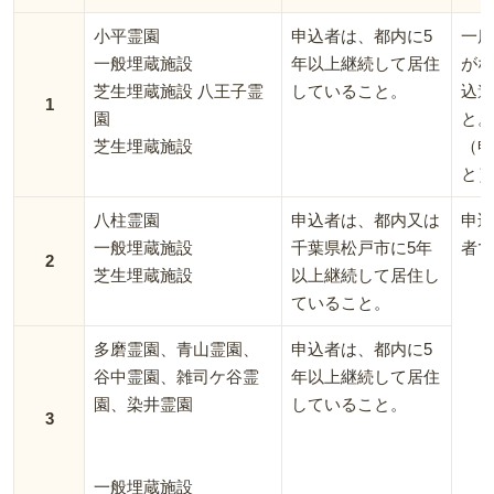
小平霊園
申込者は、都内に5
一度
一般埋蔵施設
年以上継続して居住
がな
芝生埋蔵施設 八王子霊
していること。
込遺
1
園
と。
芝生埋蔵施設
（申
と）
八柱霊園
申込者は、都内又は
申込
一般埋蔵施設
千葉県松戸市に5年
者で
2
芝生埋蔵施設
以上継続して居住し
ていること。
多磨霊園、青山霊園、
申込者は、都内に5
谷中霊園、雑司ケ谷霊
年以上継続して居住
園、染井霊園
していること。
3
一般埋蔵施設