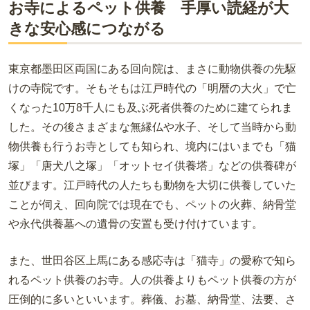
お寺によるペット供養 手厚い読経が大
きな安心感につながる
東京都墨田区両国にある回向院は、まさに動物供養の先駆
けの寺院です。そもそもは江戸時代の「明暦の大火」で亡
くなった10万8千人にも及ぶ死者供養のために建てられま
した。その後さまざまな無縁仏や水子、そして当時から動
物供養も行うお寺としても知られ、境内にはいまでも「猫
塚」「唐犬八之塚」「オットセイ供養塔」などの供養碑が
並びます。江戸時代の人たちも動物を大切に供養していた
ことが伺え、回向院では現在でも、ペットの火葬、納骨堂
や永代供養墓への遺骨の安置も受け付けています。
また、世田谷区上馬にある感応寺は「猫寺」の愛称で知ら
れるペット供養のお寺。人の供養よりもペット供養の方が
圧倒的に多いといいます。葬儀、お墓、納骨堂、法要、さ