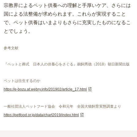
宗教界によるペット供養への理解と手厚いケア、さらには
国による法整備が求められます。これらが実現すること
で、ペット供養はいまよりもさらに充実したものになるこ
とでしょう。
参考文献
『ペットと葬式 日本人の供養心をさぐる』鵜飼秀徳（2018）朝日新聞出版
ペットは往生するのか
https://e-bozu.at.webry.info/201902/article_17.html
一般社団法人ペットフード協会 令和元年 全国犬猫飼育実態調査より
https://petfood.or.jp/data/chart2019/index.html