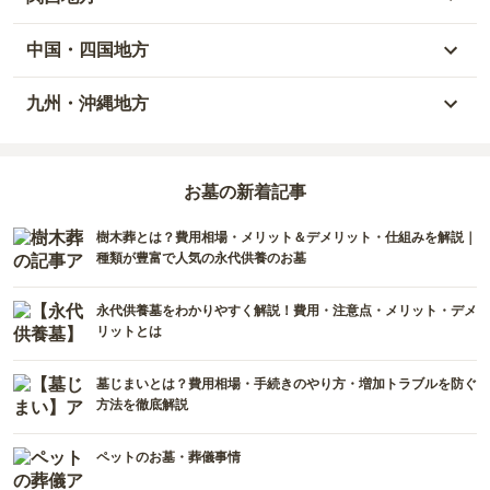
山形県
千葉県
静岡県
石川県
大阪府
中国・四国地方
宮城県
茨城県
三重県
福井県
兵庫県
岡山県
九州・沖縄地方
福島県
栃木県
山梨県
京都府
広島県
福岡県
群馬県
新潟県
お墓の新着記事
滋賀県
鳥取県
大分県
樹木葬とは？費用相場・メリット＆デメリット・仕組みを解説｜
長野県
奈良県
島根県
宮崎県
種類が豊富で人気の永代供養のお墓
和歌山県
山口県
佐賀県
永代供養墓をわかりやすく解説！費用・注意点・メリット・デメ
リットとは
香川県
熊本県
墓じまいとは？費用相場・手続きのやり方・増加トラブルを防ぐ
愛媛県
長崎県
方法を徹底解説
高知県
鹿児島県
ペットのお墓・葬儀事情