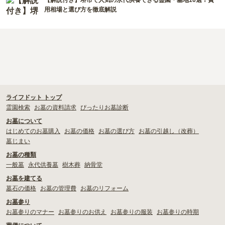
【解説付き】堺市で人気の永代供養できる霊園・墓地10選！費
用相場と選び方を徹底解説
ライフドット トップ
霊園検索
お墓の資料請求
ぴったりお墓診断
お墓について
はじめてのお墓購入
お墓の価格
お墓の選び方
お墓の引越し（改葬）
墓じまい
お墓の種類
一般墓
永代供養墓
樹木葬
納骨堂
お墓を建てる
墓石の価格
お墓の管理費
お墓のリフォーム
お墓参り
お墓参りのマナー
お墓参りのお供え
お墓参りの服装
お墓参りの時期