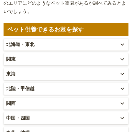
のエリアにどのようなペット霊園があるか調べてみるとよ
いでしょう。
ペット供養できるお墓を探す
北海道・東北
北海道
関東
青森
東京
東海
秋田
神奈川
愛知
北陸・甲信越
岩手
埼玉
岐阜
富山
関西
山形
千葉
静岡
石川
大阪
中国・四国
宮城
茨城
三重
福井
兵庫
岡山