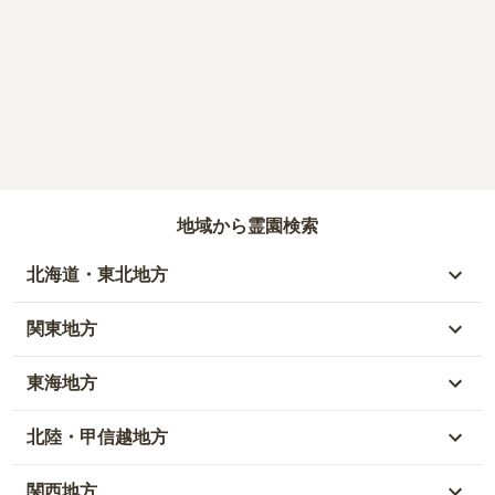
地域から霊園検索
北海道・東北地方
北海道
関東地方
青森県
東京都
東海地方
秋田県
神奈川県
愛知県
北陸・甲信越地方
岩手県
埼玉県
岐阜県
富山県
関西地方