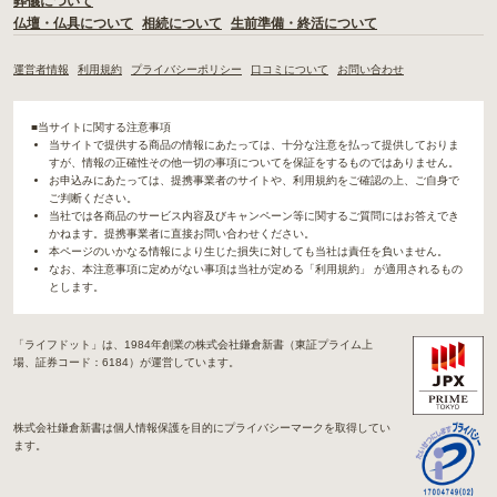
葬儀について
仏壇・仏具について
相続について
生前準備・終活について
運営者情報
利用規約
プライバシーポリシー
口コミについて
お問い合わせ
■当サイトに関する注意事項
当サイトで提供する商品の情報にあたっては、十分な注意を払って提供しておりま
すが、情報の正確性その他一切の事項についてを保証をするものではありません。
お申込みにあたっては、提携事業者のサイトや、利用規約をご確認の上、ご自身で
ご判断ください。
当社では各商品のサービス内容及びキャンペーン等に関するご質問にはお答えでき
かねます。提携事業者に直接お問い合わせください。
本ページのいかなる情報により生じた損失に対しても当社は責任を負いません。
なお、本注意事項に定めがない事項は当社が定める「利用規約」 が適用されるもの
とします。
「ライフドット」は、1984年創業の株式会社鎌倉新書（東証プライム上
場、証券コード：6184）が運営しています。
株式会社鎌倉新書は個人情報保護を目的にプライバシーマークを取得してい
ます。