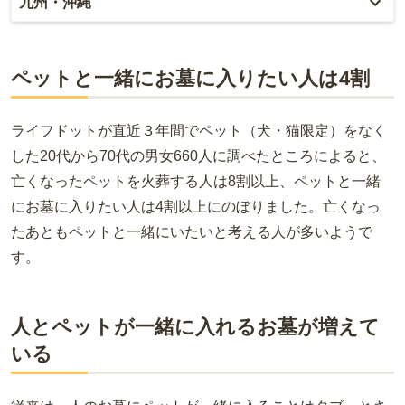
九州・沖縄
福島
栃木
山梨
京都
広島
福岡
群馬
新潟
滋賀
ペットと一緒にお墓に入りたい人は4割
鳥取
大分
長野
奈良
島根
宮崎
ライフドットが直近３年間でペット（犬・猫限定）をなく
和歌山
した20代から70代の男女660人に調べたところによると、
山口
佐賀
亡くなったペットを火葬する人は8割以上、ペットと一緒
香川
熊本
にお墓に入りたい人は4割以上にのぼりました。亡くなっ
たあともペットと一緒にいたいと考える人が多いようで
愛媛
長崎
す。
高知
鹿児島
徳島
人とペットが一緒に入れるお墓が増えて
沖縄
いる