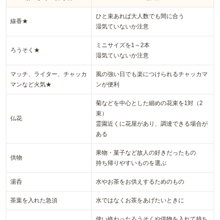
ひと束あれば大人数でも間に合う
線香★
湿気ていないか注意
ミニサイズを1～2本
ろうそく★
湿気ていないか注意
マッチ、ライター、チャッカ
風の強い日でも楽につけられるチャッカマ
マンなど火気★
ンが便利
菊などを中心とした細めの花束を1対（2
束）
仏花
霊園近くに花屋があり、調達できる場合が
ある
果物・菓子など故人の好きだったもの
供物
持ち帰りやすいものを選ぶ
湯呑
水やお茶をお供えするためのもの
茶葉を入れた急須
水ではなくお茶をあげたいときに
使い終わったろうそくや供物を入れて持ち