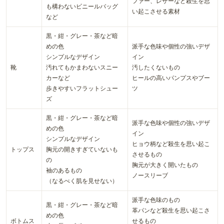
ファー、レザーなど殺生を思
も構わないビニールバッグ
い起こさせる素材
など
黒・紺・グレー・茶など暗
めの色
派手な色味や個性の強いデザ
シンプルなデザイン
イン
靴
汚れてもかまわないスニー
汚したくないもの
カーなど
ヒールの高いパンプスやブー
歩きやすいフラットシュー
ツ
ズ
黒・紺・グレー・茶など暗
派手な色味や個性の強いデザ
めの色
イン
シンプルなデザイン
ヒョウ柄など殺生を思い起こ
トップス
胸元の開きすぎていないも
させるもの
の
胸元が大きく開いたもの
袖のあるもの
ノースリーブ
（なるべく肌を見せない）
派手な色味のもの
黒・紺・グレー・茶など暗
革パンなど殺生を思い起こさ
めの色
ボトムス
せるもの