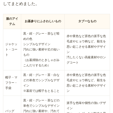
してまとめました。
服のアイ
お墓参りにふさわしいもの
タブーなもの
テム
黒・紺・グレー・茶など暗
赤や黄色など原色の派手な色
めの色
毛皮やヒョウ柄など、殺生を
ジャケッ
シンプルなデザイン
思い起こさせる素材やデザイ
ト・コー
汚れに強い素材や丈の短い
ン
ト
もの
汚したくない高級素材やロン
（お墓掃除のときしゃがみ
グコート
こんだりするため）
黒・紺・グレー・茶・白な
赤や黄色など原色の派手な色
帽子・マ
どの単色でシンプルなデザ
毛皮やヒョウ柄など、殺生を
フラー・
イン
思い起こさせる素材やデザイ
手袋
※墓前では帽子をとること
ン
黒・紺・グレー・茶などの
派手な色味や個性の強いデザ
単色でシンプルなデザイン
イン
バッグ
汚れに強い素材や、汚れて