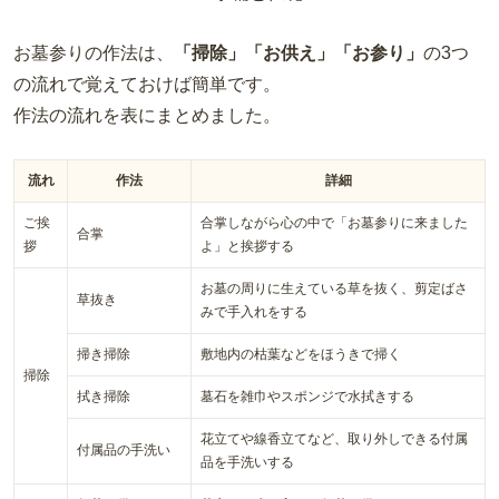
お墓参りの作法は、
「掃除」「お供え」「お参り」
の3つ
の流れで覚えておけば簡単です。
作法の流れを表にまとめました。
流れ
作法
詳細
ご挨
合掌しながら心の中で「お墓参りに来ました
合掌
拶
よ」と挨拶する
お墓の周りに生えている草を抜く、剪定ばさ
草抜き
みで手入れをする
掃き掃除
敷地内の枯葉などをほうきで掃く
掃除
拭き掃除
墓石を雑巾やスポンジで水拭きする
花立てや線香立てなど、取り外しできる付属
付属品の手洗い
品を手洗いする