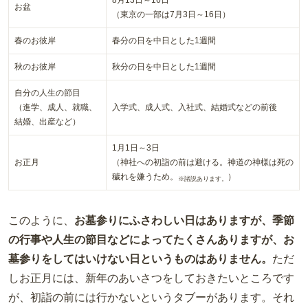
お盆
（東京の一部は7月3日～16日）
春のお彼岸
春分の日を中日とした1週間
秋のお彼岸
秋分の日を中日とした1週間
自分の人生の節目
（進学、成人、就職、
入学式、成人式、入社式、結婚式などの前後
結婚、出産など）
1月1日～3日
お正月
（神社への初詣の前は避ける。神道の神様は死の
穢れを嫌うため。
）
※諸説あります。
このように、
お墓参りにふさわしい日はありますが、季節
の行事や人生の節目などによってたくさんありますが、お
墓参りをしてはいけない日というものはありません。
ただ
しお正月には、新年のあいさつをしておきたいところです
が、
初詣の前には行かないというタブー
があります。それ