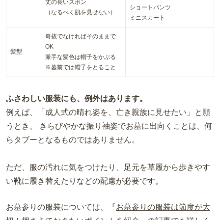
丈の長いズボン
ショートパンツ
（なるべく肌を見せない）
ミニスカート
奇抜でなければそのままで
OK
髪型
派手な髪色は帽子をかぶる
※墓前では帽子をとること
ふさわしい服装にも、例外はあります。
例えば、「成人式の晴れ姿を、亡き親族に見せたい」と願
うとき、 きらびやかな振り袖姿でお墓に出向くことは、何
らタブーとなるものではありません。
ただ、服の汚れに気をつけたり、足元を草履から歩きやす
い靴に履き替えたりなどの配慮が必要です。
お墓参りの服装については、『
お墓参りの服装は節度が大