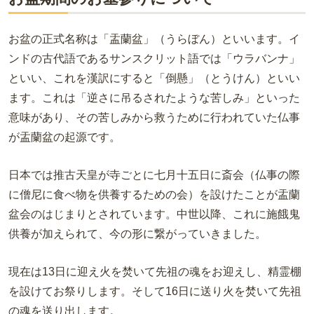
お盆の正式名称は「盂蘭盆」（うらぼん）といいます。イ
ンドの古代語であるサンスクリット語では「ウラバンナ」
といい、これを漢訳にすると「倒懸」（とうけん）といい
ます。これは「逆さに吊るされたような苦しみ」といった
意味があり、その苦しみから救うために行われていた仏事
が盂蘭盆の起源です。
日本では推古天皇が寺ごとに七月十五日に斎会（仏事の際
に僧尼に食べ物を供養するための会）を設けたことが盂蘭
盆会のはじまりとされています。中世以降、これに施餓鬼
供養が加えられて、今の形に繋がっていきました。
現在は
13
日に迎え火を焚いて先祖の魂をお迎えし、精霊棚
を設けてお祭りします。そして
16
日に送り火を焚いて先祖
の魂を送り出します。