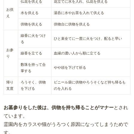
仏花を供える
花立てに水を入れ、仏花を供える
お供
水を供える
湯呑に水やお茶を入れて供える
え
供物を供える
供物台に供物を供える
線香に火をつけ
ひと束全てに一度に火をつけ、配ると早い
る
お参
線香を立てる
血縁の濃い人から順に立てる
り
数珠を持って合
やや頭を下げて祈る
掌する
帰り
ろうそく、供物
ビニール袋に供物やろうそくなど持ち帰るも
支度
を下げる
のを入れる
お墓参りをした後は、供物を持ち帰ることがマナー
とされ
ています。
霊園内をカラスや猫がうろつく原因になってしまうためで
す。