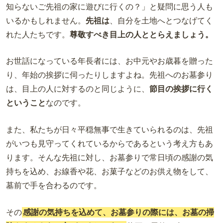
知らないご先祖の家に遊びに行くの？」と疑問に思う人も
いるかもしれません。
先祖は
、自分を土地へとつなげてく
れた人たちです。
尊敬すべき目上の人
ととらえましょう。
お世話になっている年長者には、お中元やお歳暮を贈った
り、年始の挨拶に伺ったりしますよね。先祖へのお墓参り
は、目上の人に対するのと同じように、
節目の挨拶に行く
ということ
なのです。
また、私たちが日々平穏無事で生きていられるのは、先祖
がいつも見守ってくれているからであるという考え方もあ
ります。そんな先祖に対し、お墓参りで常日頃の感謝の気
持ちを込め、お線香や花、お菓子などのお供え物をして、
墓前で手を合わるのです。
その
感謝の気持ちを込めて、お墓参りの際には、お墓の掃