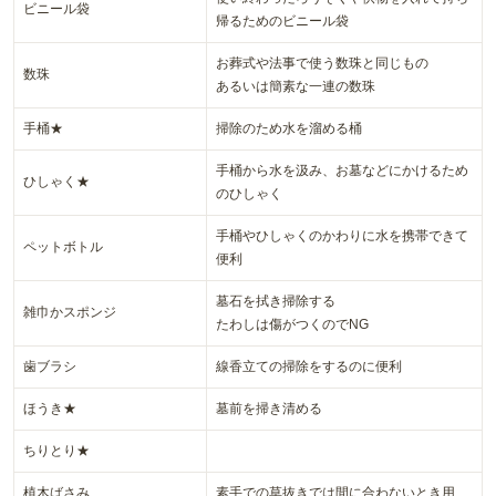
ビニール袋
帰るためのビニール袋
お葬式や法事で使う数珠と同じもの
数珠
あるいは簡素な一連の数珠
手桶★
掃除のため水を溜める桶
手桶から水を汲み、お墓などにかけるため
ひしゃく★
のひしゃく
手桶やひしゃくのかわりに水を携帯できて
ペットボトル
便利
墓石を拭き掃除する
雑巾かスポンジ
たわしは傷がつくのでNG
歯ブラシ
線香立ての掃除をするのに便利
ほうき★
墓前を掃き清める
ちりとり★
植木ばさみ
素手での草抜きでは間に合わないとき用