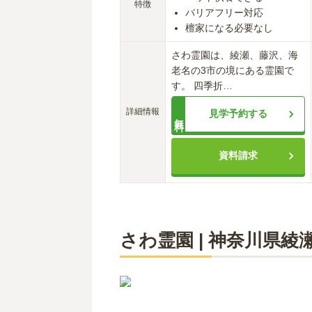
特徴
バリアフリー対応
檀家になる必要なし
さわ霊園は、綾瀬、藤沢、海
老名の3市の境にある霊園で
す。 四季折
…
詳細情報
見学予約する
無料
資料請求
さわ霊園
|
神奈川県
綾