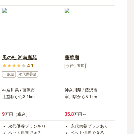
風の杜 湘南庭苑
蓮華廟
妙
4.1
永代供養墓
一
一般墓
永代供養墓
神奈川県
/
藤沢市
神奈川県
/
藤沢市
神
辻堂
駅から
3.1km
寒川
駅から
5.1km
厚
9
35.8
30
万円（税込）
万円～
永代供養プランあり
永代供養プランあり
ペット供養できる
ペット供養できる