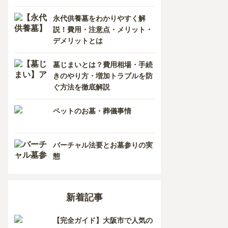
香川県
熊本県
永代供養墓をわかりやすく解
説！費用・注意点・メリット・
愛媛県
長崎県
デメリットとは
高知県
鹿児島県
墓じまいとは？費用相場・手続
きのやり方・増加トラブルを防
徳島県
ぐ方法を徹底解説
沖縄県
ペットのお墓・葬儀事情
バーチャル法要とお墓参りの実
態
新着記事
【完全ガイド】大阪市で人気の