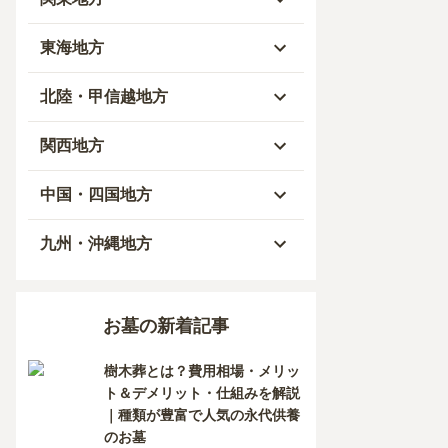
青森県
東京都
東海地方
秋田県
神奈川県
愛知県
北陸・甲信越地方
岩手県
埼玉県
岐阜県
富山県
関西地方
山形県
千葉県
静岡県
石川県
大阪府
中国・四国地方
宮城県
茨城県
三重県
福井県
兵庫県
岡山県
九州・沖縄地方
福島県
栃木県
山梨県
京都府
広島県
福岡県
お墓の新着記事
群馬県
新潟県
滋賀県
鳥取県
大分県
樹木葬とは？費用相場・メリッ
長野県
奈良県
島根県
宮崎県
ト＆デメリット・仕組みを解説
｜種類が豊富で人気の永代供養
和歌山県
山口県
佐賀県
のお墓