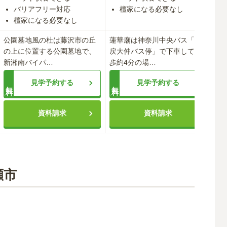
バリアフリー対応
檀家になる必要なし
檀家になる必要なし
公園墓地風の杜は藤沢市の丘
蓮華廟は神奈川中央バス「打
妙
の上に位置する公園墓地で、
戻大仲バス停」で下車して徒
に
新湘南バイパ
…
歩約4分の場
…
堂
見学予約する
見学予約する
無料
無料
無料
資料請求
資料請求
瀬市