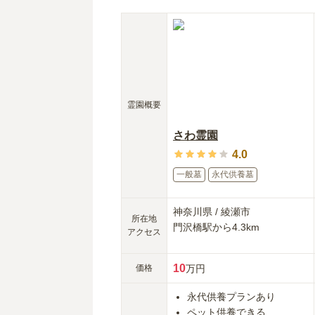
霊園概要
さわ霊園
4.0
一般墓
永代供養墓
神奈川県
/
綾瀬市
所在地
門沢橋
駅から
4.3km
アクセス
10
価格
万円
永代供養プランあり
ペット供養できる