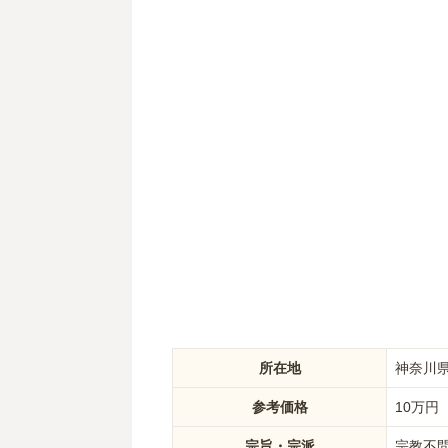
所在地
神奈川県
参考価格
10
万円
宗旨・宗派
宗教不