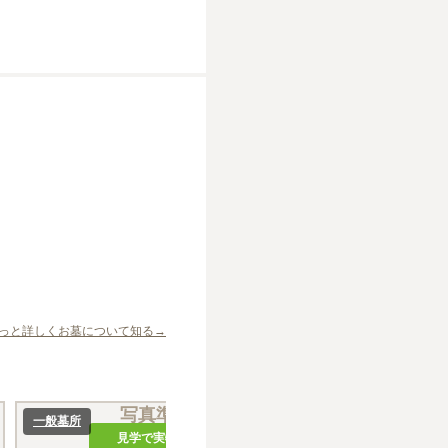
っと詳しくお墓について知る→
写真準備中
写
一般墓所
一般墓所
見学で実物を確認
見