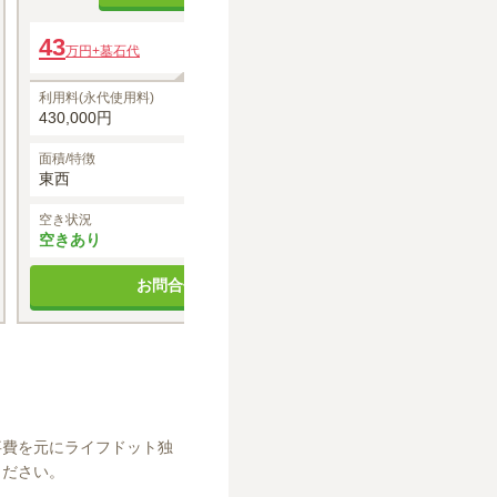
43
年間管理費
43
万円
+墓石代
万円
+墓石代
0円
利用料(永代使用料)
利用料(永代使用料
430,000円
430,000円
面積/特徴
面積/特徴
東西
西
空き状況
空き状況
空きあり
空きあり
お問合せする
お
事費を元にライフドット独
ください。