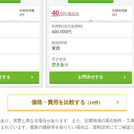
年間管理費
40
年間管理費
万円
+墓石代
0円
0円
利用料(永代使用料)
400,000円
面積/特徴
東西
空き状況
空きあり
せする
お問合せする
価格・費用を比較する
（
10
件）
があり、実際と異なる場合があります。また、近隣地域の墓石制作・工
含まれています。最新の価格等を知りたい場合は、資料請求にてご確認