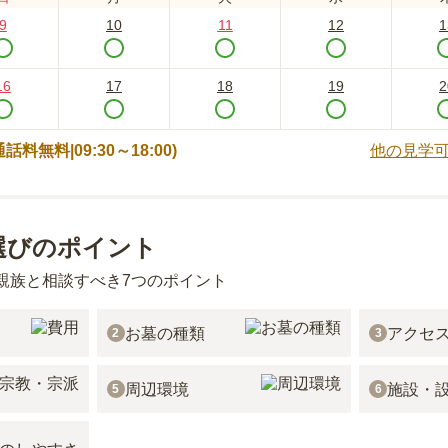
9
10
11
12
1
16
17
18
19
2
 (通話料無料|
09:30～18:00
)
他の見学
選びのポイント
親族と相談すべき7つのポイント
お墓の種類
アクセ
2
3
周辺環境
施設・
5
6