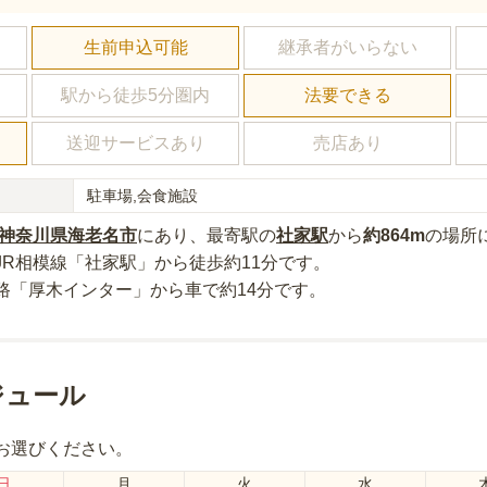
し
生前申込可能
継承者がいらない
駅から徒歩5分圏内
法要できる
送迎サービスあり
売店あり
駐車場,会食施設
神奈川県
海老名市
にあり
、最寄駅の
社家
駅
から
約
864m
の場所
JR相模線「社家駅」から徒歩約11分
です。
路「厚木インター」から車で約14分
です。
ジュール
お選びください。
日
月
火
水