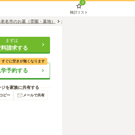
0
検討リスト
海老名市のお墓（霊園・墓地）
社家駅のお墓（霊園・墓地）
正蓮山
まずは
資料請求する
、すぐに空きが無くなります
見学予約する
ージを家族に共有する
コピー
メールで共有