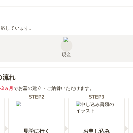
対応しています。
現金
の流れ
~3ヵ月
でお墓の建立・ご納骨いただけます。
STEP
2
STEP
3
見学に行く
お申し込み