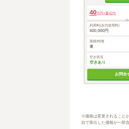
40
万円
+墓石代
利用料(永代使用料)
400,000円
面積/特徴
東
空き状況
空きあり
お問合
※
価格は変更されること
自で算出した価格が一部