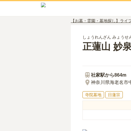
【お墓・霊園・墓地探し】ライ
しょうれんざん みょうせ
正蓮山 妙
社家
駅から
864m
神奈川県海老名市中野
寺院墓地
日蓮宗