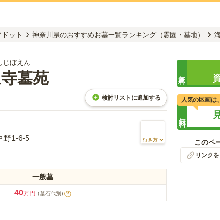
フドット
神奈川県のおすすめお墓一覧ランキング（霊園・墓地）
んじぼえん
泉寺墓苑
無料
検討リストに追加する
人気の区画は
無料
1-6-5
行き方
このペ
リンクを
一般墓
40
万円
(墓石代別)
?