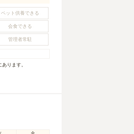
ペット供養できる
会食できる
管理者常駐
にあり
ます。
木
金