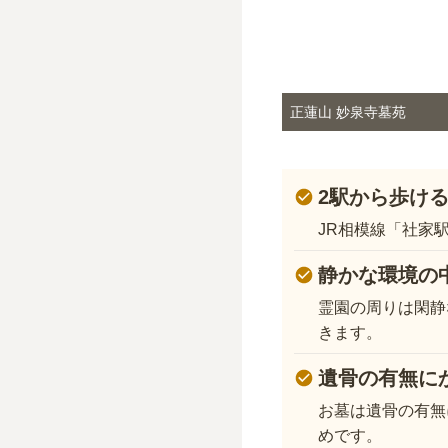
正蓮山 妙泉寺墓苑
2駅から歩け
JR相模線「社家
静かな環境の
霊園の周りは閑静
きます。
遺骨の有無に
お墓は遺骨の有無
めです。