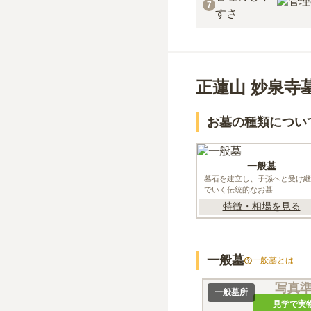
7
すさ
正蓮山 妙泉寺
お墓の種類につい
一般墓
墓石を建立し、子孫へと受け継
でいく伝統的なお墓
特徴・相場を見る
一般墓
一般墓
とは
写真
一般墓所
見学で実