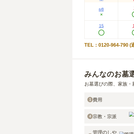
8
8
/
×
15
TEL：0120-964-790
みんなのお墓
お墓選びの際、家族・
費用
1
宗教・宗派
4
管理のしや