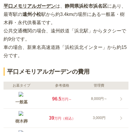
平口メモリアルガーデン
は、
静岡県
浜松市浜名区
にあり、
最寄駅の
遠州小松
駅から約
3.4km
の場所
にある
一般墓・樹
木葬・永代供養墓
です。
公共交通機関の場合
、遠州鉄道「浜北駅」からタクシーで
約9分
です。
車の場合
、新東名高速道路「浜松浜北インター」から約15
分
です。
平口メモリアルガーデンの費用
お墓タイプ
参考価格
管理費
96.5
8,000円～
万円～
一般墓
39
3,000円
万円（税込）
樹木葬