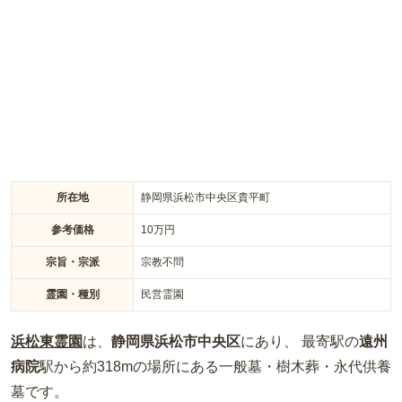
葬・永代供養墓など選べるプランも豊富で、和型・洋型の墓石
やデザイン墓にも対応しています。管理人常駐の行き届いた管
理と、車や無料送迎（土日）でのアクセスの良さが魅力です。
所在地
静岡県浜松市中央区貴平町
参考価格
10
万円
宗旨・宗派
宗教不問
霊園・種別
民営霊園
浜松東霊園
は、
静岡県
浜松市中央区
にあり、 最寄駅の
遠州
病院
駅から約
318m
の場所
にある
一般墓・樹木葬・永代供養
墓
です。