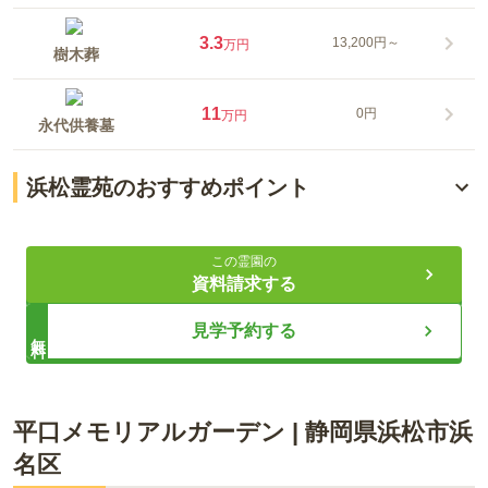
3.3
13,200円～
万円
樹木葬
11
0円
万円
永代供養墓
浜松霊苑のおすすめポイント
合祀なしも選べる安心の永代供養
この霊園の
費用が明確で誠実な終活相談窓口
資料請求する
バリアフリーで快適な好環境と施設
見学予約する
無料
ライフドット編集部
平口メモリアルガーデン
|
静岡県
浜松市浜
名区
文春ムックにも掲載された浜松霊苑では、将来の管理や合祀へ