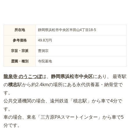
所在地
静岡県浜松市中央区半田山4丁目18-5
参考価格
49.8
万円
宗旨・宗派
曹洞宗
霊園・種別
寺院墓地
龍泉寺 のうこつぼ
は、
静岡県
浜松市中央区
にあり、 最寄駅
の
積志
駅から約
2.4km
の場所
にある
永代供養墓・納骨堂
で
す。
公共交通機関の場合
、遠州鉄道「積志駅」から車で4分
で
す。
車の場合
、東名「三方原PAスマートインター」から車で5
分
です。