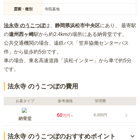
霊園・種別
寺院墓地
法永寺 のうこつぼ
は、
静岡県
浜松市中央区
にあり、 最寄駅
の
遠州西ヶ崎
駅から約
2.4km
の場所
にある
納骨堂
です。
公共交通機関の場合
、遠鉄バス「笠井協働センターバス
停」から徒歩約5分
です。
車の場合
、東名高速道路「浜松インター」から車で約5分
です。
法永寺 のうこつぼの費用
お墓タイプ
参考価格
管理費
60
6,000円
万円～
納骨堂
法永寺 のうこつぼのおすすめポイント