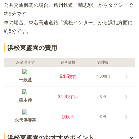
公共交通機関の場合
、遠州鉄道「積志駅」からタクシーで
約9分
です。
車の場合
、東名高速道路「浜松インター」から浜北方面に
約5分
です。
浜松東霊園の費用
お墓タイプ
参考価格
管理費
64.5
4,000円
万円
一般墓
31.3
0円
万円～
樹木葬
10
0円
万円
永代供養墓
浜松東霊園のおすすめポイント