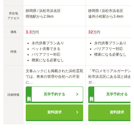
静岡県
/
浜松市浜名区
静岡県
/
浜松市浜名区
所在地
岡地
駅から
2.9km
遠州小松
駅から
3.4km
アクセス
3.3
32
価格
万円
万円
永代供養プランあり
永代供養プランあり
ペット供養できる
バリアフリー対応
特徴
バリアフリー対応
檀家になる必要なし
檀家になる必要なし
文春ムックにも掲載された浜松霊苑
「平口メモリアルガーデン
では、将来の管理や合祀への不安
松市浜北区にある花と緑あ
に
…
ガ
…
見学予約する
見学予約する
詳細情報
無料
無料
資料請求
資料請求