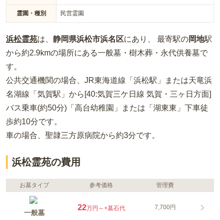
霊園・種別
民営霊園
浜松霊苑
は、
静岡県
浜松市浜名区
にあり、 最寄駅の
岡地
駅
から約
2.9km
の場所
にある
一般墓・樹木葬・永代供養墓
で
す。
公共交通機関の場合
、JR東海道線「浜松駅」または天竜浜
名湖線「気賀駅」から[40:気賀三ケ日線 気賀・三ヶ日方面]
バス乗車(約50分)「高台幼稚園」または「湖東東」下車徒
歩約10分
です。
車の場合
、聖隷三方原病院から約3分
です。
浜松霊苑の費用
お墓タイプ
参考価格
管理費
22
7,700円
万円～
+墓石代
一般墓