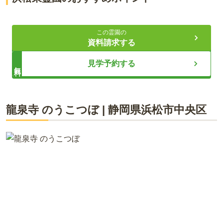
アクセス抜群の便利な立地
この霊園の
安心の宗教不問と永代供養
資料請求する
充実の設備で快適
見学予約する
無料
ライフドット編集部
龍泉寺 のうこつぼ
|
静岡県
浜松市中央区
浜松東霊園は、浜松市東区に位置し、東名浜松インターから車
で約5分の便利な立地です。宗教不問でどなたでも安心して利
用でき、購入後は年間管理料のみで負担が少なく、永代にわた
り供養されます。設備も充実し、バリアフリー設計で快適な参
拝が可能です。