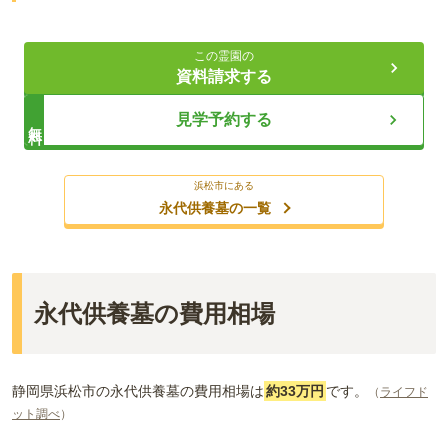
永代にわたり安心できるお墓
この霊園の
しっかりと供養が行える
資料請求する
歴史と伝統を受け継ぐ法永寺
見学予約する
無料
ライフドット編集部
浜松市にある
永代供養墓の一覧
泰龍山笠井院法永寺は、1324年に覚源和尚を開山として創建さ
れた由緒ある寺院で、のちに浄土宗へ改宗し歴史を重ねてまい
りました。徳川家光公から寺領を拝領するなど、多くの時代の
永代供養墓の費用相場
営みを今に伝えています。平成12年に本堂を焼失しましたが、
古建築の技法を用いて再建され、平成26年に現在の姿が完成し
ました。本堂には京都の名匠による阿弥陀三尊像が安置され、
静岡県浜松市
の
永代供養墓
の費用相場は
約
33万円
です。
（
ライフド
訪れる方を静かに迎えております。また、境内には大正期に植
ット調べ
）
えられた三色の藤が今も美しく咲き誇り、春には多くの皆さま
を魅了します。