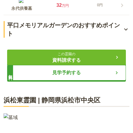
32
0円
万円
永代供養墓
平口メモリアルガーデンのおすすめポイン
ト
花と緑に包まれるやすらぎの地
この霊園の
芝墓地や樹木葬も選べる
資料請求する
便利な立地と行き届いた管理
見学予約する
無料
ライフドット編集部
浜松東霊園
|
静岡県
浜松市中央区
「平口メモリアルガーデン」は、浜松市浜北区にある花と緑あ
ふれるガーデニング霊園です。開放感のある園内は宗教宗派を
問わず利用でき、全区画バリアフリーで安心。芝墓地・樹木