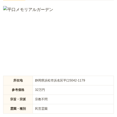
の不安に寄り添い、お墓選びの前にまずは悩みを整理する相談
からお手伝いしています。後継者がいない方でも安心な「合祀
に移らない個別安置タイプ」や、維持費を抑えた年間管理費0
円のプランなど、多彩な選択肢をご用意しました。利益優先の
無理な勧誘はせず、費用の内訳も透明性を持ってご説明しま
す。さらに葬儀や相続、墓じまいといった終活全般を一括で相
談できる体制を整えており、バリアフリーな苑内でお参りもし
やすいため、まずは情報収集のご見学からお気軽にご相談くだ
さい。
所在地
静岡県浜松市浜名区平口5042-1179
参考価格
32
万円
宗旨・宗派
宗教不問
霊園・種別
民営霊園