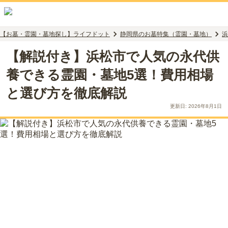
【お墓・霊園・墓地探し】ライフドット
静岡県のお墓特集（霊園・墓地）
浜
【解説付き】浜松市で人気の永代供
養できる霊園・墓地5選！費用相場
と選び方を徹底解説
更新日:
2026年8月1日