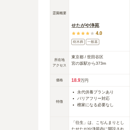
霊園概要
せたがや浄苑
4.0
樹木葬
一般墓
東京都
/
世田谷区
所在地
宮の坂
駅から
373m
アクセス
18.9
価格
万円
永代供養プランあり
バリアフリー対応
特徴
檀家になる必要なし
「往生」は、こぢんまりとし
たせたがや浄苑内に開設され