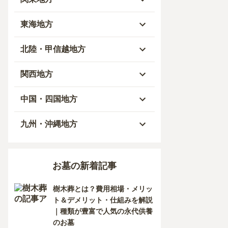
青森県
東京都
東海地方
秋田県
神奈川県
愛知県
北陸・甲信越地方
岩手県
埼玉県
岐阜県
富山県
関西地方
山形県
千葉県
静岡県
石川県
大阪府
中国・四国地方
宮城県
茨城県
三重県
福井県
兵庫県
岡山県
九州・沖縄地方
福島県
栃木県
山梨県
京都府
広島県
福岡県
お墓の新着記事
群馬県
新潟県
滋賀県
鳥取県
大分県
樹木葬とは？費用相場・メリッ
長野県
奈良県
島根県
宮崎県
ト＆デメリット・仕組みを解説
｜種類が豊富で人気の永代供養
和歌山県
山口県
佐賀県
のお墓