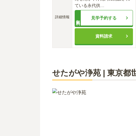
ている永代供
…
詳細情報
見学予約する
無料
資料請求
せたがや浄苑
|
東京都