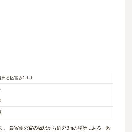
田谷区宮坂2-1-1
円
問
園
り、 最寄駅の
宮の坂
駅から約
373m
の場所
にある
一般