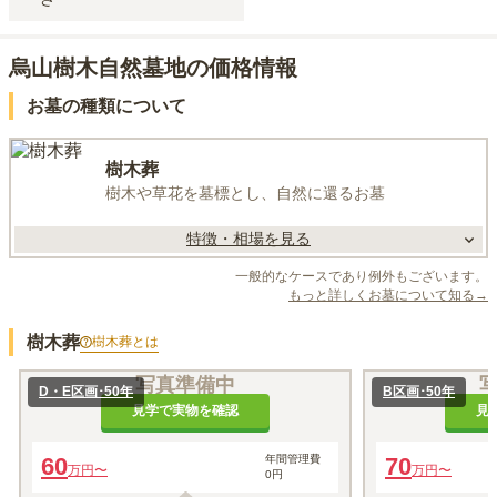
烏山樹木自然墓地の価格情報
お墓の種類について
樹木葬
樹木や草花を墓標とし、自然に還るお墓
特徴・相場を見る
一般的なケースであり例外もございます。
もっと詳しくお墓について知る→
樹木葬
樹木葬
とは
写真準備中
D・E区画･50年
B区画･50年
見学で実物を確認
見
60
年間管理費
70
万円〜
万円〜
0円