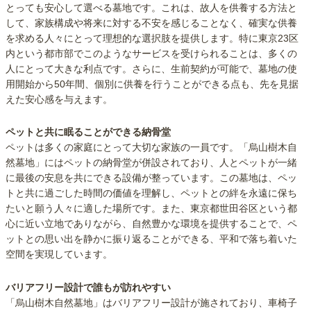
とっても安心して選べる墓地です。これは、故人を供養する方法と
して、家族構成や将来に対する不安を感じることなく、確実な供養
を求める人々にとって理想的な選択肢を提供します。特に東京23区
内という都市部でこのようなサービスを受けられることは、多くの
人にとって大きな利点です。さらに、生前契約が可能で、墓地の使
用開始から50年間、個別に供養を行うことができる点も、先を見据
えた安心感を与えます。
ペットと共に眠ることができる納骨堂
ペットは多くの家庭にとって大切な家族の一員です。「烏山樹木自
然墓地」にはペットの納骨堂が併設されており、人とペットが一緒
に最後の安息を共にできる設備が整っています。この墓地は、ペッ
トと共に過ごした時間の価値を理解し、ペットとの絆を永遠に保ち
たいと願う人々に適した場所です。また、東京都世田谷区という都
心に近い立地でありながら、自然豊かな環境を提供することで、ペ
ットとの思い出を静かに振り返ることができる、平和で落ち着いた
空間を実現しています。
バリアフリー設計で誰もが訪れやすい
「烏山樹木自然墓地」はバリアフリー設計が施されており、車椅子