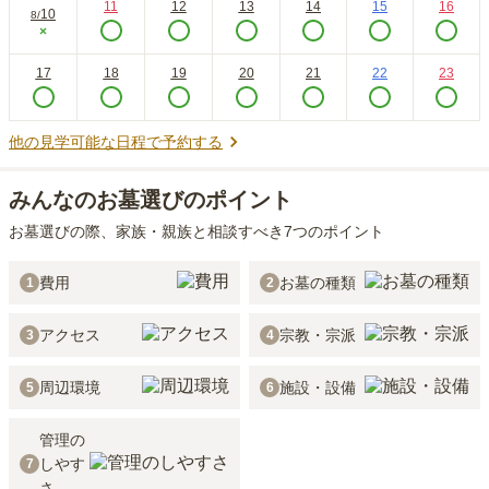
11
12
13
14
15
16
10
8
/
×
17
18
19
20
21
22
23
他の見学可能な日程で予約する
みんなのお墓選びのポイント
お墓選びの際、家族・親族と相談すべき7つのポイント
費用
お墓の種類
1
2
アクセス
宗教・宗派
3
4
周辺環境
施設・設備
5
6
管理の
しやす
7
さ