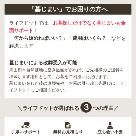
「墓じまい」でお困りの方へ
ライフドットでは、
お墓探しだけでなく墓じまいも全
面サポート！
「
何から始めればいい？
」「
費用はいくら？
」などを
解決します
墓じまいによる改葬受入が可能
烏山樹木自然墓地
に空き区画があれば、ご先祖様のご遺骨を
埋蔵し直す場所として、お墓をご利用いただけます。
墓じまいをした後の改葬先や、お墓の引っ越し先選びは、ラ
イフドットにご相談ください。
３
＼ライフドットが選ばれる
つの理由／
手厚いサポート
無料お見積もり
立ち会い不要