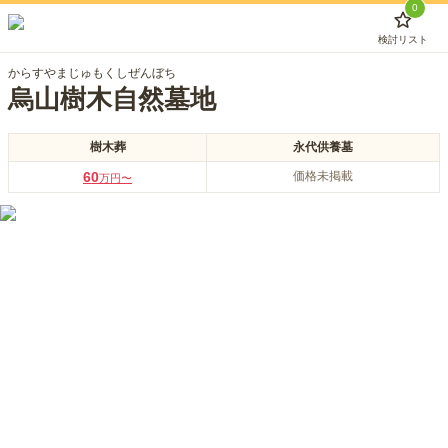
0
検討リスト
からすやまじゅもくしぜんぼち
烏山樹木自然墓地
樹木葬
永代供養墓
60
価格未掲載
万円〜