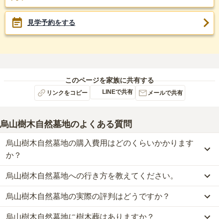
見学予約をする
このページを家族に共有する
LINEで共有
リンクをコピー
メールで共有
烏山樹木自然墓地
のよくある質問
烏山樹木自然墓地の購入費用はどのくらいかかります
か？
烏山樹木自然墓地への行き方を教えてください。
烏山樹木自然墓地では、樹木葬が約60万円からお求めいただけま
す。
烏山樹木自然墓地の実際の評判はどうですか？
公共交通機関の場合、京王井の頭線「久我山駅」から徒歩約13分で
なお、烏山樹木自然墓地がある東京都の相場は、樹木葬が約76万円
す。
です。
烏山樹木自然墓地に樹木葬はありますか？
烏山樹木自然墓地の口コミはまだ投稿されておりません。
詳しいルートや地図は、本ページの「地図・交通アクセス」欄をご