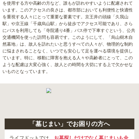
を使用する方や高齢の方など、誰もが訪れやすいように配慮されて
います。このアクセスの良さは、都市部においても利便性と快適性
を重視する人々にとって重要な要素です。京王井の頭線「久我山
駅」や京王線「千歳烏山駅」から徒歩でアクセス可能であり、さら
にバスを利用しても「寺院通り4番」バス停で下車すぐという、公共
交通機関を使った訪問も容易です。このようにして、「烏山樹木自
然墓地」は、故人を訪れたいと思うすべての人々が、物理的な制約
に悩まされることなく、いつでも安心して足を運べる環境を提供し
ています。特に、移動に障害を抱える人々や高齢者にとって、この
ような配慮は大変心強く、故人との時間を大切にする上で欠かせな
いものとなっています。
「墓じまい」でお困りの方へ
ライフドットでは、
お墓探しだけでなく墓じまいも全