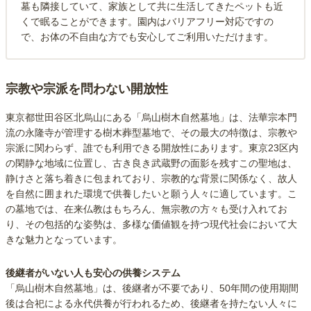
墓も隣接していて、家族として共に生活してきたペットも近
くで眠ることができます。園内はバリアフリー対応ですの
で、お体の不自由な方でも安心してご利用いただけます。
宗教や宗派を問わない開放性
東京都世田谷区北烏山にある「烏山樹木自然墓地」は、法華宗本門
流の永隆寺が管理する樹木葬型墓地で、その最大の特徴は、宗教や
宗派に関わらず、誰でも利用できる開放性にあります。東京23区内
の閑静な地域に位置し、古き良き武蔵野の面影を残すこの聖地は、
静けさと落ち着きに包まれており、宗教的な背景に関係なく、故人
を自然に囲まれた環境で供養したいと願う人々に適しています。こ
の墓地では、在来仏教はもちろん、無宗教の方々も受け入れてお
り、その包括的な姿勢は、多様な価値観を持つ現代社会において大
きな魅力となっています。
後継者がいない人も安心の供養システム
「烏山樹木自然墓地」は、後継者が不要であり、50年間の使用期間
後は合祀による永代供養が行われるため、後継者を持たない人々に