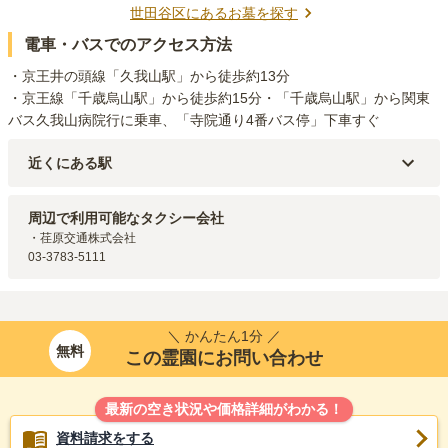
世田谷区
にあるお墓を探す
電車・バスでのアクセス方法
・京王井の頭線「久我山駅」から徒歩約13分

・京王線「千歳烏山駅」から徒歩約15分・「千歳烏山駅」から関東
バス久我山病院行に乗車、「寺院通り4番バス停」下車すぐ
近くにある駅
京王井の頭線
富士見ヶ丘
駅（
2.3km
）
周辺で利用可能なタクシー会社
・荏原交通株式会社

03-3783-5111
＼ かんたん1分 ／
無料
この霊園にお問い合わせ
最新の空き状況や価格詳細がわかる！
資料請求をする