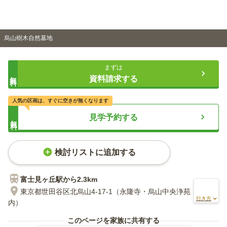
烏山樹木自然墓地
まずは
無料
資料請求する
人気の区画は、すぐに空きが無くなります
見学予約する
無料
検討リストに追加する
富士見ヶ丘
駅から
2.3km
東京都世田谷区北烏山4-17-1（永隆寺・烏山中央浄苑
行き方
内）
このページを家族に共有する