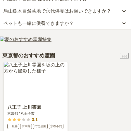
お墓は、価格が高いものがよい、安いものが悪い、という訳ではあ
口コミはあくまで一つの目安です。資料請求や現地見学を通して、
確認ください。
りません。大切なのは、ご家族が心から納得し、安心してお参りで
烏山樹木自然墓地で永代供養はお願いできますか？
はい、烏山樹木自然墓地には2種類の樹木葬がございます。
ご自身の目で雰囲気を確認してみることをおすすめします。
きる場所を選ぶことです。
費用は、約60万円からとなっております。
ペットも一緒に供養できますか？
はい、烏山樹木自然墓地は永代供養に対応しています。
烏山樹木自然墓地がある東京都の樹木葬の相場価格は、約76万円で
費用は、約60万円からとなっております。
す。
はい、烏山樹木自然墓地はペット供養に対応しております。
烏山樹木自然墓地がある東京都の永代供養墓の相場価格は、約59万
樹木葬
について詳しく知りたい方は『
樹木葬とは？費用相場・メリ
大切な家族の一員であるペットも供養できるプランをご用意してお
円です。
ット＆デメリット・仕組みを解説
』をご覧ください。
りますので、資料請求で詳細条件をご確認ください。
永代供養について詳しく知りたい方は『
永代供養墓をわかりやすく
東京都のおすすめ霊園
解説！
』をご覧ください。
八王子 上川霊園
東京都
/
八王子市
3.1
一般墓
樹木葬
民営霊園
宗教不問