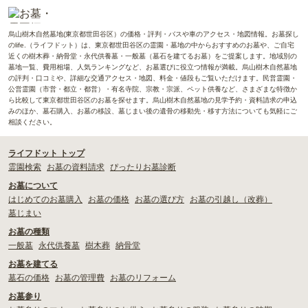
烏山樹木自然墓地(東京都世田谷区）の価格・評判・バスや車のアクセス・地図情報。お墓探し
のlife.（ライフドット）は、東京都世田谷区の霊園・墓地の中からおすすめのお墓や、ご自宅
近くの樹木葬・納骨堂・永代供養墓・一般墓（墓石を建てるお墓）をご提案します。地域別の
墓地一覧、費用相場、人気ランキングなど、お墓選びに役立つ情報が満載。烏山樹木自然墓地
の評判・口コミや、詳細な交通アクセス・地図、料金・値段もご覧いただけます。民営霊園・
公営霊園（市営・都立・都営）・有名寺院、宗教・宗派、ペット供養など、さまざまな特徴か
ら比較して東京都世田谷区のお墓を探せます。烏山樹木自然墓地の見学予約・資料請求の申込
みのほか、墓石購入、お墓の移設、墓じまい後の遺骨の移動先・移す方法についても気軽にご
相談ください。
ライフドット トップ
霊園検索
お墓の資料請求
ぴったりお墓診断
お墓について
はじめてのお墓購入
お墓の価格
お墓の選び方
お墓の引越し（改葬）
墓じまい
お墓の種類
一般墓
永代供養墓
樹木葬
納骨堂
お墓を建てる
墓石の価格
お墓の管理費
お墓のリフォーム
お墓参り