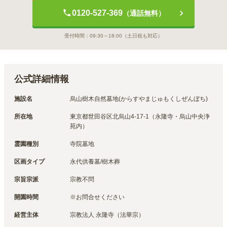
0120-527-369
（通話無料）
受付時間：
09:30～18:00
（土日祝も対応）
公式詳細情報
施設名
烏山樹木自然墓地(からすやまじゅもくしぜんぼち)
所在地
東京都世田谷区北烏山4-17-1（永隆寺・烏山中央浄
苑内）
霊園種別
寺院墓地
区画タイプ
永代供養墓/樹木葬
宗旨宗派
宗教不問
開園時間
※お問合せください
経営主体
宗教法人 永隆寺（法華宗）