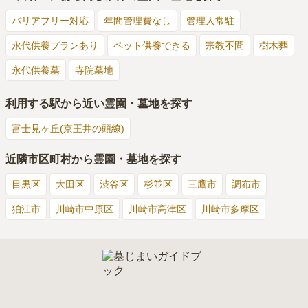
バリアフリー対応
年間管理費なし
管理人常駐
永代供養プランあり
ペット供養できる
宗教不問
樹木葬
永代供養墓
寺院墓地
利用する駅から近い霊園・墓地を探す
富士見ヶ丘(京王井の頭線)
近隣市区町村から霊園・墓地を探す
目黒区
大田区
渋谷区
杉並区
三鷹市
調布市
狛江市
川崎市中原区
川崎市高津区
川崎市多摩区