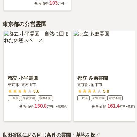
103
参考価格:
万円～
東京都の公営霊園
都立 小平霊園
都立 多磨霊園
東京都
/
東村山市
東京都
/
府中市
3.8
3.6
一般墓
公営霊園
宗教不問
一般墓
公営霊園
宗教不問
150.8
161.4
参考価格:
参考価格:
万円～
+墓石代
万円
+墓石代
世田谷区
にある同じ条件の霊園・墓地を探す