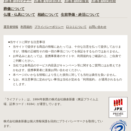
お墓参りのマナー
お墓参りのお供え
お墓参りの服装
お墓参りの時期
葬儀について
仏壇・仏具について
相続について
生前準備・終活について
運営者情報
利用規約
プライバシーポリシー
口コミについて
お問い合わせ
■当サイトに関する注意事項
当サイトで提供する商品の情報にあたっては、十分な注意を払って提供しておりま
すが、情報の正確性その他一切の事項についてを保証をするものではありません。
お申込みにあたっては、提携事業者のサイトや、利用規約をご確認の上、ご自身で
ご判断ください。
当社では各商品のサービス内容及びキャンペーン等に関するご質問にはお答えでき
かねます。提携事業者に直接お問い合わせください。
本ページのいかなる情報により生じた損失に対しても当社は責任を負いません。
なお、本注意事項に定めがない事項は当社が定める「利用規約」 が適用されるもの
とします。
「ライフドット」は、1984年創業の株式会社鎌倉新書（東証プライム上
場、証券コード：6184）が運営しています。
株式会社鎌倉新書は個人情報保護を目的にプライバシーマークを取得してい
ます。