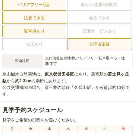
バリアフリー設計
駅から徒歩5分圏内
法要できる
会食できる
駐車場あり
送迎サービスあり
売店あり
管理者常駐
永代供養墓,樹木葬,バリアフリー,駐車場,ペット埋
設備詳細
葬:不可
烏山樹木自然墓地
は、
東京都
世田谷区
にあり
、最寄駅の
富士見ヶ丘
駅
から
約
2.3km
の場所にあり
ます。
公共交通機関の場合
、京王井の頭線「久我山駅」から徒歩約13分
で
す。
見学予約スケジュール
見学をご希望の日程をお選びください。
月
火
水
木
金
土
日