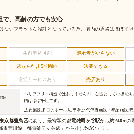
坦で、高齢の方でも安心
けないフラットな設計となっている為、園内の通路はほぼ平坦
し
生前申込可能
継承者がいらない
駅から徒歩5分圏内
法要できる
送迎サービスあり
売店あり
バリアフリー構造ではありませんが、公園としての機能も
詳細
路はほぼ平坦です。
法要施設,多目的ホール,駐車場,永代供養施設・奉納施設,売
東京都
豊島区
にあり
、最寄駅の
都電雑司ヶ谷
駅
から
約
248m
の
都電荒川線「都電雑司ヶ谷駅」から徒歩約3分
です。