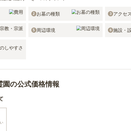
お墓の種類
アクセ
2
3
周辺環境
施設・
5
6
霊園の公式価格情報
て
い