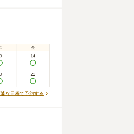
木
金
3
14
0
21
可能な日程で予約する