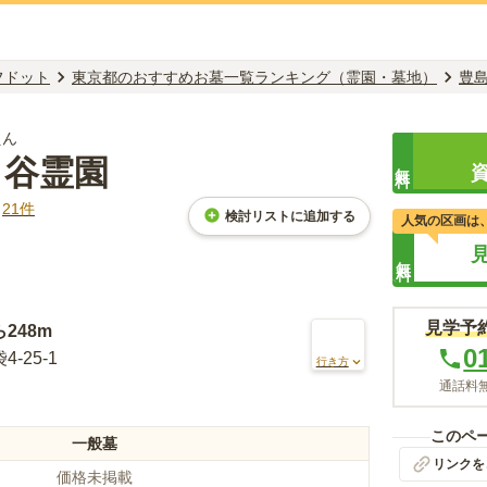
フドット
東京都のおすすめお墓一覧ランキング（霊園・墓地）
豊
えん
ヶ谷霊園
無料
ミ
21
件
検討リストに追加する
人気の区画は
無料
見学予
ら
248m
0
-25-1
行き方
通話料無
このペ
一般墓
リンクを
価格未掲載