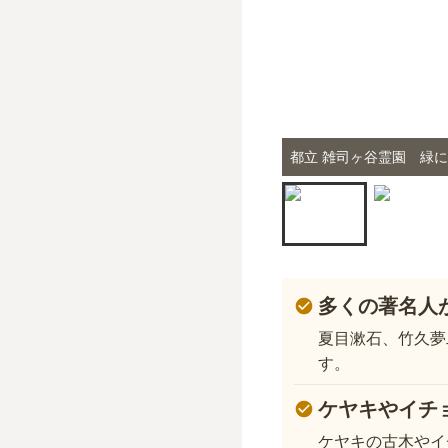
都立 雑司ヶ谷霊園 緑
多くの著名人
夏目漱石、竹久夢
す。
ケヤキやイチ
ケヤキの古木やイ