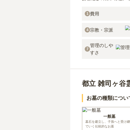
費用
1
宗教・宗派
4
管理のしや
7
すさ
都立 雑司ヶ谷
お墓の種類につい
一般墓
墓石を建立し、子孫へと受け継
でいく伝統的なお墓