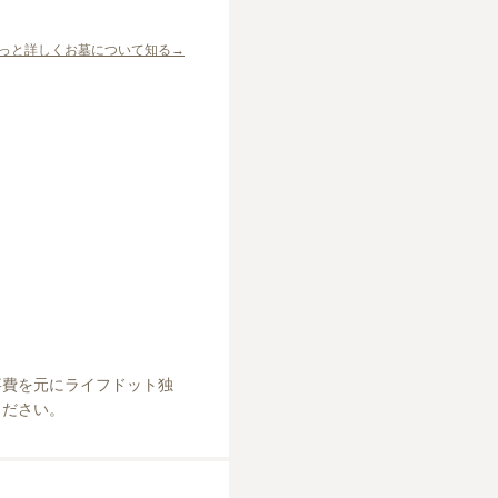
っと詳しくお墓について知る→
事費を元にライフドット独
ください。