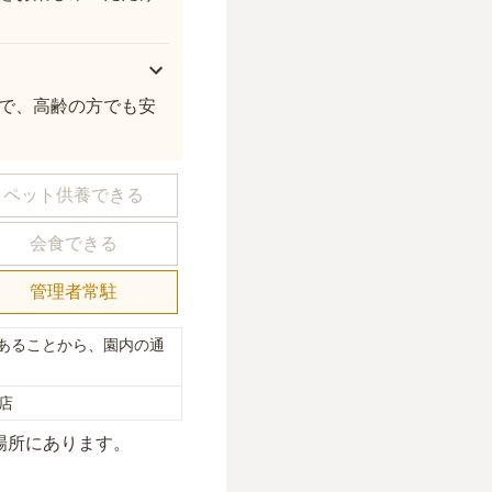
で、高齢の方でも安
ペット供養できる
会食できる
管理者常駐
あることから、園内の通
店
場所にあり
ます。