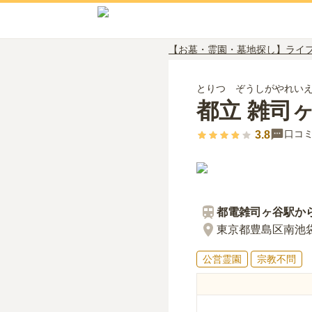
【お墓・霊園・墓地探し】ライ
とりつ ぞうしがやれい
都立 雑司
口コ
3.8
都電雑司ヶ谷
駅か
東京都豊島区南池袋4
公営霊園
宗教不問