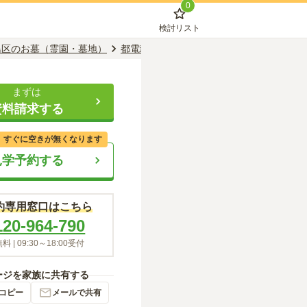
0
検討リスト
島区のお墓（霊園・墓地）
都電雑司ヶ谷駅のお墓（霊園・墓地）
都
まずは
資料請求する
、すぐに空きが無くなります
見学予約する
約専用窓口はこちら
120-964-790
料 |
09:30～18:00
受付
ージを家族に共有する
コピー
メールで共有