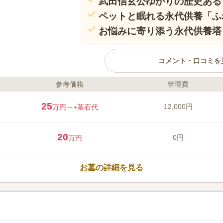
武田信玄公ゆかりの歴史ある
ペットと眠れる永代供養「ふ
お悩みに寄り添う永代供養塔
コメント・口コミを
参考価格
管理費
ライフドット編集部のコメント
武田信玄公の生母・大井夫人の菩
25
12,000円
万円～
+墓石代
文化財や天然記念物を有する歴史あ
は、宗旨宗派不問で管理費不要の
愛のペットと共に永代供養を受け
20
0円
万円
ます。お墓の継承にお悩みの方の
インを選べる一般墓まで幅広く対
口コミ評価
まい後の供養先としても、将来の
この霊園はまだ誰からも評価されていませ
お墓の詳細を見る
ます。