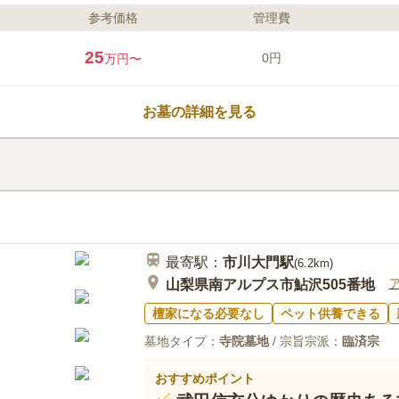
参考価格
管理費
ライフドット編集部のコメント
名勝「昇仙峡」の近くにある樹木
25
0円
万円〜
ガラス製の骨壺も用意されており
ます。 愛する家族に寂しい思い
す。 13回忌で合祀されますが、
お墓の詳細を見る
場合には、最期の方が埋葬されてか
1名から4名まで一緒に眠ることが
口コミ評価
この霊園はまだ誰からも評価されていませ
最寄駅：
市川大門
駅
(
6.2km
)
山梨県南アルプス市鮎沢505番地
檀家になる必要なし
ペット供養できる
墓地タイプ：
寺院墓地
/ 宗旨宗派：
臨済宗
おすすめポイント