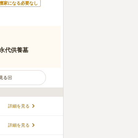
檀家になる必要なし
永代供養墓
見る
通りと山の手通りの交差点付
詳細を見る
歴史あるお寺で、甲府空襲を免
の佇まいです。境内には梅や
、お墓参りと一緒に境内の散
コメントの続きを読む
詳細を見る
養墓は、合祀墓から個別墓・
イフスタイルに合わせた選択