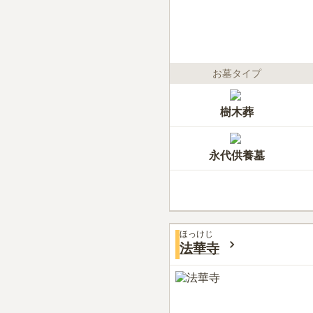
お墓タイプ
樹木葬
永代供養墓
ほっけじ
法華寺