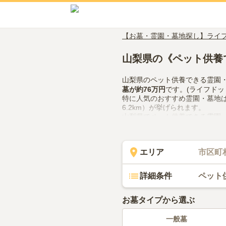
【お墓・霊園・墓地探し】ライ
山梨県の《ペット供養
山梨県のペット供養できる霊園
墓
が約
76万円
です。(ライフドッ
特に人気のおすすめ霊園・墓地
6.2km）が挙げられます。
山梨県でペット供養できる霊園
や管理体制、近隣での供花やお
てみてください。
エリア
市区町
詳細条件
ペット
お墓タイプから選ぶ
一般墓