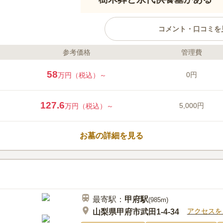
コメント・口コミを
参考価格
管理費
ライフドット編集部のコメント
山梨県南アルプス市の由緒ある「
58
0円
万円（税込）～
墓と樹木葬「松濤」が誕生しまし
担をかけず、永代にわたって寺院
供養墓は最大8人、樹木葬は4人ま
127.6
5,000円
万円（税込）～
ト共葬も可能です。また、初期費
碑）代金、基本彫刻料が含まれて
口コミ評価
不要のお墓となります。
この霊園はまだ誰からも評価されていませ
お墓の詳細を見る
最寄駅：
甲府
駅
(
985m
)
アクセスを
山梨県甲府市武田1-4-34