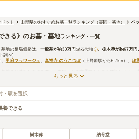
フドット
山梨県のおすすめお墓一覧ランキング（霊園・墓地）
ペ
できる》のお墓・墓地
ランキング・一覧
・墓地の相場価格は、
一般墓
が約
33万円
、
樹木葬
が約
67万円
(墓石代別)
?
ト調べ)
は、
甲府フラワージュ
、
真福寺 のうこつぼ
（上野原駅から6.7km）、
瑞
・墓地のお墓探しをする際は、自宅からの交通アクセスを確認しつつ、
もっと見る
線香の入手方法などを考慮して選ぶとよいでしょう。資料請求や見学予
村・駅を選択
供養できる
樹木葬
納骨堂