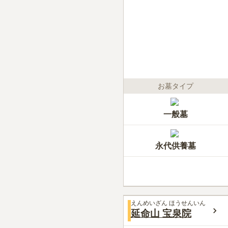
お墓タイプ
一般墓
永代供養墓
えんめいざん ほうせんいん
延命山 宝泉院