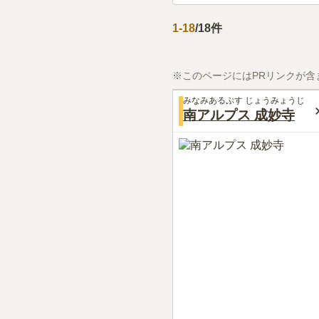
1
-
18
/
18
件
※このページにはPRリンクが含
みなみあるぷす じょうみょうじ
南アルプス 成妙寺