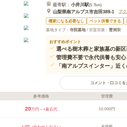
最寄駅：
小井川
駅
(
5.7km
)
アク
山梨県南アルプス市吉田389-1
檀家になる必要なし
ペット供養できる
墓地タイプ：
寺院墓地
/ 宗旨宗派：
曹洞宗
おすすめポイント
選べる樹木葬と家族墓の新区
管理費不要で永代供養も安心
「南アルプスインター」近く
コメント・口コミを
参考価格
管理費
ライフドット編集部のコメント
「南アルプスインター」から約3
20
10,000円
万円～
+墓石代
管理費不要の樹木葬や家族墓の新
不問で、年1回の合同供養など永
め、後継者の不在やお墓じまいで
未掲載
お問い合わせください