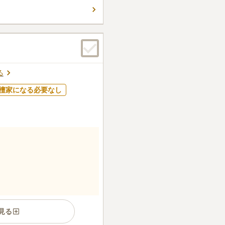
で、残された家族への金銭的
件
代供養墓をお探しの方におす
食事等は駅周辺でできます。
せんでした。
口コミの続きを読む
る
檀家になる必要なし
見る