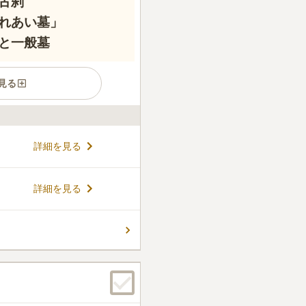
古刹
れあい墓」
と一般墓
見る
提寺である古長禅寺は、重要
詳細を見る
る名刹です。令和6年9月に
「ふれあい墓」が誕生し、最
られることで注目を集めてい
コメントの続きを読む
詳細を見る
ための永代供養塔から、デザ
応しており、生前予約や墓じ
安心を末永くサポートいたし
ん。