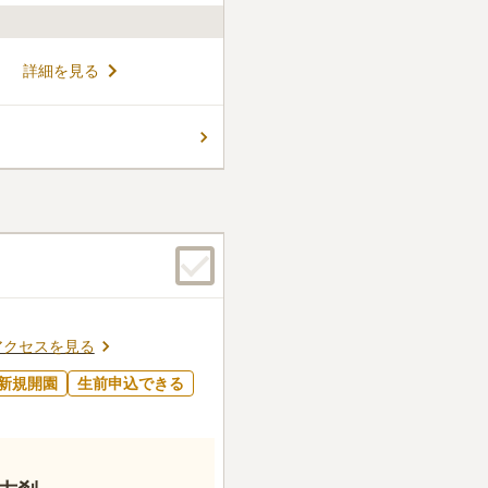
葬のお墓です。 ペット専用の
詳細を見る
、一緒に埋葬することができ
をさせたくない方におすすめで
夫婦や家族で同時に申し込んだ
コメントの続きを読む
ら13年後に合祀されます。
できます。
ん。
アクセスを見る
新規開園
生前申込できる