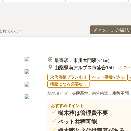
チェックして検討リ
まれています
最寄駅：
市川大門
駅
(
5.1km
)
アクセ
山梨県南アルプス市落合150
永代供養プランあり
ペット供養できる
檀家になる必要なし
墓地タイプ：
寺院墓地
/ 宗旨宗派：
宗教不問
おすすめポイント
樹木葬は管理費不要
ペット共葬可能
樹木葬と永代供養墓がある