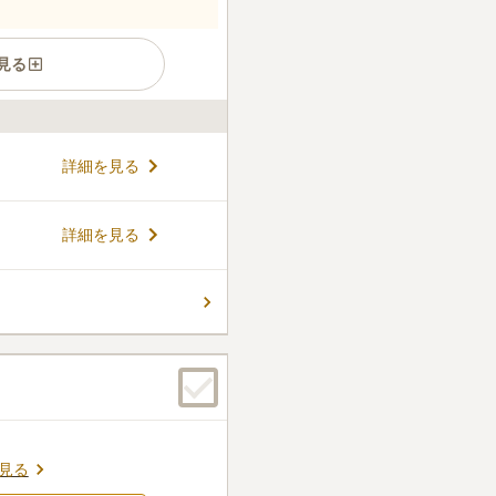
見る
成妙寺」に、永代供養付家族
詳細を見る
た。お子さんやお孫さんに負
の供養が受けられます。永代
で利用することができ、ペッ
コメントの続きを読む
詳細を見る
用には永代供養料、墓石（石
おり、後継者不要、墓じまい
ん。
見る