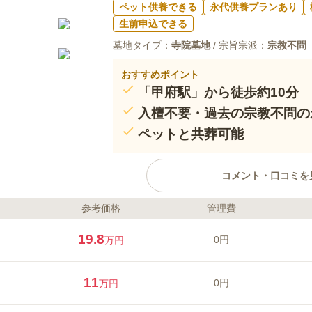
ペット供養できる
永代供養プランあり
生前申込できる
墓地タイプ：
寺院墓地
/ 宗旨宗派：
宗教不問
おすすめポイント
「甲府駅」から徒歩約10分
入檀不要・過去の宗教不問の
ペットと共葬可能
コメント・口コミを
参考価格
管理費
ライフドット編集部のコメント
法華寺は、JR甲府駅の北側、武田
19.8
0円
万円
近にあります。1200年以上続く
れた立派な山門は、厳かな雰囲気
紅葉など季節を感じる樹花があり
11
0円
万円
策も楽しめます。法華寺の永代供
樹木葬など様々な種類があり、ラ
口コミ評価