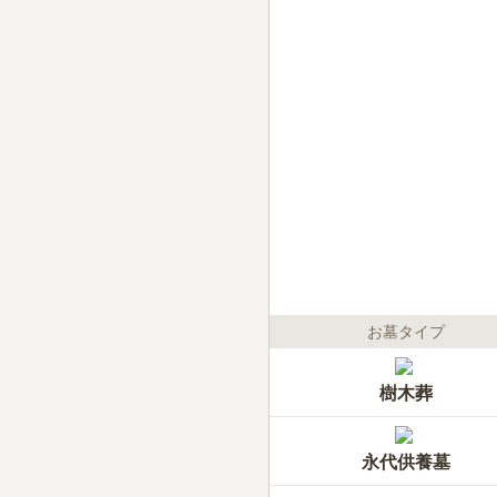
お墓タイプ
樹木葬
永代供養墓