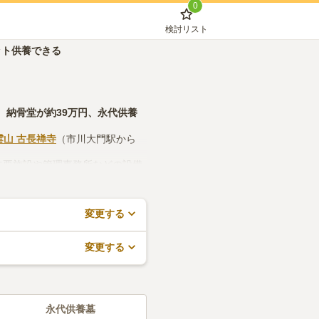
0
検討リスト
ット供養できる
、
納骨堂
が約
39万円
、
永代供養
雲山 古長禅寺
（市川大門駅から
法要施設や管理事務所などの設備
約が無料でできますので、活用し
変更する
変更する
永代供養墓