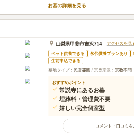
が可能です。年間管理費がないの
4.8
みんなの評価
口コミ
1
お墓の詳細を見る
負担も減らせます。甲府周辺で永
ＪＲの駅から歩けるのでお花やお
60代
女性
すめです。
お寺の近くには、あまりお店など見かけま
アクセスを見
山梨県甲斐市吉沢714
ペット供養できる
永代供養プランあり
生前申込できる
墓地タイプ：
民営霊園
/ 宗旨宗派：
宗教不問
おすすめポイント
常説寺にあるお墓
埋葬料・管理費不要
嬉しい完全個室型
コメント・口コミを