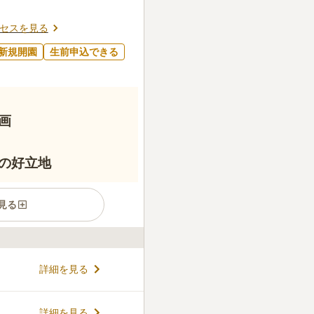
セスを見る
新規開園
生前申込できる
画
の好立地
見る
分、富士山を望む宝泉院では、
詳細を見る
区画を販売中です。宗旨宗派
代にわたり手厚く供養されるた
お悩みの方も安心です。花々
コメントの続きを読む
詳細を見る