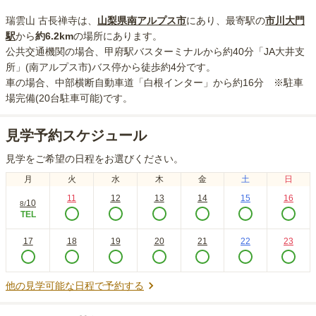
瑞雲山 古長禅寺
は、
山梨県
南アルプス市
にあり
、最寄駅の
市川大門
駅
から
約
6.2km
の場所にあり
ます。
公共交通機関の場合
、甲府駅バスターミナルから約40分「JA大井支
所」(南アルプス市)バス停から徒歩約4分
です。
車の場合
、中部横断自動車道「白根インター」から約16分 ※駐車
場完備(20台駐車可能)
です。
見学予約スケジュール
見学をご希望の日程をお選びください。
月
火
水
木
金
土
日
11
12
13
14
15
16
10
8
/
TEL
17
18
19
20
21
22
23
他の見学可能な日程で予約する