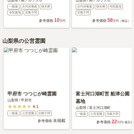
山梨県
/
南アルプス市
山梨県
/
南アルプス市
一般墓
永代供養墓
樹木葬
永代供養墓
樹木葬
寺院墓地
寺院墓地
宗教不問
宗教不問
10
58
参考価格:
参考価格:
万円
万円（税込）～
山梨県の公営霊園
甲府市 つつじが崎霊園
富士河口湖町営 船津公園
山梨県
/
甲府市
墓地
4.1
山梨県
/
富士河口湖町
一般墓
公営霊園
宗教不問
一般墓
公営霊園
宗教不問
未掲載
参考価格:
22
参考価格:
万円
+墓石代