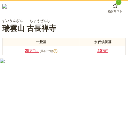
0
検討リスト
ずいうんざん こちょうぜんじ
瑞雲山 古長禅寺
一般墓
永代供養墓
25
20
万円～
万円
(墓石代別)
?