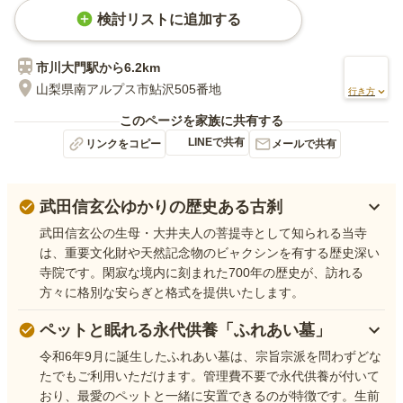
検討リストに追加する
市川大門
駅から
6.2km
山梨県南アルプス市鮎沢505番地
行き方
このページを家族に共有する
LINEで共有
リンクをコピー
メールで共有
武田信玄公ゆかりの歴史ある古刹
武田信玄公の生母・大井夫人の菩提寺として知られる当寺
は、重要文化財や天然記念物のビャクシンを有する歴史深い
寺院です。閑寂な境内に刻まれた700年の歴史が、訪れる
方々に格別な安らぎと格式を提供いたします。
ペットと眠れる永代供養「ふれあい墓」
令和6年9月に誕生したふれあい墓は、宗旨宗派を問わずどな
たでもご利用いただけます。管理費不要で永代供養が付いて
おり、最愛のペットと一緒に安置できるのが特徴です。生前