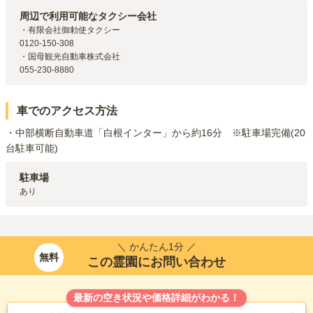
JR身延線
市川本町
駅（
6.5km
）
周辺で利用可能なタクシー会社
・有限会社御勅使タクシー

0120-150-308

・国母観光自動車株式会社

055-230-8880
車でのアクセス方法
・中部横断自動車道「白根インター」から約16分　※駐車場完備(20
台駐車可能)
駐車場
あり
＼ かんたん1分 ／
無料
この霊園にお問い合わせ
最新の空き状況や価格詳細がわかる！