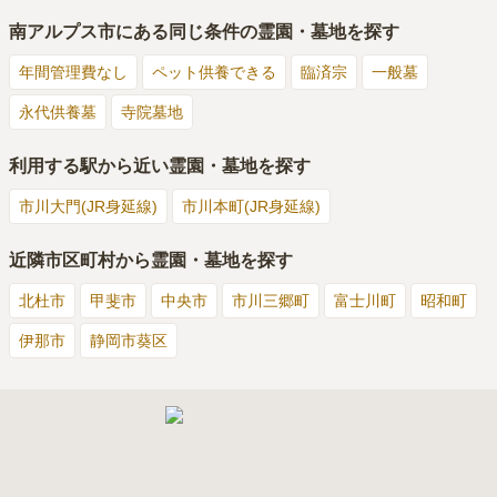
南アルプス市
にある同じ条件の霊園・墓地を探す
年間管理費なし
ペット供養できる
臨済宗
一般墓
永代供養墓
寺院墓地
利用する駅から近い霊園・墓地を探す
市川大門(JR身延線)
市川本町(JR身延線)
近隣市区町村から霊園・墓地を探す
北杜市
甲斐市
中央市
市川三郷町
富士川町
昭和町
伊那市
静岡市葵区