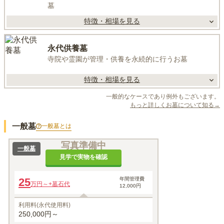
墓
特徴・相場を見る
永代供養墓
寺院や霊園が管理・供養を永続的に行うお墓
特徴・相場を見る
一般的なケースであり例外もございます。
もっと詳しくお墓について知る→
一般墓
一般墓
とは
写真準備中
一般墓
見学で実物を確認
25
年間管理費
万円～
+墓石代
12,000円
利用料(永代使用料)
250,000円～