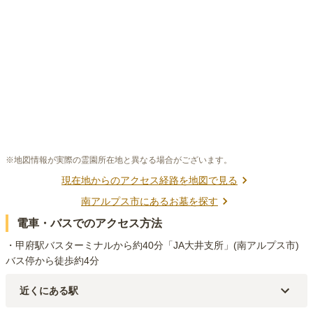
※地図情報が実際の霊園所在地と異なる場合がございます。
現在地からのアクセス経路を地図で見る
南アルプス市
にあるお墓を探す
電車・バスでのアクセス方法
・甲府駅バスターミナルから約40分「JA大井支所」(南アルプス市)
バス停から徒歩約4分
近くにある駅
JR身延線
市川大門
駅（
6.2km
）