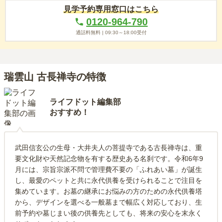
見学予約専用窓口はこちら
0120-964-790
通話料無料 |
09:30～18:00
受付
瑞雲山 古長禅寺の特徴
ライフドット編集部
おすすめ！
武田信玄公の生母・大井夫人の菩提寺である古長禅寺は、重
要文化財や天然記念物を有する歴史ある名刹です。令和6年9
月には、宗旨宗派不問で管理費不要の「ふれあい墓」が誕生
し、最愛のペットと共に永代供養を受けられることで注目を
集めています。お墓の継承にお悩みの方のための永代供養塔
から、デザインを選べる一般墓まで幅広く対応しており、生
前予約や墓じまい後の供養先としても、将来の安心を末永く