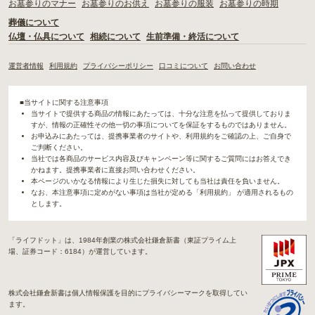
お墓参りのマナー
お墓参りのお供え
お墓参りの服装
お墓参りの時期
葬儀について
仏壇・仏具について
相続について
生前準備・終活について
運営者情報
利用規約
プライバシーポリシー
口コミについて
お問い合わせ
■当サイトに関する注意事項
当サイトで提供する商品の情報にあたっては、十分な注意を払って提供しておりま
すが、情報の正確性その他一切の事項についてを保証をするものではありません。
お申込みにあたっては、提携事業者のサイトや、利用規約をご確認の上、ご自身で
ご判断ください。
当社では各商品のサービス内容及びキャンペーン等に関するご質問にはお答えでき
かねます。提携事業者に直接お問い合わせください。
本ページのいかなる情報により生じた損失に対しても当社は責任を負いません。
なお、本注意事項に定めがない事項は当社が定める「利用規約」 が適用されるもの
とします。
「ライフドット」は、1984年創業の株式会社鎌倉新書（東証プライム上
場、証券コード：6184）が運営しています。
株式会社鎌倉新書は個人情報保護を目的にプライバシーマークを取得してい
ます。