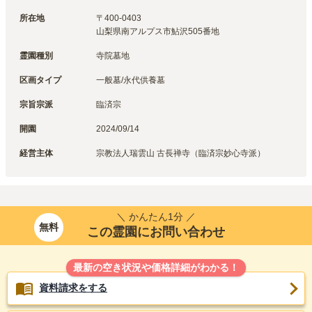
所在地
〒
400-0403
山梨県南アルプス市鮎沢505番地
霊園種別
寺院墓地
区画タイプ
一般墓/永代供養墓
宗旨宗派
臨済宗
開園
2024/09/14
経営主体
宗教法人瑞雲山 古長禅寺（臨済宗妙心寺派）
＼ かんたん1分 ／
無料
この霊園にお問い合わせ
最新の空き状況や価格詳細がわかる！
資料請求をする