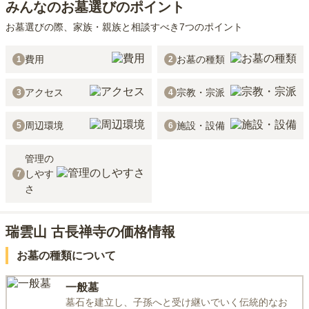
みんなのお墓選びのポイント
お墓選びの際、家族・親族と相談すべき7つのポイント
費用
お墓の種類
1
2
アクセス
宗教・宗派
3
4
周辺環境
施設・設備
5
6
管理の
しやす
7
さ
瑞雲山 古長禅寺の価格情報
お墓の種類について
一般墓
墓石を建立し、子孫へと受け継いでいく伝統的なお