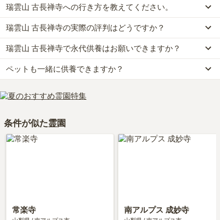
瑞雲山 古長禅寺への行き方を教えてください。
瑞雲山 古長禅寺では、一般墓が約25万円(墓石代別)から、永代供養
墓が約20万円からお求めいただけます。
瑞雲山 古長禅寺の実際の評判はどうですか？
公共交通機関の場合、甲府駅バスターミナルから約40分「JA大井支
なお、瑞雲山 古長禅寺がある山梨県の相場は、一般墓が約44万円
所」(南アルプス市)バス停から徒歩約4分です。
（墓石代別途）、永代供養墓が約57万円です。
瑞雲山 古長禅寺で永代供養はお願いできますか？
瑞雲山 古長禅寺の口コミはまだ投稿されておりません。
車の場合、中部横断自動車道「白根インター」から約16分　※駐車
お墓は、価格が高いものがよい、安いものが悪い、という訳ではあ
口コミはあくまで一つの目安です。資料請求や現地見学を通して、
場完備(20台駐車可能)です。
りません。大切なのは、ご家族が心から納得し、安心してお参りで
ペットも一緒に供養できますか？
はい、瑞雲山 古長禅寺は永代供養に対応しています。
ご自身の目で雰囲気を確認してみることをおすすめします。
詳しいルートや地図は、本ページの「地図・交通アクセス」欄をご
きる場所を選ぶことです。
費用は、約20万円からとなっております。
確認ください。
はい、瑞雲山 古長禅寺はペット供養に対応しております。
瑞雲山 古長禅寺がある山梨県の永代供養墓の相場価格は、約57万
大切な家族の一員であるペットも供養できるプランをご用意してお
円です。
りますので、資料請求で詳細条件をご確認ください。
永代供養について詳しく知りたい方は『
永代供養墓をわかりやすく
条件が似た霊園
解説！
』をご覧ください。
常楽寺
南アルプス 成妙寺