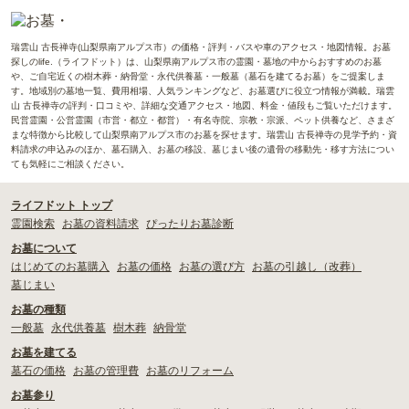
瑞雲山 古長禅寺(山梨県南アルプス市）の価格・評判・バスや車のアクセス・地図情報。お墓
探しのlife.（ライフドット）は、山梨県南アルプス市の霊園・墓地の中からおすすめのお墓
や、ご自宅近くの樹木葬・納骨堂・永代供養墓・一般墓（墓石を建てるお墓）をご提案しま
す。地域別の墓地一覧、費用相場、人気ランキングなど、お墓選びに役立つ情報が満載。瑞雲
山 古長禅寺の評判・口コミや、詳細な交通アクセス・地図、料金・値段もご覧いただけます。
民営霊園・公営霊園（市営・都立・都営）・有名寺院、宗教・宗派、ペット供養など、さまざ
まな特徴から比較して山梨県南アルプス市のお墓を探せます。瑞雲山 古長禅寺の見学予約・資
料請求の申込みのほか、墓石購入、お墓の移設、墓じまい後の遺骨の移動先・移す方法につい
ても気軽にご相談ください。
ライフドット トップ
霊園検索
お墓の資料請求
ぴったりお墓診断
お墓について
はじめてのお墓購入
お墓の価格
お墓の選び方
お墓の引越し（改葬）
墓じまい
お墓の種類
一般墓
永代供養墓
樹木葬
納骨堂
お墓を建てる
墓石の価格
お墓の管理費
お墓のリフォーム
お墓参り