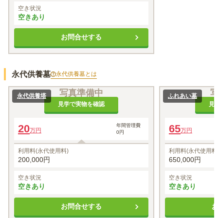
空き状況
空きあり
お問合せする
永代供養墓
永代供養墓
とは
写真準備中
永代供養塔
ふれあい墓
見学で実物を確認
見
20
年間管理費
65
万円
万円
0円
利用料(永代使用料)
利用料(永代使用料
200,000円
650,000円
空き状況
空き状況
空きあり
空きあり
お問合せする