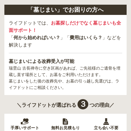
「墓じまい」でお困りの方へ
ライフドットでは、
お墓探しだけでなく墓じまいも全
面サポート！
「
何から始めればいい？
」「
費用はいくら？
」などを
解決します
墓じまいによる改葬受入が可能
瑞雲山 古長禅寺
に空き区画があれば、ご先祖様のご遺骨を埋
蔵し直す場所として、お墓をご利用いただけます。
墓じまいをした後の改葬先や、お墓の引っ越し先選びは、ラ
イフドットにご相談ください。
３
＼ライフドットが選ばれる
つの理由／
手厚いサポート
無料お見積もり
立ち会い不要