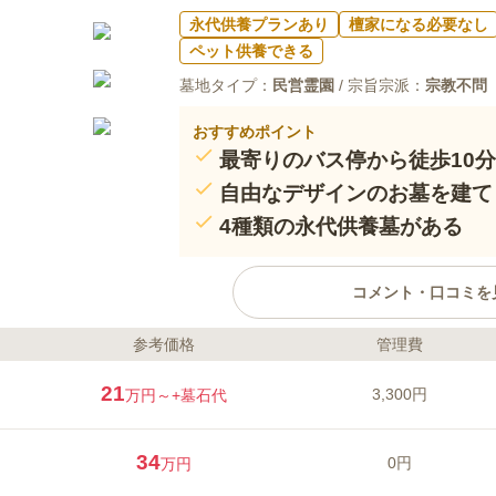
永代供養プランあり
檀家になる必要なし
ペット供養できる
墓地タイプ：
民営霊園
/ 宗旨宗派：
宗教不問
おすすめポイント
最寄りのバス停から徒歩10分
自由なデザインのお墓を建て
4種類の永代供養墓がある
コメント・口コミを
参考価格
管理費
ライフドット編集部のコメント
玉砂利が敷き詰められた墓域には
21
3,300円
万円～
+墓石代
並んでいます。 区域は3㎡から6
ことなくお参りすることができま
たいとお考えの方にピッタリの霊
34
0円
万円
と一緒に埋葬する区画やペット供