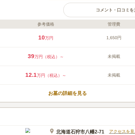
コメント・口コミを
参考価格
管理費
ライフドット編集部のコメント
札幌ドーム32個分の広大な敷地を
10
1,650円
万円
れた、非日常を感じさせる霊園で
が植えられており、季節に応じて
びに目を楽しませてくれます。年
39
未掲載
万円（税込）～
料送迎バスがでているのもうれし
参りに出向くことができない方に
口コミ評価
代行してくれるサービスがあるの
12.1
3.7
みんなの評価
口コミ
3
未掲載
万円（税込）～
滝野霊園内に食堂や売店などもあ
70代
男性
も購入可能である。また、駐車場や休憩場
お墓の詳細を見る
保されておりゆっくりと、くつろぐことが
アクセスを見
北海道石狩市八幡2-71