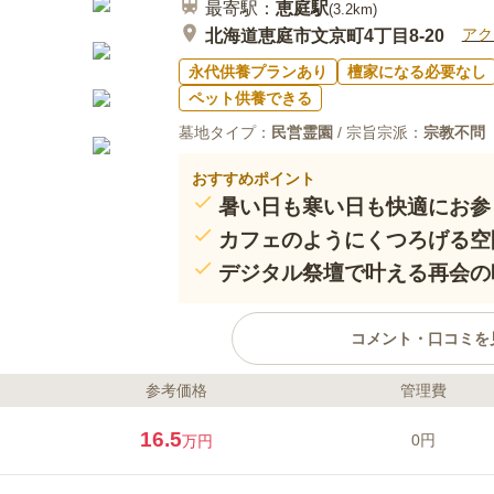
最寄駅：
恵庭
駅
(
3.2km
)
アク
北海道恵庭市文京町4丁目8-20
永代供養プランあり
檀家になる必要なし
ペット供養できる
墓地タイプ：
民営霊園
/ 宗旨宗派：
宗教不問
おすすめポイント
暑い日も寒い日も快適にお参
カフェのようにくつろげる空
デジタル祭壇で叶える再会の
コメント・口コミを
参考価格
管理費
ライフドット編集部のコメント
2019年10月、恵庭市文京町にオ
16.5
0円
万円
寺（恵庭）」は、屋内型で天候や
できる永代供養付き納骨堂です。