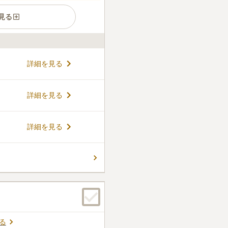
見る
有しており、自然と調和のと
詳細を見る
す。園内には四季折々の植物
景色が変わるので、訪れるた
末年始以外は最寄り駅から無
コメントの続きを読む
詳細を見る
いポイントです。なかなかお
変わって、お墓の掃除などを
も魅力的です。
6
件
詳細を見る
って、お花や、お供え物など
所などのスペースも十分に確
できる。
口コミの続きを読む
る