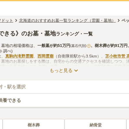
フドット
北海道のおすすめお墓一覧ランキング（霊園・墓地）
ペ
できる》のお墓・墓地
ランキング・一覧
・墓地の相場価格は、
一般墓
が約
51万円
、
樹木葬
が約
91万円
(墓石代別)
?
ト調べ)
は、
真駒内滝野霊園
、
西岡霊廟
（自衛隊前駅から3.5km）、
苫小牧市営 
・墓地のお墓探しをする際は、自宅からの交通アクセスを確認しつつ、
線香の入手方法などを考慮して選ぶとよいでしょう。資料請求や見学予
もっと見る
村・駅を選択
供養できる
樹木葬
納骨堂