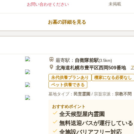
げる空間が特徴で、最新のデジタ
未掲載
お問い合わせください
すだけで故人の遺影が映し出され
みや預骨期間の延長にも対応して
口コミ評価
代的なお墓の形です。
この霊園はまだ誰からも評価されていませ
お墓の詳細を見る
最寄駅：
自衛隊前
駅
(
3.5km
)
北海道札幌市豊平区西岡509番地
永代供養プランあり
檀家になる必要なし
ペット供養できる
墓地タイプ：
民営霊園
/ 宗旨宗派：
宗教不問
おすすめポイント
全天候型屋内霊園
無料送迎バスが運行している
全施設バリアフリー対応