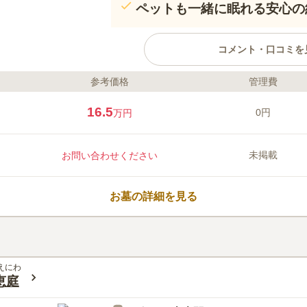
ペットも一緒に眠れる安心の
コメント・口コミを
参考価格
管理費
ライフドット編集部のコメント
JR永山駅から徒歩約13分の閑静
16.5
0円
万円
てらす 妙善寺（旭川）」がオー
な空間にカフェスペースや最新の
人ひとりの物語を大切にするブッ
未掲載
お問い合わせください
ットと一緒に眠れるプランも用意
て利用できます。従来のお墓や納
口コミ評価
くくつろげる新しい納骨堂です。
この霊園はまだ誰からも評価されていませ
お墓の詳細を見る
えにわ
恵庭