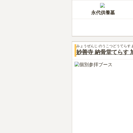
永代供養墓
みょうぜんじ のうこつどうてらす 
妙善寺 納骨堂てらす 