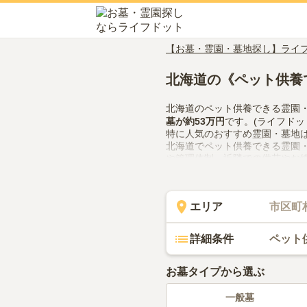
【お墓・霊園・墓地探し】ライ
北海道の《ペット供養
北海道のペット供養できる霊園
墓
が約
53万円
です。(ライフドッ
特に人気のおすすめ霊園・墓地
北海道でペット供養できる霊園
や管理体制、近隣での供花やお
てみてください。
エリア
市区町
詳細条件
ペット
お墓タイプから選ぶ
一般墓