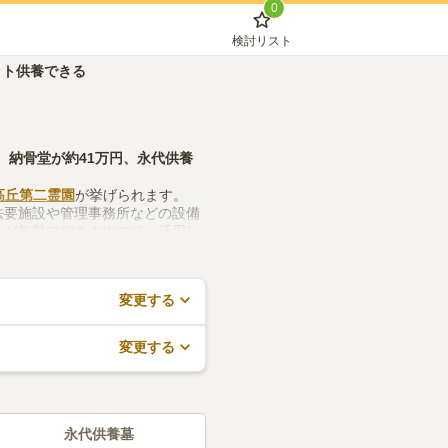
0
検討リスト
ット供養できる
、
納骨堂
が約
41万円
、
永代供養
高丘第二霊園
が挙げられます。
法要施設や管理事務所などの設備
約が無料でできますので、活用し
変更する
変更する
永代供養墓