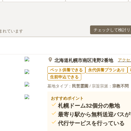
チェックして検討リ
まれています
アクセ
北海道札幌市南区滝野2番地
ペット供養できる
永代供養プランあり
生前申込できる
墓地タイプ：
民営霊園
/ 宗旨宗派：
宗教不問
おすすめポイント
札幌ドーム32個分の敷地
最寄り駅から無料送迎バスが
代行サービスを行っている