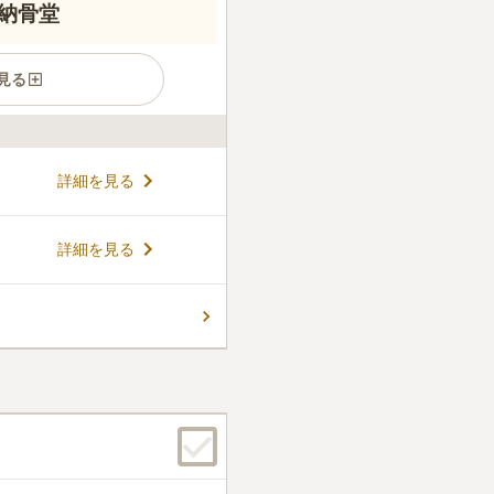
納骨堂
見る
な住宅街に、屋内型の「納骨堂
詳細を見る
プンしました。全天候型で快適
デジタル祭壇を備え、故人一
ク型スタンドが特徴です。ペ
コメントの続きを読む
詳細を見る
され、永代供養付きで安心し
骨堂のイメージを覆す、明る
ん。