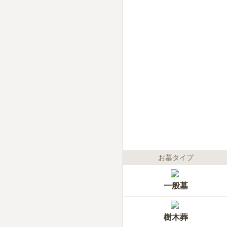
お墓タイプ
一般墓
樹木葬