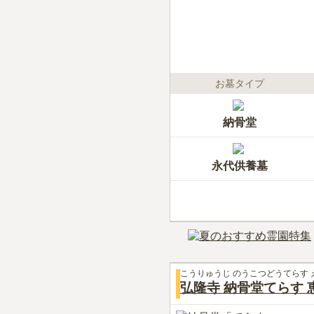
お墓タイプ
納骨堂
永代供養墓
こうりゅうじ のうこつどうてらす 
弘隆寺 納骨堂てらす 