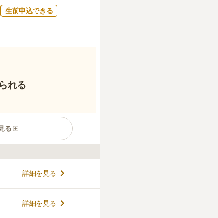
生前申込できる
られる
見る
、個性的な墓石が美しく建ち
詳細を見る
㎡とゆとりがあり、隣に気遣う
す。 石碑や石灯篭などを建て
苑と言えるでしょう。 ペット
コメントの続きを読む
詳細を見る
養墓があることも特長のひと