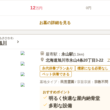
つです。 生前申し込みや墓じま
口コミ評価
いポイントです。
この霊園はまだ誰からも評価されていませ
12
0円
万円
お墓の詳細を見る
あさひかわ
旭川
最寄駅：
永山
駅
(
1.1km
)
北海道旭川市永山4条20丁目3-22
永代供養プランあり
檀家になる必要なし
ペット供養できる
墓地タイプ：
民営霊園
/ 宗旨宗派：
宗教不問
おすすめポイント
明るく快適な屋内納骨堂
多彩な設備