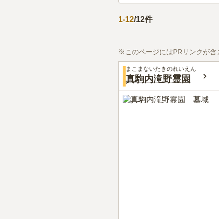
1
-
12
/
12
件
※このページにはPRリンクが含
まこまないたきのれいえん
真駒内滝野霊園