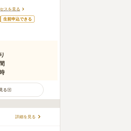
セスを見る
生前申込できる
り
間
時
見る
ープンした「納骨堂てらす 弘隆
詳細を見る
季節を気にせず快適にお参り
カフェのように明るくくつろ