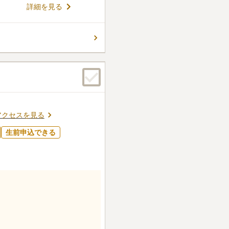
ル祭壇を備え、カードをかざ
コメントの続きを読む
詳細を見る
るシステムを導入。生前申込
おり、安心して利用できる現
ん。
アクセスを見る
生前申込できる