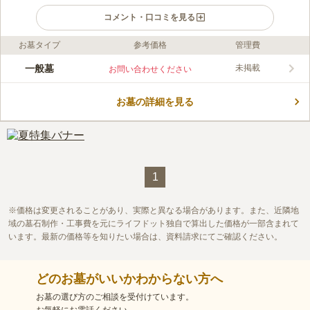
コメント・口コミを見る
お墓タイプ
参考価格
管理費
ライフドット編集部のコメント
丘の上にある雪山を望める共同墓地です。公営なので宗教は自由
一般墓
未掲載
お問い合わせください
です。広々とした敷地内につくられたお墓は十分なスペースがあ
り、窮屈感はありません。区画面積は4.86㎡と6㎡の2タイプあり
お墓の詳細を見る
いずれもゆとり墓地です。 県道58号線からすぐの場所にあり、
コメントの続きを読む
50台以上収容できる駐車場が完備されているので安心です。 墓
地周辺には複数のスーパーがあるので便利です。
口コミ評価
この霊園はまだ誰からも評価されていません。
1
価格は変更されることがあり、実際と異なる場合があります。また、近隣地
域の墓石制作・工事費を元にライフドット独自で算出した価格が一部含まれて
います。最新の価格等を知りたい場合は、資料請求にてご確認ください。
どのお墓がいいかわからない方へ
お墓の選び方のご相談を受付けています。
お気軽にお電話ください。