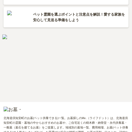
ペット霊園を選ぶポイントと注意点を解説！愛する家族を
安心して見送る準備をしよう
北海道倶知安町のお墓(ペット供養できる)一覧。お墓探しのlife.（ライフドット）は、北海道倶
知安町の霊園・墓地の中からおすすめのお墓や、ご自宅近くの樹木葬・納骨堂・永代供養墓・
一般墓（墓石を建てるお墓）をご提案します。地域別の墓地一覧、費用相場、お墓(ペット供養