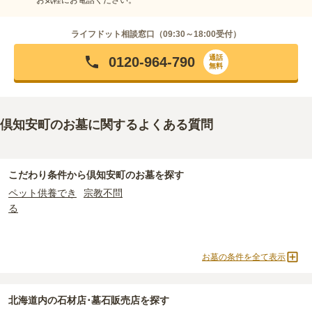
ライフドット相談窓口（
09:30～18:00
受付）
通話
0120-964-790
無料
倶知安町のお墓に関するよくある質問
こだわり条件から
倶知安町
のお墓を探す
ペット供養でき
宗教不問
る
お墓の条件を全て表示
北海道
内の石材店･墓石販売店を探す