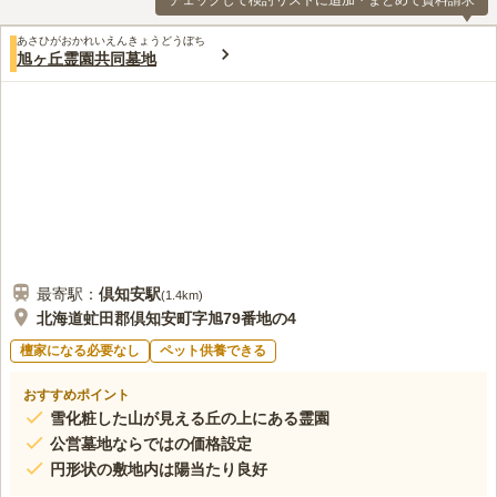
チェックして検討リストに追加・まとめて資料請求
あさひがおかれいえんきょうどうぼち
旭ヶ丘霊園共同墓地
最寄駅：
倶知安
駅
(
1.4km
)
北海道虻田郡倶知安町字旭79番地の4
檀家になる必要なし
ペット供養できる
おすすめポイント
雪化粧した山が見える丘の上にある霊園
公営墓地ならではの価格設定
円形状の敷地内は陽当たり良好