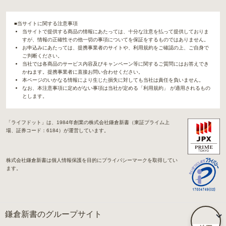
■当サイトに関する注意事項
当サイトで提供する商品の情報にあたっては、十分な注意を払って提供しておりま
すが、情報の正確性その他一切の事項についてを保証をするものではありません。
お申込みにあたっては、提携事業者のサイトや、利用規約をご確認の上、ご自身で
ご判断ください。
当社では各商品のサービス内容及びキャンペーン等に関するご質問にはお答えでき
かねます。提携事業者に直接お問い合わせください。
本ページのいかなる情報により生じた損失に対しても当社は責任を負いません。
なお、本注意事項に定めがない事項は当社が定める「利用規約」 が適用されるもの
とします。
「ライフドット」は、1984年創業の株式会社鎌倉新書（東証プライム上
場、証券コード：6184）が運営しています。
株式会社鎌倉新書は個人情報保護を目的にプライバシーマークを取得してい
ます。
鎌倉新書のグループサイト