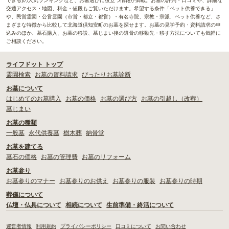
できる)の人気ランキングなど、お墓選びに役立つ情報が満載。お墓の評判・口コミや、詳細な
交通アクセス・地図、料金・値段もご覧いただけます。希望する条件「ペット供養できる」
や、民営霊園・公営霊園（市営・都立・都営）・有名寺院、宗教・宗派、ペット供養など、さ
まざまな特徴から比較して北海道倶知安町のお墓を探せます。お墓の見学予約・資料請求の申
込みのほか、墓石購入、お墓の移設、墓じまい後の遺骨の移動先・移す方法についても気軽に
ご相談ください。
ライフドット トップ
霊園検索
お墓の資料請求
ぴったりお墓診断
お墓について
はじめてのお墓購入
お墓の価格
お墓の選び方
お墓の引越し（改葬）
墓じまい
お墓の種類
一般墓
永代供養墓
樹木葬
納骨堂
お墓を建てる
墓石の価格
お墓の管理費
お墓のリフォーム
お墓参り
お墓参りのマナー
お墓参りのお供え
お墓参りの服装
お墓参りの時期
葬儀について
仏壇・仏具について
相続について
生前準備・終活について
運営者情報
利用規約
プライバシーポリシー
口コミについて
お問い合わせ