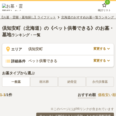
0
検討リスト
【お墓・霊園・墓地探し】ライフドット
北海道のおすすめお墓一覧ランキング
倶知安町（北海道）の《ペット供養できる》のお墓・
墓地
ランキング・一覧
変更する
倶知安町
エリア
変更する
ペット供養できる
詳細条件
お墓タイプから選ぶ
一般墓
樹木葬
納骨堂
永代供養墓
1
-
1
/
1
件
おすすめ順
価格安い順
※このページにはPRリンクが含まれています