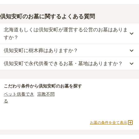
倶知安町のお墓に関するよくある質問
北海道もしくは倶知安町が運営する公営のお墓はありま
すか？
倶知安町に樹木葬はありますか？
倶知安町
には、公営の霊園の掲載がありません。
一方で、
北海道
内には、県または市区町村が運営する公営の霊園が
倶知安町で永代供養できるお墓・墓地はありますか？
倶知安町
には、樹木葬の掲載がありません。
440
件あります。
自然葬をお考えの場合は、海洋散骨もご検討ください。
倶知安町
には、永代供養の掲載がありません。
公営霊園は民営の霊園と異なり、契約にあたって応募資格が設けら
永代供養をお考えの場合は、海洋散骨もご検討ください。
れているケースがほとんどです。
こだわり条件から
倶知安町
のお墓を探す
主な条件として、遺骨がすでにある、該当の市区町村に一定年数以
ペット供養でき
宗教不問
上住んでいるなどが挙げられます。
る
条件を満たさない場合は、申し込み自体ができないことも多いた
め、事前の確認が重要です。
契約条件の詳細は、各霊園のページをご確認いただくか、資料請求
お墓の条件を全て表示
よりお問い合わせください。