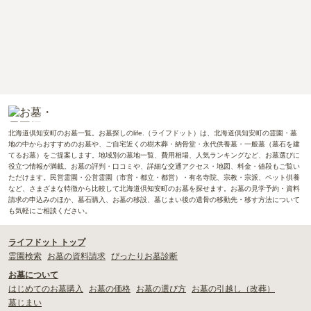
北海道倶知安町のお墓一覧。お墓探しのlife.（ライフドット）は、北海道倶知安町の霊園・墓
地の中からおすすめのお墓や、ご自宅近くの樹木葬・納骨堂・永代供養墓・一般墓（墓石を建
てるお墓）をご提案します。地域別の墓地一覧、費用相場、人気ランキングなど、お墓選びに
役立つ情報が満載。お墓の評判・口コミや、詳細な交通アクセス・地図、料金・値段もご覧い
ただけます。民営霊園・公営霊園（市営・都立・都営）・有名寺院、宗教・宗派、ペット供養
など、さまざまな特徴から比較して北海道倶知安町のお墓を探せます。お墓の見学予約・資料
請求の申込みのほか、墓石購入、お墓の移設、墓じまい後の遺骨の移動先・移す方法について
も気軽にご相談ください。
ライフドット トップ
霊園検索
お墓の資料請求
ぴったりお墓診断
お墓について
はじめてのお墓購入
お墓の価格
お墓の選び方
お墓の引越し（改葬）
墓じまい