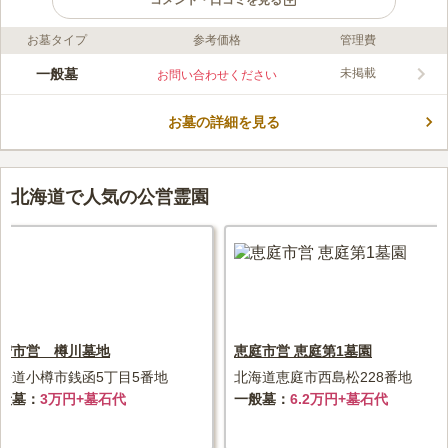
コメント・口コミを見る
お墓タイプ
参考価格
管理費
ライフドット編集部のコメント
丘の上にある雪山を望める共同墓地です。公営なので宗教は自由
一般墓
未掲載
お問い合わせください
です。広々とした敷地内につくられたお墓は十分なスペースがあ
り、窮屈感はありません。区画面積は4.86㎡と6㎡の2タイプあり
お墓の詳細を見る
いずれもゆとり墓地です。 県道58号線からすぐの場所にあり、
コメントの続きを読む
50台以上収容できる駐車場が完備されているので安心です。 墓
地周辺には複数のスーパーがあるので便利です。
口コミ評価
この霊園はまだ誰からも評価されていません。
北海道で人気の公営霊園
狩市営 樽川墓地
恵庭市営 恵庭第1墓園
海道小樽市銭函5丁目5番地
北海道恵庭市西島松228番地
般墓
3万円+墓石代
一般墓
6.2万円+墓石代