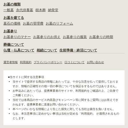
お墓の種類
一般墓
永代供養墓
樹木葬
納骨堂
お墓を建てる
墓石の価格
お墓の管理費
お墓のリフォーム
お墓参り
お墓参りのマナー
お墓参りのお供え
お墓参りの服装
お墓参りの時期
葬儀について
仏壇・仏具について
相続について
生前準備・終活について
運営者情報
利用規約
プライバシーポリシー
口コミについて
お問い合わせ
■当サイトに関する注意事項
当サイトで提供する商品の情報にあたっては、十分な注意を払って提供しておりま
すが、情報の正確性その他一切の事項についてを保証をするものではありません。
お申込みにあたっては、提携事業者のサイトや、利用規約をご確認の上、ご自身で
ご判断ください。
当社では各商品のサービス内容及びキャンペーン等に関するご質問にはお答えでき
かねます。提携事業者に直接お問い合わせください。
本ページのいかなる情報により生じた損失に対しても当社は責任を負いません。
なお、本注意事項に定めがない事項は当社が定める「利用規約」 が適用されるもの
とします。