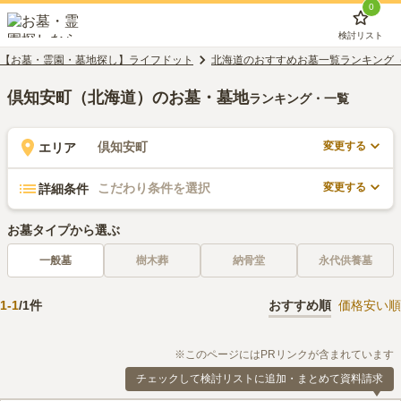
0
検討リスト
【お墓・霊園・墓地探し】ライフドット
北海道のおすすめお墓一覧ランキング
倶知安町（北海道）のお墓・墓地
ランキング・一覧
変更する
倶知安町
エリア
変更する
こだわり条件を選択
詳細条件
お墓タイプから選ぶ
一般墓
樹木葬
納骨堂
永代供養墓
1
-
1
/
1
件
おすすめ順
価格安い順
※このページにはPRリンクが含まれています
チェックして検討リストに追加・まとめて資料請求