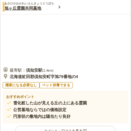
あさひがおかれいえんきょうどうぼち
旭ヶ丘霊園共同墓地
最寄駅：
倶知安
駅
(
1.4km
)
北海道虻田郡倶知安町字旭79番地の4
檀家になる必要なし
ペット供養できる
おすすめポイント
雪化粧した山が見える丘の上にある霊園
公営墓地ならではの価格設定
円形状の敷地内は陽当たり良好