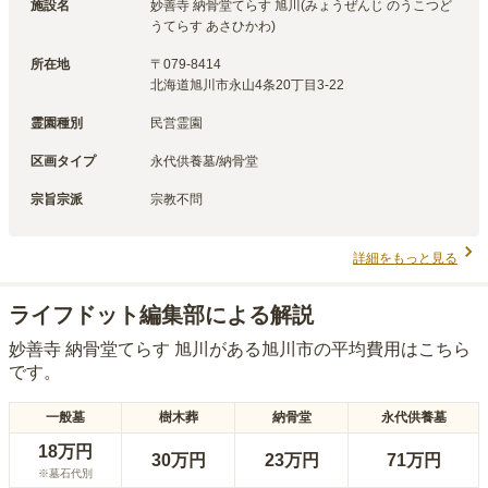
施設名
妙善寺 納骨堂てらす 旭川(みょうぜんじ のうこつど
うてらす あさひかわ)
所在地
〒
079-8414
北海道旭川市永山4条20丁目3-22
霊園種別
民営霊園
区画タイプ
永代供養墓/納骨堂
宗旨宗派
宗教不問
詳細をもっと見る
ライフドット編集部による解説
妙善寺 納骨堂てらす 旭川
がある
旭川市
の平均費用はこちら
です。
一般墓
樹木葬
納骨堂
永代供養墓
18万円
30万円
23万円
71万円
※墓石代別