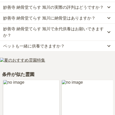
なお、妙善寺 納骨堂てらす 旭川がある北海道の相場は、納骨堂が
妙善寺 納骨堂てらす 旭川の実際の評判はどうですか？
約23万円です。
公共交通機関の場合、JR宗谷本線「永山駅」から徒歩約13分で
お墓は、価格が高いものがよい、安いものが悪い、という訳ではあ
す。
妙善寺 納骨堂てらす 旭川に納骨堂はありますか？
妙善寺 納骨堂てらす 旭川の口コミはまだ投稿されておりません。
りません。大切なのは、ご家族が心から納得し、安心してお参りで
詳しいルートや地図は、本ページの「地図・交通アクセス」欄をご
口コミはあくまで一つの目安です。資料請求や現地見学を通して、
きる場所を選ぶことです。
確認ください。
妙善寺 納骨堂てらす 旭川で永代供養はお願いできます
はい、妙善寺 納骨堂てらす 旭川には2種類の納骨堂がございます。
ご自身の目で雰囲気を確認してみることをおすすめします。
費用は、約16.5万円からとなっております。
か？
妙善寺 納骨堂てらす 旭川がある北海道の納骨堂の相場価格は、約
ペットも一緒に供養できますか？
23万円です。
はい、妙善寺 納骨堂てらす 旭川は永代供養に対応しています。
納骨堂
について詳しく知りたい方は『
納骨堂とは？お墓との違い・
費用は、約16.5万円からとなっております。
はい、妙善寺 納骨堂てらす 旭川はペット供養に対応しておりま
費用・デメリットを解説！
』をご覧ください。
妙善寺 納骨堂てらす 旭川がある北海道の永代供養墓の相場価格
す。
は、約71万円です。
大切な家族の一員であるペットも供養できるプランをご用意してお
永代供養について詳しく知りたい方は『
永代供養墓をわかりやすく
条件が似た霊園
りますので、資料請求で詳細条件をご確認ください。
解説！
』をご覧ください。