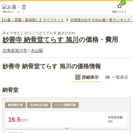
0
検討リスト
【お墓・霊園・墓地探し】ライフドット
北海道のおすすめお墓一覧ランキング
みょうぜんじ のうこつどうてらす あさひかわ
妙善寺 納骨堂てらす 旭川
の価格・費用
北海道
旭川市
/
永山
駅
妙善寺 納骨堂てらす 旭川の価格情報
詳細表示
一覧表示
納骨堂
1年プラン
維持費不要
生前申込可能
ペット埋葬可能
年間管理費
16.5
万円
0円