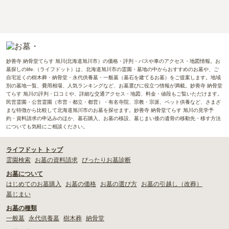
妙善寺 納骨堂てらす 旭川(北海道旭川市）の価格・評判・バスや車のアクセス・地図情報。お
墓探しのlife.（ライフドット）は、北海道旭川市の霊園・墓地の中からおすすめのお墓や、ご
自宅近くの樹木葬・納骨堂・永代供養墓・一般墓（墓石を建てるお墓）をご提案します。地域
別の墓地一覧、費用相場、人気ランキングなど、お墓選びに役立つ情報が満載。妙善寺 納骨堂
てらす 旭川の評判・口コミや、詳細な交通アクセス・地図、料金・値段もご覧いただけます。
民営霊園・公営霊園（市営・都立・都営）・有名寺院、宗教・宗派、ペット供養など、さまざ
まな特徴から比較して北海道旭川市のお墓を探せます。妙善寺 納骨堂てらす 旭川の見学予
約・資料請求の申込みのほか、墓石購入、お墓の移設、墓じまい後の遺骨の移動先・移す方法
についても気軽にご相談ください。
ライフドット トップ
霊園検索
お墓の資料請求
ぴったりお墓診断
お墓について
はじめてのお墓購入
お墓の価格
お墓の選び方
お墓の引越し（改葬）
墓じまい
お墓の種類
一般墓
永代供養墓
樹木葬
納骨堂