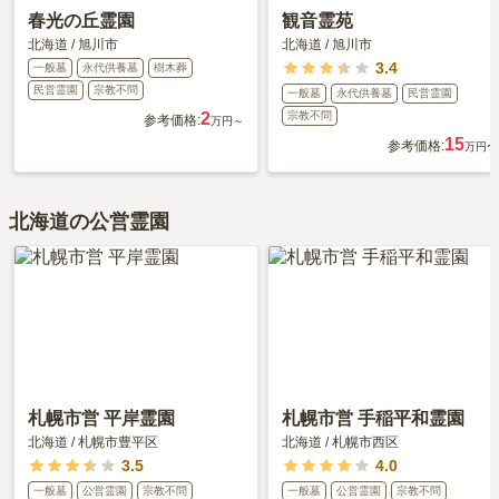
春光の丘霊園
観音霊苑
北海道
/
旭川市
北海道
/
旭川市
3.4
一般墓
永代供養墓
樹木葬
民営霊園
宗教不問
一般墓
永代供養墓
民営霊園
2
宗教不問
参考価格:
万円～
15
参考価格:
万円〜
北海道の公営霊園
札幌市営 平岸霊園
札幌市営 手稲平和霊園
北海道
/
札幌市豊平区
北海道
/
札幌市西区
3.5
4.0
一般墓
公営霊園
宗教不問
一般墓
公営霊園
宗教不問