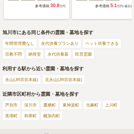
30.8
5.1
参考価格:
参考価格:
万円
万円
+墓石代
旭川市
にある同じ条件の霊園・墓地を探す
年間管理費なし
永代供養プランあり
ペット供養できる
宗教不問
納骨堂
永代供養墓
民営霊園
利用する駅から近い霊園・墓地を探す
永山(JR宗谷本線)
北永山(JR宗谷本線)
近隣市区町村から霊園・墓地を探す
芦別市
深川市
鷹栖町
東神楽町
当麻町
上川町
美瑛町
和寒町
幌加内町