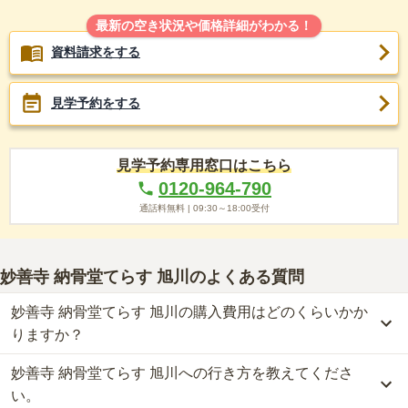
最新の空き状況や価格詳細がわかる！
資料請求をする
見学予約をする
見学予約専用窓口はこちら
0120-964-790
通話料無料 |
09:30～18:00
受付
妙善寺 納骨堂てらす 旭川
のよくある質問
妙善寺 納骨堂てらす 旭川の購入費用はどのくらいかか
りますか？
妙善寺 納骨堂てらす 旭川への行き方を教えてくださ
妙善寺 納骨堂てらす 旭川では、納骨堂が約16.5万円からお求めい
ただけます。
い。