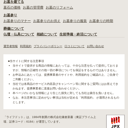
お墓を建てる
墓石の価格
お墓の管理費
お墓のリフォーム
お墓参り
お墓参りのマナー
お墓参りのお供え
お墓参りの服装
お墓参りの時期
葬儀について
仏壇・仏具について
相続について
生前準備・終活について
運営者情報
利用規約
プライバシーポリシー
口コミについて
お問い合わせ
■当サイトに関する注意事項
当サイトで提供する商品の情報にあたっては、十分な注意を払って提供しておりま
すが、情報の正確性その他一切の事項についてを保証をするものではありません。
お申込みにあたっては、提携事業者のサイトや、利用規約をご確認の上、ご自身で
ご判断ください。
当社では各商品のサービス内容及びキャンペーン等に関するご質問にはお答えでき
かねます。提携事業者に直接お問い合わせください。
本ページのいかなる情報により生じた損失に対しても当社は責任を負いません。
なお、本注意事項に定めがない事項は当社が定める「利用規約」 が適用されるもの
とします。
「ライフドット」は、1984年創業の株式会社鎌倉新書（東証プライム上
場、証券コード：6184）が運営しています。