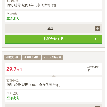
面積/特徴
個別 粉骨 期間1年（永代供養付き）
空き状況
空きあり
備考
価格にはQRカード1枚分が含まれます。追加の場合、2,200円/枚にて承
お問合せする
ります。

納骨の1年後に合葬されます。

別途、登録手数料22,000円がかかります。

ペットとご一緒に納骨が可能です。
20年プラン
維持費不要
生前申込可能
ペット埋葬可能
年間管理費
29.7
万円
0円
面積/特徴
個別 粉骨 期間20年（永代供養付き）
空き状況
空きあり