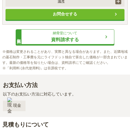
備考
価格にはQRカード1枚分が含まれます。追加の場合、2,200円/枚にて承
お問合せする
ります。

納骨の20年後に合葬されます。

別途、登録手数料22,000円がかかります。

ペットとご一緒に納骨が可能です。
納骨堂
について
無料
資料請求する
※価格は変更されることがあり、実際と異なる場合があります。また、近隣地域
の墓石制作・工事費を元にライフドット独自で算出した価格が一部含まれていま
す。最新の価格等を知りたい場合は、資料請求にてご確認ください。

※「利用料 (永代使用料)」は非課税です。
お支払い方法
以下のお支払い方法に対応しています。
現金
見積もりについて