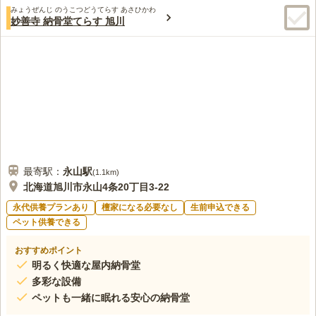
みょうぜんじ のうこつどうてらす あさひかわ
妙善寺 納骨堂てらす 旭川
最寄駅：
永山
駅
(
1.1km
)
北海道旭川市永山4条20丁目3-22
永代供養プランあり
檀家になる必要なし
生前申込できる
ペット供養できる
おすすめポイント
明るく快適な屋内納骨堂
多彩な設備
ペットも一緒に眠れる安心の納骨堂