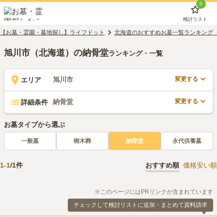
0
検討リスト
【お墓・霊園・墓地探し】ライフドット
北海道のおすすめお墓一覧ランキング
旭川市（北海道）の納骨堂
ランキング・一覧
変更する
旭川市
エリア
変更する
納骨堂
詳細条件
お墓タイプから選ぶ
一般墓
樹木葬
納骨堂
永代供養墓
1
-
1
/
1
件
おすすめ順
価格安い順
※このページにはPRリンクが含まれています
チェックして検討リストに追加・まとめて資料請求