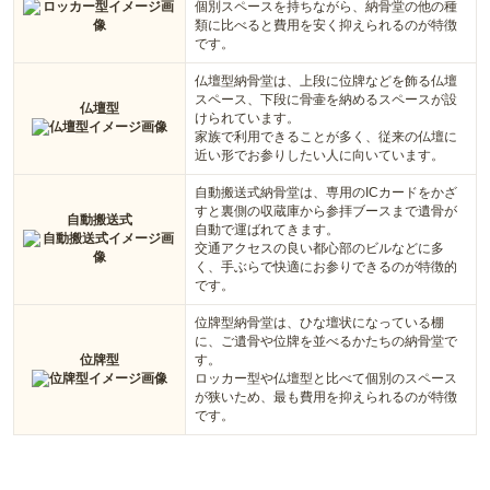
個別スペースを持ちながら、納骨堂の他の種
類に比べると費用を安く抑えられるのが特徴
です。
仏壇型納骨堂は、上段に位牌などを飾る仏壇
スペース、下段に骨壷を納めるスペースが設
仏壇型
けられています。
家族で利用できることが多く、従来の仏壇に
近い形でお参りしたい人に向いています。
自動搬送式納骨堂は、専用のICカードをかざ
すと裏側の収蔵庫から参拝ブースまで遺骨が
自動搬送式
自動で運ばれてきます。
交通アクセスの良い都心部のビルなどに多
く、手ぶらで快適にお参りできるのが特徴的
です。
位牌型納骨堂は、ひな壇状になっている棚
に、ご遺骨や位牌を並べるかたちの納骨堂で
位牌型
す。
ロッカー型や仏壇型と比べて個別のスペース
が狭いため、最も費用を抑えられるのが特徴
です。