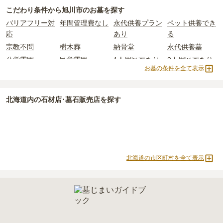
で、
17万円
からお求めいただけます。
こだわり条件から
旭川市
のお墓を探す
一般的に最も費用を抑えられるのは、他の方のご遺骨と一緒に埋葬
なお、お墓によっては以下の費用が別途かかる場合があります。
バリアフリー対
年間管理費なし
永代供養プラン
ペット供養でき
する
「合祀墓（ごうしぼ）」
と呼ばれるタイプです。個別のお墓に
・
開眼法要の費用
：お墓を新しく建てた際に行う儀式のための費
応
あり
る
比べて省スペースで管理の手間がかからないため、費用が安く設定
用。僧侶に渡すお布施がかかります。
宗教不問
樹木葬
納骨堂
永代供養墓
されています。
・
納骨式の費用
：お墓に遺骨を納める儀式のための費用。僧侶に渡
公営霊園
民営霊園
1人用区画あり
2人用区画あり
価格の目安は、1名あたり5万円〜30万円程度です。
すお布施、会食などの費用がかかります。
お墓の条件を全て表示
3人用区画あり
・
年間管理費
：お墓の管理費。契約後、毎年発生するケースがあり
旭川市
で安価なお墓を探したい場合は、
価格の安い順
で並び替えて
ます。
お墓を探すのがおすすめです。
北海道
内の石材店･墓石販売店を探す
正確な費用は、区画や石材の選び方によって大きく変わるため、見
積もりを取るまで確定しません。
現地見学では、担当者に「提示金額以外にかかる費用はないか」を
必ず確認することをおすすめします。
現地への見学が難しい場合は、資料請求でも各霊園の詳しい料金案
北海道の市区町村を全て表示
内を取り寄せることができます。