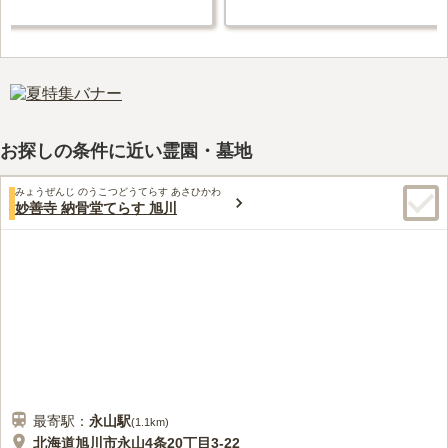
お探しの条件に近い霊園・墓地
みょうぜんじ のうこつどうてらす あさひかわ
妙善寺 納骨堂てらす 旭川
最寄駅：
永山
駅
(
1.1km
)
北海道旭川市永山4条20丁目3-22