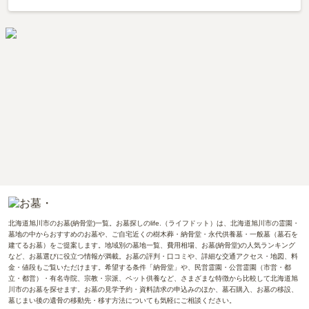
北海道旭川市のお墓(納骨堂)一覧。お墓探しのlife.（ライフドット）は、北海道旭川市の霊園・
墓地の中からおすすめのお墓や、ご自宅近くの樹木葬・納骨堂・永代供養墓・一般墓（墓石を
建てるお墓）をご提案します。地域別の墓地一覧、費用相場、お墓(納骨堂)の人気ランキング
など、お墓選びに役立つ情報が満載。お墓の評判・口コミや、詳細な交通アクセス・地図、料
金・値段もご覧いただけます。希望する条件「納骨堂」や、民営霊園・公営霊園（市営・都
立・都営）・有名寺院、宗教・宗派、ペット供養など、さまざまな特徴から比較して北海道旭
川市のお墓を探せます。お墓の見学予約・資料請求の申込みのほか、墓石購入、お墓の移設、
墓じまい後の遺骨の移動先・移す方法についても気軽にご相談ください。