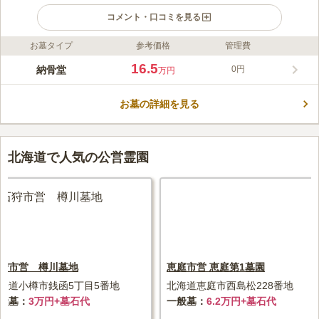
コメント・口コミを見る
お墓タイプ
参考価格
管理費
ライフドット編集部のコメント
JR永山駅から徒歩約13分の閑静な住宅街に、屋内型の「納骨堂
16.5
納骨堂
0円
万円
てらす 妙善寺（旭川）」がオープンしました。全天候型で快適
な空間にカフェスペースや最新のデジタル祭壇を備え、故人一人
お墓の詳細を見る
ひとりの物語を大切にするブック型スタンドが特徴です。ペット
コメントの続きを読む
と一緒に眠れるプランも用意され、永代供養付きで安心して利用
できます。従来のお墓や納骨堂のイメージを覆す、明るくくつろ
口コミ評価
げる新しい納骨堂です。
この霊園はまだ誰からも評価されていません。
北海道で人気の公営霊園
狩市営 樽川墓地
恵庭市営 恵庭第1墓園
海道小樽市銭函5丁目5番地
北海道恵庭市西島松228番地
般墓
3万円+墓石代
一般墓
6.2万円+墓石代