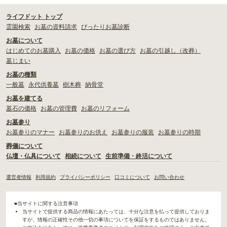
ライフドット トップ
霊園検索
お墓の資料請求
ぴったりお墓診断
お墓について
はじめてのお墓購入
お墓の価格
お墓の選び方
お墓の引越し（改葬）
墓じまい
お墓の種類
一般墓
永代供養墓
樹木葬
納骨堂
お墓を建てる
墓石の価格
お墓の管理費
お墓のリフォーム
お墓参り
お墓参りのマナー
お墓参りのお供え
お墓参りの服装
お墓参りの時期
葬儀について
仏壇・仏具について
相続について
生前準備・終活について
運営者情報
利用規約
プライバシーポリシー
口コミについて
お問い合わせ
■当サイトに関する注意事項
当サイトで提供する商品の情報にあたっては、十分な注意を払って提供しておりま
すが、情報の正確性その他一切の事項についてを保証をするものではありません。