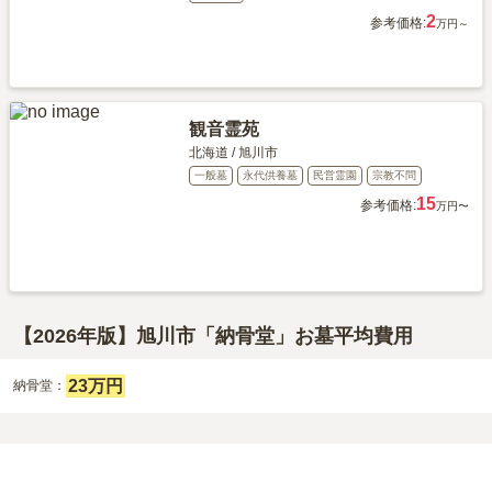
2
参考価格:
万円～
観音霊苑
北海道
/
旭川市
一般墓
永代供養墓
民営霊園
宗教不問
15
参考価格:
万円〜
【2026年版】旭川市「納骨堂」お墓平均費用
23万円
納骨堂：