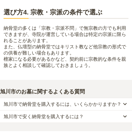
選び方4. 宗教・宗派の条件で選ぶ
納骨堂の多くは「宗教・宗派不問」で無宗教の方でも利用
できますが、寺院が運営している場合は特定の宗派に限ら
れることがあります。
また、仏壇型の納骨堂ではキリスト教など他宗教の形式で
の供養が難しい場合もあります。
檀家になる必要があるかなど、契約前に宗教的な条件を親
族とよく相談して確認しておきましょう。
旭川市のお墓に関するよくある質問
旭川市で納骨堂を購入するには、いくらかかりますか？
旭川市で安く納骨堂を購入するには？
旭川市
での購入費用の目安は、
納骨堂が約23万円
です。
樹木葬・納骨堂・永代供養墓は、基本的に墓石代がかからず、永代
旭川市
で一番安価な
納骨堂
は、
妙善寺 納骨堂てらす 旭川
の
納骨堂
使用料のみかかります。