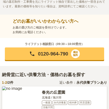
域の墓石制作・工事費を元にライフドット独自で算出した価格が一部含まれて
います。最新の価格等を知りたい場合は、資料請求にてご確認ください。
どのお墓がいいかわからない方へ
お墓の選び方のご相談を受付けています。
お気軽にお電話ください。
ライフドット相談窓口（
09:30～18:00
受付）
通話
0120-964-790
無料
納骨堂に近い供養方法・価格のお墓を探す
1-
2
/
2
件
近い条件：
永代供養プランあり
春光の丘霊園
北海道
/
旭川市
一般墓
永代供養墓
樹木葬
民営霊園
宗教不問