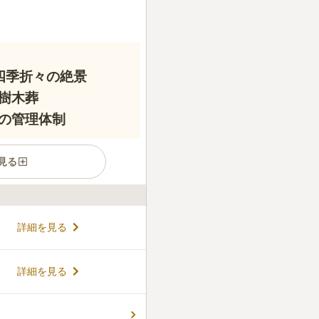
四季折々の絶景
樹木葬
の管理体制
見る
山の絶景や桜を楽しめる「ふれ
詳細を見る
リーで管理の行き届いた安心
教宗派不問かつ年間管理費不
養が受けられます。広大な駐
コメントの続きを読む
詳細を見る
お墓じまいの相談も可能で
方と合祀されることなく、ご
新しい供養のカタチを提供し
ん。