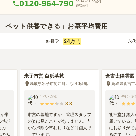
0120-964-790
09:30～18:00
受付
通話無料
取県「ペット供養できる」お墓平均費用
24万円
納骨堂：
永
米子市営 白浜墓苑
倉吉太陽霊園
鳥取県米子市淀江町西原913番地
40代
・
女性
40代
・
女
3.3
フが常
市営の墓地ですが、管理スタッフ
礼拝堂は無人
心感が
の姿は見たことがありません。昔
届いている。
るの
から掃除や草むしりなどは個人で
にお参りがで
地のみ
しています。
るので、いい