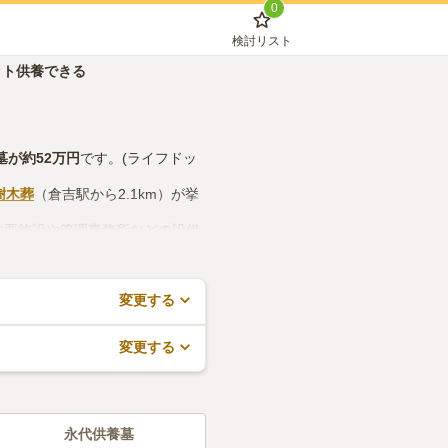
0
検討リスト
ット供養できる
墓
が約
52万円
です。(ライフドッ
樹木葬
（倉吉駅から2.1km）が挙
法要施設や管理事務所などの設備
約が無料でできますので、活用し
変更する
変更する
永代供養墓