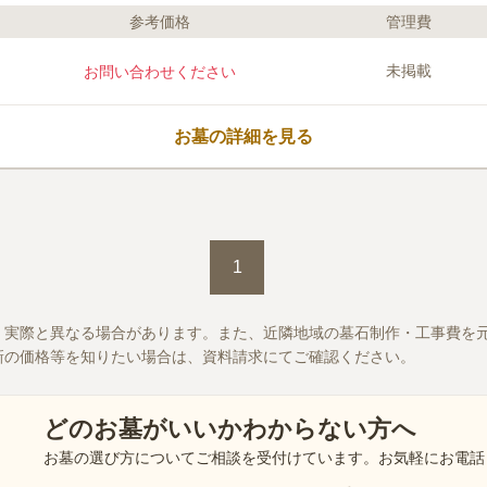
参考価格
管理費
ライフドット編集部のコメント
花見潟墓地は海岸に近く、潮風を
未掲載
お問い合わせください
たりも良く爽やかな気持ちでお参
す。 石像美術史上貴重な塔があ
併せた「赤碕塔」と呼ばれる珍し
お墓の詳細を見る
水汲み場や手桶が用意されている
替えに使えて便利です。
口コミ評価
3.6
みんなの評価
口コミ
2
益から墓まで歩くと20分くらい
70代
女性
あり花や供え物は準備できます。お墓周り
1
し離れたところにあります。花見潟は歴史
す。
、実際と異なる場合があります。また、近隣地域の墓石制作・工事費を
新の価格等を知りたい場合は、資料請求にてご確認ください。
どのお墓がいいかわからない方へ
お墓の選び方についてご相談を受付けています。お気軽にお電話