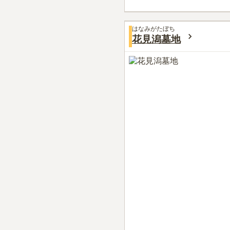
はなみがたぼち
花見潟墓地