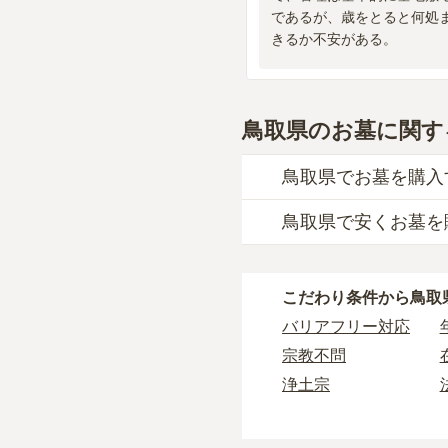
であるが、歳をとると何処
きるか不安がある。
鳥取県のお墓に関す
鳥取県でお墓を購入
鳥取県で安くお墓を
鳥取県
での購入費用の
約46万円
です。
鳥取県
で一番安価な
お
一般墓を建てる場合は
こだわり条件から
鳥取
一般的に最も費用を抑
鳥取県
の一般墓の永代
タイプです。個別のお
バリアフリー対応
や墓石の大きさ・素材
す。
宗教不問
樹木葬・納骨堂・永代
価格の目安は、1名あた
浄土宗
なお、お墓によっては
公営霊園
鳥取県
で安価なお墓を
・
開眼法要の費用
：お
3人用区画あり