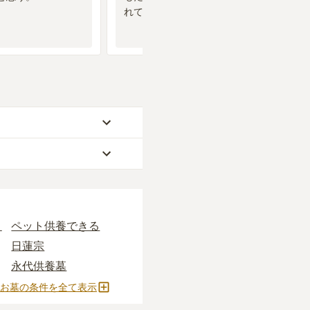
れていると思われる
40万円、永代供養墓が
お求めいただけます。
なります。
うしぼ）」
と呼ばれる
す。いずれも区画の広さ
安く設定されていま
り
ペット供養できる
日蓮宗
ます。
永代供養墓
2人用区画あり
お墓の条件を全て表示
すすめです。
施がかかります。