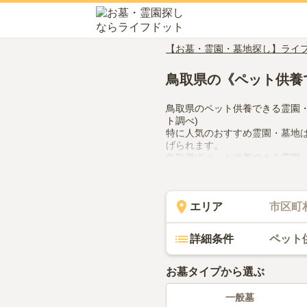
【お墓・霊園・墓地探し】ライ
鳥取県の《ペット供養
鳥取県のペット供養できる霊園
ト調べ)
特に人気のおすすめ霊園・墓地
げられます。
鳥取県でペット供養できる霊園
や管理体制、近隣での供花やお
てみてください。
エリア
市区町
詳細条件
ペット
お墓タイプから選ぶ
一般墓