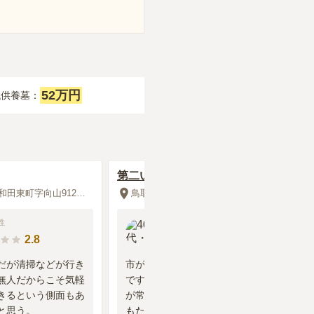
52万円
代供養墓：
第二いなば墓苑
鳥取県倉吉市和田東町字向山912番地
鳥取県鳥取市古郡家
性
40代
・
男性
2.8
3.8
だが清掃などが行き
市が運営のため、管理はそれなり
無人だからこそ気軽
ですが特に不便はない。スタッフ
きるという側面もあ
が常駐していない割には綺麗にた
と思う。
もたれているので定期的に整備さ