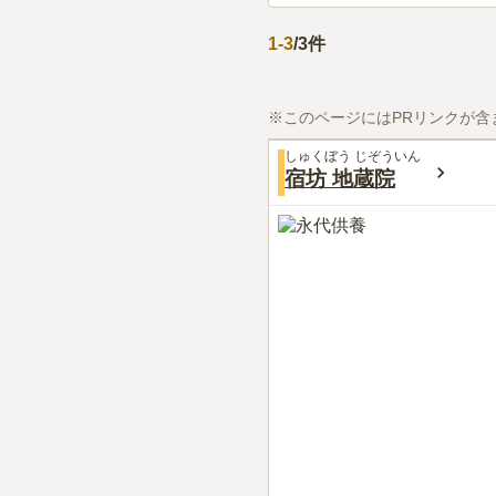
1
-
3
/
3
件
※このページにはPRリンクが含
しゅくぼう じぞういん
宿坊 地蔵院