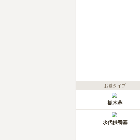
お墓タイプ
樹木葬
永代供養墓