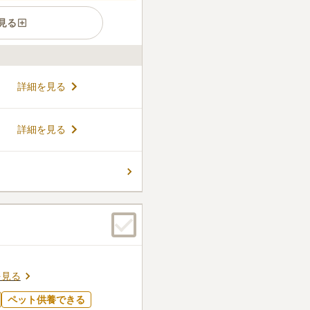
見る
院は、ツツジの名所である亀
詳細を見る
です。宗教宗派を問わずご利
浄費用込みの安心価格。ペッ
の星空が広がる宿坊体験な
コメントの続きを読む
詳細を見る
時間をお過ごしいただけま
みの方は、どうぞお気軽にご
ん。
を見る
ペット供養できる