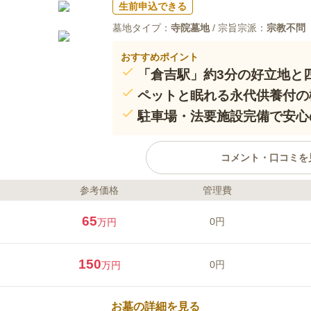
生前申込できる
墓地タイプ：
寺院墓地
/ 宗旨宗派：
宗教不問
おすすめポイント
「倉吉駅」約3分の好立地と
ペットと眠れる永代供養付の
駐車場・法要施設完備で安心
コメント・口コミを
参考価格
管理費
ライフドット編集部のコメント
JR「倉吉駅」から車で約3分、大
65
0円
万円
あいの里墓苑」は、完全バリアフ
の環境です。人気の樹木葬は、宗
要で、大切なペットと共に永代供
150
0円
万円
車場や法要施設も完備しており、
す。緑豊かな静かな空間で、他の
口コミ評価
家族やお一人様で穏やかに眠れる
この霊園はまだ誰からも評価されていませ
お墓の詳細を見る