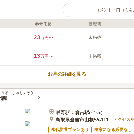
コメント・口コミを
参考価格
管理費
ライフドット編集部のコメント
天平勝宝八年開基の歴史を誇る当
23
未掲載
万円〜
井公園に隣接する自然豊かな霊園
用いただける永代供養は、粉骨洗
トと一緒のご供養や、夜には満点
13
未掲載
万円〜
ど、非日常の静寂の中で心安らぐ
す。お墓の継承や供養の形にお悩
口コミ評価
相談ください。
この霊園はまだ誰からも評価されていませ
お墓の詳細を見る
ようぼ・じゅもくそう
木葬
最寄駅：
倉吉
駅
(
2.1km
)
アクセス
鳥取県倉吉市山根55-111
永代供養プランあり
檀家になる必要なし