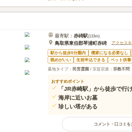
ます。
最寄駅：
赤碕
駅
(
133m
)
アクセスを
鳥取県東伯郡琴浦町赤碕
駅から徒歩5分圏内
檀家になる必要なし
眺めがいい
生前申込できる
ペット供養
墓地タイプ：
民営霊園
/ 宗旨宗派：
宗教不問
おすすめポイント
「JR赤崎駅」から徒歩で行
海岸に近いお墓
珍しい塔がある
コメント・口コミを