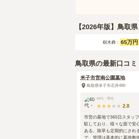
【2026年版】鳥
65万円
樹木葬：
鳥取県の最新口コミ
米子市営南公園墓地
鳥取県米子市石井490
40代
・
男性
2.8
市営の墓地で365日スタッ
駐しており、様々な面で安
ある。除草も定期的にされ
で、管理は基本的に墓地敷