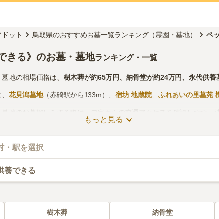
フドット
鳥取県のおすすめお墓一覧ランキング（霊園・墓地）
ペ
できる》のお墓・墓地
ランキング・一覧
・墓地の相場価格は、
樹木葬
が約
65万円
、
納骨堂
が約
24万円
、
永代供養
は、
花見潟墓地
（赤碕駅から133m）、
宿坊 地蔵院
、
ふれあいの里墓苑 
・墓地のお墓探しをする際は、自宅からの交通アクセスを確認しつつ、
もっと見る
線香の入手方法などを考慮して選ぶとよいでしょう。資料請求や見学予
村・駅を選択
供養できる
樹木葬
納骨堂