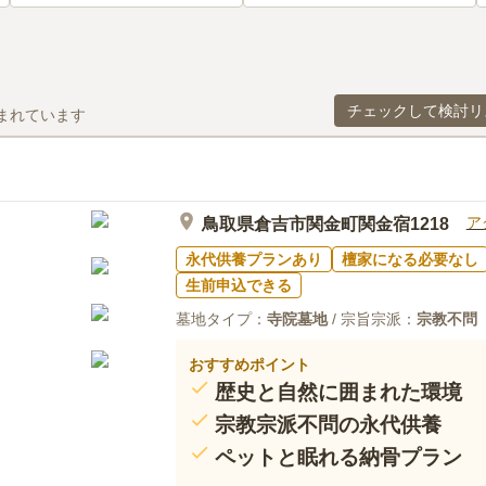
チェックして検討リ
まれています
ア
鳥取県倉吉市関金町関金宿1218
永代供養プランあり
檀家になる必要なし
生前申込できる
墓地タイプ：
寺院墓地
/ 宗旨宗派：
宗教不問
おすすめポイント
歴史と自然に囲まれた環境
宗教宗派不問の永代供養
ペットと眠れる納骨プラン