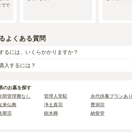
までで
るよくある質問
するには、いくらかかりますか？
購入するには？
目安は、
一般墓が約199万円、樹木葬が約65万円、納骨堂が約
墓
は、
米子市営 西ノ原墓苑
の
一般墓
で、
2万円
(墓石代別)
から
、「永代使用料（土地代）」と「墓石代」の2つが主な費用と
県
のお墓を探す
えられるのは、他の方のご遺骨と一緒に埋葬する
「合祀墓（ご
使用料の平均は
34万円
で、墓石代は
鳥取県の平均
164.8万円
で
墓に比べて省スペースで管理の手間がかからないため、費用が
年間管理費なし
管理人常駐
永代供養プランあ
によって変わります。
在来仏教
浄土真宗
曹洞宗
供養墓は、基本的に墓石代がかからず、永代使用料のみかかり
り5万円〜30万円程度です。
法華宗
樹木葬
納骨堂
以下の費用が別途かかる場合があります。
民営霊園
寺院墓地
1人用区画あり
探したい場合は、
価格の安い順
で並び替えてお墓を探すのがお
墓を新しく建てた際に行う儀式のための費用。僧侶に渡すお布