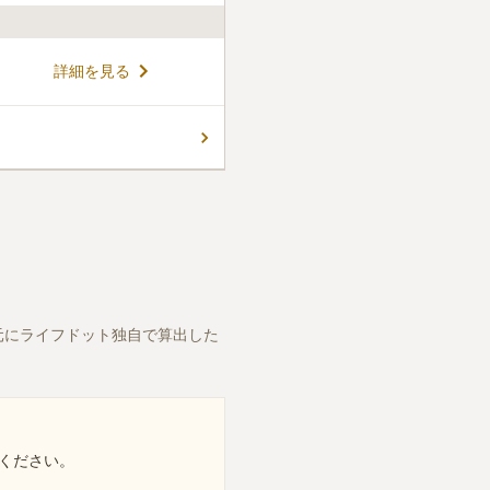
肌に感じることができ、陽当
詳細を見る
りすることができるお墓で
り、宝塔様式と宝篋印塔様式を
い塔を見ることができます。
コメントの続きを読む
ので、お墓の掃除やお花の水
件
かかります。途中にスーパーが
には食事処はありません。少
のある広範囲にわたる墓地で
口コミの続きを読む
元にライフドット独自で算出した
ください。