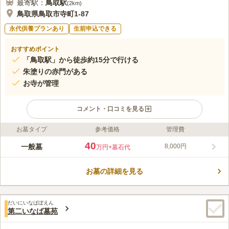
最寄駅：
鳥取
駅
(
2km
)
鳥取県鳥取市寺町1-87
永代供養プランあり
生前申込できる
おすすめポイント
「鳥取駅」から徒歩約15分で行ける
朱塗りの赤門がある
お寺が管理
コメント・口コミを見る
お墓タイプ
参考価格
管理費
ライフドット編集部のコメント
妙要寺墓地は「赤門さん」という愛称で地域の方々から親しまれ
40
一般墓
8,000円
万円
+墓石代
ている由緒あるお寺の墓地です。 お寺が管理・運営しているこ
ともあり、墓地内は常に清潔に保たれています。 大切な人を安
お墓の詳細を見る
心して任せることができるのも魅力のひとつです。 近くには飲
コメントの続きを読む
食店や美容用品店があり、お参りの帰りに買い物に立ち寄るのも
いいでしょう。
口コミ評価
だいにいなばぼえん
この霊園はまだ誰からも評価されていません。
第二いなば墓苑