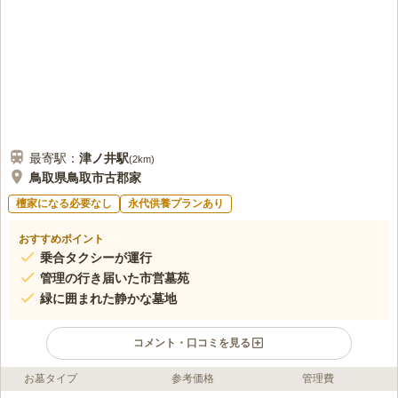
最寄駅：
津ノ井
駅
(
2km
)
鳥取県鳥取市古郡家
檀家になる必要なし
永代供養プランあり
おすすめポイント
乗合タクシーが運行
管理の行き届いた市営墓苑
緑に囲まれた静かな墓地
コメント・口コミを見る
お墓タイプ
参考価格
管理費
ライフドット編集部のコメント