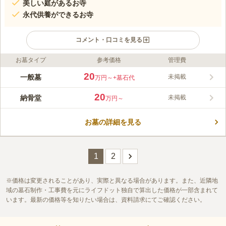
美しい庭があるお寺
永代供養ができるお寺
コメント・口コミを見る
お墓タイプ
参考価格
管理費
ライフドット編集部のコメント
緑豊かで、美しく整えられた庭園が訪れる人の心を和ませ、故人
20
一般墓
未掲載
万円～
+墓石代
も安らかに眠れるお寺です。 お寺が管理しているので、墓地内
は常に清潔で安全面もしっかりしているので安心してお参りする
20
納骨堂
未掲載
万円～
ことができます。 永代供養も受け付けており、後継者にお悩み
コメントの続きを読む
の方でも気軽に申し込むことができるのも魅力的です。 様々な
行事を定期的に行っており、地域の人々を楽しませてくれるお寺
お墓の詳細を見る
口コミ評価
です。
この霊園はまだ誰からも評価されていません。
1
2
価格は変更されることがあり、実際と異なる場合があります。また、近隣地
域の墓石制作・工事費を元にライフドット独自で算出した価格が一部含まれて
います。最新の価格等を知りたい場合は、資料請求にてご確認ください。