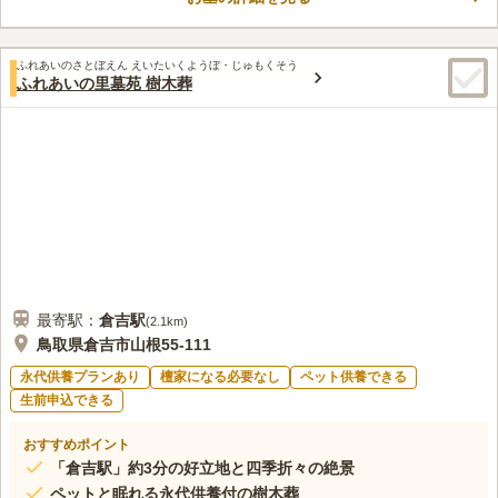
口コミ評価
この霊園はまだ誰からも評価されていません。
ふれあいのさとぼえん えいたいくようぼ・じゅもくそう
ふれあいの里墓苑 樹木葬
最寄駅：
倉吉
駅
(
2.1km
)
鳥取県倉吉市山根55-111
永代供養プランあり
檀家になる必要なし
ペット供養できる
生前申込できる
おすすめポイント
「倉吉駅」約3分の好立地と四季折々の絶景
ペットと眠れる永代供養付の樹木葬