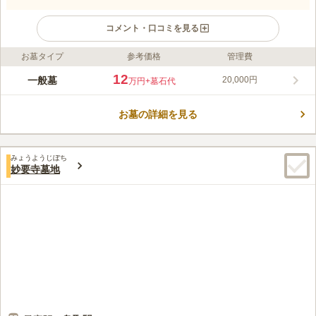
コメント・口コミを見る
お墓タイプ
参考価格
管理費
ライフドット編集部のコメント
周りに建物もなく開放的で陽当たりも良く、暖かい陽射しを体い
12
一般墓
20,000円
万円
+墓石代
っぱいに浴びながらお参りすることができます。 建墓は生前申
し込みもできるので、終活を始められた方におすすめの墓地で
お墓の詳細を見る
す。 段差も少なく、地面はアスファルトなので、雨の日でも足
コメントの続きを読む
元を気にすることなくお参りすることができます。 墓地のすぐ
近くに駐車場があるため、あまり歩くことなくお墓にたどり着け
口コミ評価
るのも嬉しい配慮です。
みょうようじぼち
この霊園はまだ誰からも評価されていません。
妙要寺墓地