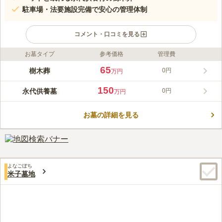
駐車場・法要施設完備で安心の管理体制
コメント・口コミを見る
お墓タイプ
参考価格
管理費
ライフドット編集部のコメント
JR「倉吉駅」から車で約3分、大山の絶景や桜を楽しめる「ふれ
65
樹木葬
0円
万円
あいの里墓苑」は、完全バリアフリーで管理の行き届いた安心の
環境です。人気の樹木葬は、宗教宗派不問かつ年間管理費不要
150
永代供養墓
0円
万円
で、大切なペットと共に永代供養が受けられます。広大な駐車場
コメントの続きを読む
や法要施設も完備しており、お墓じまいの相談も可能です。緑豊
かな静かな空間で、他の方と合祀されることなく、ご家族やお一
お墓の詳細を見る
口コミ評価
人様で穏やかに眠れる新しい供養のカタチを提供します。
この霊園はまだ誰からも評価されていません。
よなごぼち
米子墓地