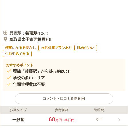
最寄駅：
後藤
駅
(
2.2km
)
鳥取県米子市西福原9-8
檀家になる必要なし
永代供養プランあり
眺めがいい
生前申込できる
おすすめポイント
境線「後藤駅」から徒歩約20分
学校の多いエリア
年間管理費は不要
コメント・口コミを見る
お墓タイプ
参考価格
管理費
ライフドット編集部のコメント
米子市西福原の閑静な住宅街の中にある墓地です。 学校が集中
68
一般墓
0円
万円
+墓石代
しており、一通りの多いエリアなのでひとりでのお墓参りも安心