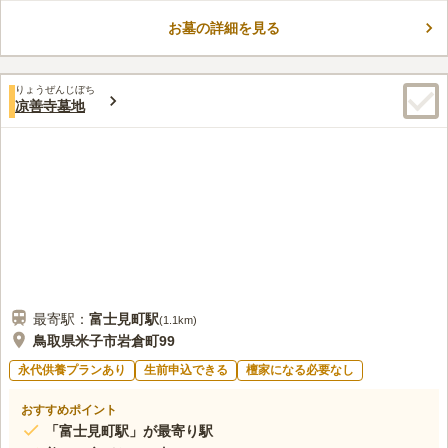
されているので車でのアクセスも便利です。 最寄駅から墓地ま
お墓の詳細を見る
での間に、ホームセンター「コメリハード＆グリーン 北条店」
コメントの続きを読む
や、スーパーマーケット「エーコープ 下北条店」があるので、
お墓参りの買い出しにも困りません。
口コミ評価
りょうぜんじぼち
この霊園はまだ誰からも評価されていません。
凉善寺墓地
最寄駅：
富士見町
駅
(
1.1km
)
鳥取県米子市岩倉町99
永代供養プランあり
生前申込できる
檀家になる必要なし
おすすめポイント
「富士見町駅」が最寄り駅