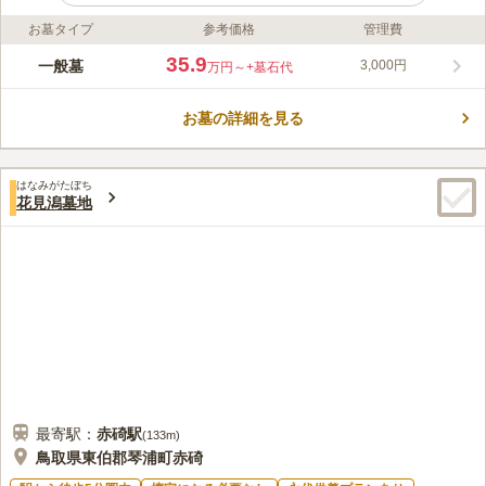
お墓タイプ
参考価格
管理費
ライフドット編集部のコメント
温泉が有名なエリアにある自然豊かな緑に囲まれた静かな町営墓
35.9
一般墓
3,000円
万円～
+墓石代
地です。 町営なので宗教は問われません。 墓地内には駐車場が
完備されているので車でのアクセスがおすすめです。 墓地周辺
お墓の詳細を見る
は温泉旅館が立ち並び、多くの観光客が訪れます。複数の飲食店
コメントの続きを読む
もあるので食事には困りません。 遠方から訪れる場合は、温泉
旅行を兼ねてお墓参りに行くのもよさそうです。
口コミ評価
はなみがたぼち
この霊園はまだ誰からも評価されていません。
花見潟墓地
最寄駅：
赤碕
駅
(
133m
)
鳥取県東伯郡琴浦町赤碕