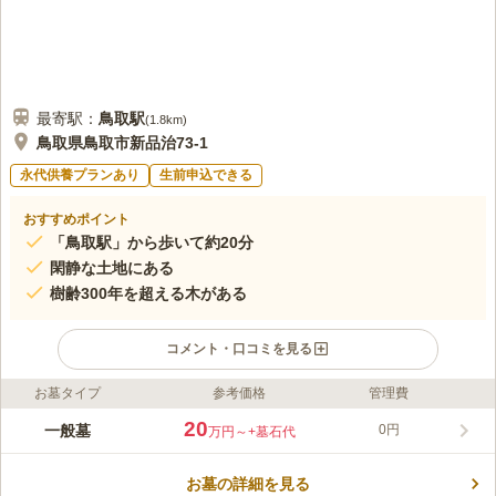
最寄駅：
鳥取
駅
(
1.8km
)
鳥取県鳥取市新品治73-1
永代供養プランあり
生前申込できる
おすすめポイント
「鳥取駅」から歩いて約20分
閑静な土地にある
樹齢300年を超える木がある
コメント・口コミを見る
お墓タイプ
参考価格
管理費
ライフドット編集部のコメント
多くの寺院が集まる閑静な場所にあり、落ち着いた雰囲気が漂う
20
一般墓
0円
万円～
+墓石代
お墓です。 天正7年(1579年)に建てられており、樹齢約200年と
300年が経過している立派なクスノキが存在しています。 永代供
お墓の詳細を見る
養も受け付けており、おひとり様の方や後継者にお困りの方など
コメントの続きを読む