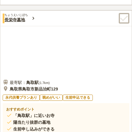
気軽に申し込むことができるのも魅力的なポイントです。駐車ス
ペースも完備しているので車の方も安心です。
口コミ評価
ちょうえいじぼち
この霊園はまだ誰からも評価されていません。
長栄寺墓地
最寄駅：
鳥取
駅
(
1.7km
)
鳥取県鳥取市新品治町129
永代供養プランあり
眺めがいい
生前申込できる
おすすめポイント
「鳥取駅」に近いお寺
陽当たり抜群の墓地
生前申し込みができる