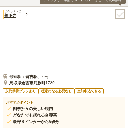
チェックして検討リストに追加・まとめて資料請求
ぜんしょうじ
善正寺
最寄駅：
倉吉
駅
(
6.7km
)
鳥取県倉吉市河原町1720
永代供養プランあり
檀家になる必要なし
生前申込できる
おすすめポイント
四季折々の美しい境内
どなたでも眠れる合葬墓
最寄りインターから約5分