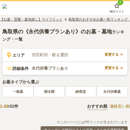
0
検討リスト
【お墓・霊園・墓地探し】ライフドット
鳥取県のおすすめお墓一覧ランキング
鳥取県の《永代供養プランあり》のお墓・墓地
ランキ
ング・一覧
変更する
市区町村・駅を選択
エリア
変更する
永代供養プランあり
詳細条件
お墓タイプから選ぶ
一般墓
樹木葬
納骨堂
永代供養墓
1
-
20
/
32
件
おすすめ順
価格安い順
※このページにはPRリンクが含まれています