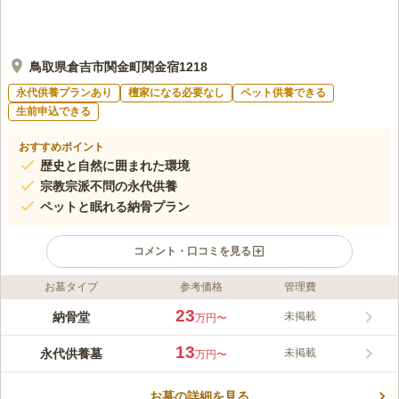
鳥取県倉吉市関金町関金宿1218
永代供養プランあり
檀家になる必要なし
ペット供養できる
生前申込できる
おすすめポイント
歴史と自然に囲まれた環境
宗教宗派不問の永代供養
ペットと眠れる納骨プラン
コメント・口コミを見る
お墓タイプ
参考価格
管理費
ライフドット編集部のコメント
天平勝宝八年開基の歴史を誇る当院は、ツツジの名所である亀井
23
納骨堂
未掲載
万円〜
公園に隣接する自然豊かな霊園です。宗教宗派を問わずご利用い
ただける永代供養は、粉骨洗浄費用込みの安心価格。ペットと一
13
永代供養墓
未掲載
万円〜
緒のご供養や、夜には満点の星空が広がる宿坊体験など、非日常
コメントの続きを読む
の静寂の中で心安らぐ時間をお過ごしいただけます。お墓の継承
や供養の形にお悩みの方は、どうぞお気軽にご相談ください。
お墓の詳細を見る