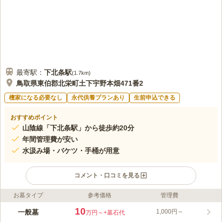
口コミの続きを読む
最寄駅：
下北条
駅
(
1.7km
)
鳥取県東伯郡北栄町土下宇野本畑471番2
檀家になる必要なし
永代供養プランあり
生前申込できる
おすすめポイント
山陰線「下北条駅」から徒歩約20分
年間管理費が安い
水汲み場・バケツ・手桶が用意
コメント・口コミを見る
お墓タイプ
参考価格
管理費
ライフドット編集部のコメント
北栄町の山と田畑、閑静な住宅地に囲まれた場所にあります。
10
一般墓
1,000円～
万円～
+墓石代
最寄駅から徒歩圏内ですが、道路から見えやすく、駐車場も完備