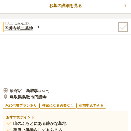
です。 宗教の指定は無く、誰でも利用できます。 墓地周辺は温
お墓の詳細を見る
泉が人気のエリアなので「日帰り温泉オーシャン」「おーゆ・ラ
コメントの続きを読む
ンド」などの施設があります。 お墓参りの帰りに温泉を楽しん
でみてはいかがでしょうか。
口コミ評価
えんごじだいにぼち
この霊園はまだ誰からも評価されていません。
円護寺第二墓地
最寄駅：
鳥取
駅
(
4.5km
)
鳥取県鳥取市円護寺
永代供養プランあり
檀家になる必要なし
生前申込できる
おすすめポイント
山のふもとにある静かな墓地
手厚い供養をしてもらえる