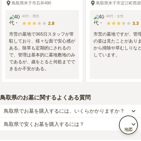
鳥取県米子市石井490
鳥取県米子市淀江町西原9
40代
・
男性
40代
・
女性
2.8
3.3
市営の墓地で365日スタッフが常
市営の墓地ですが、管
駐しており、様々な面で安心感が
の姿は見たことがあり
ある。除草も定期的にされるの
から掃除や草むしりな
で、管理は基本的に墓地敷地のみ
しています。
であるが、歳をとると何処までで
きるか不安がある。
鳥取県のお墓に関するよくある質問
鳥取県でお墓を購入するには、いくらかかりますか？
鳥取県で安くお墓を購入するには？
鳥取県
での購入費用の目安は、
一般墓が約199万円、樹木葬が約65
地図
万円、納骨堂が約40万円、永代供養墓が約46万円
です。
鳥取県
で一番安価な
お墓
は、
米子市営 西ノ原墓苑
の
一般墓
で、
2万
一般墓を建てる場合は、「永代使用料（土地代）」と「墓石代」の