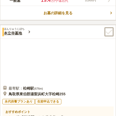
19.4
一般墓
3,000円
万円
+墓石代
れ、美しい花火を見ることができる好立地のお寺です。 門構え
も立派で、指定文化財に指定されている歴史ある厳格なお寺で
お墓の詳細を見る
す。 水汲み場も設置されており、献花の水替えやお墓の掃除に
コメントの続きを読む
利用ができるので便利です。 法要なども受け付けているので、
法事の場所に困ることもありません。
口コミ評価
ほんりゅうじぼち
この霊園はまだ誰からも評価されていません。
本立寺墓地
最寄駅：
松崎
駅
(
676m
)
鳥取県東伯郡湯梨浜町大字松崎255
永代供養プランあり
生前申込できる
おすすめポイント