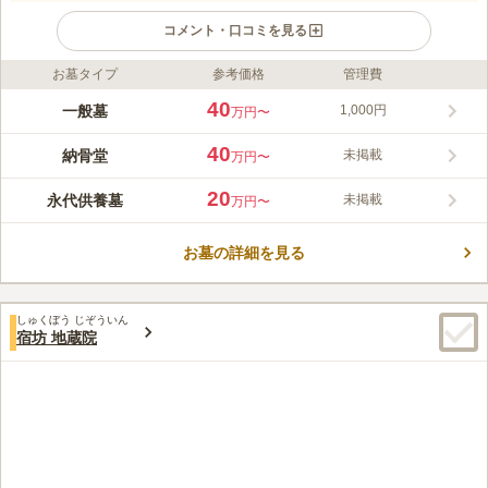
コメント・口コミを見る
お墓タイプ
参考価格
管理費
口コミ評価
この霊園はまだ誰からも評価されていません。
40
一般墓
1,000円
万円〜
40
納骨堂
未掲載
万円〜
20
永代供養墓
未掲載
万円〜
お墓の詳細を見る
しゅくぼう じぞういん
宿坊 地蔵院