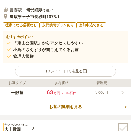
最寄駅：
博労町
駅
(
2.6km
)
鳥取県米子市長砂町1076-1
檀家になる必要なし
永代供養プランあり
生前申込できる
おすすめポイント
「東山公園駅」からアクセスしやすい
小鳥のさえずりが聞こえてくるお墓
管理人常駐
コメント・口コミを見る
お墓タイプ
参考価格
管理費
ライフドット編集部のコメント
青々とした緑が美しく、小鳥のさえずりが聞こえてくるほど静か
63
一般墓
5,000円
万円～
+墓石代
で、のどかな時間が流れているお墓です。 管理人が常駐してい
るため、警備体制がしっかりしており、安心安全にお参りするこ
お墓の詳細を見る
とができます。 園内はバリアフリーに対応しており、どなたで
コメントの続きを読む
もお参りしやすい環境に整えられています。 屋根付き休憩所も
設けられており、夏の日でも暑さを凌ぎながら故人に手を合わせ
口コミ評価
に行くことができます。
だいせんれいえん
この霊園はまだ誰からも評価されていません。
大山霊園