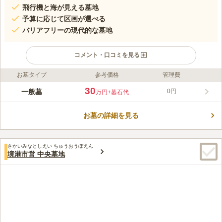
飛行機と海が見える墓地
予算に応じて区画が選べる
バリアフリーの現代的な墓地
コメント・口コミを見る
お墓タイプ
参考価格
管理費
ライフドット編集部のコメント
平成26年にオープンした境港市の新しい公営霊園です。 宗教不
30
一般墓
0円
万円
+墓石代
問で利用できます。 墓地は白を基調としており、統一感があっ
て綺麗です。 日本海と空港が近い好立地に位置しています。 ま
お墓の詳細を見る
た、墓地には公園が併設されており、広い芝生や遊具で子どもが
コメントの続きを読む
自由に遊べます。 休憩所や駐車スペースも完備されており、墓
地内で快適に過ごせます。
口コミ評価
さかいみなとしえい ちゅうおうぼえん
この霊園はまだ誰からも評価されていません。
境港市営 中央墓地