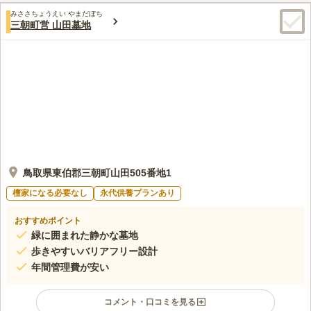
口コミ評価
本海を望むことも可能です。
みささちょうえい やまだぼち
この霊園はまだ誰からも評価されていません。
三朝町営 山田墓地
鳥取県東伯郡三朝町山田505番地1
檀家になる必要なし
永代供養プランあり
おすすめポイント
緑に囲まれた静かな墓地
歩きやすいバリアフリー設計
年間管理費が安い
コメント・口コミを見る