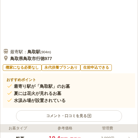
最寄駅：
鳥取
駅
(
904m
)
鳥取県鳥取市行徳977
檀家になる必要なし
永代供養プランあり
生前申込できる
おすすめポイント
最寄り駅が「鳥取駅」のお墓
夏には花火が見れるお墓
水汲み場が設置されている
コメント・口コミを見る
お墓タイプ
参考価格
管理費
ライフドット編集部のコメント
閑静な住宅街に位置するお墓で、夏には近くで花火大会が開催さ