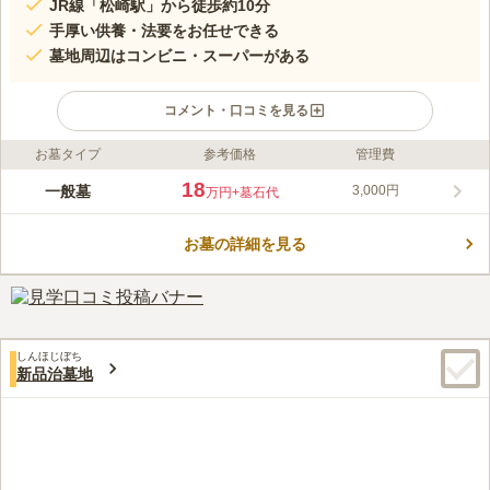
JR線「松崎駅」から徒歩約10分
手厚い供養・法要をお任せできる
墓地周辺はコンビニ・スーパーがある
コメント・口コミを見る
お墓タイプ
参考価格
管理費
ライフドット編集部のコメント
東郷池の近くにある、法華宗である本立寺の寺院墓地です。 立
18
一般墓
3,000円
万円
+墓石代
派な山門は趣があります。一般墓所は2.66㎡と7㎡の2タイプあ
り、ゆったりした区画です。 東郷池では、鳥取の夏の風物詩
お墓の詳細を見る
「水郷祭」が開催されます。西日本最大期規模とされる湖上打ち
コメントの続きを読む
上げ花火を見ることができます。 墓地周辺には複数の温泉施設
があり、お墓参りの帰りに家族で立ち寄ってみてはいかがでしょ
口コミ評価
うか。
この霊園はまだ誰からも評価されていません。
しんほじぼち
新品治墓地