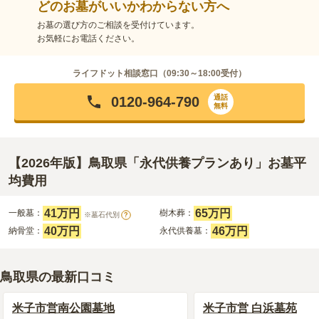
どのお墓がいいかわからない方へ
お墓の選び方のご相談を受付けています。
お気軽にお電話ください。
ライフドット相談窓口（
09:30～18:00
受付）
通話
0120-964-790
無料
【2026年版】鳥取県「永代供養プランあり」お墓平
均費用
41万円
65万円
一般墓：
樹木葬：
※墓石代別
?
40万円
46万円
納骨堂：
永代供養墓：
鳥取県の最新口コミ
米子市営南公園墓地
米子市営 白浜墓苑