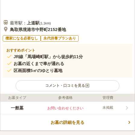
最寄駅：
上道
駅
(
1.1km
)
鳥取県境港市中野町2152番地
檀家になる必要なし
永代供養プランあり
おすすめポイント
JR線「馬場崎町駅」から徒歩約11分
お墓の近くまで車が通れる
区画面積5㎡のゆとり墓地
コメント・口コミを見る
お墓タイプ
参考価格
管理費
ライフドット編集部のコメント
JR境線の2つの駅「上道駅」「馬場崎町駅」から徒歩圏内にある
一般墓
未掲載
お問い合わせください
アクセス良好な墓地です。 県道285号線と県道47号線からも近い
ので車でも訪れやすいです。 境港市が運営する墓地なので管理
お墓の詳細を見る
が行き届いているのも嬉しいポイントです。 周りは境港市清掃
コメントの続きを読む
センターや境港市文化ホール等市営施設が立ち並んでいるので寂
しい雰囲気はありません。 また、境港海浜公園近くにあり、日