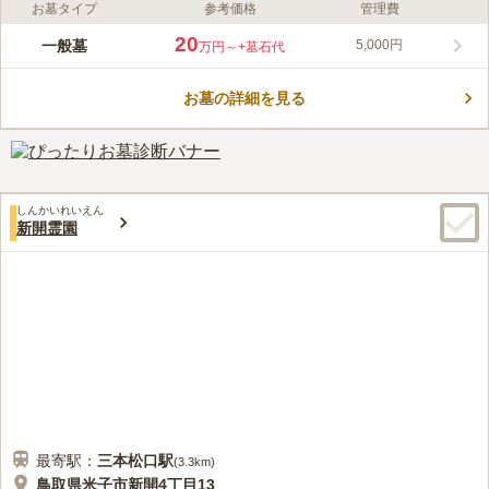
お墓タイプ
参考価格
管理費
ライフドット編集部のコメント
美しい伯耆富士を眺めることができる絶景のロケーションです。
20
一般墓
5,000円
万円～
+墓石代
小鳥のさえずりが聞こえてくる自然豊かで静かな墓地です。 区
画が広めに設計されているので、窮屈な思いはせず故人も安らか
お墓の詳細を見る
に眠りにつくことができます。 トイレや水汲み場が設置されて
コメントの続きを読む
いるので、お墓の掃除のときに利用ができ便利です。 駐車場も
設置されているので、遠方から車で来られる方も安心です。
口コミ評価
この霊園はまだ誰からも評価されていません。
しんかいれいえん
新開霊園
最寄駅：
三本松口
駅
(
3.3km
)
鳥取県米子市新開4丁目13