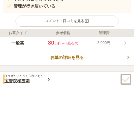
管理が行き届いている
コメント・口コミを見る
お墓タイプ
参考価格
管理費
ライフドット編集部のコメント
鳥取市円護寺地区にある緑と住宅地に囲まれた静かな墓地です。
30
一般墓
3,000円
万円～
+墓石代
周りに人が住んでいるので墓地独特の寂しさはありません。 陽
当たりも良く、明るい雰囲気です。 お寺が管理しているので、
お墓の詳細を見る
管理面や防犯面も安心です。 墓地は、「円護寺吉川公園」に隣
コメントの続きを読む
接しているので、お子様連れでお参りに行った後に家族で遊ぶこ
とができます。
口コミ評価
ほうぜんいんさくられいえん
この霊園はまだ誰からも評価されていません。
宝善院桜霊園