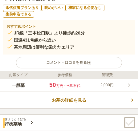
永代供養プランあり
眺めがいい
檀家になる必要なし
生前申込できる
おすすめポイント
JR線「三本松口駅」より徒歩約20分
国道431号線から近い
墓地周辺は便利な栄えたエリア
コメント・口コミを見る
お墓タイプ
参考価格
管理費
ライフドット編集部のコメント
日本海を望む港を横に、潮風がすがすがしく吹きぬける民営霊園
50
一般墓
2,000円
万円～
+墓石代
です。 電車でも車でもアクセスしやすいロケーションにありま
す。 一般墓所の区画面積は4㎡とゆったりしています。 お墓同士
お墓の詳細を見る
の間隔も広いので落ち着いてお墓参りできます。年間管理費は
コメントの続きを読む
2,000円とリーズナブルです。 墓地の周りは温泉街としても有名
なエリアなので温泉旅館や「日帰り温泉オーシャン」などが立ち
口コミ評価
並びます。
ぎょうとくぼち
この霊園はまだ誰からも評価されていません。
行徳墓地