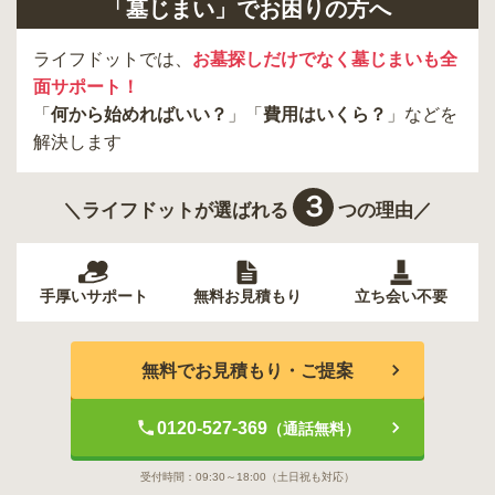
「墓じまい」でお困りの方へ
ライフドットでは、
お墓探しだけでなく墓じまいも全
面サポート！
「
何から始めればいい？
」「
費用はいくら？
」などを
解決します
３
＼ライフドットが選ばれる
つの理由／
手厚いサポート
無料お見積もり
立ち会い不要
無料でお見積もり・ご提案
0120-527-369
（通話無料）
受付時間：
09:30～18:00
（土日祝も対応）