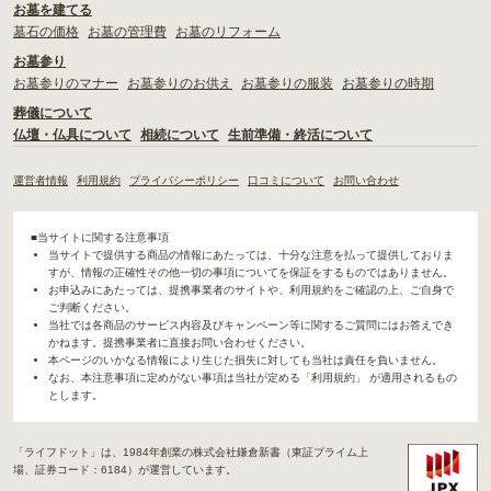
お墓を建てる
墓石の価格
お墓の管理費
お墓のリフォーム
お墓参り
お墓参りのマナー
お墓参りのお供え
お墓参りの服装
お墓参りの時期
葬儀について
仏壇・仏具について
相続について
生前準備・終活について
運営者情報
利用規約
プライバシーポリシー
口コミについて
お問い合わせ
■当サイトに関する注意事項
当サイトで提供する商品の情報にあたっては、十分な注意を払って提供しておりま
すが、情報の正確性その他一切の事項についてを保証をするものではありません。
お申込みにあたっては、提携事業者のサイトや、利用規約をご確認の上、ご自身で
ご判断ください。
当社では各商品のサービス内容及びキャンペーン等に関するご質問にはお答えでき
かねます。提携事業者に直接お問い合わせください。
本ページのいかなる情報により生じた損失に対しても当社は責任を負いません。
なお、本注意事項に定めがない事項は当社が定める「利用規約」 が適用されるもの
とします。
「ライフドット」は、1984年創業の株式会社鎌倉新書（東証プライム上
場、証券コード：6184）が運営しています。