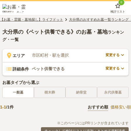
0
検討リスト
【お墓・霊園・墓地探し】ライフドット
大分県のおすすめお墓一覧ランキング
大分県の《ペット供養できる》のお墓・墓地
ランキン
グ・一覧
変更する
市区町村・駅を選択
エリア
変更する
ペット供養できる
詳細条件
お墓タイプから選ぶ
一般墓
樹木葬
納骨堂
永代供養墓
1
-
1
/
1
件
おすすめ順
価格安い順
※このページにはPRリンクが含まれています