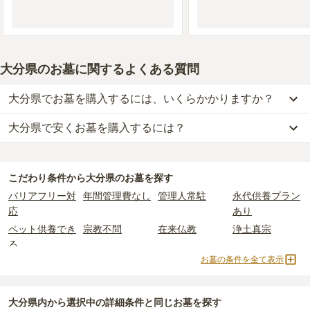
大分県のお墓に関するよくある質問
大分県でお墓を購入するには、いくらかかりますか？
大分県で安くお墓を購入するには？
大分県
での購入費用の目安は、
一般墓が約276万円、樹木葬が約49
万円、納骨堂が約122万円、永代供養墓が約36万円
です。
大分県
で一番安価な
お墓
は、
中津市営 高瀬墓地
の
一般墓
で、
2万円
一般墓を建てる場合は、「永代使用料（土地代）」と「墓石代」の
(墓石代別)
からお求めいただけます。
2つが主な費用となります。
こだわり条件から
大分県
のお墓を探す
一般的に最も費用を抑えられるのは、他の方のご遺骨と一緒に埋葬
大分県
の一般墓の永代使用料の平均は
31万円
で、墓石代は
大分県の
バリアフリー対
年間管理費なし
管理人常駐
永代供養プラン
する
「合祀墓（ごうしぼ）」
と呼ばれるタイプです。個別のお墓に
平均
245.7万円
です。いずれも区画の広さや墓石の大きさ・素材に
応
あり
比べて省スペースで管理の手間がかからないため、費用が安く設定
よって変わります。
ペット供養でき
宗教不問
在来仏教
浄土真宗
されています。
樹木葬・納骨堂・永代供養墓は、基本的に墓石代がかからず、永代
る
価格の目安は、1名あたり5万円〜30万円程度です。
使用料のみかかります。
お墓の条件を全て表示
日蓮宗
臨済宗
天台宗
創価学会
大分県
で安価なお墓を探したい場合は、
価格の安い順
で並び替えて
樹木葬
納骨堂
永代供養墓
公営霊園
なお、お墓によっては以下の費用が別途かかる場合があります。
お墓を探すのがおすすめです。
・
開眼法要の費用
：お墓を新しく建てた際に行う儀式のための費
民営霊園
寺院墓地
1人用区画あり
2人用区画あり
大分県
内から選択中の詳細条件と同じお墓を探す