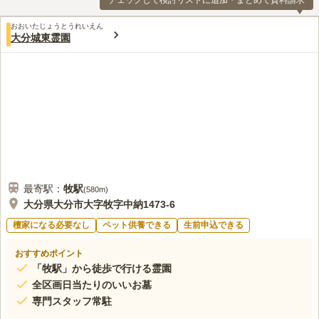
チェックして検討リストに追加・まとめて資料請求
おおいたじょうとうれいえん
大分城東霊園
最寄駅：
牧
駅
(
580m
)
大分県大分市大字牧字中納1473-6
檀家になる必要なし
ペット供養できる
生前申込できる
おすすめポイント
「牧駅」から徒歩で行ける霊園
全区画日当たりのいいお墓
専門スタッフ常駐