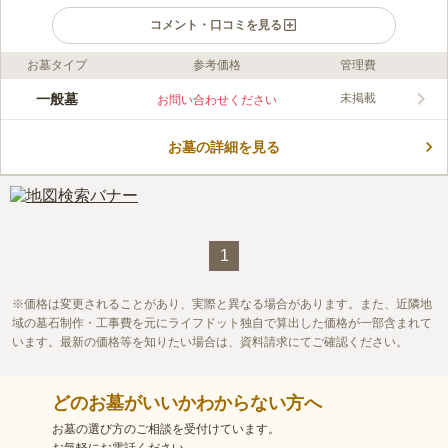
コメント・口コミを見る
お墓タイプ
参考価格
管理費
ライフドット編集部のコメント
全区画日当たりのがいい設計で、自然にも恵まれており、明るい
一般墓
未掲載
お問い合わせください
雰囲気の霊園です。区画が三種類の広さがあり、自分の好きな広
さを選ぶことができるのも魅力的です。安心のバリアフリー設計
お墓の詳細を見る
なのでどなたでもお参りしやすい環境に整備されています。遠方
コメントの続きを読む
にお住まいの方のために駐車場を設けているので車でお参りにく
ることも可能です。
口コミ評価
この霊園はまだ誰からも評価されていません。
1
価格は変更されることがあり、実際と異なる場合があります。また、近隣地
域の墓石制作・工事費を元にライフドット独自で算出した価格が一部含まれて
います。最新の価格等を知りたい場合は、資料請求にてご確認ください。
どのお墓がいいかわからない方へ
お墓の選び方のご相談を受付けています。
お気軽にお電話ください。