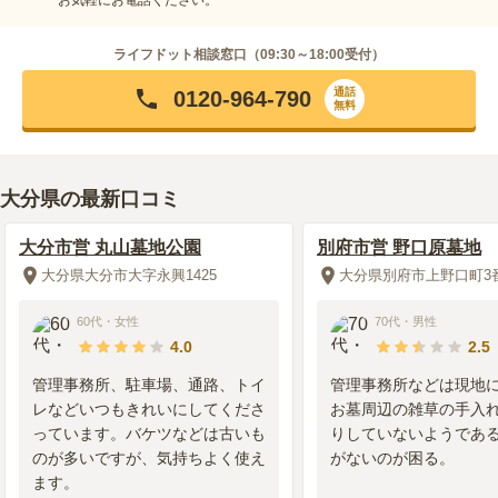
ライフドット相談窓口（
09:30～18:00
受付）
通話
0120-964-790
無料
大分県の最新口コミ
大分市営 丸山墓地公園
別府市営 野口原墓地
大分県大分市大字永興1425
大分県別府市上野口町3
60代
・
女性
70代
・
男性
4.0
2.5
管理事務所、駐車場、通路、トイ
管理事務所などは現地
レなどいつもきれいにしてくださ
お墓周辺の雑草の手入
っています。バケツなどは古いも
りしていないようであ
のが多いですが、気持ちよく使え
がないのが困る。
ます。