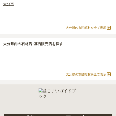
用。僧侶に渡すお布施がかかります。
3人用区画あり
大分市
・
納骨式の費用
：お墓に遺骨を納める儀式のための費用。僧侶に渡
すお布施、会食などの費用がかかります。
・
年間管理費
：お墓の管理費。契約後、毎年発生するケースがあり
ます。
大分県の市区町村を全て表示
正確な費用は、区画や石材の選び方によって大きく変わるため、見
積もりを取るまで確定しません。
大分県
内の石材店･墓石販売店を探す
現地見学では、担当者に「提示金額以外にかかる費用はないか」を
必ず確認することをおすすめします。
現地への見学が難しい場合は、資料請求でも各霊園の詳しい料金案
内を取り寄せることができます。
大分県の市区町村を全て表示