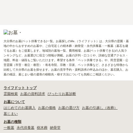
大分県のお墓(ペット供養できる)一覧。お墓探しのlife.（ライフドット）は、大分県の霊園・墓
地の中からおすすめのお墓や、ご自宅近くの樹木葬・納骨堂・永代供養墓・一般墓（墓石を建
てるお墓）をご提案します。地域別の墓地一覧、費用相場、お墓(ペット供養できる)の人気ラ
ンキングなど、お墓選びに役立つ情報が満載。お墓の評判・口コミや、詳細な交通アクセス・
地図、料金・値段もご覧いただけます。希望する条件「ペット供養できる」や、民営霊園・公
営霊園（市営・都立・都営）・有名寺院、宗教・宗派、ペット供養など、さまざまな特徴から
比較して大分県のお墓を探せます。お墓の見学予約・資料請求の申込みのほか、墓石購入、お
墓の移設、墓じまい後の遺骨の移動先・移す方法についても気軽にご相談ください。
ライフドット トップ
霊園検索
お墓の資料請求
ぴったりお墓診断
お墓について
はじめてのお墓購入
お墓の価格
お墓の選び方
お墓の引越し（改葬）
墓じまい
お墓の種類
一般墓
永代供養墓
樹木葬
納骨堂