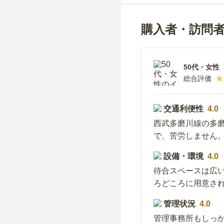
購入者・訪問
50代
・
女性
総合評価
交通利便性
4.0
西武多磨川線の多
で、苦労しません
設備・環境
4.0
待合スペースは広
ろどころに用意さ
管理状況
4.0
管理事務所もしっ