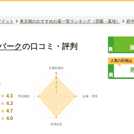
フドット
東京都のおすすめお墓一覧ランキング（霊園・墓地）
府
パーク
の口コミ・評判
無料
人気の区画は
無料
）
3
4.3
4.3
4.7
4.0