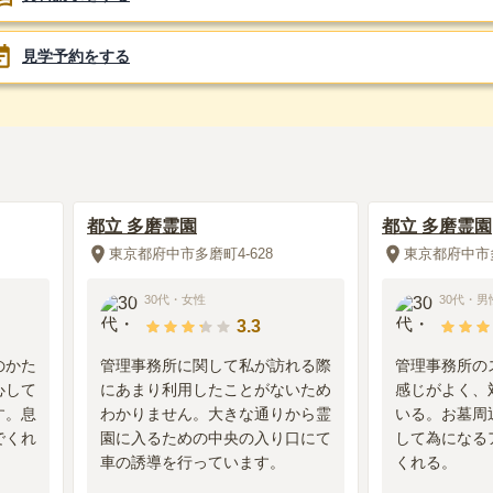
見学予約をする
都立 多磨霊園
都立 多磨霊園
東京都府中市多磨町4-628
東京都府中市多
30代
・
女性
30代
・
男
3.3
のかた
管理事務所に関して私が訪れる際
管理事務所の
心して
にあまり利用したことがないため
感じがよく、
す。息
わかりません。大きな通りから霊
いる。お墓周
でくれ
園に入るための中央の入り口にて
して為になる
車の誘導を行っています。
くれる。