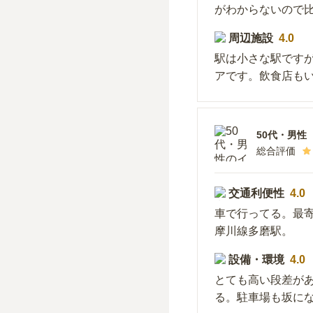
がわからないので
周辺施設
4.0
駅は小さな駅です
アです。飲食店も
50代
・
男性
総合評価
交通利便性
4.0
車で行ってる。最
摩川線多磨駅。
設備・環境
4.0
とても高い段差が
る。駐車場も坂に