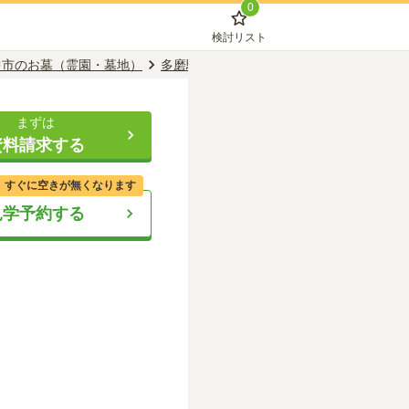
0
検討リスト
中市のお墓（霊園・墓地）
多磨駅のお墓（霊園・墓地）
府中ふれあ
まずは
資料請求する
、すぐに空きが無くなります
見学予約する