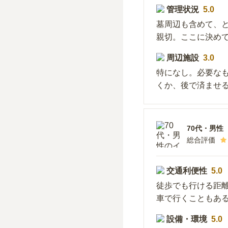
管理状況
5.0
墓周辺も含めて、
親切。ここに決め
周辺施設
3.0
特になし。必要な
くか、後で済ませ
70代
・
男性
総合評価
交通利便性
5.0
徒歩でも行ける距
車で行くこともあ
設備・環境
5.0