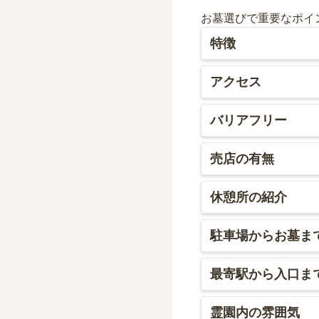
お墓選びで重要なポイ
特徴
閑静な住宅街の中にあ
アクセス
園内には異国情緒あふ
多磨駅から徒歩で7、
バリアフリー
見街道にも歩道が設置
人見街道沿いの電柱に
園内はバリアフリーと
売店の有無
と霊園に到着します。
いです。また、通路も
ので、迷わずに到着す
管理棟には売店があり
休憩所の紹介
トアがあり、こちらに
材店が多く、中には生
瀟洒な作りの管理棟の
駐車場からお墓ま
テーブルや椅子も多数
があり、そちらにも小
管理棟を挟むような形
最寄駅から入口ま
す。他の駐車場の場合
まで移動しやすいです
多磨霊園があることか
霊園内の雰囲気