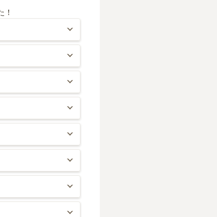
た！
の管理棟が印象的で、
お参りできます。
、霊園に行く途中の人
は少ないです。また、
道を左折して直進する
する場合も移動しやす
グラウンドがあります
にはコンビニエンスス
霊園があることから石
とも可能です。
な作りとなっており、
の中にはウッドデッキ
ます。
園に入ることができま
を利用する場合も入口
園や武蔵野の森公園な