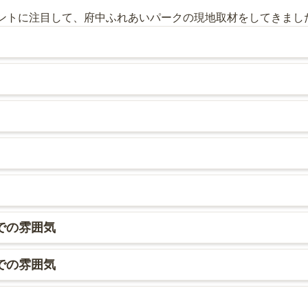
ントに注目して、府中ふれあいパークの現地取材をしてきまし
る、欧風庭園のような霊園です。避暑地のカフェのような外観
れる噴水があるなど、外国の庭園を散策しているような気分で
8分で到着します。霊園までの道は歩きやすく、平坦な道が続き
されています。霊園は閑静な住宅街の中にあり、周辺の交通量
府中ふれあいパークの看板が掲示されており、その看板の前の
なっていて、段差がありません。そのため、車いすや杖を利用
霊園の向かいには学校（アメリカンスクールインジャパン）の
広く作られています。
ることができます。
、花や線香などが売られています。最寄りの多磨駅のすぐそば
は線香やローソクが売られています。なお、この周辺には多磨
花を販売しているところもあるので、花はそちらで購入するこ
中に、休憩所があります。冷暖房完備で、まるでカフェのよう
での雰囲気
用意されていて、ゆっくり過ごすことができます。また、霊園
さなテーブルとイスが用意されていて、休憩を取ることができ
で駐車場が3か所用意されています。1つの駐車場からは直接霊
での雰囲気
も、霊園の入口に近く、平坦な道が続いているため、車や椅子
。
ら、周辺は石材店が多いのが特徴です。また、近くには野川公