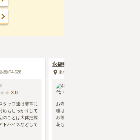
永福寺
磨町4-628
東京都府中市多磨町2-45-1
性
40代
・
女性
3.0
3.8
スタッフ達は非常に
お寺付属なのできちんと掃除や管
対応もしっかりして
理はされている。いつ行ってもご
辺のことは大体把握
み等は落ちていなくきれい。蓮の
アドバイスなどして
花もきれいでよい