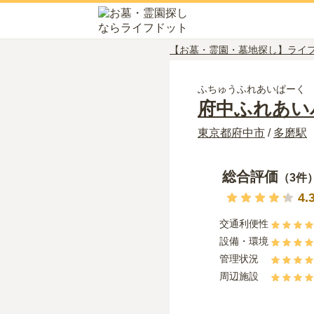
【お墓・霊園・墓地探し】ライ
ふちゅうふれあいぱーく
府中ふれあい
東京都
府中市
/
多磨
駅
総合評価
（
3
件
4.
交通利便性
設備・環境
管理状況
周辺施設