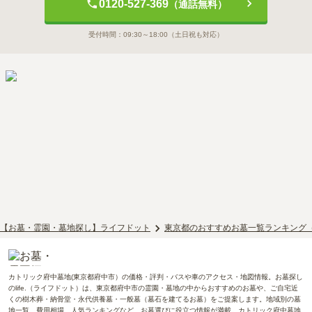
0120-527-369
（通話無料）
受付時間：
09:30～18:00
（土日祝も対応）
【お墓・霊園・墓地探し】ライフドット
東京都のおすすめお墓一覧ランキング
カトリック府中墓地(東京都府中市）の価格・評判・バスや車のアクセス・地図情報。お墓探し
のlife.（ライフドット）は、東京都府中市の霊園・墓地の中からおすすめのお墓や、ご自宅近
くの樹木葬・納骨堂・永代供養墓・一般墓（墓石を建てるお墓）をご提案します。地域別の墓
地一覧、費用相場、人気ランキングなど、お墓選びに役立つ情報が満載。カトリック府中墓地