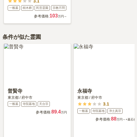
3.1
一般墓
樹木葬
民営霊園
宗教不問
103
参考価格:
万円～
条件が似た霊園
普賢寺
永福寺
東京都
/
府中市
東京都
/
府中市
3.1
一般墓
寺院墓地
天台宗
89.4
一般墓
寺院墓地
浄土真宗
参考価格:
万円
88
参考価格:
万円～
+墓石代