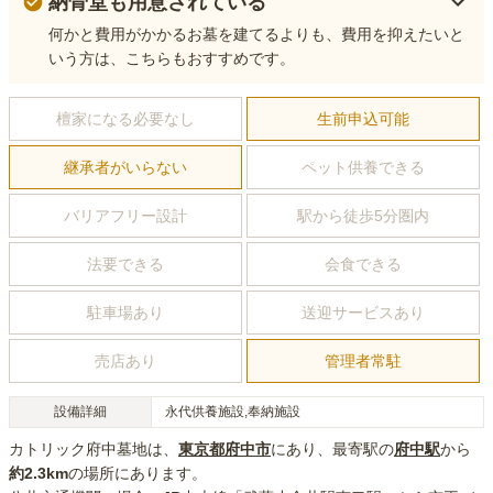
納骨堂も用意されている
何かと費用がかかるお墓を建てるよりも、費用を抑えたいと
いう方は、こちらもおすすめです。
檀家になる必要なし
生前申込可能
継承者がいらない
ペット供養できる
バリアフリー設計
駅から徒歩5分圏内
法要できる
会食できる
駐車場あり
送迎サービスあり
売店あり
管理者常駐
設備詳細
永代供養施設,奉納施設
カトリック府中墓地
は、
東京都
府中市
にあり
、最寄駅の
府中
駅
から
約
2.3km
の場所にあり
ます。