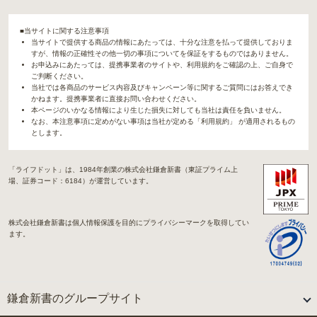
■当サイトに関する注意事項
当サイトで提供する商品の情報にあたっては、十分な注意を払って提供しておりま
すが、情報の正確性その他一切の事項についてを保証をするものではありません。
お申込みにあたっては、提携事業者のサイトや、利用規約をご確認の上、ご自身で
ご判断ください。
当社では各商品のサービス内容及びキャンペーン等に関するご質問にはお答えでき
かねます。提携事業者に直接お問い合わせください。
本ページのいかなる情報により生じた損失に対しても当社は責任を負いません。
なお、本注意事項に定めがない事項は当社が定める「利用規約」 が適用されるもの
とします。
「ライフドット」は、1984年創業の株式会社鎌倉新書（東証プライム上
場、証券コード：6184）が運営しています。
株式会社鎌倉新書は個人情報保護を目的にプライバシーマークを取得してい
ます。
鎌倉新書のグループサイト