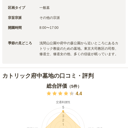
区画タイプ
一般墓
宗旨宗派
その他の宗派
開園時間
8:00〜17:00

季節の見どころ
浅間山公園や府中の森公園から近いところにあるカ
トリック教徒のための墓地。東京大司教区の司祭、
修道士、修道女の他、多くの信徒が眠っています。
カトリック府中墓地の口コミ・評判
総合評価
（
5
件）
4.4