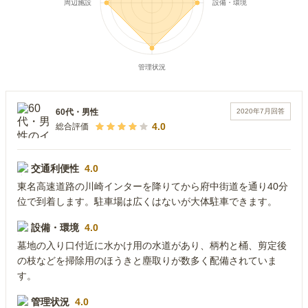
2020年7月
回答
60代
・
男性
4.0
総合評価
交通利便性
4.0
東名高速道路の川崎インターを降りてから府中街道を通り40分
位で到着します。駐車場は広くはないが大体駐車できます。
設備・環境
4.0
墓地の入り口付近に水かけ用の水道があり、柄杓と桶、剪定後
の枝などを掃除用のほうきと塵取りが数多く配備されていま
す。
管理状況
4.0