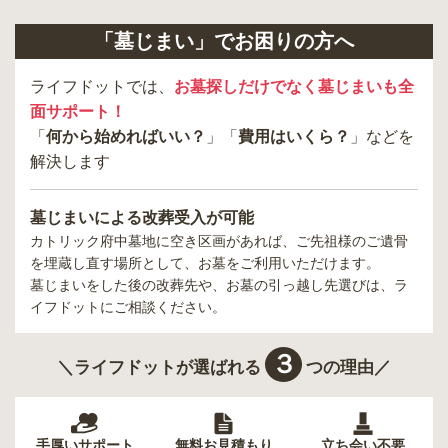
「墓じまい」でお困りの方へ
ライフドットでは、
お墓探しだけでなく墓じまいも全
面サポート！
「
何から始めればいい？
」「
費用はいくら？
」などを
解決します
墓じまいによる改葬受入が可能
カトリック府中墓地
に空き区画があれば、ご先祖様のご遺骨
を埋蔵し直す場所として、お墓をご利用いただけます。
墓じまいをした後の改葬先や、お墓の引っ越し先選びは、ラ
イフドットにご相談ください。
３
＼ライフドットが選ばれる
つの理由／
手厚いサポート
無料お見積もり
立ち会い不要