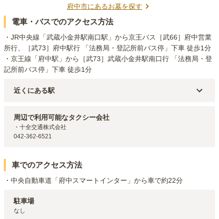
府中市
にあるお墓を探す
電車・バスでのアクセス方法
・JR中央線「武蔵小金井駅南口駅」から京王バス［武66］府中営業
所行、［武73］府中駅行 「法務局・登記所前バス停」下車 徒歩1分

・京王線「府中駅」から［武73］武蔵小金井駅南口行 「法務局・登
記所前バス停」下車 徒歩1分
近くにある駅
京王線
府中
駅（
2.3km
）
周辺で利用可能なタクシー会社
・十全交通株式会社

042-362-6521
車でのアクセス方法
・中央自動車道「府中スマートインター」から車で約22分
駐車場
なし