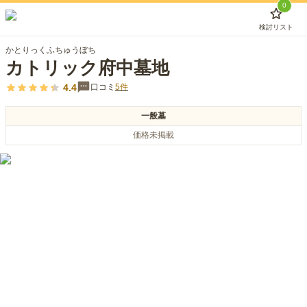
0
検討リスト
かとりっくふちゅうぼち
カトリック府中墓地
4.4
口コミ
5
件
一般墓
価格未掲載