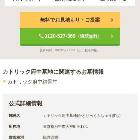
無料でお見積もり・ご提案
0120-527-369
（通話無料）
受付時間：
09:30～18:00
（土日祝も対応）
カトリック府中墓地
に関連するお墓情報
カトリック府中納骨堂
公式詳細情報
施設名
カトリック府中墓地(かとりっくふちゅうぼち)
所在地
東京都府中市天神町4-13-1
霊園種別
民営霊園