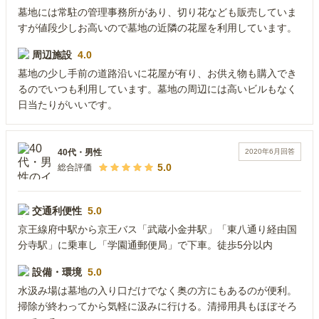
墓地には常駐の管理事務所があり、切り花なども販売していま
すが値段少しお高いので墓地の近隣の花屋を利用しています。
周辺施設
4.0
墓地の少し手前の道路沿いに花屋が有り、お供え物も購入でき
るのでいつも利用しています。墓地の周辺には高いビルもなく
日当たりがいいです。
2020年6月
回答
40代
・
男性
5.0
総合評価
交通利便性
5.0
京王線府中駅から京王バス「武蔵小金井駅」「東八通り経由国
分寺駅」に乗車し「学園通郵便局」で下車。徒歩5分以内
設備・環境
5.0
水汲み場は墓地の入り口だけでなく奥の方にもあるのが便利。
掃除が終わってから気軽に汲みに行ける。清掃用具もほぼそろ