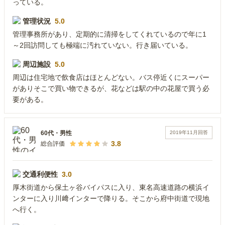
っている。
管理状況
5.0
管理事務所があり、定期的に清掃をしてくれているので年に1
～2回訪問しても極端に汚れていない。行き届いている。
周辺施設
5.0
周辺は住宅地で飲食店はほとんどない。バス停近くにスーパー
がありそこで買い物できるが、花などは駅の中の花屋で買う必
要がある。
2019年11月
回答
60代
・
男性
3.8
総合評価
交通利便性
3.0
厚木街道から保土ヶ谷バイパスに入り、東名高速道路の横浜イ
ンターに入り川﨑インターで降りる。そこから府中街道で現地
へ行く。