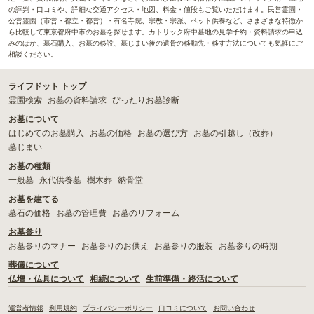
の評判・口コミや、詳細な交通アクセス・地図、料金・値段もご覧いただけます。民営霊園・
公営霊園（市営・都立・都営）・有名寺院、宗教・宗派、ペット供養など、さまざまな特徴か
ら比較して東京都府中市のお墓を探せます。カトリック府中墓地の見学予約・資料請求の申込
みのほか、墓石購入、お墓の移設、墓じまい後の遺骨の移動先・移す方法についても気軽にご
相談ください。
ライフドット トップ
霊園検索
お墓の資料請求
ぴったりお墓診断
お墓について
はじめてのお墓購入
お墓の価格
お墓の選び方
お墓の引越し（改葬）
墓じまい
お墓の種類
一般墓
永代供養墓
樹木葬
納骨堂
お墓を建てる
墓石の価格
お墓の管理費
お墓のリフォーム
お墓参り
お墓参りのマナー
お墓参りのお供え
お墓参りの服装
お墓参りの時期
葬儀について
仏壇・仏具について
相続について
生前準備・終活について
運営者情報
利用規約
プライバシーポリシー
口コミについて
お問い合わせ