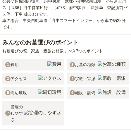
公共交通機関の場合
、JR中央線「武蔵小金井駅南口駅」から京王バ
ス［武66］府中営業所行、［武73］府中駅行 「法務局・登記所前バ
ス停」下車 徒歩1分
です。
車の場合
、中央自動車道「府中スマートインター」から車で約22分
です。
みんなのお墓選びのポイント
お墓選びの際、家族・親族と相談すべき7つのポイント
費用
お墓の種類
1
2
アクセス
宗教・宗派
3
4
周辺環境
施設・設備
5
6
管理の
しやす
7
さ