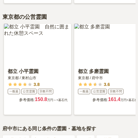
東京都の公営霊園
都立 小平霊園
都立 多磨霊園
東京都
/
東村山市
東京都
/
府中市
3.8
3.6
一般墓
公営霊園
宗教不問
一般墓
公営霊園
宗教不問
150.8
161.4
参考価格:
参考価格:
万円～
+墓石代
万円
+墓石代
府中市
にある同じ条件の霊園・墓地を探す