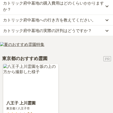
カトリック府中墓地の購入費用はどのくらいかかります
か？
カトリック府中墓地への行き方を教えてください。
カトリック府中墓地の現在の販売価格については現在調査中です。
お墓は、価格が高いものがよい、安いものが悪い、という訳ではあ
カトリック府中墓地の実際の評判はどうですか？
公共交通機関の場合、JR中央線「武蔵小金井駅南口駅」から京王バ
りません。大切なのは、ご家族が心から納得し、安心してお参りで
ス［武66］府中営業所行、［武73］府中駅行 「法務局・登記所前
きる場所を選ぶことです。
当サイトに寄せられた総合評価は、4.4点です。特に設備・環境、
バス停」下車 徒歩1分です。
管理状況、周辺施設が高く評価されています。
車の場合、中央自動車道「府中スマートインター」から車で約22分
利用者様からは「お花やお供え物は、霊園の近くの道沿いにそうい
です。
東京都のおすすめ霊園
ったものを販売しているお店があるので来る途中で途中下車して購
詳しいルートや地図は、本ページの「地図・交通アクセス」欄をご
入する。」といったお声をいただいております。
確認ください。
八王子 上川霊園
東京都
/
八王子市