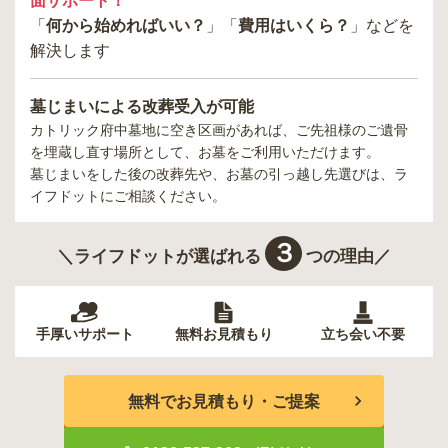
面サポート！
「
何から始めればいい？
」「
費用はいくら？
」などを
解決します
墓じまいによる改葬受入が可能
カトリック府中墓地
に空き区画があれば、ご先祖様のご遺骨
を埋蔵し直す場所として、お墓をご利用いただけます。
墓じまいをした後の改葬先や、お墓の引っ越し先選びは、ラ
イフドットにご相談ください。
３
＼ライフドットが選ばれる
つの理由／
手厚いサポート
無料お見積もり
立ち会い不要
無料でお見積もり・ご提案