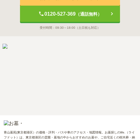
させていただいています。すごく便利で助かっています。
0120-527-369
（通話無料）
2019年5月
回答
40代
・
女性
受付時間：
09:30～18:00
（土日祝も対応）
4.5
総合評価
交通利便性
5.0
外苑前駅または乃木坂駅から徒歩約8～10分。地下鉄で色々な
路線が使えるし、天気が良いとお散歩がてらすぐに行けるので
とても便利。
設備・環境
4.0
墓地の中が広いので歩く距離はありますが、今のところ不自由
はしていません。手入れの必要もほぼないので楽でいいです。
管理状況
4.0
特に管理事務所に寄る用事が無いので不確かですが、特に問題
なく対応していただきました。事務所自体はキレイです。
青山墓苑(東京都港区）の価格・評判・バスや車のアクセス・地図情報。お墓探しのlife.（ライ
フドット）は、東京都港区の霊園・墓地の中からおすすめのお墓や、ご自宅近くの樹木葬・納