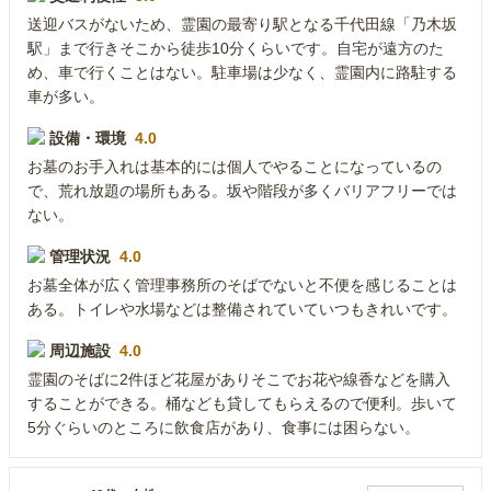
送迎バスがないため、霊園の最寄り駅となる千代田線「乃木坂
駅」まで行きそこから徒歩10分くらいです。自宅が遠方のた
め、車で行くことはない。駐車場は少なく、霊園内に路駐する
車が多い。
設備・環境
4.0
お墓のお手入れは基本的には個人でやることになっているの
で、荒れ放題の場所もある。坂や階段が多くバリアフリーでは
ない。
管理状況
4.0
お墓全体が広く管理事務所のそばでないと不便を感じることは
ある。トイレや水場などは整備されていていつもきれいです。
周辺施設
4.0
霊園のそばに2件ほど花屋がありそこでお花や線香などを購入
することができる。桶なども貸してもらえるので便利。歩いて
5分ぐらいのところに飲食店があり、食事には困らない。