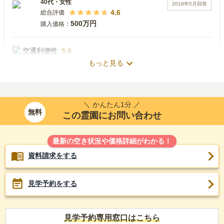
40代
・
女性
2019年5月
回答
4.6
総合評価
500万円
購入価格：
交通利便性
5.0
もっと見る
地下鉄乃木坂駅から歩いたり、自家用車を利用している。高齢
者と一緒にお参りするときは、自宅からタクシーを利用するこ
ともあります。
＼ かんたん1分 ／
設備・環境
4.0
無料
この霊園にお問い合わせ
敷地面積が広いので、入口から歩かなければなりません。高齢
者と一緒にお参りするときは、車椅子を利用することもありま
す。
最新の空き状況や価格詳細がわかる！
資料請求をする
管理状況
4.0
掃除が行き届いているので、いつも気持ちよく、お参りできま
す。霊園内にある有名人のお墓に一般人がお墓参りするとき
見学予約をする
は、やや賑やかに思います。
周辺施設
5.0
見学予約専用窓口はこちら