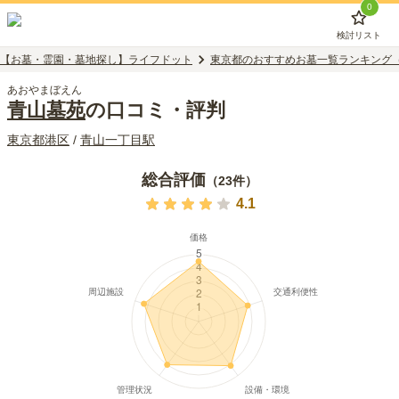
0
検討リスト
【お墓・霊園・墓地探し】ライフドット
東京都のおすすめお墓一覧ランキング
あおやまぼえん
青山墓苑
の口コミ・評判
東京都
港区
/
青山一丁目
駅
総合評価
（
23
件）
4.1