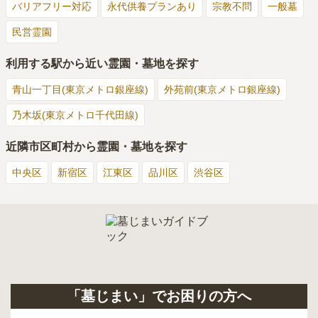
交通利便性
3.0
バリアフリー対応
永代供養プランあり
宗教不問
一般墓
一般道から自家用車でアクセスしやすいのでいつでも行きやす
民営霊園
い。季節や時期によってはかなり交通渋滞がみられるため時間
が読めないことがある。
利用する駅から近い霊園・墓地を探す
設備・環境
4.0
青山一丁目(東京メトロ銀座線)
外苑前(東京メトロ銀座線)
駐車場はかなり広く十分駐車スペースが確保されている。歩道
はいつもきれいに整備されており階段や段差もなく高齢の家族
乃木坂(東京メトロ千代田線)
がいても問題はない。水回り・お手洗いも完備されていて施設
管理は行き届いている。
近隣市区町村から霊園・墓地を探す
管理状況
4.0
中央区
新宿区
江東区
品川区
渋谷区
駐車場や歩道・広場の芝管理・花の手入れはいつ行っても管理
されている。常時管理人的な方がいて困ったときの対応をして
くれる。
周辺施設
4.0
大型・小型含めて生花店がありいつでも生花を購入することが
できる。またホームセンターやドラッグストア・コンビニエン
「墓じまい」でお困りの方へ
スストアもあるのでいろいろ購入するのには困らない。