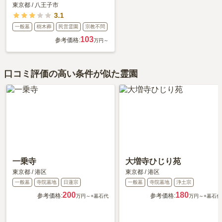
います。
東京都
/
八王子市
3.1
管理状況
4.0
一般墓
樹木葬
民営霊園
宗教不問
お墓参りの時期になりますと、大変混雑致しますので、車の整
103
参考価格:
万円～
理をする方などを増員されているので、うまく対処されている
と思われます。最近は手入れなされていないお墓の管理もされ
ているようで、立て札をよく目に致します。
口コミ評価の高い条件が似た霊園
周辺施設
5.0
霊園の近くにはお花屋さんもたくさんあり、不便は全くありま
せん。しかしながら、お気に入りのお花屋さんがございますの
で、そちらで事前に購入し、持参して向かうことが多いです。
2019年5月
回答
40代
・
女性
一乗寺
大増寺ひじり苑
1.5
総合評価
東京都
/
港区
東京都
/
港区
一般墓
寺院墓地
日蓮宗
一般墓
寺院墓地
浄土宗
交通利便性
1.0
200
180
参考価格:
参考価格:
万円～
+墓石代
万円～
+墓石代
いつも駅から徒歩で霊園まで行っています。電車で外苑前駅ま
で行き、伊藤忠ビルを背に信号を渡って直進して墓地に行く。