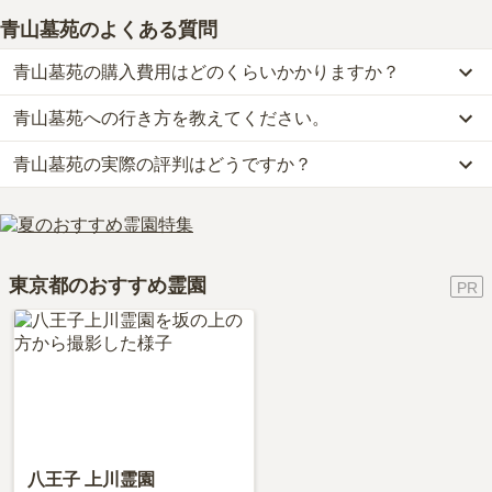
周辺施設
5.0
青山墓苑
のよくある質問
霊園近くに昔から懇意にしている花屋があり毎回利用してい
る。都営の霊園管理事務所も近くにあり便利である。
青山墓苑の購入費用はどのくらいかかりますか？
青山墓苑への行き方を教えてください。
青山墓苑では、一般墓が約197万円(墓石代別)からお求めいただけ
2019年5月
回答
30代
・
女性
ます。
4.8
総合評価
青山墓苑の実際の評判はどうですか？
公共交通機関の場合、東京メトロ半蔵門線・銀座線・都営大江戸線
なお、青山墓苑がある東京都の相場は、一般墓が約267万円（墓石
「青山一丁目駅」5番出口から徒歩約5分です。
代別途）です。
当サイトに寄せられた総合評価は、4.1点です。特に価格が高く評
詳しいルートや地図は、本ページの「地図・交通アクセス」欄をご
お墓は、価格が高いものがよい、安いものが悪い、という訳ではあ
交通利便性
5.0
価されています。
確認ください。
りません。大切なのは、ご家族が心から納得し、安心してお参りで
最寄り駅である青山一丁目駅、もしくは乃木坂駅から徒歩で霊
利用者様からは「大型・小型含めて生花店がありいつでも生花を購
きる場所を選ぶことです。
園までは行きます。しかしながら、掃除道具やお花など持参す
東京都のおすすめ霊園
入することができる。またホームセンターやドラッグストア・コン
る物も多いので、電車で行くことは少ないです。ほとんどは車
ビニエンスストアもあるのでいろいろ購入するのには困らない。」
で霊園まで行きます。今後、霊園近くに引っ越す予定なので、
といったお声をいただいております。
今後は徒歩で霊園まで行く予定です。
設備・環境
5.0
水回りやバリアフリーなどに関してですが、不便と感じること
は全くございません。お手洗いがもっとあるとよいかと思われ
ます。駅からも近いですし、どなたでもご利用しやすいかと思
八王子 上川霊園