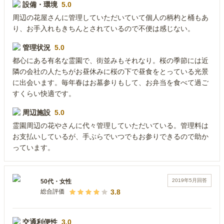
設備・環境
5.0
周辺の花屋さんに管理していただいていて個人の柄杓と桶もあ
り、お手入れもきちんとされているので不便は感じない。
管理状況
5.0
都心にある有名な霊園で、街並みもそれなり。桜の季節には近
隣の会社の人たちがお昼休みに桜の下で昼食をとっている光景
に出会います。毎年春はお墓参りもして、お弁当を食べて過ご
すくらい快適です。
周辺施設
5.0
霊園周辺の花やさんに代々管理していただいている。管理料は
お支払いしているが、手ぶらでいつでもお参りできるので助か
っています。
2019年5月
回答
50代
・
女性
3.8
総合評価
交通利便性
3.0