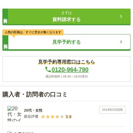
まずは
無料
資料請求する
人気の区画は、すぐに空きが無くなります
見学予約する
無料
見学予約専用窓口はこちら
0120-964-790
通話料無料 |
09:30～18:00
受付
購入者・訪問者の口コミ
2019年5月
回答
20代
・
女性
3.8
総合評価