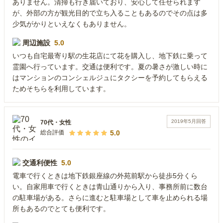
ありません。清掃も行き届いており、安心して任せられます
が、外部の方が観光目的で立ち入ることもあるのでその点は多
少気がかりといえなくもありません。
周辺施設
5.0
いつも自宅最寄り駅の生花店にて花を購入し、地下鉄に乗って
霊園へ行っています。交通は便利です。夏の暑さが激しい時に
はマンションのコンシェルジュにタクシーを予約してもらえる
ためそちらを利用しています。
2019年5月
回答
70代
・
女性
5.0
総合評価
交通利便性
5.0
電車で行くときは地下鉄銀座線の外苑前駅から徒歩5分くら
い。自家用車で行くときは青山通りから入り、事務所前に数台
の駐車場がある。さらに進むと駐車場として車を止められる場
所もあるのでとても便利です。