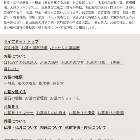
周辺施設
5.0
骨堂・永代供養墓・一般墓（墓石を建てるお墓）をご提案します。地域別の墓地一覧、費用相
場、人気ランキングなど、お墓選びに役立つ情報が満載。青山墓苑の評判・口コミや、詳細な
青山ですので、法事用というわけではありませんが、食事処は
交通アクセス・地図、料金・値段もご覧いただけます。民営霊園・公営霊園（市営・都立・都
あちらこちらにあります。花屋も近くにあります。お墓参り用
営）・有名寺院、宗教・宗派、ペット供養など、さまざまな特徴から比較して東京都港区のお
に小分けのお線香なども販売していました。
墓を探せます。青山墓苑の見学予約・資料請求の申込みのほか、墓石購入、お墓の移設、墓じ
まい後の遺骨の移動先・移す方法についても気軽にご相談ください。
ライフドット トップ
2019年5月
回答
60代
・
女性
霊園検索
お墓の資料請求
ぴったりお墓診断
4.5
総合評価
お墓について
はじめてのお墓購入
お墓の価格
お墓の選び方
お墓の引越し（改葬）
交通利便性
4.0
墓じまい
東武スカイツリー線の北千住駅で千代田線に乗り換え、乃木坂
お墓の種類
駅で下車、徒歩約5分くらいで霊園に到着できる。特に不便を
一般墓
永代供養墓
樹木葬
納骨堂
感じたりすることはない。たまに家族で車で行く事もあるが、
お墓を建てる
墓地内に駐車スペースがあるので困らない。
墓石の価格
お墓の管理費
お墓のリフォーム
お墓参り
設備・環境
4.0
お墓参りのマナー
お墓参りのお供え
お墓参りの服装
お墓参りの時期
陽当たりがよいため、草がよく生える。また樹木を植えている
葬儀について
ため、刈込が大変です。ゴミ出しは霊園内に置き場所があるた
仏壇・仏具について
相続について
生前準備・終活について
め困る事はない。