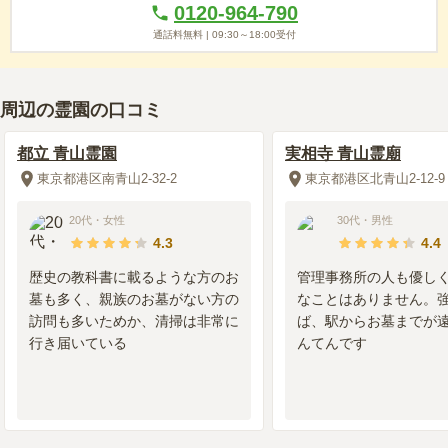
自分で故人の好きだったお花を選びたいので、業者に任せるこ
0120-964-790
とはありません。必ず家族でお花を選んでからお参りしてい
通話料無料 |
09:30～18:00
受付
る。
周辺の霊園の口コミ
2019年5月
回答
70代
・
男性
5.0
総合評価
都立 青山霊園
実相寺 青山霊廟
東京都港区南青山2-32-2
東京都港区北青山2-12-9
交通利便性
5.0
20代
・
女性
30代
・
男性
毎回、自家用車で霊園まで直接出かける。途中、高速道路を利
4.3
4.4
用するが、ほとんど渋滞もなくスムースに行き着ける。
歴史の教科書に載るような方のお
管理事務所の人も優し
設備・環境
5.0
墓も多く、親族のお墓がない方の
なことはありません。
本家、分家と一か所に墓があり、参拝や手入れもしやすい。と
訪問も多いためか、清掃は非常に
ば、駅からお墓までが
ても快適な環境にあり、環境もいいので助かる。
行き届いている
んてんです
管理状況
5.0
都営の管理事務所が分かりやすいところにあり、手続きや相談
事にも適切に対応してもらえ、とても安心である。