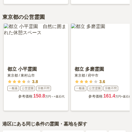
設備・環境
1.0
墓地自体はお参りしやすいと思う。道で人とすれ違うときもそ
東京都の公営霊園
れほど窮屈な思いはしないが、桜の季節などは観光名所のよう
になっているので、桜見物の人は少し遠慮して欲しい。
管理状況
3.0
お花屋さんと契約しているので、お参りしたあとのお花やお線
香の後始末などはすべてお願いできるので、綺麗に使用できて
いると思う。
都立 小平霊園
都立 多磨霊園
周辺施設
1.0
東京都
/
東村山市
東京都
/
府中市
墓地に行く途中にある契約しているお花屋さんで、お花とお線
3.8
3.6
香を買い、お墓に備えるが、2,500円は高いと思う。
一般墓
公営霊園
宗教不問
一般墓
公営霊園
宗教不問
150.8
161.4
参考価格:
参考価格:
万円～
+墓石代
万円
+墓石代
30代
・
女性
2019年5月
回答
3.8
総合評価
500万円
購入価格：
港区
にある同じ条件の霊園・墓地を探す