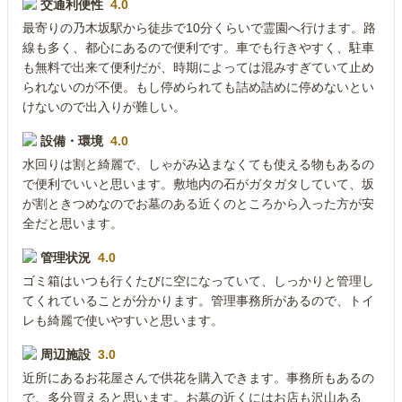
交通利便性
4.0
最寄りの乃木坂駅から徒歩で10分くらいで霊園へ行けます。路
線も多く、都心にあるので便利です。車でも行きやすく、駐車
も無料で出来て便利だが、時期によっては混みすぎていて止め
られないのが不便。もし停められても詰め詰めに停めないとい
けないので出入りが難しい。
設備・環境
4.0
水回りは割と綺麗で、しゃがみ込まなくても使える物もあるの
で便利でいいと思います。敷地内の石がガタガタしていて、坂
が割ときつめなのでお墓のある近くのところから入った方が安
全だと思います。
管理状況
4.0
ゴミ箱はいつも行くたびに空になっていて、しっかりと管理し
てくれていることが分かります。管理事務所があるので、トイ
レも綺麗で使いやすいと思います。
周辺施設
3.0
近所にあるお花屋さんで供花を購入できます。事務所もあるの
で、多分買えると思います。お墓の近くにはお店も沢山ある