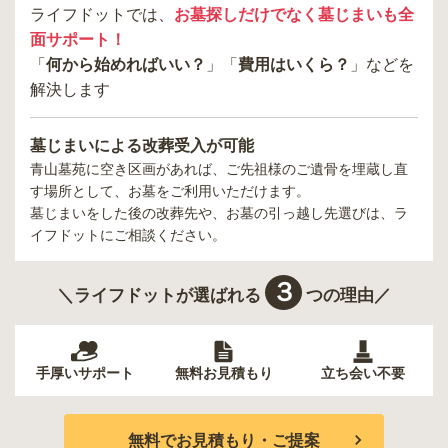
ライフドットでは、
お墓探しだけでなく墓じまいも全
2019年5月
回答
20代
・
女性
面サポート！
4.5
総合評価
「
何から始めればいい？
」「
費用はいくら？
」などを
解決します
交通利便性
4.0
便利です。いつもはタクシーに乗って霊園まで行っています
墓じまいによる改葬受入が可能
が、たまにバスを使っていくこともあります。アクセスに関し
青山墓苑
に空き区画があれば、ご先祖様のご遺骨を埋蔵し直
ては文句がありません。
す場所として、お墓をご利用いただけます。
墓じまいをした後の改葬先や、お墓の引っ越し先選びは、ラ
設備・環境
5.0
イフドットにご相談ください。
かなり便利なのが、待合室が落ち着いているところです。管理
事務所で買い物もできるので、忘れ物をした時に助かりまし
３
＼ライフドットが選ばれる
つの理由／
た。嬉しかったです。
管理状況
4.0
とても綺麗で清潔なので、利用している時に不快な気分になる
手厚いサポート
無料お見積もり
立ち会い不要
ことはほとんどありません。利用してよかったです。
周辺施設
5.0
無料でお見積もり・ご提案
周りには、買い物に便利なお店がたくさんあるので、よく利用