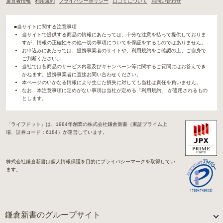
運営者情報
利用規約
プライバシーポリシー
口コミについて
お問い合わせ
管理状況
5.0
霊園の管理事務所に関しては特に問題は感じていません。周り
■当サイトに関する注意事項
のごみなどもきれいに片づけられているので満足しています。
当サイトで提供する商品の情報にあたっては、十分な注意を払って提供しておりま
すが、情報の正確性その他一切の事項についてを保証をするものではありません。
周辺施設
5.0
お申込みにあたっては、提携事業者のサイトや、利用規約をご確認の上、ご自身で
ご判断ください。
墓地入口に花屋さんもあるが、墓参りに行く際は地元の花屋で
当社では各商品のサービス内容及びキャンペーン等に関するご質問にはお答えでき
花を買い持っていくことが多い。お線香もほとんど家から持っ
かねます。提携事業者に直接お問い合わせください。
て行っている。
本ページのいかなる情報により生じた損失に対しても当社は責任を負いません。
なお、本注意事項に定めがない事項は当社が定める「利用規約」 が適用されるもの
とします。
2019年5月
回答
50代
・
男性
「ライフドット」は、1984年創業の株式会社鎌倉新書（東証プライム上
5.0
総合評価
場、証券コード：6184）が運営しています。
交通利便性
5.0
株式会社鎌倉新書は個人情報保護を目的にプライバシーマークを取得してい
近所なので自宅から徒歩で行ける。
ます。
設備・環境
5.0
なじみの花屋さんが全てアレンジをしてくれるため、特段何も
対応することはなく、身一つで参拝できる使い勝手が良いとこ
鎌倉新書のグループサイト