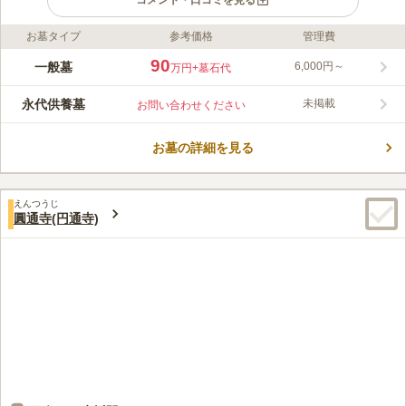
コメント・口コミを見る
お墓タイプ
参考価格
管理費
ライフドット編集部のコメント
「六本木駅」徒歩7分、「麻布十番駅」「乃木坂駅」から徒歩圏
90
一般墓
6,000円～
万円
+墓石代
内とアクセス良好な寺院墓地。六本木ヒルズを望む都会的な環境
にもかかわらず、陽当り良好で緑に囲まれているので、ゆったり
永代供養墓
未掲載
お問い合わせください
と寛ぎながらお参り頂けます。また、近くには商業施設があり、
コメントの続きを読む
お参り後の散策も楽しめます。妙経寺は、開山蓮池院日儀、開基
檀越青山伊賀守藤原忠勝とされ、万治元（1658）年4月8日の創
お墓の詳細を見る
口コミ評価
立と伝えられ、歴史の重みを感じることができます。
4.8
みんなの評価
口コミ
1
件
お墓でろうそくを購入します。最寄り駅周辺に大小人数食事がで
20代
女性
えんつうじ
きるお店があります。墓地の周りは住宅街なので、静かでゆっくりとお参
圓通寺(円通寺)
りできます。のどかな雰囲気で気に入っています。
口コミの続きを読む