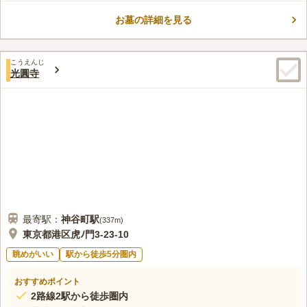
して広く知られています。東京都道312号白金台町等々力線から
お墓の詳細を見る
奥に延びる参道を下って行くと、喧騒から離れたエアポケットの
コメントの続きを読む
ような境内に行きつきます。さらに奥には日当たりが良い墓域が
あり、大小さまざまなお墓が並んでいます。
口コミ評価
こうえんじ
この霊園はまだ誰からも評価されていません。
光圓寺
最寄駅：
神谷町
駅
(
337m
)
東京都港区虎ﾉ門3-23-10
眺めがいい
駅から徒歩5分圏内
おすすめポイント
2路線2駅から徒歩圏内