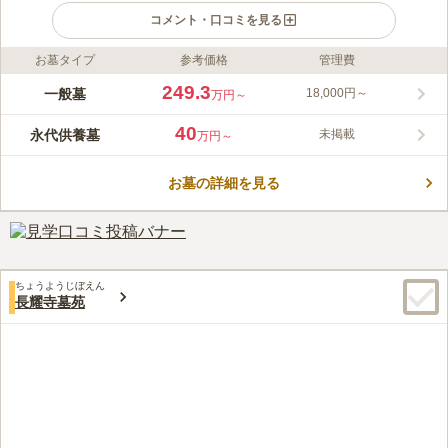
コメント・口コミを見る
お墓タイプ
参考価格
管理費
ライフドット編集部のコメント
都心の境内に位置する妙定院墓苑は、お参りしながら東京タワー
249.3
一般墓
18,000円～
万円～
を望むことができます。また、芝公園も隣接しており自然に恵ま
れているので、お参り後の散策も楽します。内では駐車場も完備
40
永代供養墓
未掲載
万円～
されているので、お車でも行くことができます。陽当りの良好な
コメントの続きを読む
妙定院墓苑では、宗旨・宗派は不問なのでどなたでも安心して利
用できます。
お墓の詳細を見る
口コミ評価
4.0
みんなの評価
口コミ
1
件
途中に大きな道の通り沿いにお花やさんがありますので、お供え
30代
女性
のお花はいつでも、困ることがありません。またお食事する際も、ホテル
や大人数で入れる席のお食事できるところもあるので、インターネットで
ちょうようじぼえん
予約もでき、スケジュールを組むことも大変スムーズです。
長耀寺墓苑
口コミの続きを読む