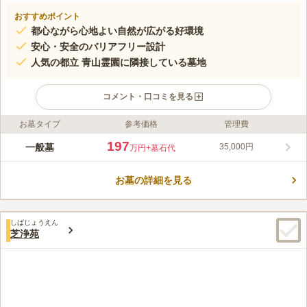
おすすめポイント
都心ながら心地よい自然が広がる好環境
安心・安全のバリアフリー設計
人気の都立 青山霊園に隣接している墓地
コメント・口コミを見る
お墓タイプ
参考価格
管理費
ライフドット編集部のコメント
六本木ヒルズや東京ミッドタウンを望む都心の霊園です。毎年高
197
一般墓
35,000円
万円
+墓石代
倍率の人気を誇る都立 青山霊園に隣接している貴重な都市型霊
園。抜群のアクセスと閑静な環境が魅力です。宗教自由の区画も
お墓の詳細を見る
ございます。
コメントの続きを読む
口コミ評価
しばじょうえん
4.1
みんなの評価
口コミ
23
件
芝浄苑
大型・小型含めて生花店がありいつでも生花を購入することがで
30代
女性
きる。またホームセンターやドラッグストア・コンビニエンスストアもあ
るのでいろいろ購入するのには困らない。
口コミの続きを読む