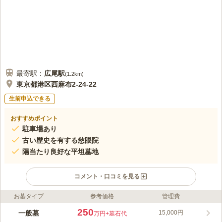
最寄駅：
広尾
駅
(
1.2km
)
東京都港区西麻布2-24-22
生前申込できる
おすすめポイント
駐車場あり
古い歴史を有する慈眼院
陽当たり良好な平坦墓地
コメント・口コミを見る
お墓タイプ
参考価格
管理費
ライフドット編集部のコメント
千代田線「乃木坂駅」から徒歩約9分と、歩いてお参りできるア
250
一般墓
15,000円
万円
+墓石代
クセス良好な霊園です。麻布、六本木の近くでありながら、境内