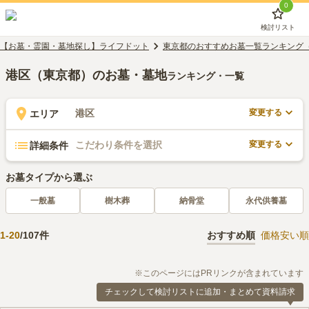
0
検討リスト
【お墓・霊園・墓地探し】ライフドット
東京都のおすすめお墓一覧ランキング
港区（東京都）のお墓・墓地
ランキング・一覧
変更する
港区
エリア
変更する
こだわり条件を選択
詳細条件
お墓タイプから選ぶ
一般墓
樹木葬
納骨堂
永代供養墓
1
-
20
/
107
件
おすすめ順
価格安い順
※このページにはPRリンクが含まれています
チェックして検討リストに追加・まとめて資料請求