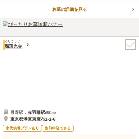
は閑静な趣きがあます。長谷寺7世船駕玖鐵が開基、文山闡明和
お墓の詳細を見る
が開山となり、宝永6年(1709)創建したといわれ長谷寺の末寺で
コメントの続きを読む
古い歴史を有します。また、お参り後の散策も楽しめます。陽当
たり良好な園内は、平坦墓地となっており、安心してご利用頂け
口コミ評価
ます。
4.2
みんなの評価
口コミ
2
件
自宅近くで花を買い、慈眼院で線香などを用意してもらってい
60代
男性
るりこうじ
る。法事の時は渋谷や、恵比寿で飲食店を予約している。
瑠璃光寺
口コミの続きを読む
最寄駅：
赤羽橋
駅
(
581m
)
東京都港区東麻布1-1-6
永代供養プランあり
生前申込できる