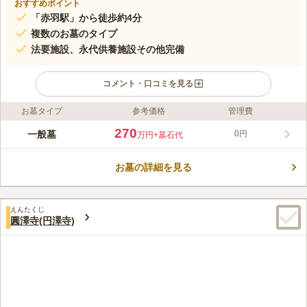
おすすめポイント
「赤羽駅」から徒歩約4分
複数のお墓のタイプ
法要施設、永代供養施設その他完備
コメント・口コミを見る
お墓タイプ
参考価格
管理費
ライフドット編集部のコメント
瑠璃光寺は、港区東麻布にある曹洞宗の寺院です。1614年に建
270
一般墓
0円
万円
+墓石代
てられ、現在に至ります。この寺院の門も本堂も、見事に咲き誇
る桜がとても美しくお出迎えしてくれます。 複数のお墓のタイ
お墓の詳細を見る
プがあり、樹木葬や集合墓、プレート墓石があります。ご家族の
コメントの続きを読む
構成や今後のお手入れを考えて選ぶことができるのでどのような
方でもお使いいただけます。 設備も抜群なので安心してお参り
口コミ評価
できます。
えんたくじ
4.2
みんなの評価
口コミ
3
件
圓澤寺(円澤寺)
お供え物や花屋さんは近くにない。料理店はまあまあある。うな
40代
男性
ぎで有名な野田岩がある。必要なものは自宅近くか道中で買う。お線香は
確か一対で1000円位でお寺で売っています。
口コミの続きを読む