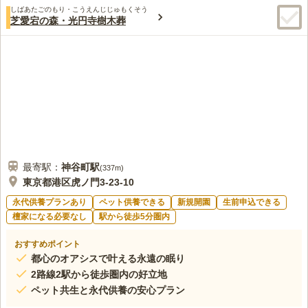
しばあたごのもり・こうえんじじゅもくそう
芝愛宕の森・光円寺樹木葬
最寄駅：
神谷町
駅
(
337m
)
東京都港区虎ノ門3-23-10
永代供養プランあり
ペット供養できる
新規開園
生前申込できる
檀家になる必要なし
駅から徒歩5分圏内
おすすめポイント
都心のオアシスで叶える永遠の眠り
2路線2駅から徒歩圏内の好立地
ペット共生と永代供養の安心プラン