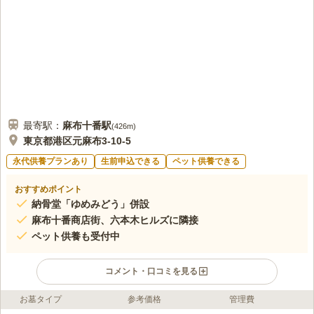
で置いてきては行けないのでたくさんは持って行きません
口コミの続きを読む
最寄駅：
麻布十番
駅
(
426m
)
東京都港区元麻布3-10-5
永代供養プランあり
生前申込できる
ペット供養できる
おすすめポイント
納骨堂「ゆめみどう」併設
麻布十番商店街、六本木ヒルズに隣接
ペット供養も受付中
コメント・口コミを見る
お墓タイプ
参考価格
管理費
ライフドット編集部のコメント