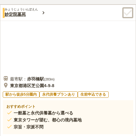
由緒ある寺院墓地です。
口コミ評価
みょうじょういんぼえん
4.3
みんなの評価
口コミ
2
件
妙定院墓苑
お花屋さんは周囲にたくさんあり、また素敵なレストランもたく
30代
女性
さんあるので、親族の会食にも困りません。環境的にも閑静な住宅街なの
で、ゆったりでき気に入っています。
口コミの続きを読む
最寄駅：
赤羽橋
駅
(
283m
)
東京都港区芝公園4-9-8
駅から徒歩5分圏内
永代供養プランあり
生前申込できる
おすすめポイント
一般墓と永代供養墓から選べる
東京タワーが望む、都心の境内墓地
宗旨・宗派不問