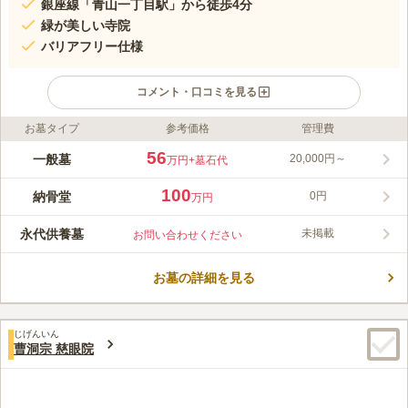
銀座線「青山一丁目駅」から徒歩4分
緑が美しい寺院
バリアフリー仕様
コメント・口コミを見る
お墓タイプ
参考価格
管理費
ライフドット編集部のコメント
東京メトロ半蔵門線・銀座線・都営大江戸線「青山一丁目駅」、
56
一般墓
20,000円～
万円
+墓石代
東京メトロ銀座線「外苑前駅」4a出口から徒歩約7分、東京メト
ロ千代田線「乃木坂駅」5番出口から徒歩約7分と3駅から徒歩で
100
納骨堂
0円
万円
行ける、アクセス抜群な曹洞宗 玉窓寺です。園内は、陽当りも
コメントの続きを読む
良好な、バリアフリー設計となっています。永代供養墓の他にも
永代供養墓
未掲載
お問い合わせください
スーペリアモニュメント（夫婦墓）があり、ニーズに合わせてお
口コミ評価
選び頂けます。
3.9
みんなの評価
口コミ
2
件
お墓の詳細を見る
閑静な住宅地でおしゃれな店が多くて行った時にショピイングが
70代
男性
楽しめて楽しいので家族と一緒に行っても楽しい
口コミの続きを読む
じげんいん
曹洞宗 慈眼院