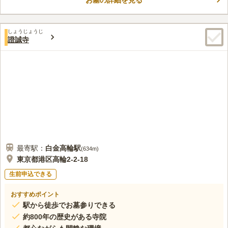
お墓の詳細を見る
かなえてくれた時にこんにゃくをお供えする風習があったことか
コメントの続きを読む
ら「こんにゃく閻魔」と言われ港区の指定文化財になっていま
す。墓地内はバリアフリー設定なので、安心してご利用頂けま
口コミ評価
す。
しょうじょうじ
この霊園はまだ誰からも評価されていません。
證誠寺
最寄駅：
白金高輪
駅
(
634m
)
東京都港区高輪2-2-18
生前申込できる
おすすめポイント
駅から徒歩でお墓参りできる
約800年の歴史がある寺院