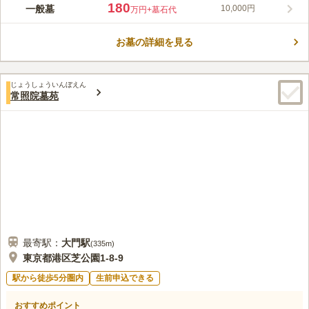
港区元麻布にある曹洞宗の寺院で、寛永3年（1626）に白容伝清
180
一般墓
10,000円
万円
+墓石代
大和尚によって創設されました。明治11年（1878）に麻布区役
所として開所、後港区となりました。 日当たりの良い墓地で、
お墓の詳細を見る
境内には釈迦牟尼佛、慈愛観音（聖観音）や、関東大震災で犠牲
コメントの続きを読む
になった方々の供養のための六地蔵があります。2015～2017年
に「ゆめみどう」を設立し、本堂の建替えを含めた大規模なリニ
口コミ評価
ューアル工事が行われました。 都心にありながら、静かな環境
じょうしょういんぼえん
この霊園はまだ誰からも評価されていません。
常照院墓苑
でお参りいただけます。駐車場も完備されているので、お車でも
お参りに行くことができます。
最寄駅：
大門
駅
(
335m
)
東京都港区芝公園1-8-9
駅から徒歩5分圏内
生前申込できる
おすすめポイント