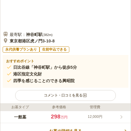
最寄駅：
神谷町
駅
(
382m
)
東京都港区虎ノ門3-10-8
永代供養プランあり
生前申込できる
おすすめポイント
日比谷線「神谷町駅」から徒歩5分
港区指定文化財
四季を感じることのできる興昭院
コメント・口コミを見る
お墓タイプ
参考価格
管理費
ライフドット編集部のコメント
地下鉄日比谷線「神谷町駅」から徒歩5分の立地です。アクセス
298
一般墓
12,000円
万円
も良く、都心に位置しています。園内では、自然に囲まれている
ので四季を感じながらお参り頂けます。石造閻魔王像は、願いを