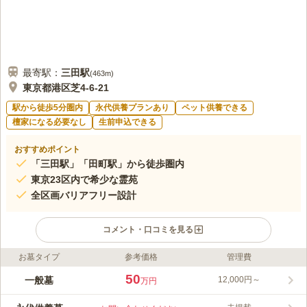
最寄駅：
三田
駅
(
463m
)
東京都港区芝4-6-21
駅から徒歩5分圏内
永代供養プランあり
ペット供養できる
檀家になる必要なし
生前申込できる
おすすめポイント
「三田駅」「田町駅」から徒歩圏内
東京23区内で希少な霊苑
全区画バリアフリー設計
コメント・口コミを見る
お墓タイプ
参考価格
管理費
ライフドット編集部のコメント
最寄の「三田駅」・「田町駅」から徒歩５分以内と、アクセス抜
50
一般墓
12,000円～
万円
群な霊園です。また、駅から近く、専用駐車場も完備しているの
で電車でも車でもアクセス至便です。園内は、日当たりや水はけ