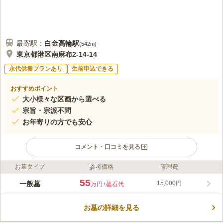
最寄駅：
白金高輪
駅
(
542m
)
東京都港区南麻布2-14-14
永代供養プランあり
生前申込できる
おすすめポイント
大小様々な区画から選べる
宗旨・宗派不問
お年寄りの方でも安心
コメント・口コミを見る
お墓タイプ
参考価格
管理費
ライフドット編集部のコメント
都営三田線・東京メトロ南北線「白金高輪駅」から徒歩6分と、
55
一般墓
15,000円
万円
+墓石代
快適でアクセス良好な霊園です。また、国道に面しており、お車
でのご利用も可能です。歴史を感じさせる山門には独自の彫刻模
お墓の詳細を見る
様が施され、中庭へ抜けると、白と朱色のモダンな本堂が出迎え
コメントの続きを読む
てくれます。正保二年（1645）2月に現在の南麻布に創建され、