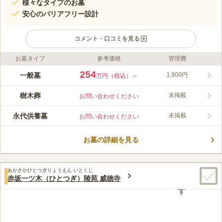
様々なタイプのお墓
安心のバリアフリー設計
コメント・口コミを見る
お墓タイプ
参考価格
管理費
ライフドット編集部のコメント
都会的で洗練された雰囲気の青山通りにある、青山梅窓院墓苑。
254
一般墓
1,900円
万円（税込）～
最寄り駅から、徒歩10分以内で行けるので交通アクセスが良好で
す。また、近くには商業施設があるのでお参り後の散策も楽しめ
樹木葬
未掲載
お問い合わせください
ます。江戸時代から続く由緒正しいお寺の墓地ですが、墓苑内は
コメントの続きを読む
バリアフリー対応しており、車いすの方やベビーカーで来寺され
永代供養墓
未掲載
お問い合わせください
る方でも安心してお参りできます。一般墓所からさまざなプラン
口コミ評価
が用意されているので、お好みでお選び頂けます。
4.1
みんなの評価
口コミ
10
件
お墓の詳細を見る
梅窓院は、青山通り（国道246号線があり）に面した立地で、最
60代
男性
寄り駅が外苑前駅ですから、飲食店もカフェもスーパーマーケットもブテ
ィックも花屋もあり、買い物やウインドウショッピングをするのも楽しい
あかさかひとつぎりょうえん いとくじ
と思います。
赤坂一ツ木（ひとつぎ）陵苑 威徳寺
口コミの続きを読む