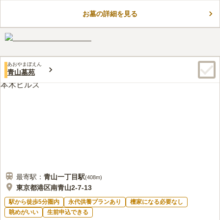
い出、未来へのメッセージなどを残せる新しいお墓です。無機質
お墓の詳細を見る
になりがちな室内のお墓に、生花や水をお供えするなど、故人へ
コメントの続きを読む
の温かい心遣いを大切にしています。400年以上の歴史を持つ
「赤坂不動尊 威徳寺」が運営しており、寺ヨガや写経といった
口コミ評価
文化的な催しも人気です。また、お子様の文字や好きな言葉を刻
3.8
みんなの評価
口コミ
1
件
むなど、ご家族の想いを形にできる個性豊かな銘板も魅力です。
都会の真ん中にあるので、周辺にホテルや飲食店をはじめ様々な
50代
女性
シンプルで美しい設計は、清掃がしやすく、清潔な環境を維持で
あおやまぼえん
店舗や施設が揃っており、大変便利でありがたいです。
きます。賑やかな赤坂の街にあるため、お参りの帰りにはランチ
青山墓苑
口コミの続きを読む
や買い物を楽しむことができ、亡き人も喜んでくれるでしょう。
お客様に寄り添い、真心を込めた誠実な対応で、納得のいくお墓
づくりをサポートしております。ぜひ一度、ご見学くださいま
せ。
最寄駅：
青山一丁目
駅
(
408m
)
東京都港区南青山2-7-13
駅から徒歩5分圏内
永代供養プランあり
檀家になる必要なし
眺めがいい
生前申込できる