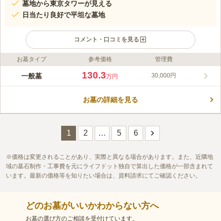
墓地から東京タワーが見える
日当たり良好で平坦な墓地
コメント・口コミを見る
お墓タイプ
参考価格
管理費
ライフドット編集部のコメント
東京都港区にある真宗大谷派のお寺です。都心の賑やかな場所に
130.3
一般墓
30,000円
万円
ありますが、境内は緑が多く静かな環境です。参道は平らで凹凸
が少なく、明るい雰囲気です。境内からは東京タワーを見ること
お墓の詳細を見る
ができ、ロケーションも悪くありません。また、将棋教室やヨガ
コメントの続きを読む
教室が開かれることもあり、多くの方に開かれた寺院です。近く
には芝公園4号地があり、少し足を延ばすと虎ノ門ヒルズがあり
口コミ評価
ます。
この霊園はまだ誰からも評価されていません。
1
2
…
5
6
価格は変更されることがあり、実際と異なる場合があります。また、近隣地
域の墓石制作・工事費を元にライフドット独自で算出した価格が一部含まれて
います。最新の価格等を知りたい場合は、資料請求にてご確認ください。
どのお墓がいいかわからない方へ
お墓の選び方のご相談を受付けています。