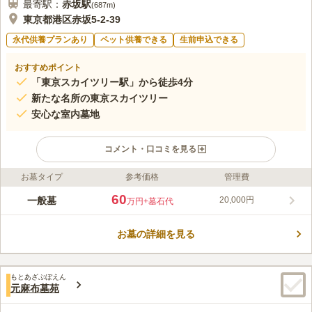
最寄駅：
赤坂
駅
(
687m
)
東京都港区赤坂5-2-39
永代供養プランあり
ペット供養できる
生前申込できる
おすすめポイント
「東京スカイツリー駅」から徒歩4分
新たな名所の東京スカイツリー
安心な室内墓地
コメント・口コミを見る
お墓タイプ
参考価格
管理費
ライフドット編集部のコメント
隅田川周辺の江戸情緒と現代感覚の融合した圓通寺は、伊勢崎線
60
一般墓
20,000円
万円
+墓石代
「とうきょうスカイツリー駅」から徒歩4分と、アクセス良好な
霊園です。また、4駅利用可能なので、交通至便な立地です。本
お墓の詳細を見る
堂前からは新たな名所の東京スカイツリーを仰ぎ見ることができ
コメントの続きを読む
るので、お参り後の散策も楽します。永代供養墓地の他にも、家
族墓・夫婦墓・個人墓とご用意されているので、お好みでお選び
口コミ評価
頂けまます。
もとあざぶぼえん
3.8
みんなの評価
口コミ
1
件
元麻布墓苑
赤坂見附界隈にはいろいろなお店があります 中華料理店や焼肉
60代
女性
屋さんが気に入っています お供え物はその場でちょっと口をつけるだけ