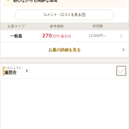
都心ながらも閑静な環境
コメント・口コミを見る
お墓タイプ
参考価格
管理費
ライフドット編集部のコメント
日当たりがよく、緑豊かで心安らぐ環境。手入れの行き届いた境
270
一般墓
12,000円～
万円
+墓石代
内墓地は、きれいで清潔感があります。
コメントの続きを読む
お墓の詳細を見る
口コミ評価
この霊園はまだ誰からも評価されていません。
へんじょうじ
遍照寺