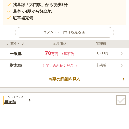
浅草線「大門駅」から徒歩3分
最寄り4駅から好立地
駐車場完備
コメント・口コミを見る
お墓タイプ
参考価格
管理費
ライフドット編集部のコメント
都営浅草線・大江戸線「大門駅」、都営三田線「御成門駅」、都
70
一般墓
10,000円
万円～
+墓石代
営三田線「芝公園駅」、JR山手線「浜松町駅」と各駅からのア
クセス抜群な常照院墓苑です。また、駐車場も完備されているの
樹木葬
未掲載
お問い合わせください
で、お車でも行くことができます。戦時中の空襲を免れた本堂内
コメントの続きを読む
陣は「あかん堂」として文化財にとうろくされています。園内
は、緑豊かな囲まれ、墓地までの参道や寺務所なども綺麗に整備
お墓の詳細を見る
口コミ評価
されています。
この霊園はまだ誰からも評価されていません。
こうしょういん
興昭院