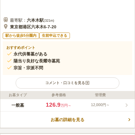
最寄駅：
六本木
駅
(
321m
)
東京都港区六本木6-7-20
駅から徒歩5分圏内
生前申込できる
おすすめポイント
永代供養墓がある
陽当り良好な長耀寺墓苑
宗旨・宗派不問
コメント・口コミを見る
お墓タイプ
参考価格
管理費
ライフドット編集部のコメント
日比谷線「六本木駅」から徒歩2分と、歩いてお参りできるアク
126.9
一般墓
12,000円～
万円～
セス良好な霊園です。また、六本木というアクセスの良さに加え
て、駅周辺には商業施設があるので、お参り後の散策も楽しめま
お墓の詳細を見る
す。陽当たり良好な長耀寺墓苑では、過去の宗旨・宗派は不問な
コメントの続きを読む
ので、どなたでも安心してご利用頂けます。駐車場も完備されて
いるので、お車でもお参りに行くことができます。
口コミ評価