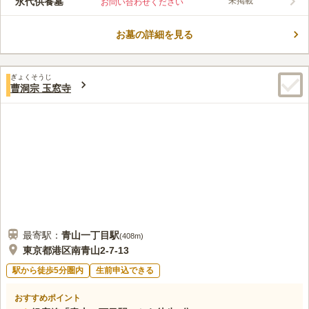
永代供養墓
未掲載
お問い合わせください
も良く、バリアフリー設計のため車椅子やお子様連れの方でも安
コメントの続きを読む
心してご利用頂けます。寄付金、付届け一切なしの為、どなたで
も安心してご利用頂けます。ペット埋葬もありさまざなプランが
お墓の詳細を見る
口コミ評価
用意されています。
3.4
みんなの評価
口コミ
2
件
食事や休憩のできる店舗も近隣にあるので、お墓詣りに行った時
40代
女性
ぎょくそうじ
に利用できてとても便利であると感じています。落ち着いた雰囲気のある
曹洞宗 玉窓寺
街並みなのも気に入っています。
口コミの続きを読む
最寄駅：
青山一丁目
駅
(
408m
)
東京都港区南青山2-7-13
駅から徒歩5分圏内
生前申込できる
おすすめポイント