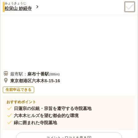
みょうきょうじ
4.7
みんなの評価
口コミ
2
件
松栄山 妙経寺
お墓から歩いて5分ほどのところに、大小人数食事ができるお店
20代
女性
があります。墓地の周りは住宅街なので、静かでゆっくりとお参りできま
す。のどかな雰囲気で気に入っています。
口コミの続きを読む
最寄駅：
麻布十番
駅
(
886m
)
東京都港区六本木6-15-16
生前申込できる
おすすめポイント
日蓮宗の伝統・宗旨を遵守する寺院墓地
六本木ヒルズを望む都会的な環境
緑に囲まれた寺院墓地