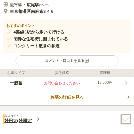
最寄駅：
広尾
駅
(
957m
)
東京都港区南麻布3-4-6
おすすめポイント
4路線3駅から歩いて行ける
閑静な住宅街に囲まれている
コンクリート敷きの参道
コメント・口コミを見る
お墓タイプ
参考価格
管理費
ライフドット編集部のコメント
約400年の歴史を持つ浄土宗の寺院です。南麻布という華やかな
一般墓
12,000円
お問い合わせください
地にありますが、周りは住宅が多く静かな印象です。3駅から徒
歩圏内と駅の近くにあり、駐車場も備えられているため自家用車
お墓の詳細を見る
での移動も可能です。道から少し奥まった場所にあり、手前に駐
コメントの続きを読む
車場、奥に本堂があります。墓地は向かって左側にあり、日当た
りが良く、暗くジメっとした昔ながらのイメージはありません。
口コミ評価
みょうえんじ
この霊園はまだ誰からも評価されていません。
妙円寺(妙圓寺)