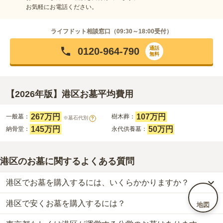
お気軽にお電話ください。
ライフドット相談窓口（
09:30～18:00
受付）
通話
0120-964-790
無料
【2026年版】港区お墓平均費用
267万円
107万円
一般墓：
樹木葬：
※墓石代別
?
145万円
50万円
納骨堂：
永代供養墓：
港区のお墓に関するよくある質問
港区でお墓を購入するには、いくらかかりますか？
港区で安くお墓を購入するには？
港区
での購入費用の目安は、
一般墓が約434万円、樹木葬が約107
地図
万円、納骨堂が約145万円、永代供養墓が約50万円
です。