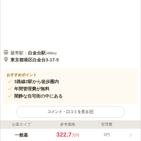
最寄駅：
白金台
駅
(
498m
)
東京都港区白金台3-17-5
おすすめポイント
3路線2駅から徒歩圏内
年間管理費が無料
閑静な住宅街の中にある
コメント・口コミを見る
お墓タイプ
参考価格
管理費
ライフドット編集部のコメント
妙円寺（妙圓寺）は東京都港区にある日蓮宗のお寺です。境内に
322.7
一般墓
0円
万円
は寿老人尊と福禄寿尊が祀られており、山手七福神のいる寺院と