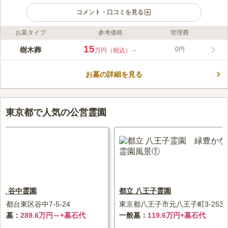
コメント・口コミを見る
お墓タイプ
参考価格
管理費
ライフドット編集部のコメント
約400年の歴史を持つ光円寺の境内にオープン予定の樹木葬墓地
15
樹木葬
0円
万円（税込）～
です。50種類以上の植栽が彩る華やかな区画で、1～4人まで一
緒に眠ることができます。全員が納骨されたあとは年間管理費は
お墓の詳細を見る
かからず、家族に負担を残しません。合葬墓「紅葉の碑」、個別
コメントの続きを読む
墓「凜花」、ペット共葬可能な個別墓「双葉」があり、全て使用
期間は13年です。13年後は合祀され、光円寺によって永代にわ
口コミ評価
たり供養されます。 現在、改修工事中のため、駐車場はご利用
4.8
みんなの評価
口コミ
1
件
東京都で人気の公営霊園
いただけません。詳しくはお問い合わせください。
東京タワーがお墓から見えるのが感動でした。 愛宕神社や東京
50代
女性
プリンスホテル、芝公園、増上寺と周辺には名だたる名所だらけです。
口コミの続きを読む
立 谷中霊園
都立 八王子霊園
京都台東区谷中7-5-24
東京都八王子市元八王子町3-2536
般墓
289.6万円～+墓石代
一般墓
119.6万円+墓石代