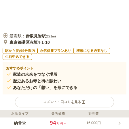
最寄駅：
赤坂見附
駅
(
221m
)
東京都港区赤坂4-1-10
駅から徒歩5分圏内
永代供養プランあり
檀家になる必要なし
生前申込できる
おすすめポイント
家族の未来をつなぐ場所
歴史あるお寺と街の賑わい
あなただけの「想い」を形にできる
コメント・口コミを見る
お墓タイプ
参考価格
管理費
ライフドット編集部のコメント
赤坂一ツ木陵苑は、業界唯一の機能「家系樹」を備え、お墓の横
94
納骨堂
16,000円
万円～
に設置されたモニターで家系図の作成や、故人の写真、家族の思