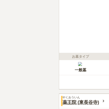
お墓タイプ
一般墓
やくおういん
薬王院 (東長谷寺)