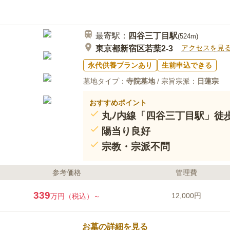
最寄駅：
四谷三丁目
駅
(
524m
)
アクセスを見
東京都新宿区若葉2-3
永代供養プランあり
生前申込できる
墓地タイプ：
寺院墓地
/ 宗旨宗派：
日蓮宗
おすすめポイント
丸ﾉ内線「四谷三丁目駅」徒
陽当り良好
宗教・宗派不問
参考価格
管理費
339
12,000円
万円（税込）～
お墓の詳細を見る