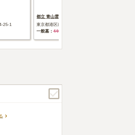
都立 青山霊園
都立 谷中霊
25-1
東京都港区南青山2-32-2
東京都台東区谷
一般墓
440万円～+墓石代
一般墓
2
る