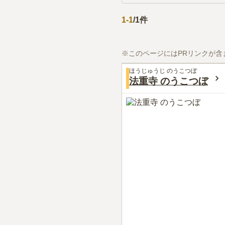
1
-
1
/
1
件
※このページにはPRリンクが含
ほうじゅうじ のうこつぼ
法重寺 のうこつぼ