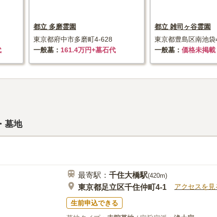
都立 多磨霊園
都立 雑司ヶ谷霊園
東京都府中市多磨町4-628
東京都豊島区南池袋4-
代
一般墓
161.4万円+墓石代
一般墓
価格未掲載
・墓地
最寄駅：
千住大橋
駅
(
420m
)
アクセスを見
東京都足立区千住仲町4-1
生前申込できる