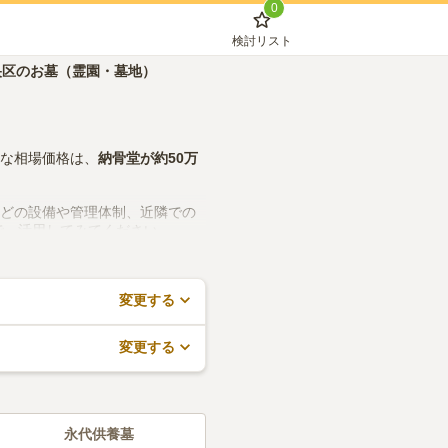
0
検討リスト
央区のお墓（霊園・墓地）
的な相場価格は、
納骨堂
が約
50万
などの設備や管理体制、近隣での
で、活用してみてください。
変更する
変更する
永代供養墓