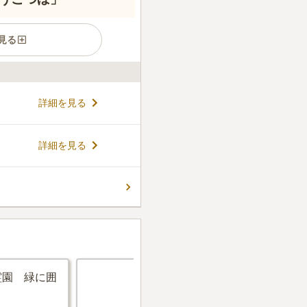
見る
ある浄土真宗本願寺派のお寺
詳細を見る
したビル型のお寺で、墓地は
般墓の中にあり、各区画に花
す。ペットと一緒に眠ることが
コメントの続きを読む
詳細を見る
たくない方におすすめです。
、後継者で悩んでいる方も安
ん。