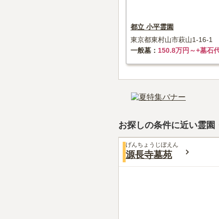
都立 小平霊園
東京都東村山市萩山1-16-1
一般墓
150.8万円～+墓石
お探しの条件に近い霊園
げんちょうじぼえん
源長寺墓苑