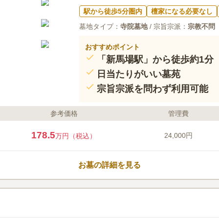
駅から徒歩5分圏内
檀家になる必要なし
墓地タイプ：
寺院墓地
/ 宗旨宗派：
宗教不問
おすすめポイント
「新馬場駅」から徒歩約1分
日当たりがいい墓苑
宗旨宗派を問わず利用可能
参考価格
管理費
178.5
24,000円
万円（税込）
お墓の詳細を見る