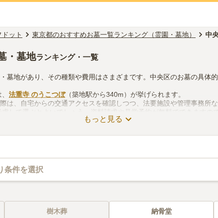
フドット
東京都のおすすめお墓一覧ランキング（霊園・墓地）
中
墓・墓地
ランキング・一覧
園・墓地があり、その種類や費用はさまざまです。中央区のお墓の具体
は、
法重寺 のうこつぼ
（築地駅から340m）が挙げられます。
る際は、自宅からの交通アクセスを確認しつつ、法要施設や管理事務所
考慮して選ぶとよいでしょう。資料請求や見学予約が無料でできますの
もっと見る
り条件を選択
樹木葬
納骨堂