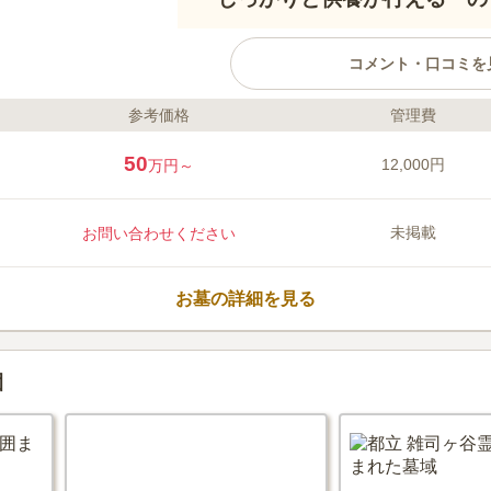
コメント・口コミを
参考価格
管理費
ライフドット編集部のコメント
築地本願寺の隣、晴海通り沿いに
50
12,000円
万円～
です。中央区という都心にマッチ
裏手にあります。のうこつぼは一
立が付いており、香炉は1カ所で
未掲載
お問い合わせください
できるため、愛するペットと離れ
また、永代供養が付いているため
口コミ評価
心して利用できます。
この霊園はまだ誰からも評価されていませ
お墓の詳細を見る
園