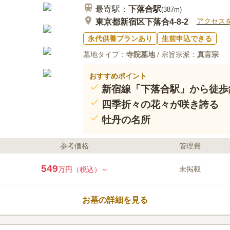
最寄駅：
下落合
駅
(
387m
)
アクセス
東京都新宿区下落合4-8-2
永代供養プランあり
生前申込できる
墓地タイプ：
寺院墓地
/ 宗旨宗派：
真言宗
おすすめポイント
新宿線「下落合駅」から徒歩
四季折々の花々が咲き誇る
牡丹の名所
参考価格
管理費
549
未掲載
万円（税込）～
お墓の詳細を見る