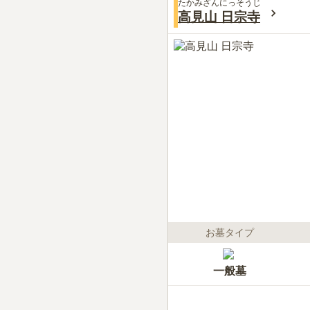
たかみざんにっそうじ
高見山 日宗寺
お墓タイプ
一般墓