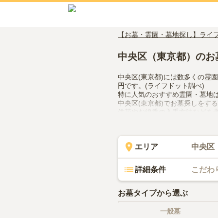
【お墓・霊園・墓地探し】ライ
中央区（東京都）のお
中央区(東京都)には数多くの霊
円
です。(ライフドット調べ)
特に人気のおすすめ霊園・墓地
中央区(東京都)でお墓探しをす
供花やお線香の入手方法などを
エリア
中央区
詳細条件
こだわ
お墓タイプから選ぶ
一般墓