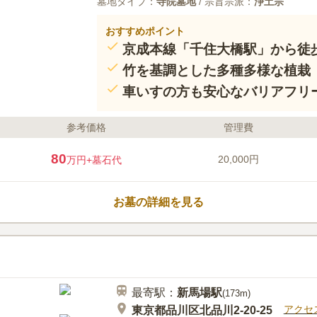
墓地タイプ：
寺院墓地
/ 宗旨宗派：
浄土宗
おすすめポイント
京成本線「千住大橋駅」から徒
竹を基調とした多種多様な植栽
車いすの方も安心なバリアフリ
参考価格
管理費
80
20,000円
万円
+墓石代
お墓の詳細を見る
最寄駅：
新馬場
駅
(
173m
)
アクセ
東京都品川区北品川2-20-25