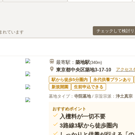
チェックして検討リ
まれています
最寄駅：
築地
駅
(
340m
)
アクセス
東京都中央区築地3-17-10
駅から徒歩5分圏内
永代供養プランあり
新規開園
生前申込できる
墓地タイプ：
寺院墓地
/ 宗旨宗派：
浄土真宗
おすすめポイント
入檀料が一切不要
3路線3駅から徒歩圏内
しっかりと供養が行える「の