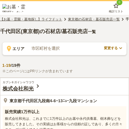
0
検討リスト
【お墓・霊園・墓地探し】ライフドット
東京都の石材店・墓石販売店一覧
千
千代田区(東京都)の石材店/墓石販売店
一覧
変更する
市区町村を選択
エリア
1
-
19
/
19
件
※このページにはPRリンクが含まれています
カブシキガイシャワコウ
株式会社和光
東京都千代田区九段南4-6−13ﾆｭｰ九段マンション
販売実績1万件以上
株式会社和光は、これまでに1万件以上のお墓や永代供養墓、樹木葬などを
販売してきました。その実績はお客様からの信頼の証しであり、多くの方々