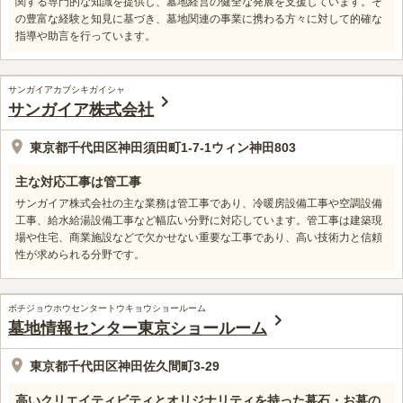
関する専門的な知識を提供し、墓地経営の健全な発展を支援しています。そ
の豊富な経験と知見に基づき、墓地関連の事業に携わる方々に対して的確な
指導や助言を行っています。
サンガイアカブシキガイシャ
サンガイア株式会社
東京都千代田区神田須田町1-7-1ウィン神田803
主な対応工事は管工事
サンガイア株式会社の主な業務は管工事であり、冷暖房設備工事や空調設備
工事、給水給湯設備工事など幅広い分野に対応しています。管工事は建築現
場や住宅、商業施設などで欠かせない重要な工事であり、高い技術力と信頼
性が求められる分野です。
ボチジョウホウセンタートウキョウショールーム
墓地情報センター東京ショールーム
東京都千代田区神田佐久間町3-29
高いクリエイティビティとオリジナリティを持った墓石・お墓の