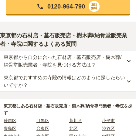
通話
0120-964-790
無料
東京都
の石材店・墓石販売店・樹木葬/納骨堂販売業
者・寺院に関するよくある質問
東京都から自分に合った石材店・墓石販売店・樹木葬/
納骨堂販売業者・寺院を見つける方法は？
東京都でおすすめの寺院の情報はどのように探したらい
東京都
で自分に合った業者を見つけるには、まず供養方法を決める
ことが大切です。
いですか？
なぜなら供養の種類ごとに、依頼すべき業者が変わってくるからで
す。
東京都
で寺院墓地を選ぶ際には、「寺院の雰囲気」「ご住職の供養
例えば、墓石のお墓で供養をしたい場合は「石材店」や「墓石販売
方針や考え」「立地（通いやすさ）」などの情報を収集する事が大
東京都
にある石材店・墓石販売店・樹木葬/納骨専門業者・寺院を探
店」、お墓の後継ぎに心配がある方は、樹木葬や納骨堂を取り扱っ
切です。
す
ている「納骨堂販売業者」「寺院」を選びましょう。
長年にわたってご先祖様を供養する場所となるため、立地や費用な
練馬区
目黒区
荒川区
小平市
東京都
には霊園が多数あり、選べるお墓タイプも多様です。
どの条件以外に、供養に対する考え方の相性を確認することをおす
豊島区
台東区
北区
渋谷区
もしどのような供養方法やお墓タイプが自分に合っているか迷った
すめします。