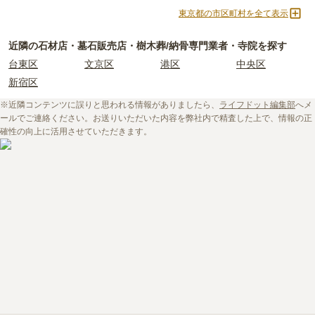
東村山市
文京区
国分寺市
中野区
時は、
お墓の基礎知識
をご覧いただくことおすすめいたします。
しかし、寺院に関する情報は公開されていないことも多く、実際に
東京都の市区町村を全て表示
世田谷区
港区
東大和市
西東京市
また、ライフドットにご相談いただければ、お客様のご希望に合っ
ご自身で現地に行って確かめるしかない場合もあります。
た業者のご紹介や、お墓の見学予約などを承ることが可能です。
ライフドットでは、寺院に関する基礎知識や選び方のポイントなど
立川市
奥多摩町
瑞穂町
江東区
近隣の石材店・墓石販売店・樹木葬/納骨専門業者・寺院を探す
を情報発信しています。
小金井市
日の出町
品川区
三鷹市
台東区
文京区
港区
中央区
初めての寺院墓地選びに不安がある方はぜひ下記の記事をご一読く
狛江市
町田市
府中市
江戸川区
新宿区
ださい。
羽村市
昭島市
あきる野市
青梅市
※近隣コンテンツに誤りと思われる情報がありましたら、
ライフドット編集部
へメ
日野市
八王子市
大田区
中央区
・
寺院墓地の使用料相場は約77万円。檀家料などの費用も必要
ールでご連絡ください。お送りいただいた内容を弊社内で精査した上で、情報の正
多摩市
千代田区
調布市
足立区
・
お寺の納骨堂を探したい！選ぶときの注意点や利用までの流れも
確性の向上に活用させていただきます。
解説！
東久留米市
葛飾区
墨田区
杉並区
・
お寺で樹木葬をしたい！檀家は必須？押さえておきたい注意点を
新宿区
稲城市
板橋区
解説
・
檀家制度ってなに？その成り立ちや実態をくまなく解説