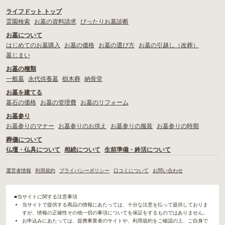
ライフドット トップ
霊園検索
お墓の資料請求
ぴったりお墓診断
お墓について
はじめてのお墓購入
お墓の価格
お墓の選び方
お墓の引越し（改葬）
墓じまい
お墓の種類
一般墓
永代供養墓
樹木葬
納骨堂
お墓を建てる
墓石の価格
お墓の管理費
お墓のリフォーム
お墓参り
お墓参りのマナー
お墓参りのお供え
お墓参りの服装
お墓参りの時期
葬儀について
仏壇・仏具について
相続について
生前準備・終活について
運営者情報
利用規約
プライバシーポリシー
口コミについて
お問い合わせ
■当サイトに関する注意事項
当サイトで提供する商品の情報にあたっては、十分な注意を払って提供しておりま
すが、情報の正確性その他一切の事項についてを保証をするものではありません。
お申込みにあたっては、提携事業者のサイトや、利用規約をご確認の上、ご自身で