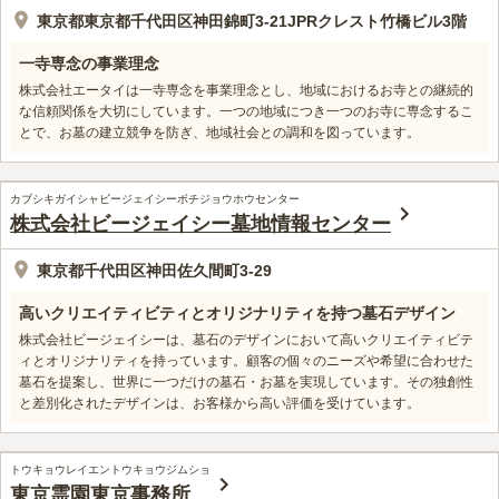
東京都東京都千代田区神田錦町3-21JPRクレスト竹橋ビル3階
一寺専念の事業理念
株式会社エータイは一寺専念を事業理念とし、地域におけるお寺との継続的
な信頼関係を大切にしています。一つの地域につき一つのお寺に専念するこ
とで、お墓の建立競争を防ぎ、地域社会との調和を図っています。
カブシキガイシャビージェイシーボチジョウホウセンター
株式会社ビージェイシー墓地情報センター
東京都千代田区神田佐久間町3-29
高いクリエイティビティとオリジナリティを持つ墓石デザイン
株式会社ビージェイシーは、墓石のデザインにおいて高いクリエイティビテ
ィとオリジナリティを持っています。顧客の個々のニーズや希望に合わせた
墓石を提案し、世界に一つだけの墓石・お墓を実現しています。その独創性
と差別化されたデザインは、お客様から高い評価を受けています。
トウキョウレイエントウキョウジムショ
東京霊園東京事務所