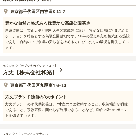
東京都千代田区内神田3-11-7
豊かな自然と格式ある緑豊かな高級公園墓地
東京霊園は、大正天皇と昭和天皇の武蔵陵に近い、豊かな自然に包まれたロ
ケーションを特色とする高級公園墓地です。50年の歴史を刻む格式ある施設
であり、自然の中で永遠の安らぎを求める方にぴったりの環境を提供してい
ます。
ホウジョウ【カブシキガイシャワコウ】
方丈【株式会社和光】
東京都千代田区九段南4-6−13
方丈ブランド独自の3大ポイント
方丈ブランドの永代供養墓は、7寸壺のまま収納すること、収納場所が明確
であること、宗教宗派に関わらず利用できることなど、独自の3つのポイン
トを備えています。
マルノウチクリーンメンテナンス