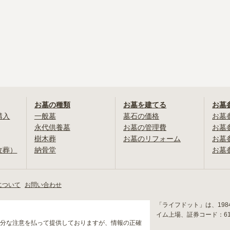
お墓の種類
お墓を建てる
お墓
購入
一般墓
墓石の価格
お墓
永代供養墓
お墓の管理費
お墓
樹木葬
お墓のリフォーム
お墓
改葬）
納骨堂
お墓
について
お問い合わせ
「ライフドット」は、19
イム上場、証券コード：6
分な注意を払って提供しておりますが、情報の正確