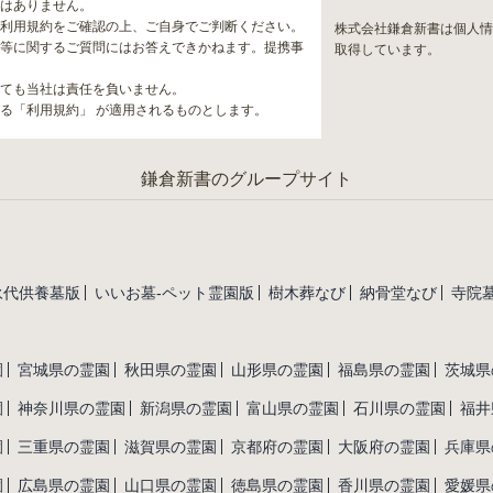
はありません。
利用規約をご確認の上、ご自身でご判断ください。
株式会社鎌倉新書は個人
等に関するご質問にはお答えできかねます。提携事
取得しています。
ても当社は責任を負いません。
る「利用規約」 が適用されるものとします。
鎌倉新書のグループサイト
永代供養墓版
いいお墓-ペット霊園版
樹木葬なび
納骨堂なび
寺院墓
園
宮城県の霊園
秋田県の霊園
山形県の霊園
福島県の霊園
茨城県
園
神奈川県の霊園
新潟県の霊園
富山県の霊園
石川県の霊園
福井
園
三重県の霊園
滋賀県の霊園
京都府の霊園
大阪府の霊園
兵庫県
園
広島県の霊園
山口県の霊園
徳島県の霊園
香川県の霊園
愛媛県