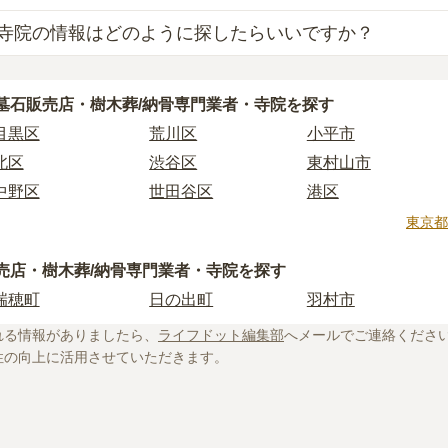
寺院の情報はどのように探したらいいですか？
業者を見つけるには、まず供養方法を決めることが大切です。
とに、依頼すべき業者が変わってくるからです。
ぶ際には、「寺院の雰囲気」「ご住職の供養方針や考え」「立
供養をしたい場合は「石材店」や「墓石販売店」、お墓の後継
墓石販売店・樹木葬/納骨専門業者・寺院を探す
が大切です。
扱っている「納骨堂販売業者」「寺院」を選びましょう。
目黒区
荒川区
小平市
様を供養する場所となるため、立地や費用などの条件以外に、
あり、選べるお墓タイプも多様です。
おすすめします。
北区
渋谷区
東村山市
法やお墓タイプが自分に合っているか迷った時は、
お墓の基礎
情報は公開されていないことも多く、実際にご自身で現地に行
中野区
世田谷区
港区
。
ご相談いただければ、お客様のご希望に合った業者のご紹介や
立川市
奥多摩町
瑞穂町
東京都
院に関する基礎知識や選び方のポイントなどを情報発信してい
。
日の出町
品川区
三鷹市
に不安がある方はぜひ下記の記事をご一読ください。
売店・樹木葬/納骨専門業者・寺院を探す
府中市
江戸川区
羽村市
瑞穂町
日の出町
羽村市
青梅市
日野市
八王子市
場は約77万円。檀家料などの費用も必要
れる情報がありましたら、
ライフドット編集部
へメールでご連絡くださ
多摩市
千代田区
調布市
たい！選ぶときの注意点や利用までの流れも解説！
性の向上に活用させていただきます。
い！檀家は必須？押さえておきたい注意点を解説
葛飾区
墨田区
杉並区
その成り立ちや実態をくまなく解説
板橋区