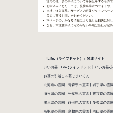
性その他一切の事項についてを保証をするもので
お申込みにあたっては、提携事業者のサイトや、
当社では各商品のサービス内容及びキャンペーン
業者に直接お問い合わせください。
本ページのいかなる情報により生じた損失に対し
なお、本注意事項に定めがない事項は当社が定め
「Life.（ライフドット）」関連サイト
いいお墓
Life.(ライフドット)
いいお墓-
お墓の引越し＆墓じまいくん
北海道の霊園
青森県の霊園
岩手県の霊
埼玉県の霊園
千葉県の霊園
東京都の霊
岐阜県の霊園
静岡県の霊園
愛知県の霊
鳥取県の霊園
島根県の霊園
岡山県の霊