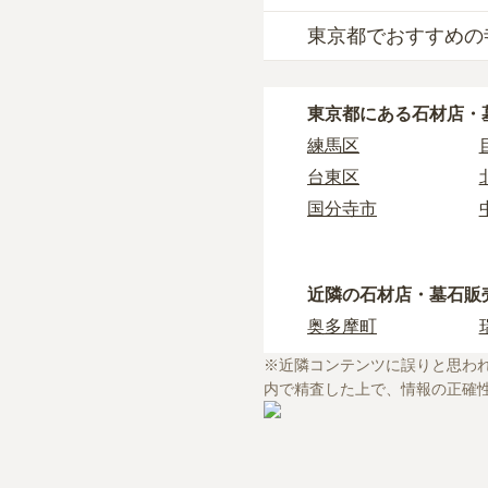
東京都でおすすめの
東京都
で自分に合った
なぜなら供養の種類ご
東京都
で寺院墓地を選
例えば、墓石のお墓で
東京都
にある石材店・
どの情報を収集する事
樹木葬や納骨堂を取り
練馬区
長年にわたってご先祖
東京都
には霊園が多数
相性を確認することを
台東区
もしどのような供養方
しかし、寺院に関する
国分寺市
とおすすめいたします
場合もあります。
また、ライフドットに
西東京市
ライフドットでは、寺
を承ることが可能です
小金井市
初めての寺院墓地選び
近隣の石材店・墓石販
町田市
奥多摩町
あきる野市
・
寺院墓地の使用料相
※近隣コンテンツに誤りと思わ
中央区
・
お寺の納骨堂を探し
内で精査した上で、情報の正確
・
お寺で樹木葬をした
東久留米市
・
檀家制度ってなに？
稲城市