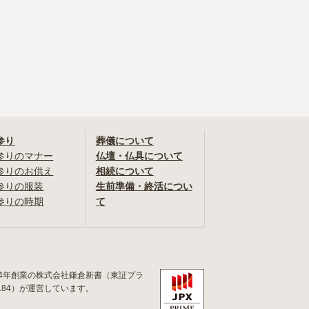
参り
葬儀について
参りのマナー
仏壇・仏具について
参りのお供え
相続について
参りの服装
生前準備・終活につい
参りの時期
て
84年創業の株式会社鎌倉新書（東証プラ
184）が運営しています。