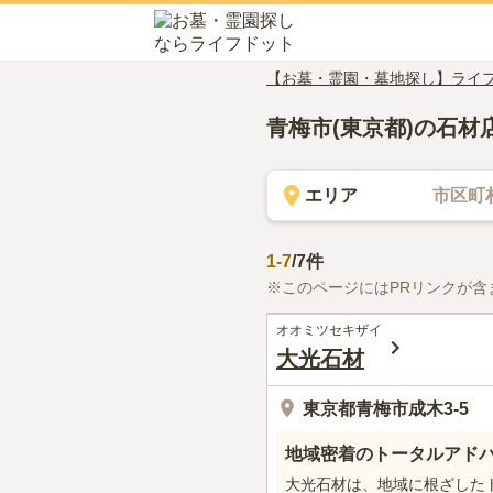
【お墓・霊園・墓地探し】ライ
青梅市(東京都)の石材
エリア
市区町
1
-
7
/
7
件
※このページにはPRリンクが含
オオミツセキザイ
大光石材
東京都青梅市成木3-5
地域密着のトータルアド
大光石材は、地域に根ざした