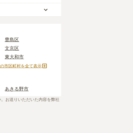
地（通いやすさ）」な
ぎに心配がある方は、
豊島区
供養に対する考え方の
文京区
知識
をご覧いただくこ
って確かめるしかない
東大和市
、お墓の見学予約など
江東区
の市区町村を全て表示
ます。
狛江市
昭島市
あきる野市
大田区
い。お送りいただいた内容を弊社
足立区
新宿区