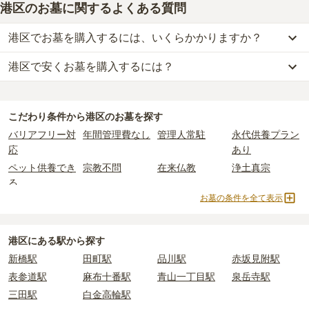
港区のお墓に関するよくある質問
港区でお墓を購入するには、いくらかかりますか？
港区で安くお墓を購入するには？
港区
での購入費用の目安は、
一般墓が約434万円、樹木葬が約107
万円、納骨堂が約145万円、永代供養墓が約50万円
です。
港区
で一番安価な
お墓
は、
清法山 東京徳純院 納骨堂
の
納骨堂
で、
4
一般墓を建てる場合は、「永代使用料（土地代）」と「墓石代」の
万円
からお求めいただけます。
2つが主な費用となります。
こだわり条件から
港区
のお墓を探す
一般的に最も費用を抑えられるのは、他の方のご遺骨と一緒に埋葬
港区
の一般墓の永代使用料の平均は
267万円
で、墓石代は
東京都の
バリアフリー対
年間管理費なし
管理人常駐
永代供養プラン
する
「合祀墓（ごうしぼ）」
と呼ばれるタイプです。個別のお墓に
平均
166.9万円
です。いずれも区画の広さや墓石の大きさ・素材に
応
あり
比べて省スペースで管理の手間がかからないため、費用が安く設定
よって変わります。
ペット供養でき
宗教不問
在来仏教
浄土真宗
されています。
樹木葬・納骨堂・永代供養墓は、基本的に墓石代がかからず、永代
る
価格の目安は、1名あたり5万円〜30万円程度です。
使用料のみかかります。
お墓の条件を全て表示
曹洞宗
真言宗
日蓮宗
浄土宗
港区
で安価なお墓を探したい場合は、
価格の安い順
で並び替えてお
臨済宗
真宗大谷派
黄檗宗
法華宗
なお、お墓によっては以下の費用が別途かかる場合があります。
墓を探すのがおすすめです。
・
開眼法要の費用
：お墓を新しく建てた際に行う儀式のための費
樹木葬
納骨堂
永代供養墓
公営霊園
港区にある駅から探す
用。僧侶に渡すお布施がかかります。
民営霊園
寺院墓地
1人用区画あり
2人用区画あり
新橋駅
田町駅
品川駅
赤坂見附駅
・
納骨式の費用
：お墓に遺骨を納める儀式のための費用。僧侶に渡
3人用区画あり
表参道駅
麻布十番駅
青山一丁目駅
泉岳寺駅
すお布施、会食などの費用がかかります。
三田駅
白金高輪駅
・
年間管理費
：お墓の管理費。契約後、毎年発生するケースがあり