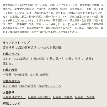
東京都港区のお墓(民営霊園)一覧。お墓探しのlife.（ライフドット）は、東京都港区の霊園・墓
地の中からおすすめのお墓や、ご自宅近くの樹木葬・納骨堂・永代供養墓・一般墓（墓石を建
てるお墓）をご提案します。地域別の墓地一覧、費用相場、お墓(民営霊園)の人気ランキング
など、お墓選びに役立つ情報が満載。お墓の評判・口コミや、詳細な交通アクセス・地図、料
金・値段もご覧いただけます。希望する条件「民営霊園」や、民営霊園・公営霊園（市営・都
立・都営）・有名寺院、宗教・宗派、ペット供養など、さまざまな特徴から比較して東京都港
区のお墓を探せます。お墓の見学予約・資料請求の申込みのほか、墓石購入、お墓の移設、墓
じまい後の遺骨の移動先・移す方法についても気軽にご相談ください。
ライフドット トップ
霊園検索
お墓の資料請求
ぴったりお墓診断
お墓について
はじめてのお墓購入
お墓の価格
お墓の選び方
お墓の引越し（改葬）
墓じまい
お墓の種類
一般墓
永代供養墓
樹木葬
納骨堂
お墓を建てる
墓石の価格
お墓の管理費
お墓のリフォーム
お墓参り
お墓参りのマナー
お墓参りのお供え
お墓参りの服装
お墓参りの時期
葬儀について