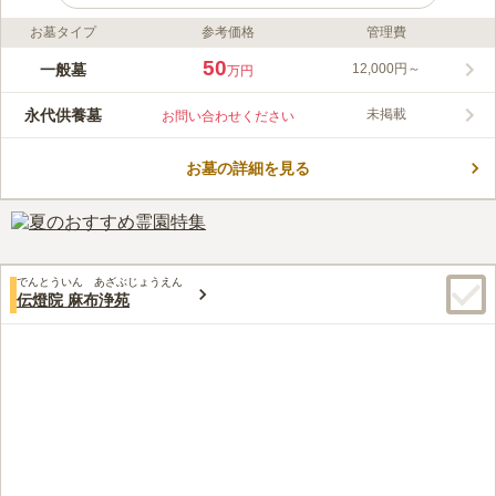
お墓タイプ
参考価格
管理費
ライフドット編集部のコメント
最寄の「三田駅」・「田町駅」から徒歩５分以内と、アクセス抜
50
一般墓
12,000円～
万円
群な霊園です。また、駅から近く、専用駐車場も完備しているの
で電車でも車でもアクセス至便です。園内は、日当たりや水はけ
永代供養墓
未掲載
お問い合わせください
も良く、バリアフリー設計のため車椅子やお子様連れの方でも安
コメントの続きを読む
心してご利用頂けます。寄付金、付届け一切なしの為、どなたで
も安心してご利用頂けます。ペット埋葬もありさまざなプランが
お墓の詳細を見る
口コミ評価
用意されています。
3.4
みんなの評価
口コミ
2
件
食事や休憩のできる店舗も近隣にあるので、お墓詣りに行った時
40代
女性
に利用できてとても便利であると感じています。落ち着いた雰囲気のある
街並みなのも気に入っています。
でんとういん あざぶじょうえん
口コミの続きを読む
伝燈院 麻布浄苑