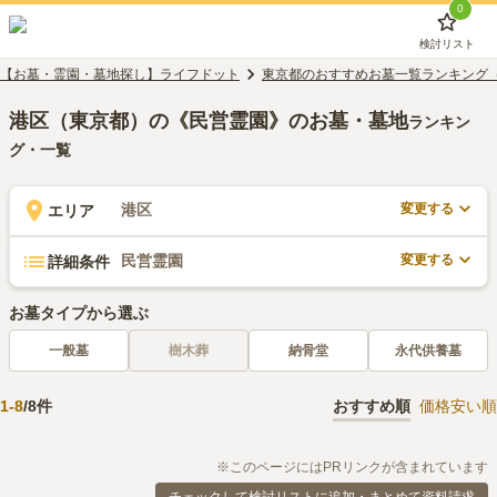
0
検討リスト
【お墓・霊園・墓地探し】ライフドット
東京都のおすすめお墓一覧ランキング
港区（東京都）の《民営霊園》のお墓・墓地
ランキン
グ・一覧
変更する
港区
エリア
変更する
民営霊園
詳細条件
お墓タイプから選ぶ
一般墓
樹木葬
納骨堂
永代供養墓
1
-
8
/
8
件
おすすめ順
価格安い順
※このページにはPRリンクが含まれています