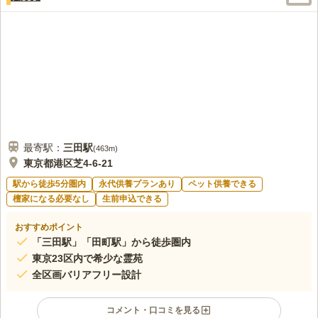
大型・小型含めて生花店がありいつでも生花を購入することがで
30代
女性
きる。またホームセンターやドラッグストア・コンビニエンスストアもあ
るのでいろいろ購入するのには困らない。
口コミの続きを読む
最寄駅：
三田
駅
(
463m
)
東京都港区芝4-6-21
駅から徒歩5分圏内
永代供養プランあり
ペット供養できる
檀家になる必要なし
生前申込できる
おすすめポイント
「三田駅」「田町駅」から徒歩圏内
東京23区内で希少な霊苑
全区画バリアフリー設計
コメント・口コミを見る