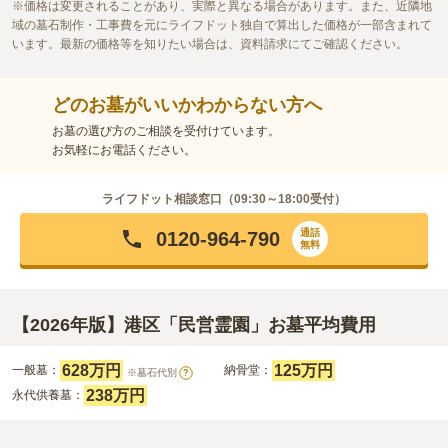
価格は変更されることがあり、実際と異なる場合があります。また、近隣地
にいくらでもあります。
域の墓石制作・工事費を元にライフドット独自で算出した価格が一部含まれて
口コミの続きを読む
います。最新の価格等を知りたい場合は、資料請求にてご確認ください。
どのお墓がいいかわからない方へ
お墓の選び方のご相談を受付けています。
お気軽にお電話ください。
ライフドット相談窓口（
09:30～18:00
受付）
通話
0120-964-790
無料
【2026年版】港区「民営霊園」お墓平均費用
628万円
125万円
一般墓：
納骨堂：
※墓石代別
?
238万円
永代供養墓：