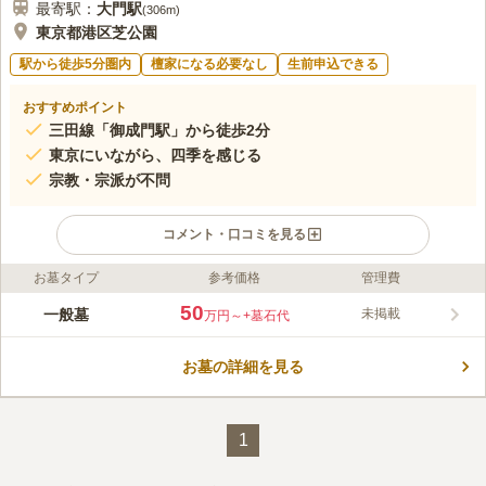
最寄駅：
大門
駅
(
306m
)
東京都港区芝公園
駅から徒歩5分圏内
檀家になる必要なし
生前申込できる
おすすめポイント
三田線「御成門駅」から徒歩2分
東京にいながら、四季を感じる
宗教・宗派が不問
コメント・口コミを見る
お墓タイプ
参考価格
管理費
ライフドット編集部のコメント
見上げれば東京タワー、各最寄り駅からアクセス抜群、都心らし
50
一般墓
未掲載
万円～
+墓石代
い好立地ですが、一足踏み入れれば自然豊かで静かな墓苑が広が
っています。 四季折々の草花を堪能しながらお参りできます。
お墓の詳細を見る
「シェリーホール」が併設されており、葬儀や法要の行事を行う
コメントの続きを読む
ことができます。公園内はバリアフリー設計で、多目的トイレな
ども用意されているので、誰でも安心して利用できます。
口コミ評価
1
3.9
みんなの評価
口コミ
5
件
花屋3さんはJR田町駅の近くにありました。東京タワーから近い
40代
男性
ので景色が良くて、開放感があります。食事はホテルやレストランが周り