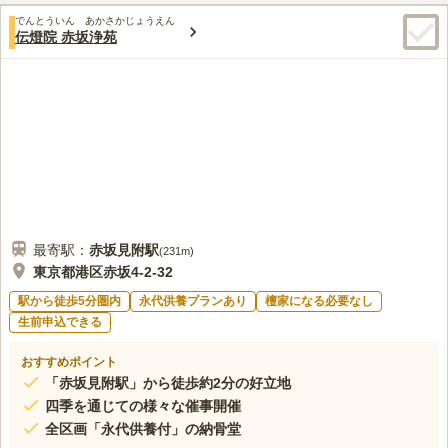
最寄りの駅とお墓の間に店屋があり、お墓参りの前にお花やろう
30代
男性
でんとういん あかさかじょうえん
そくなどの、お供え物を購入することができますので、大変に便利である
伝燈院 赤坂浄苑
と思っていますので、喜んでいます。
口コミの続きを読む
最寄駅：
赤坂見附
駅
(
231m
)
東京都港区赤坂4-2-32
駅から徒歩5分圏内
永代供養プランあり
檀家になる必要なし
生前申込できる
おすすめポイント
「赤坂見附駅」から徒歩約2分の好立地
四季を通じての様々な催事開催
全区画「永代供養付」の納骨堂