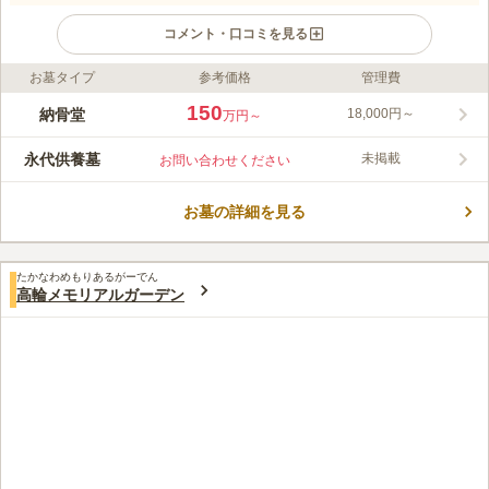
コメント・口コミを見る
お墓タイプ
参考価格
管理費
ライフドット編集部のコメント
伝燈院 赤坂浄苑は、屋内にある墓苑なので、天候に左右される
150
納骨堂
18,000円～
万円～
ことなく気軽にお参りすることができます。生前申込をすること
もできます。自動搬送システムを採用していて、高級感あふれる
永代供養墓
未掲載
お問い合わせください
参拝ブースと、回忌法要や葬儀、会食等、供養仏事の総合的なサ
コメントの続きを読む
ポートが出来る体制も整っているので、どなたでも安心してご利
用頂けます。
お墓の詳細を見る
口コミ評価
4.4
みんなの評価
口コミ
3
件
法事などは、赤坂浄苑のある赤坂の銘菓をお供物として数種類か
60代
女性
たかなわめもりあるがーでん
ら選べ、墓参の際では毎日生花を上げているので、お線香など何も持参せ
高輪メモリアルガーデン
ずに夜8時までお墓まいりに行けます。
口コミの続きを読む