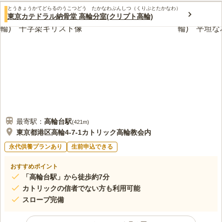
最寄りバス停近くにスーパーがあり、お花やお供え物はそこで買
40代
女性
とうきょうかてどらるのうこつどう たかなわぶんしつ（くりぷとたかなわ）
える。ろうそくは自宅から持っていく。近くにカレーパンの有名なパン屋
東京カテドラル納骨堂 高輪分室(クリプト高輪)
さんがある。
口コミの続きを読む
最寄駅：
高輪台
駅
(
421m
)
東京都港区高輪4-7-1カトリック高輪教会内
永代供養プランあり
生前申込できる
おすすめポイント
「高輪台駅」から徒歩約7分
カトリックの信者でない方も利用可能
スロープ完備