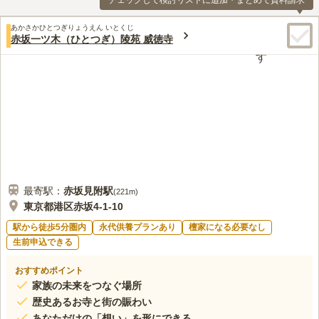
チェックして検討リストに追加・まとめて資料請求
あかさかひとつぎりょうえん いとくじ
赤坂一ツ木（ひとつぎ）陵苑 威徳寺
最寄駅：
赤坂見附
駅
(
221m
)
東京都港区赤坂4-1-10
駅から徒歩5分圏内
永代供養プランあり
檀家になる必要なし
生前申込できる
おすすめポイント
家族の未来をつなぐ場所
歴史あるお寺と街の賑わい
あなただけの「想い」を形にできる