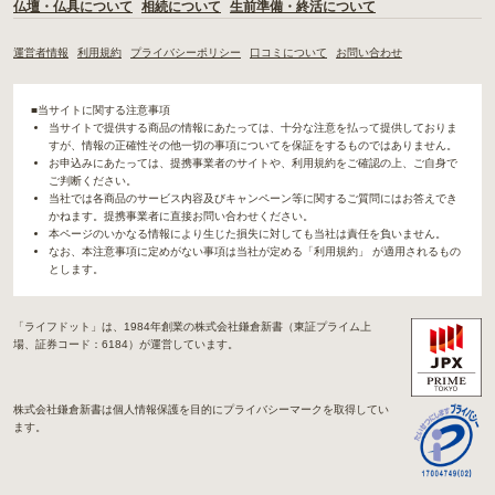
仏壇・仏具について
相続について
生前準備・終活について
運営者情報
利用規約
プライバシーポリシー
口コミについて
お問い合わせ
■当サイトに関する注意事項
当サイトで提供する商品の情報にあたっては、十分な注意を払って提供しておりま
すが、情報の正確性その他一切の事項についてを保証をするものではありません。
お申込みにあたっては、提携事業者のサイトや、利用規約をご確認の上、ご自身で
ご判断ください。
当社では各商品のサービス内容及びキャンペーン等に関するご質問にはお答えでき
かねます。提携事業者に直接お問い合わせください。
本ページのいかなる情報により生じた損失に対しても当社は責任を負いません。
なお、本注意事項に定めがない事項は当社が定める「利用規約」 が適用されるもの
とします。
「ライフドット」は、1984年創業の株式会社鎌倉新書（東証プライム上
場、証券コード：6184）が運営しています。
株式会社鎌倉新書は個人情報保護を目的にプライバシーマークを取得してい
ます。