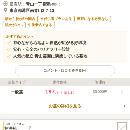
最寄駅：
青山一丁目
駅
(
408m
)
東京都港区南青山2-7-13
駅から徒歩5分圏内
永代供養プランあり
檀家になる必要なし
眺めがいい
生前申込できる
おすすめポイント
都心ながら心地よい自然が広がる好環境
安心・安全のバリアフリー設計
人気の都立 青山霊園に隣接している墓地
コメント・口コミを見る
お墓タイプ
参考価格
管理費
ライフドット編集部のコメント
六本木ヒルズや東京ミッドタウンを望む都心の霊園です。毎年高
197
一般墓
35,000円
万円
+墓石代
倍率の人気を誇る都立 青山霊園に隣接している貴重な都市型霊
園。抜群のアクセスと閑静な環境が魅力です。宗教自由の区画も
お墓の詳細を見る
ございます。
コメントの続きを読む
口コミ評価
しばじょうえん
4.1
みんなの評価
口コミ
23
件
芝浄苑