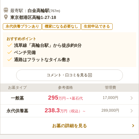
最寄駅：
白金高輪
駅
(
767m
)
東京都港区高輪1-27-18
永代供養プランあり
檀家になる必要なし
生前申込できる
おすすめポイント
浅草線「高輪台駅」から徒歩約8分
ベンチ完備
通路はフラットなタイル敷き
コメント・口コミを見る
お墓タイプ
参考価格
管理費
ライフドット編集部のコメント
「高輪台駅」から徒歩で行ける、アクセスと周囲環境に良好な高
295
一般墓
17,000円
万円～
+墓石代
輪メモリアルガーデン。園内は、きれいに整備されスペースにゆ
とりがある、都内では稀少な霊園です。現代建築のモダンな雰囲
238.3
永代供養墓
289,000円
万円（税込）～
気を取り入れており、広々とした青空の下でお参りできます。通
コメントの続きを読む
路はフラットなタイル敷きとなっており、足が不自由な方でも安
心してご利用頂けます。
お墓の詳細を見る
口コミ評価
4.0
みんなの評価
口コミ
3
件