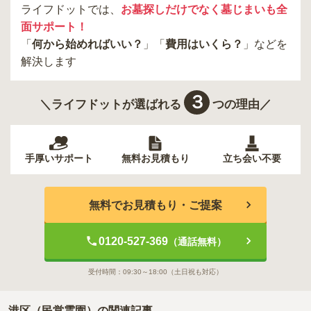
ライフドットでは、
お墓探しだけでなく墓じまいも全
面サポート！
「
何から始めればいい？
」「
費用はいくら？
」などを
解決します
３
＼ライフドットが選ばれる
つの理由／
手厚いサポート
無料お見積もり
立ち会い不要
無料でお見積もり・ご提案
0120-527-369
（通話無料）
受付時間：
09:30～18:00
（土日祝も対応）
港区（民営霊園）の関連記事