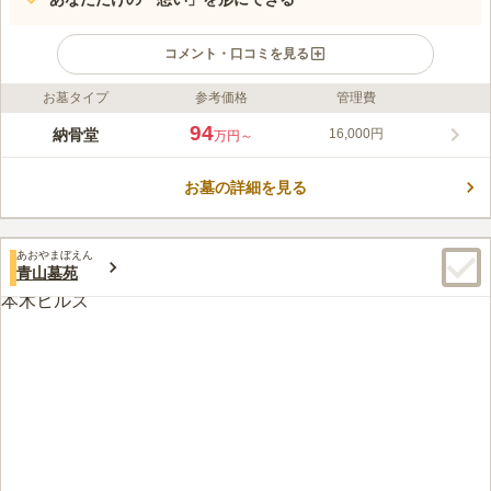
コメント・口コミを見る
お墓タイプ
参考価格
管理費
ライフドット編集部のコメント
赤坂一ツ木陵苑は、業界唯一の機能「家系樹」を備え、お墓の横
94
納骨堂
16,000円
万円～
に設置されたモニターで家系図の作成や、故人の写真、家族の思
い出、未来へのメッセージなどを残せる新しいお墓です。無機質
お墓の詳細を見る
になりがちな室内のお墓に、生花や水をお供えするなど、故人へ
コメントの続きを読む
の温かい心遣いを大切にしています。400年以上の歴史を持つ
「赤坂不動尊 威徳寺」が運営しており、寺ヨガや写経といった
口コミ評価
文化的な催しも人気です。また、お子様の文字や好きな言葉を刻
あおやまぼえん
3.8
みんなの評価
口コミ
1
件
青山墓苑
むなど、ご家族の想いを形にできる個性豊かな銘板も魅力です。
都会の真ん中にあるので、周辺にホテルや飲食店をはじめ様々な
50代
女性
シンプルで美しい設計は、清掃がしやすく、清潔な環境を維持で
店舗や施設が揃っており、大変便利でありがたいです。
きます。賑やかな赤坂の街にあるため、お参りの帰りにはランチ
口コミの続きを読む
や買い物を楽しむことができ、亡き人も喜んでくれるでしょう。
お客様に寄り添い、真心を込めた誠実な対応で、納得のいくお墓
づくりをサポートしております。ぜひ一度、ご見学くださいま
せ。