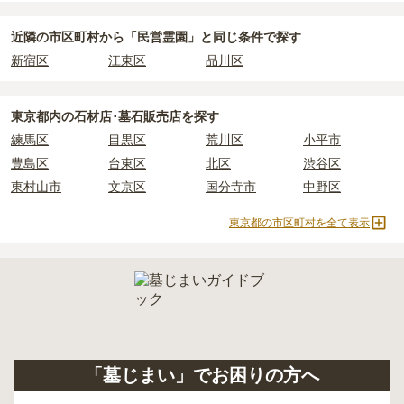
ます。
近隣の市区町村から
「民営霊園」と
同じ条件で探す
正確な費用は、区画や石材の選び方によって大きく変わるため、見
新宿区
江東区
品川区
積もりを取るまで確定しません。
現地見学では、担当者に「提示金額以外にかかる費用はないか」を
必ず確認することをおすすめします。
東京都
内の石材店･墓石販売店を探す
現地への見学が難しい場合は、資料請求でも各霊園の詳しい料金案
練馬区
目黒区
荒川区
小平市
内を取り寄せることができます。
豊島区
台東区
北区
渋谷区
東村山市
文京区
国分寺市
中野区
東京都の市区町村を全て表示
「墓じまい」でお困りの方へ