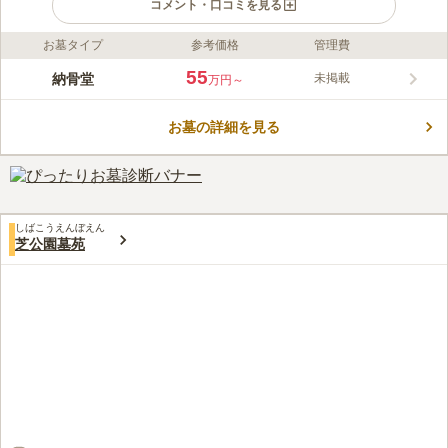
コメント・口コミを見る
お墓タイプ
参考価格
管理費
ライフドット編集部のコメント
「いつでもお祈りを捧げられる本格的な霊廟を」という願いのも
55
納骨堂
未掲載
万円～
と、カトリック高輪教会の改築にあわせて教会の地下にできた納
骨堂です。カトリック教会ではありますが、カトリックの信者で
お墓の詳細を見る
ない方でも利用することができます。 複数の路線から徒歩圏内
コメントの続きを読む
のところにありますので、気軽にお参りに行けるところも魅力の
一つです。
口コミ評価
4.5
みんなの評価
口コミ
1
件
食事をする場所は付近にあったので、非常に便利でした。昼ごは
20代
女性
しばこうえんぼえん
んを食べる必要がある場合には、事前に準備をしなくて良かったので満足
芝公園墓苑
です。
口コミの続きを読む