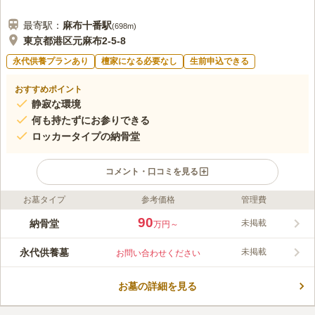
最寄駅：
麻布十番
駅
(
698m
)
東京都港区元麻布2-5-8
永代供養プランあり
檀家になる必要なし
生前申込できる
おすすめポイント
静寂な環境
何も持たずにお参りできる
ロッカータイプの納骨堂
コメント・口コミを見る
お墓タイプ
参考価格
管理費
ライフドット編集部のコメント
六本木ヒルズからも近い場所に位置する、アクセスが抜群に良い
90
納骨堂
未掲載
万円～
元麻布にある麻布浄苑です。ロッカータイプの納骨堂には室内納
骨堂と屋外納骨堂があり、個人墓（一人用）・夫婦墓（二人
永代供養墓
未掲載
お問い合わせください
用）・大家族墓（六人用）の3タイプからお選びいただけます。
コメントの続きを読む
また、園内では花瓶やお線香も常備している為、何も持たずにお
参りすることができます。
お墓の詳細を見る
口コミ評価
3.1
みんなの評価
口コミ
2
件