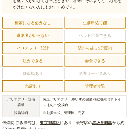
を継ぐ人がいなくなったときや、将来にそのようなご心配を
かけたくない方にもおすすめです。
檀家になる必要なし
生前申込可能
継承者がいらない
ペット供養できる
バリアフリー設計
駅から徒歩5分圏内
法要できる
会食できる
駐車場あり
送迎サービスあり
売店あり
管理者常駐
バリアフリー設備
完全バリアフリー,車いすの完備,補助機能付きトイ
詳細
レ,おむつ交換台
設備詳細
自動搬送式、管理棟、売店
伝燈院 赤坂浄苑
は、
東京都
港区
にあり
、最寄駅の
赤坂見附
駅
から
約