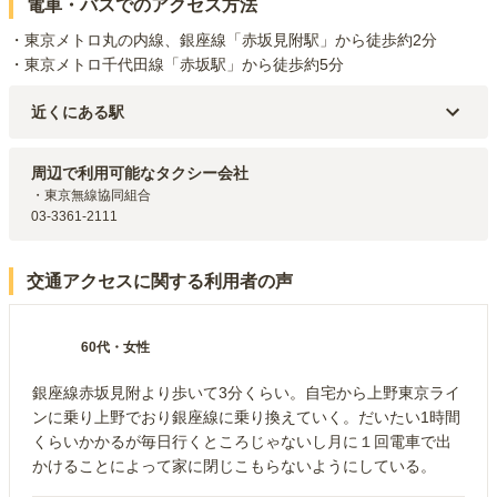
電車・バスでのアクセス方法
・東京メトロ丸の内線、銀座線「赤坂見附駅」から徒歩約2分

・東京メトロ千代田線「赤坂駅」から徒歩約5分
近くにある駅
東京メトロ銀座線
赤坂見附
駅（
231m
）
東京メトロ千代田線
赤坂
駅（
557m
）
周辺で利用可能なタクシー会社
東京メトロ有楽町線
永田町
駅（
672m
）
・東京無線協同組合

東京メトロ銀座線
溜池山王
駅（
805m
）
03-3361-2111
東京メトロ有楽町線
麹町
駅（
1.2km
）
交通アクセスに関する利用者の声
60代
・
女性
銀座線赤坂見附より歩いて3分くらい。自宅から上野東京ライ
ンに乗り上野でおり銀座線に乗り換えていく。だいたい1時間
くらいかかるが毎日行くところじゃないし月に１回電車で出
かけることによって家に閉じこもらないようにしている。