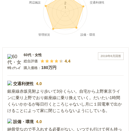
60代
・
女性
2019年6月
回答
4.4
総合評価
180万円
購入価格：
交通利便性
4.0
銀座線赤坂見附より歩いて3分くらい。自宅から上野東京ライ
ンに乗り上野でおり銀座線に乗り換えていく。だいたい1時間
くらいかかるが毎日行くところじゃないし月に１回電車で出か
けることによって家に閉じこもらないようにしている。
設備・環境
4.0
納骨堂なので手入れする必要がない。いつでも行けて何も持っ