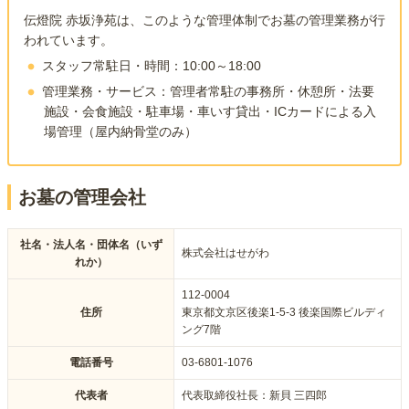
伝燈院 赤坂浄苑
は、このような管理体制でお墓の管理業務が行
われています。
スタッフ常駐日・時間：10:00～18:00
管理業務・サービス
：
管理者常駐の事務所・休憩所・法要
施設・会食施設・駐車場・車いす貸出・ICカードによる入
場管理（屋内納骨堂のみ）
お墓の管理会社
社名・法人名・団体名（いず
株式会社はせがわ
れか）
112-0004
住所
東京都文京区後楽1-5-3 後楽国際ビルディ
ング7階
電話番号
03-6801-1076
代表者
代表取締役社長：新貝 三四郎