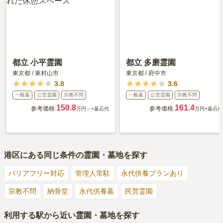
都立 小平霊園
都立 多磨霊園
東京都
/
東村山市
東京都
/
府中市
3.8
3.6
一般墓
公営霊園
宗教不問
一般墓
公営霊園
宗教不問
150.8
161.4
参考価格:
参考価格:
万円～
+墓石代
万円
+墓石代
港区
にある同じ条件の霊園・墓地を探す
バリアフリー対応
管理人常駐
永代供養プランあり
宗教不問
納骨堂
永代供養墓
民営霊園
利用する駅から近い霊園・墓地を探す