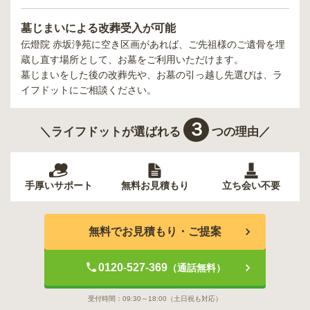
墓じまいによる改葬受入が可能
伝燈院 赤坂浄苑
に空き区画があれば、ご先祖様のご遺骨を埋
蔵し直す場所として、お墓をご利用いただけます。
墓じまいをした後の改葬先や、お墓の引っ越し先選びは、ラ
イフドットにご相談ください。
３
＼ライフドットが選ばれる
つの理由／
手厚いサポート
無料お見積もり
立ち会い不要
無料でお見積もり・ご提案
0120-527-369
（通話無料）
受付時間：
09:30～18:00
（土日祝も対応）