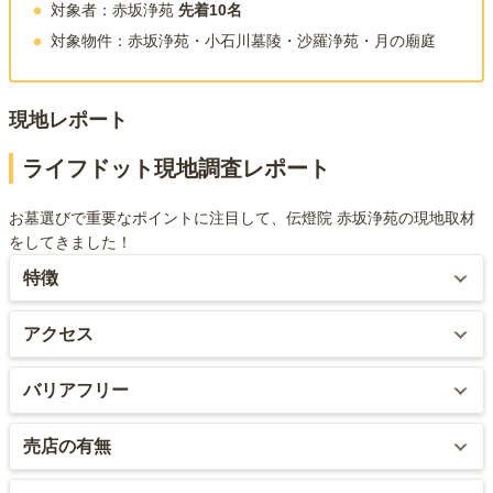
対象者：赤坂浄苑
先着10名
対象物件：赤坂浄苑・小石川墓陵・沙羅浄苑・月の廟庭
現地レポート
ライフドット現地調査レポート
お墓選びで重要なポイントに注目して、伝燈院 赤坂浄苑の現地取材
をしてきました！
特徴
餅つき大会や落語会など、会員限定のイベントを多数開催していま
アクセス
す。
最寄り駅から徒歩約2分と、抜群のアクセスです。また、駅前の商店
バリアフリー
街が開けており、飲食にも困りません。
納骨堂に行くまでの道のりも簡単で、迷うことなく行くことが出来
完全バリアフリーに対応しています。
売店の有無
ます。
売店はありません。