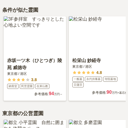
条件が似た霊園
赤坂一ツ木（ひとつぎ）陵
松栄山 妙経寺
東京都
/
港区
苑 威徳寺
4.8
東京都
/
港区
3.8
一般墓
永代供養墓
寺院墓地
日蓮宗
納骨堂
民営霊園
在来仏教
90
参考価格:
94
万円
+墓石代
参考価格:
万円～
東京都の公営霊園