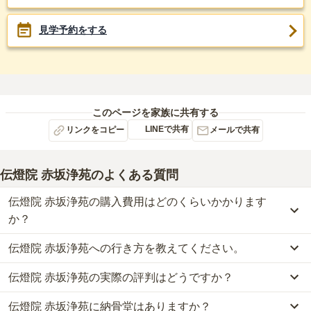
見学予約をする
このページを家族に共有する
LINEで共有
リンクをコピー
メールで共有
伝燈院 赤坂浄苑
のよくある質問
伝燈院 赤坂浄苑の購入費用はどのくらいかかります
か？
伝燈院 赤坂浄苑への行き方を教えてください。
伝燈院 赤坂浄苑では、納骨堂が約150万円からお求めいただけま
す。
伝燈院 赤坂浄苑の実際の評判はどうですか？
公共交通機関の場合、東京メトロ丸の内線、銀座線「赤坂見附駅」
なお、伝燈院 赤坂浄苑がある東京都の相場は、納骨堂が約96万円
から徒歩約2分です。
です。
伝燈院 赤坂浄苑に納骨堂はありますか？
当サイトに寄せられた総合評価は、4.4点です。特に管理状況、周
詳しいルートや地図は、本ページの「地図・交通アクセス」欄をご
お墓は、価格が高いものがよい、安いものが悪い、という訳ではあ