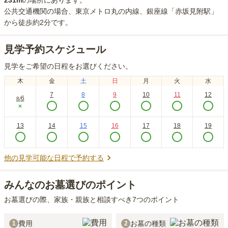
231m
の場所にあり
ます。
公共交通機関の場合
、東京メトロ丸の内線、銀座線「赤坂見附駅」
から徒歩約2分
です。
見学予約スケジュール
見学をご希望の日程をお選びください。
木
金
土
日
月
火
水
7
8
9
10
11
12
6
8
/
×
13
14
15
16
17
18
19
他の見学可能な日程で予約する
みんなのお墓選びのポイント
お墓選びの際、家族・親族と相談すべき7つのポイント
費用
お墓の種類
1
2