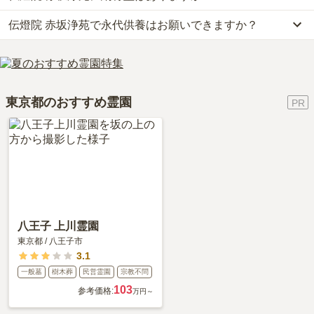
辺施設が高く評価されています。
確認ください。
りません。大切なのは、ご家族が心から納得し、安心してお参りで
伝燈院 赤坂浄苑で永代供養はお願いできますか？
はい、伝燈院 赤坂浄苑には1種類の納骨堂がございます。
利用者様からは「法事などは、赤坂浄苑のある赤坂の銘菓をお供物
きる場所を選ぶことです。
費用は、約150万円からとなっております。
として数種類から選べ、墓参の際では毎日生花を上げているので、
はい、伝燈院 赤坂浄苑は永代供養に対応しています。
伝燈院 赤坂浄苑がある東京都の納骨堂の相場価格は、約96万円で
お線香など何も持参せずに夜8時までお墓まいりに行けます。」と
費用は、約150万円からとなっております。
す。
いったお声をいただいております。
伝燈院 赤坂浄苑がある東京都の永代供養墓の相場価格は、約59万
納骨堂
について詳しく知りたい方は『
納骨堂とは？お墓との違い・
東京都のおすすめ霊園
円です。
費用・デメリットを解説！
』をご覧ください。
永代供養について詳しく知りたい方は『
永代供養墓をわかりやすく
解説！
』をご覧ください。
八王子 上川霊園
東京都
/
八王子市
3.1
一般墓
樹木葬
民営霊園
宗教不問
103
参考価格:
万円～