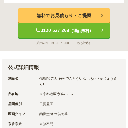
無料でお見積もり・ご提案
0120-527-369
（通話無料）
受付時間：
09:30～18:00
（土日祝も対応）
公式詳細情報
施設名
伝燈院 赤坂浄苑(でんとういん　あかさかじょうえ
ん)
所在地
東京都港区赤坂4-2-32
霊園種別
民営霊園
区画タイプ
納骨堂/永代供養墓
宗旨宗派
宗教不問