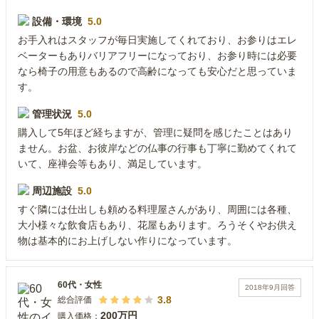
設備・環境
5.0
お手入れはスタッフが毎日実施してくれており、お参りはエレ
ベーターもありバリアフリーになっており、お参り時には必要
なら椅子の用意もあるので高齢になっても安心だと思っていま
す。
管理状況
5.0
購入して5年ほど経ちますが、管理に疑問を感じたことはあり
ません。お盆、お彼岸などの仏事の行事も丁寧に勤めてくれて
いて、座禅会等もあり、満足しています。
周辺施設
5.0
すぐ隣には仕出しも頼める料理屋さんがあり、周囲には各種、
大小様々な飲食店もあり、花屋もあります。ろうそくやお供え
物は基本的にお上げしない作りになっています。
60代
・
女性
2018年9月
回答
3.8
総合評価
200万円
購入価格：