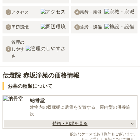
アクセス
宗教・宗派
3
4
周辺環境
施設・設備
5
6
管理の
しやす
7
さ
伝燈院 赤坂浄苑の価格情報
お墓の種類について
納骨堂
建物内の収蔵棚に遺骨を安置する、屋内型の供養施
設
特徴・相場を見る
一般的なケースであり例外もございます。
もっと詳しくお墓について知る→