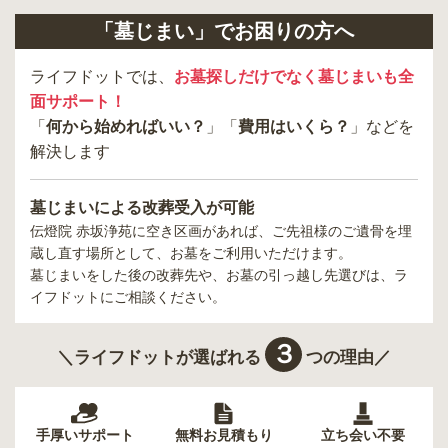
「墓じまい」でお困りの方へ
ライフドットでは、
お墓探しだけでなく墓じまいも全
面サポート！
「
何から始めればいい？
」「
費用はいくら？
」などを
解決します
墓じまいによる改葬受入が可能
伝燈院 赤坂浄苑
に空き区画があれば、ご先祖様のご遺骨を埋
蔵し直す場所として、お墓をご利用いただけます。
墓じまいをした後の改葬先や、お墓の引っ越し先選びは、ラ
イフドットにご相談ください。
３
＼ライフドットが選ばれる
つの理由／
手厚いサポート
無料お見積もり
立ち会い不要