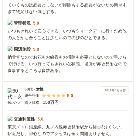
ていくものは必要としないが掃除もする必要がないため簡単す
ぎて物足りない気もする。
管理状況
5.0
いつもきれいで安心できる。いつもウィークデーに行くため他
の人とかち合うことは少ないのでのびのびとできる。
周辺施設
5.0
納骨堂なのでお花もお線香もお掃除も必要としないので手ぶら
で行ける。いつ行ってもきれいな状態。場所が赤坂見附なので
食事するところは多数ある。
60代
・
女性
2019年6月
回答
5.0
総合評価
150万円
購入価格：
交通利便性
5.0
東京メトロ銀座線、丸ノ内線赤坂見附駅から徒歩3分くらい。
駅近だし、都心なのでアクセスは全く問題ありません。