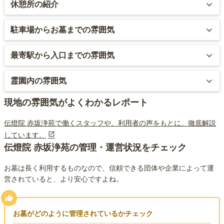
休憩所の紹介
エントランスロビーのほか、幾つか休憩が出来る場所が有ります。
駐車場からお墓までの雰囲気
専用駐車場はありません。
最寄駅から入口までの雰囲気
最寄駅を出ると、赤坂の賑やかな商店街や飲食店が立ち並んでいま
霊園内の雰囲気
す。道中はこの賑やかな街並みを歩き、大きな通りを渡っていきま
す。
まるでホテルや旅館の様な落ち着いた雰囲気です。清潔感もあり、
現地の雰囲気がよくわかるレポート
手入れも行き届いており気持ちよく来園できます。
伝燈院 赤坂浄苑で働くスタッフや、利用者の声をもとに、徹底解説
しています。
伝燈院 赤坂浄苑の管理・運営状況をチェック
お墓は長く利用するものなので、信頼できる団体や企業によって運
営されていると、より安心ですよね。
お墓がどのように管理されているかチェック