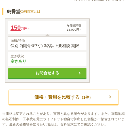
納骨堂
納骨堂
とは
納骨堂
150
年間管理費
万円～
18,000円～
面積/特徴
個別 2個(骨壷7寸) 3名以上要相談 期限な
し
空き状況
空きあり
お問合せする
価格・費用を比較する
（
1
件）
※
価格は変更されることがあり、実際と異なる場合があります。また、近隣地域
の墓石制作・工事費を元にライフドット独自で算出した価格が一部含まれていま
す。最新の価格等を知りたい場合は、資料請求にてご確認ください。