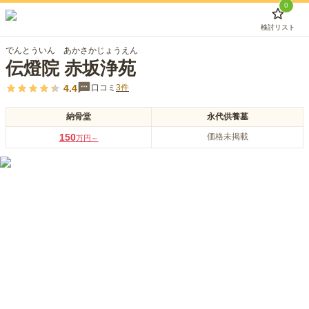
0
検討リスト
でんとういん あかさかじょうえん
伝燈院 赤坂浄苑
4.4
口コミ
3
件
納骨堂
永代供養墓
150
価格未掲載
万円～