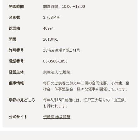
開園時間
開園時間：10:00〜18:00
区画数
3,758区画
総面積
409㎡
開園
2013/4/1
許可番号
23港み生環き第171号
電話番号
03-3568-1853
経営主体
宗教法人 伝燈院
催事情報
毎日のご供養に加え年二回の合同法要。その他、坐
禅会・仏事勉強会・様々な催事を開催しています。
季節の見どころ
毎年6月15日前後には、江戸三大祭りの「山王祭」
も行われます。
公式サイト
伝燈院 赤坂浄苑