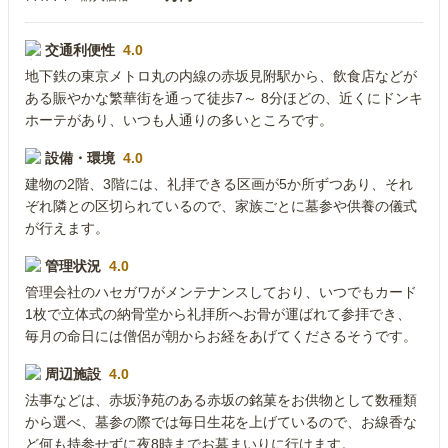
交通利便性
4.0
地下鉄の東京メトロ丸の内線の赤坂見附駅から、飲食店などが
ある賑やかな繁華街を通って徒歩7～ 8分ほどの、近くにドンキ
ホーテがあり、いつも人通りの多いところです。
設備・環境
4.0
建物の2階、3階には、礼拝できる区画が5か所ずつあり、それ
ぞれ隣との区切られているので、家族ごとに墓参や供養の儀式
が行えます。
管理状況
4.0
管理会社のハセガワがメンテナンスしており、いつでもカード
1枚で立体式の納骨堂から礼拝所へお骨が運ばれて参拝でき、
毎月の命日には僧侶が朝からお経をあげてくださるそうです。
周辺施設
4.0
法事などは、赤坂浄苑のある赤坂の銘菓をお供物として数種類
から選べ、墓参の際では毎日生花を上げているので、お線香な
ど何も持参せずに夜8時までお墓まいりに行けます。