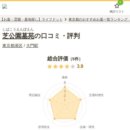
0
検討リスト
【お墓・霊園・墓地探し】ライフドット
東京都のおすすめお墓一覧ランキング
しばこうえんぼえん
芝公園墓苑
の口コミ・評判
東京都
港区
/
大門
駅
総合評価
（
5
件）
3.9