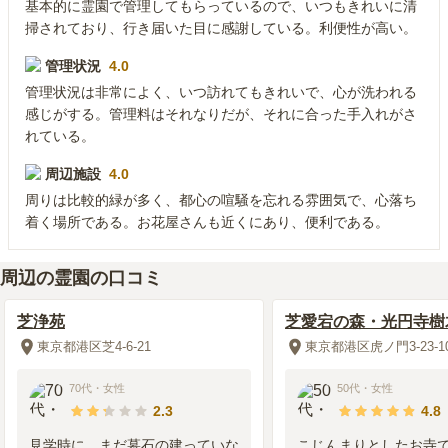
基本的に霊園で管理してもらっているので、いつもきれいに清
掃されており、行き届いた目に感謝している。利便性が高い。
管理状況
4.0
管理状況は非常によく、いつ訪れてもきれいで、心が洗われる
感じがする。管理料はそれなりだが、それに合った手入れがさ
れている。
周辺施設
4.0
周りは比較的緑が多く、都心の喧騒を忘れる雰囲気で、心落ち
着く場所である。お花屋さんも近くにあり、便利である。
周辺の霊園の口コミ
芝浄苑
芝愛宕の森・光円寺樹
東京都港区芝4-6-21
東京都港区虎ノ門3-23-1
70代
・
女性
50代
・
女性
2.3
4.8
見学時に、まだ墓石の建っていな
こじんまりとしたお寺