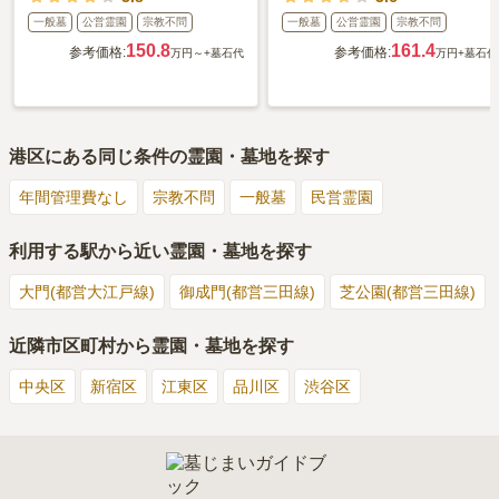
一般墓
公営霊園
宗教不問
一般墓
公営霊園
宗教不問
150.8
161.4
参考価格:
参考価格:
万円～
+墓石代
万円
+墓石代
港区
にある同じ条件の霊園・墓地を探す
年間管理費なし
宗教不問
一般墓
民営霊園
利用する駅から近い霊園・墓地を探す
大門(都営大江戸線)
御成門(都営三田線)
芝公園(都営三田線)
近隣市区町村から霊園・墓地を探す
中央区
新宿区
江東区
品川区
渋谷区