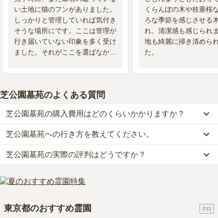
い土地に猫のフンがありました。
くらんぼの木や枝垂桜
しっかりと管理していれば気付き
ろな季節を感じさせる
そうな場所にです。ここは管理が
れ、清潔感も感じられ
行き届いていない印象を多く受け
地も綺麗に掃き清めら
ました。それがここを選ばなかっ
た。
た大きな理由です。
芝公園墓苑
のよくある質問
芝公園墓苑の購入費用はどのくらいかかりますか？
芝公園墓苑への行き方を教えてください。
芝公園墓苑では、一般墓が約50万円(墓石代別)からお求めいただけ
ます。
芝公園墓苑の実際の評判はどうですか？
公共交通機関の場合、都営三田線「御成門駅」から徒歩約1分で
なお、芝公園墓苑がある東京都の相場は、一般墓が約267万円（墓
す。
石代別途）です。
当サイトに寄せられた総合評価は、3.9点です。特に価格、設備・
詳しいルートや地図は、本ページの「地図・交通アクセス」欄をご
お墓は、価格が高いものがよい、安いものが悪い、という訳ではあ
環境、管理状況が高く評価されています。
確認ください。
りません。大切なのは、ご家族が心から納得し、安心してお参りで
利用者様からは「花屋3さんはJR田町駅の近くにありました。東京
きる場所を選ぶことです。
東京都のおすすめ霊園
タワーから近いので景色が良くて、開放感があります。食事はホテ