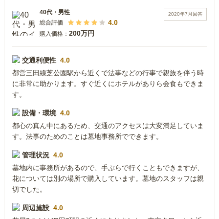
40代
・
男性
2020年7月
回答
4.0
総合評価
200万円
購入価格：
交通利便性
4.0
都営三田線芝公園駅から近くで法事などの行事で親族を伴う時
に非常に助かります。すぐ近くにホテルがありら会食もできま
す。
設備・環境
4.0
都心の真ん中にあるため、交通のアクセスは大変満足していま
す。法事のためのことは墓地事務所でできます。
管理状況
4.0
墓地内に事務所があるので、手ぶらで行くこともできますが、
花については別の場所で購入しています。墓地のスタッフは親
切でした。
周辺施設
4.0