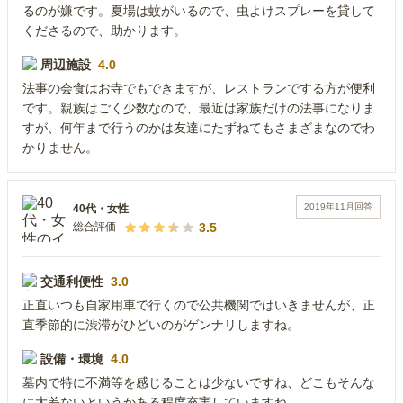
るのが嫌です。夏場は蚊がいるので、虫よけスプレーを貸して
くださるので、助かります。
周辺施設
4.0
法事の会食はお寺でもできますが、レストランでする方が便利
です。親族はごく少数なので、最近は家族だけの法事になりま
すが、何年まで行うのかは友達にたずねてもさまざまなのでわ
かりません。
2019年11月
回答
40代
・
女性
3.5
総合評価
交通利便性
3.0
正直いつも自家用車で行くので公共機関ではいきませんが、正
直季節的に渋滞がひどいのがゲンナリしますね。
設備・環境
4.0
墓内で特に不満等を感じることは少ないですね、どこもそんな
に大差ないというかある程度充実していますね。