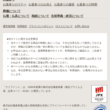
お墓参りのマナー
お墓参りのお供え
お墓参りの服装
お墓参りの時期
葬儀について
仏壇・仏具について
相続について
生前準備・終活について
運営者情報
利用規約
プライバシーポリシー
口コミについて
お問い合わせ
■当サイトに関する注意事項
当サイトで提供する商品の情報にあたっては、十分な注意を払って提供しておりま
すが、情報の正確性その他一切の事項についてを保証をするものではありません。
お申込みにあたっては、提携事業者のサイトや、利用規約をご確認の上、ご自身で
ご判断ください。
当社では各商品のサービス内容及びキャンペーン等に関するご質問にはお答えでき
かねます。提携事業者に直接お問い合わせください。
本ページのいかなる情報により生じた損失に対しても当社は責任を負いません。
なお、本注意事項に定めがない事項は当社が定める「利用規約」 が適用されるもの
とします。
「ライフドット」は、1984年創業の株式会社鎌倉新書（東証プライム上
場、証券コード：6184）が運営しています。
株式会社鎌倉新書は個人情報保護を目的にプライバシーマークを取得してい
ます。