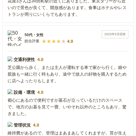
花屋3さんはJR田町駅の近くにありました。東京タワーから近
いので景色が良くて、開放感があります。食事はホテルやレス
トランが周りにいくらでもあります。
2020年5月
回答
50代
・
女性
4.0
総合評価
交通利便性
4.0
芝公園から歩く、または主人が運転する車で家から行く。娘や
親族も一緒に行く時もあり、途中で故人の好物を購入するため
に店へよったりもします。
設備・環境
4.0
都心にあるので便利ですが墓石が立っているだけのスペース
で、地方のお墓を見て一畳、いやそれ以外のところもあり、驚
きました。
管理状況
4.0
維持費があるので、管理はまあまあしてくれますが、苔が生え