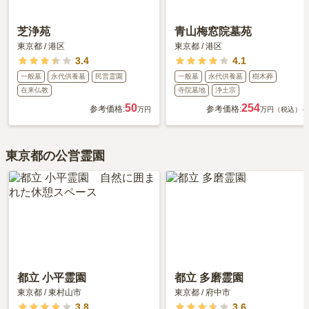
芝浄苑
青山梅窓院墓苑
東京都
/
港区
東京都
/
港区
3.4
4.1
一般墓
永代供養墓
民営霊園
一般墓
永代供養墓
樹木葬
在来仏教
寺院墓地
浄土宗
50
254
参考価格:
参考価格:
万円
万円（税込）～
東京都の公営霊園
都立 小平霊園
都立 多磨霊園
東京都
/
東村山市
東京都
/
府中市
3.8
3.6