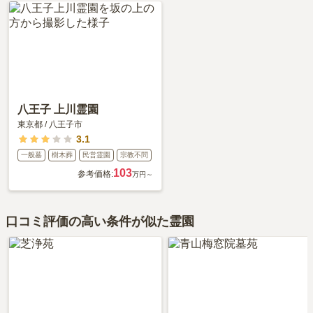
ルやレストランが周りにいくらでもあります。」といったお声をい
ただいております。
八王子 上川霊園
東京都
/
八王子市
3.1
一般墓
樹木葬
民営霊園
宗教不問
103
参考価格:
万円～
口コミ評価の高い条件が似た霊園