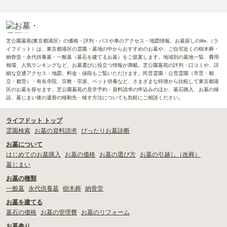
芝公園墓苑(東京都港区）の価格・評判・バスや車のアクセス・地図情報。お墓探しのlife.（ラ
イフドット）は、東京都港区の霊園・墓地の中からおすすめのお墓や、ご自宅近くの樹木葬・
納骨堂・永代供養墓・一般墓（墓石を建てるお墓）をご提案します。地域別の墓地一覧、費用
相場、人気ランキングなど、お墓選びに役立つ情報が満載。芝公園墓苑の評判・口コミや、詳
細な交通アクセス・地図、料金・値段もご覧いただけます。民営霊園・公営霊園（市営・都
立・都営）・有名寺院、宗教・宗派、ペット供養など、さまざまな特徴から比較して東京都港
区のお墓を探せます。芝公園墓苑の見学予約・資料請求の申込みのほか、墓石購入、お墓の移
設、墓じまい後の遺骨の移動先・移す方法についても気軽にご相談ください。
ライフドット トップ
霊園検索
お墓の資料請求
ぴったりお墓診断
お墓について
はじめてのお墓購入
お墓の価格
お墓の選び方
お墓の引越し（改葬）
墓じまい
お墓の種類
一般墓
永代供養墓
樹木葬
納骨堂
お墓を建てる
墓石の価格
お墓の管理費
お墓のリフォーム
お墓参り