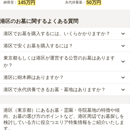
145万円
50万円
納骨堂：
永代供養墓：
港区のお墓に関するよくある質問
港区でお墓を購入するには、いくらかかりますか？
港区で安くお墓を購入するには？
港区
での購入費用の目安は、
一般墓が約434万円、樹木葬が約107
万円、納骨堂が約145万円、永代供養墓が約50万円
です。
東京都もしくは港区が運営する公営のお墓はあります
港区
で一番安価な
お墓
は、
清法山 東京徳純院 納骨堂
の
納骨堂
で、
4
一般墓を建てる場合は、「永代使用料（土地代）」と「墓石代」の
万円
からお求めいただけます。
か？
2つが主な費用となります。
一般的に最も費用を抑えられるのは、他の方のご遺骨と一緒に埋葬
港区
の一般墓の永代使用料の平均は
267万円
で、墓石代は
東京都の
港区に樹木葬はありますか？
する
「合祀墓（ごうしぼ）」
と呼ばれるタイプです。個別のお墓に
港区
には、
東京都もしくは港区
が運営する公営の霊園が
1
件ありま
平均
166.9万円
です。いずれも区画の広さや墓石の大きさ・素材に
比べて省スペースで管理の手間がかからないため、費用が安く設定
す。
よって変わります。
港区で永代供養できるお墓・墓地はありますか？
港区
には、
7
件の樹木葬があります。
されています。
都立 青山霊園
がそれにあたります。
樹木葬・納骨堂・永代供養墓は、基本的に墓石代がかからず、永代
詳しくは、
港区
の樹木葬の一覧
をご覧ください。
価格の目安は、1名あたり5万円〜30万円程度です。
使用料のみかかります。
港区
には、永代供養できるお墓・墓地が
71
件あります。
公営霊園は民営の霊園と異なり、契約にあたって応募資格が設けら
詳しくは、
港区
の永代供養の一覧
をご覧ください。
港区
で安価なお墓を探したい場合は、
価格の安い順
で並び替えてお
れているケースがほとんどです。
なお、お墓によっては以下の費用が別途かかる場合があります。
港区（東京都）にあるお墓・霊園・寺院墓地の特徴や傾
墓を探すのがおすすめです。
主な条件として、遺骨がすでにある、該当の市区町村に一定年数以
向、お墓の選び方のポイントなど、港区周辺でお墓探しを
・
開眼法要の費用
：お墓を新しく建てた際に行う儀式のための費
検討している方に役立つエリア特集情報をご紹介いたしま
上住んでいるなどが挙げられます。
用。僧侶に渡すお布施がかかります。
す。
条件を満たさない場合は、申し込み自体ができないことも多いた
・
納骨式の費用
：お墓に遺骨を納める儀式のための費用。僧侶に渡