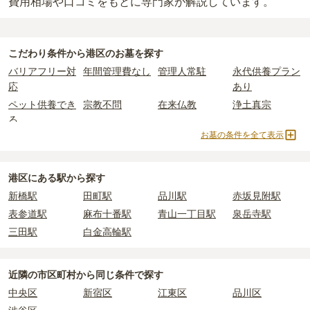
費用相場や口コミをもとに専門家が解説しています。
こだわり条件から
港区
のお墓を探す
バリアフリー対
年間管理費なし
管理人常駐
永代供養プラン
応
あり
ペット供養でき
宗教不問
在来仏教
浄土真宗
る
お墓の条件を全て表示
曹洞宗
真言宗
日蓮宗
浄土宗
臨済宗
真宗大谷派
黄檗宗
法華宗
樹木葬
納骨堂
永代供養墓
公営霊園
港区にある駅から探す
民営霊園
寺院墓地
1人用区画あり
2人用区画あり
新橋駅
田町駅
品川駅
赤坂見附駅
3人用区画あり
表参道駅
麻布十番駅
青山一丁目駅
泉岳寺駅
三田駅
白金高輪駅
近隣の市区町村から
同じ条件で探す
中央区
新宿区
江東区
品川区