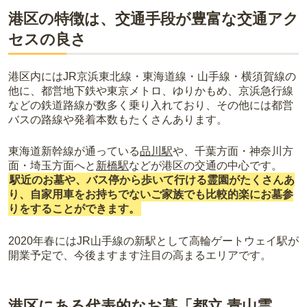
港区の特徴は、交通手段が豊富な交通アク
セスの良さ
港区内にはJR京浜東北線・東海道線・山手線・横須賀線の
他に、都営地下鉄や東京メトロ、ゆりかもめ、京浜急行線
などの鉄道路線が数多く乗り入れており、その他には都営
バスの路線や発着本数もたくさんあります。
東海道新幹線が通っている
品川駅
や、千葉方面・神奈川方
面・埼玉方面へと
新橋駅
などが港区の交通の中心です。
駅近のお墓や、バス停から歩いて行ける霊園がたくさんあ
り、自家用車をお持ちでないご家族でも比較的楽にお墓参
りをすることができます。
2020年春にはJR山手線の新駅として高輪ゲートウェイ駅が
開業予定で、今後ますます注目の高まるエリアです。
港区にある代表的なお墓「都立 青山霊