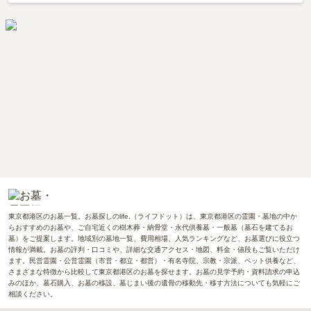
東京都港区のお墓一覧。お墓探しのlife.（ライフドット）は、東京都港区の霊園・墓地の中か
らおすすめのお墓や、ご自宅近くの樹木葬・納骨堂・永代供養墓・一般墓（墓石を建てるお
墓）をご提案します。地域別の墓地一覧、費用相場、人気ランキングなど、お墓選びに役立つ
情報が満載。お墓の評判・口コミや、詳細な交通アクセス・地図、料金・値段もご覧いただけ
ます。民営霊園・公営霊園（市営・都立・都営）・有名寺院、宗教・宗派、ペット供養など、
さまざまな特徴から比較して東京都港区のお墓を探せます。お墓の見学予約・資料請求の申込
みのほか、墓石購入、お墓の移設、墓じまい後の遺骨の移動先・移す方法についても気軽にご
相談ください。