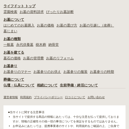
ライフドット トップ
霊園検索
お墓の資料請求
ぴったりお墓診断
お墓について
はじめてのお墓購入
お墓の価格
お墓の選び方
お墓の引越し（改葬）
墓じまい
お墓の種類
一般墓
永代供養墓
樹木葬
納骨堂
お墓を建てる
墓石の価格
お墓の管理費
お墓のリフォーム
お墓参り
お墓参りのマナー
お墓参りのお供え
お墓参りの服装
お墓参りの時期
葬儀について
仏壇・仏具について
相続について
生前準備・終活について
運営者情報
利用規約
プライバシーポリシー
口コミについて
お問い合わせ
■当サイトに関する注意事項
当サイトで提供する商品の情報にあたっては、十分な注意を払って提供しておりま
すが、情報の正確性その他一切の事項についてを保証をするものではありません。
お申込みにあたっては、提携事業者のサイトや、利用規約をご確認の上、ご自身で