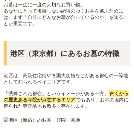
お墓は一生に一度の大切なお買い物。
め、事前の確認が重要です。
すお布施、会食などの費用がかかります。
あなたにとって後悔しない納得のゆくお墓を選ぶために
契約条件の詳細は、各霊園のページをご確認いただくか、資料請求
・
年間管理費
：お墓の管理費。契約後、毎年発生するケースがあり
は、まず「自分にどんなお墓が合っているのか」を知るこ
よりお問い合わせください。
ます。
とが重要です。
正確な費用は、区画や石材の選び方によって大きく変わるため、見
積もりを取るまで確定しません。
現地見学では、担当者に「提示金額以外にかかる費用はないか」を
必ず確認することをおすすめします。
港区（東京都）にあるお墓の特徴
現地への見学が難しい場合は、資料請求でも各霊園の詳しい料金案
内を取り寄せることができます。
港区は、高級住宅街や各国大使館などがある都心の一等地
として知られるベイエリアです。
「洗練された都会」というイメージがある一方、
古くから
の歴史ある寺院が点在するエリア
でもあり、お寺の境内に
造られた
寺院墓地
も数多く存在します。