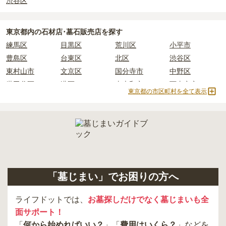
渋谷区
東京都
内の石材店･墓石販売店を探す
練馬区
目黒区
荒川区
小平市
豊島区
台東区
北区
渋谷区
東村山市
文京区
国分寺市
中野区
世田谷区
港区
東大和市
西東京市
東京都の市区町村を全て表示
立川市
奥多摩町
瑞穂町
江東区
小金井市
日の出町
品川区
三鷹市
狛江市
町田市
府中市
江戸川区
羽村市
昭島市
あきる野市
青梅市
日野市
八王子市
大田区
中央区
多摩市
千代田区
調布市
足立区
「墓じまい」でお困りの方へ
東久留米市
葛飾区
墨田区
杉並区
新宿区
稲城市
板橋区
ライフドットでは、
お墓探しだけでなく墓じまいも全
面サポート！
「
何から始めればいい？
」「
費用はいくら？
」などを