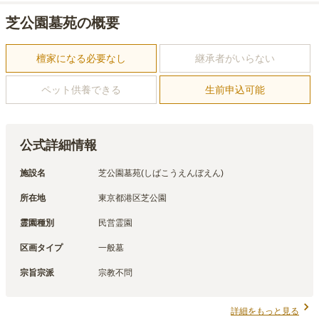
芝公園墓苑の概要
檀家になる必要なし
継承者がいらない
ペット供養できる
生前申込可能
公式詳細情報
施設名
芝公園墓苑(しばこうえんぼえん)
所在地
東京都港区芝公園
霊園種別
民営霊園
区画タイプ
一般墓
宗旨宗派
宗教不問
詳細をもっと見る