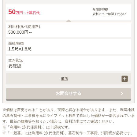
年間管理費
50
万円～
+墓石代
資料にてご確認ください
利用料(永代使用料)
500,000円～
面積/特徴
1.5尺×1.8尺
空き状況
要確認
備考
管理費のみ、寄付金は不要です。
お問合せする
※価格は変更されることがあり、実際と異なる場合があります。また、近隣地域
の墓石制作・工事費を元にライフドット独自で算出した価格が一部含まれていま
す。最新の価格等を知りたい場合は、資料請求にてご確認ください。

※「利用料 (永代使用料)」は非課税です。

※「一般墓」には利用料 (永代使用料)、墓石制作・工事費、消費税が必要です。