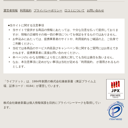
運営者情報
利用規約
プライバシーポリシー
口コミについて
お問い合わせ
■当サイトに関する注意事項
当サイトで提供する商品の情報にあたっては、十分な注意を払って提供しておりま
すが、情報の正確性その他一切の事項についてを保証をするものではありません。
お申込みにあたっては、提携事業者のサイトや、利用規約をご確認の上、ご自身で
ご判断ください。
当社では各商品のサービス内容及びキャンペーン等に関するご質問にはお答えでき
かねます。提携事業者に直接お問い合わせください。
本ページのいかなる情報により生じた損失に対しても当社は責任を負いません。
なお、本注意事項に定めがない事項は当社が定める「利用規約」 が適用されるもの
とします。
「ライフドット」は、1984年創業の株式会社鎌倉新書（東証プライム上
場、証券コード：6184）が運営しています。
株式会社鎌倉新書は個人情報保護を目的にプライバシーマークを取得してい
ます。