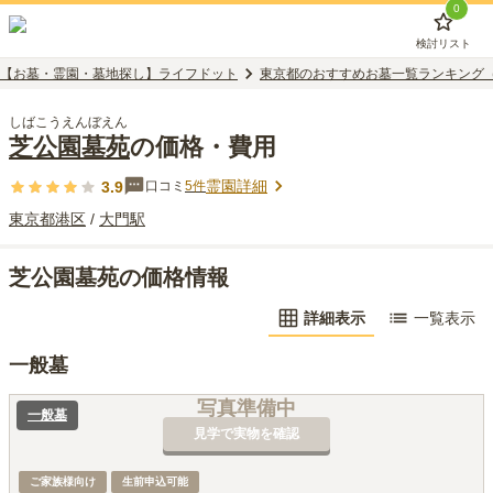
0
検討リスト
【お墓・霊園・墓地探し】ライフドット
東京都のおすすめお墓一覧ランキング
しばこうえんぼえん
芝公園墓苑
の価格・費用
霊園詳細
3.9
口コミ
5
件
東京都
港区
/
大門
駅
芝公園墓苑の価格情報
詳細表示
一覧表示
一般墓
写真準備中
一般墓
見学で実物を確認
ご家族様向け
生前申込可能