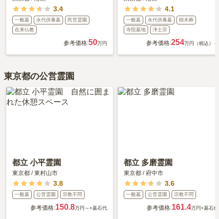
3.4
4.1
一般墓
永代供養墓
民営霊園
一般墓
永代供養墓
樹木葬
在来仏教
寺院墓地
浄土宗
50
254
参考価格:
参考価格:
万円
万円（税込）～
東京都の公営霊園
都立 小平霊園
都立 多磨霊園
東京都
/
東村山市
東京都
/
府中市
3.8
3.6
一般墓
公営霊園
宗教不問
一般墓
公営霊園
宗教不問
150.8
161.4
参考価格:
参考価格:
万円～
+墓石代
万円
+墓石代