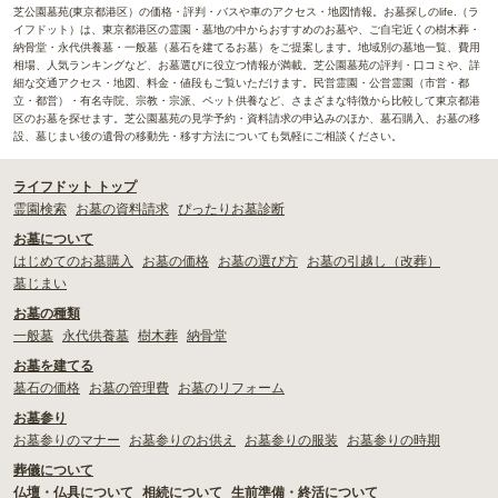
芝公園墓苑(東京都港区）の価格・評判・バスや車のアクセス・地図情報。お墓探しのlife.（ラ
イフドット）は、東京都港区の霊園・墓地の中からおすすめのお墓や、ご自宅近くの樹木葬・
納骨堂・永代供養墓・一般墓（墓石を建てるお墓）をご提案します。地域別の墓地一覧、費用
相場、人気ランキングなど、お墓選びに役立つ情報が満載。芝公園墓苑の評判・口コミや、詳
細な交通アクセス・地図、料金・値段もご覧いただけます。民営霊園・公営霊園（市営・都
立・都営）・有名寺院、宗教・宗派、ペット供養など、さまざまな特徴から比較して東京都港
区のお墓を探せます。芝公園墓苑の見学予約・資料請求の申込みのほか、墓石購入、お墓の移
設、墓じまい後の遺骨の移動先・移す方法についても気軽にご相談ください。
ライフドット トップ
霊園検索
お墓の資料請求
ぴったりお墓診断
お墓について
はじめてのお墓購入
お墓の価格
お墓の選び方
お墓の引越し（改葬）
墓じまい
お墓の種類
一般墓
永代供養墓
樹木葬
納骨堂
お墓を建てる
墓石の価格
お墓の管理費
お墓のリフォーム
お墓参り
お墓参りのマナー
お墓参りのお供え
お墓参りの服装
お墓参りの時期
葬儀について
仏壇・仏具について
相続について
生前準備・終活について