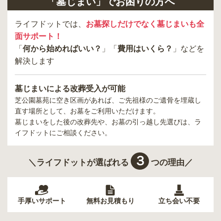
「墓じまい」でお困りの方へ
ライフドットでは、
お墓探しだけでなく墓じまいも全
面サポート！
「
何から始めればいい？
」「
費用はいくら？
」などを
解決します
墓じまいによる改葬受入が可能
芝公園墓苑
に空き区画があれば、ご先祖様のご遺骨を埋蔵し
直す場所として、お墓をご利用いただけます。
墓じまいをした後の改葬先や、お墓の引っ越し先選びは、ラ
イフドットにご相談ください。
３
＼ライフドットが選ばれる
つの理由／
手厚いサポート
無料お見積もり
立ち会い不要