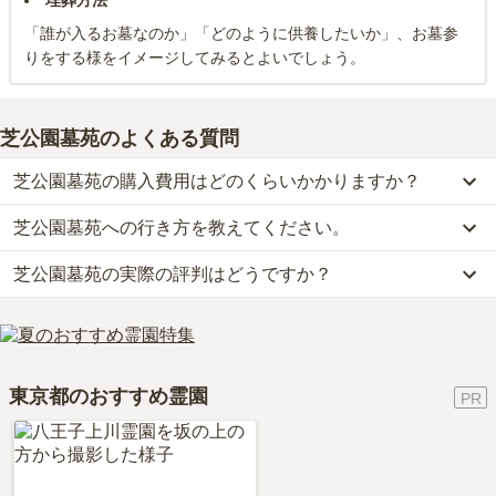
埋葬方法
「誰が入るお墓なのか」「どのように供養したいか」、お墓参
りをする様をイメージしてみるとよいでしょう。
芝公園墓苑
のよくある質問
芝公園墓苑の購入費用はどのくらいかかりますか？
芝公園墓苑への行き方を教えてください。
芝公園墓苑では、一般墓が約50万円(墓石代別)からお求めいただけ
ます。
芝公園墓苑の実際の評判はどうですか？
公共交通機関の場合、都営三田線「御成門駅」から徒歩約1分で
なお、芝公園墓苑がある東京都の相場は、一般墓が約267万円（墓
す。
石代別途）です。
当サイトに寄せられた総合評価は、3.9点です。特に価格、設備・
詳しいルートや地図は、本ページの「地図・交通アクセス」欄をご
お墓は、価格が高いものがよい、安いものが悪い、という訳ではあ
環境、管理状況が高く評価されています。
確認ください。
りません。大切なのは、ご家族が心から納得し、安心してお参りで
利用者様からは「花屋3さんはJR田町駅の近くにありました。東京
きる場所を選ぶことです。
東京都のおすすめ霊園
タワーから近いので景色が良くて、開放感があります。食事はホテ
ルやレストランが周りにいくらでもあります。」といったお声をい
ただいております。