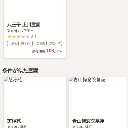
八王子 上川霊園
東京都
/
八王子市
3.1
一般墓
樹木葬
民営霊園
宗教不問
103
参考価格:
万円～
条件が似た霊園
芝浄苑
青山梅窓院墓苑
東京都
/
港区
東京都
/
港区