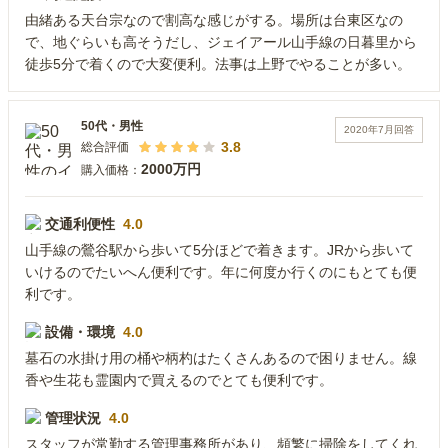
由緒ある天台宗なので割高な感じがする。場所は台東区なの
で、地ぐらいも高そうだし、ジェイアール山手線の日暮里から
徒歩5分で着くので大変便利。法事は上野でやることが多い。
50代
・
男性
2020年7月
回答
3.8
総合評価
2000万円
購入価格：
交通利便性
4.0
山手線の鶯谷駅から歩いて5分ほどで着きます。JRから歩いて
いけるのでたいへん便利です。年に何度か行くのにもとても便
利です。
設備・環境
4.0
墓石の水掛け用の桶や柄杓はたくさんあるので困りません。線
香や生花も霊園内で買えるのでとても便利です。
管理状況
4.0
スタッフが常勤する管理事務所があり、頻繁に掃除をしてくれ