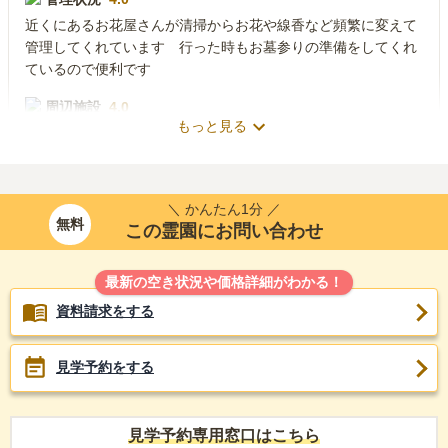
近くにあるお花屋さんが清掃からお花や線香など頻繁に変えて
管理してくれています 行った時もお墓参りの準備をしてくれ
ているので便利です
周辺施設
4.0
もっと見る
広い道路を挟んで数キロ両脇にお墓が沢山あります 桜の時期
はとてもきれいで観光客も多いです 遠くにスカイツリーも見
えます
＼ かんたん1分 ／
無料
この霊園にお問い合わせ
2020年6月
回答
20代
・
女性
3.8
総合評価
最新の空き状況や価格詳細がわかる！
資料請求をする
交通利便性
3.0
地下鉄日比谷線で40分入谷駅に着いたら出て右に曲がりまっす
見学予約をする
ぐ、大きい道の信号を渡り次の交差点を渡って左
設備・環境
4.0
見学予約専用窓口はこちら
セルフサービスのお茶とお水がある。少し暗い印象だが静かで