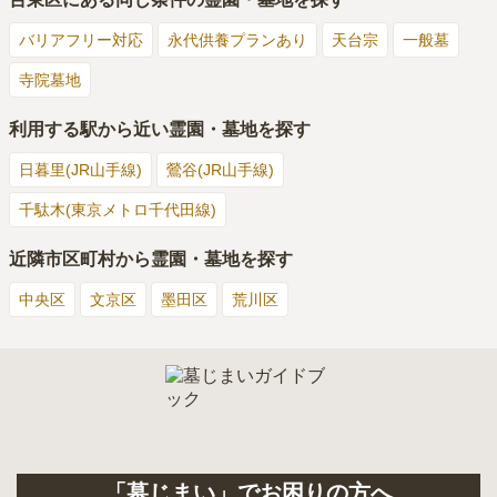
バリアフリー対応
永代供養プランあり
天台宗
一般墓
寺院墓地
利用する駅から近い霊園・墓地を探す
日暮里(JR山手線)
鶯谷(JR山手線)
千駄木(東京メトロ千代田線)
近隣市区町村から霊園・墓地を探す
中央区
文京区
墨田区
荒川区
「墓じまい」でお困りの方へ