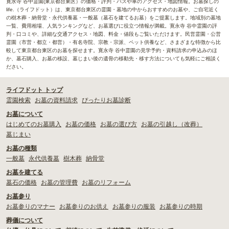
寛永寺 谷中霊園(東京都台東区）の価格・評判・バスや車のアクセス・地図情報。お墓探しの
life.（ライフドット）は、東京都台東区の霊園・墓地の中からおすすめのお墓や、ご自宅近く
の樹木葬・納骨堂・永代供養墓・一般墓（墓石を建てるお墓）をご提案します。地域別の墓地
一覧、費用相場、人気ランキングなど、お墓選びに役立つ情報が満載。寛永寺 谷中霊園の評
判・口コミや、詳細な交通アクセス・地図、料金・値段もご覧いただけます。民営霊園・公営
霊園（市営・都立・都営）・有名寺院、宗教・宗派、ペット供養など、さまざまな特徴から比
較して東京都台東区のお墓を探せます。寛永寺 谷中霊園の見学予約・資料請求の申込みのほ
か、墓石購入、お墓の移設、墓じまい後の遺骨の移動先・移す方法についても気軽にご相談く
ださい。
ライフドット トップ
霊園検索
お墓の資料請求
ぴったりお墓診断
お墓について
はじめてのお墓購入
お墓の価格
お墓の選び方
お墓の引越し（改葬）
墓じまい
お墓の種類
一般墓
永代供養墓
樹木葬
納骨堂
お墓を建てる
墓石の価格
お墓の管理費
お墓のリフォーム
お墓参り
お墓参りのマナー
お墓参りのお供え
お墓参りの服装
お墓参りの時期
葬儀について