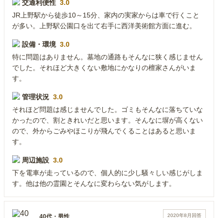
交通利便性
3.0
JR上野駅から徒歩10～15分、家内の実家からは車で行くこと
が多い。上野駅公園口を出て右手に西洋美術館方面に進む。
設備・環境
3.0
特に問題はありません。墓地の通路もそんなに狭く感じません
でした。それほど大きくない敷地にかなりの檀家さんがいま
す。
管理状況
3.0
それほど問題は感じませんでした。ゴミもそんなに落ちていな
かったので、割ときれいだと思います。そんなに塀が高くない
ので、外からごみやほこりが飛んでくることはあると思いま
す。
周辺施設
3.0
下を電車が走っているので、個人的に少し騒々しい感じがしま
す。他は他の霊園とそんなに変わらない気がします。
2020年8月
回答
40代
・
男性