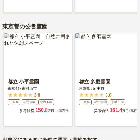
交通利便性
5.0
日暮里駅から徒歩10分ほど。鶯谷からは歩いても15分ほどで寛
永寺の正面から谷中霊園に入っていきます。
東京都の公営霊園
設備・環境
3.0
特に設備はありません、お水は管理のお店で調達していきま
す。無料でお水を使うときは霊園の中の公園の水道を拝借しま
す。
管理状況
4.0
いつもきれいです。カラスが多いので何も置いていないので問
都立 小平霊園
都立 多磨霊園
題なしです。そのためごみ箱もないし何もないです。お線香や
東京都
/
東村山市
東京都
/
府中市
お供物は持っていくのが良いです。
3.8
3.6
一般墓
公営霊園
宗教不問
一般墓
公営霊園
宗教不問
周辺施設
4.0
150.8
161.4
参考価格:
参考価格:
万円～
+墓石代
万円
+墓石代
日暮里駅の霊園の反対側の改札口に駅ビル、お店がたくさんあ
って花屋はもちろん、駅前のセブンイレブンでもお花が売って
います。家ではいつも管理してくれいるお店で、お水とお花を
買っています。
台東区
にある同じ条件の霊園・墓地を探す