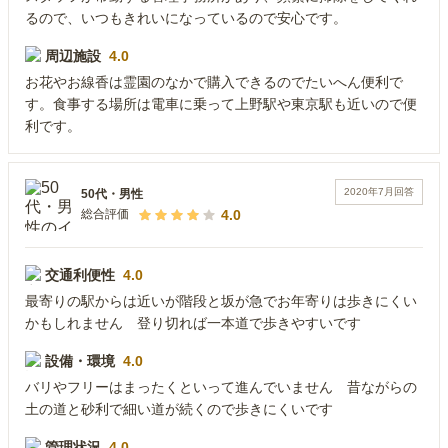
るので、いつもきれいになっているので安心です。
周辺施設
4.0
お花やお線香は霊園のなかで購入できるのでたいへん便利で
す。食事する場所は電車に乗って上野駅や東京駅も近いので便
利です。
2020年7月
回答
50代
・
男性
4.0
総合評価
交通利便性
4.0
最寄りの駅からは近いが階段と坂が急でお年寄りは歩きにくい
かもしれません 登り切れば一本道で歩きやすいです
設備・環境
4.0
バリやフリーはまったくといって進んでいません 昔ながらの
土の道と砂利で細い道が続くので歩きにくいです
管理状況
4.0