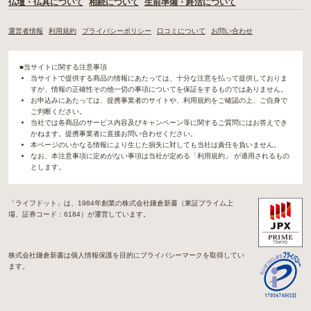
仏壇・仏具について
相続について
生前準備・終活について
運営者情報
利用規約
プライバシーポリシー
口コミについて
お問い合わせ
■当サイトに関する注意事項
当サイトで提供する商品の情報にあたっては、十分な注意を払って提供しておりま
すが、情報の正確性その他一切の事項についてを保証をするものではありません。
お申込みにあたっては、提携事業者のサイトや、利用規約をご確認の上、ご自身で
ご判断ください。
当社では各商品のサービス内容及びキャンペーン等に関するご質問にはお答えでき
かねます。提携事業者に直接お問い合わせください。
本ページのいかなる情報により生じた損失に対しても当社は責任を負いません。
なお、本注意事項に定めがない事項は当社が定める「利用規約」 が適用されるもの
とします。
「ライフドット」は、1984年創業の株式会社鎌倉新書（東証プライム上
場、証券コード：6184）が運営しています。
株式会社鎌倉新書は個人情報保護を目的にプライバシーマークを取得してい
ます。