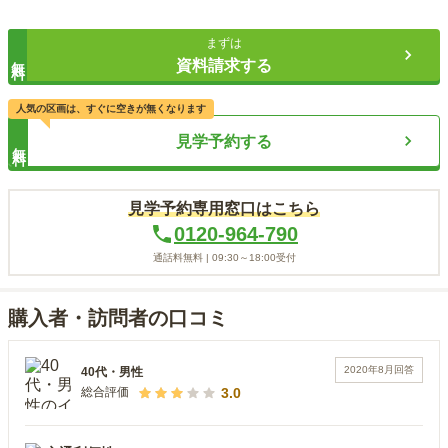
まずは
無料
資料請求する
人気の区画は、すぐに空きが無くなります
見学予約する
無料
見学予約専用窓口はこちら
0120-964-790
通話料無料 |
09:30～18:00
受付
購入者・訪問者の口コミ
2020年8月
回答
40代
・
男性
3.0
総合評価