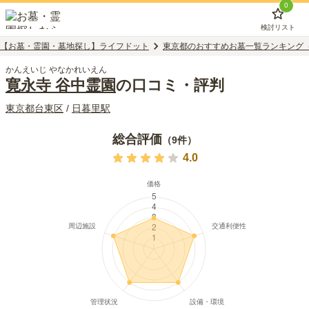
0
検討リスト
【お墓・霊園・墓地探し】ライフドット
東京都のおすすめお墓一覧ランキング
かんえいじ やなかれいえん
寛永寺 谷中霊園
の口コミ・評判
東京都
台東区
/
日暮里
駅
総合評価
（
9
件）
4.0