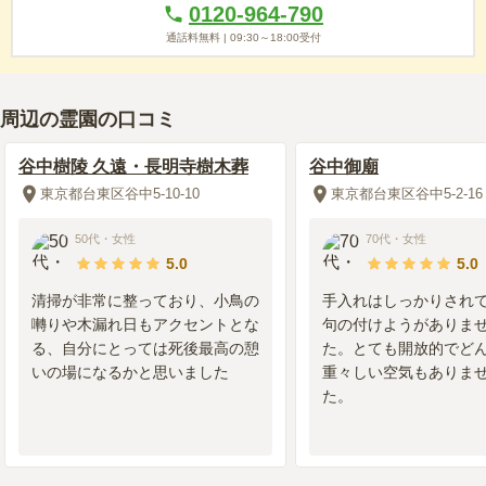
0120-964-790
ある。本堂に入る前は広い待合室で待つこともできる
通話料無料 |
09:30～18:00
受付
管理状況
4.0
常にそこの管理人がいてきれいに整備されている。維持費も高
いのでそれなりだと思う格式は高いとおもう受付の人たちは年
周辺の霊園の口コミ
配の方が多く丁寧
谷中樹陵 久遠・長明寺樹木葬
谷中御廟
周辺施設
4.0
東京都台東区谷中5-10-10
東京都台東区谷中5-2-16
墓の手前に花屋があり仏花は用意することができる境内には桶
や、たわしなども用意してあり持参する必要はない。受付でろ
50代
・
女性
70代
・
女性
うそくやお線香も用意できる
5.0
5.0
清掃が非常に整っており、小鳥の
手入れはしっかりされ
2019年6月
回答
20代
・
女性
囀りや木漏れ日もアクセントとな
句の付けようがありま
3.8
総合評価
る、自分にとっては死後最高の憩
た。とても開放的でど
いの場になるかと思いました
重々しい空気もありま
た。
交通利便性
4.0
JR上野駅から徒歩15分くらい。季節の良い日に行くと上野公園
など良い空気。都心でアクセスも良く霊園の人も親切で申し分
なし