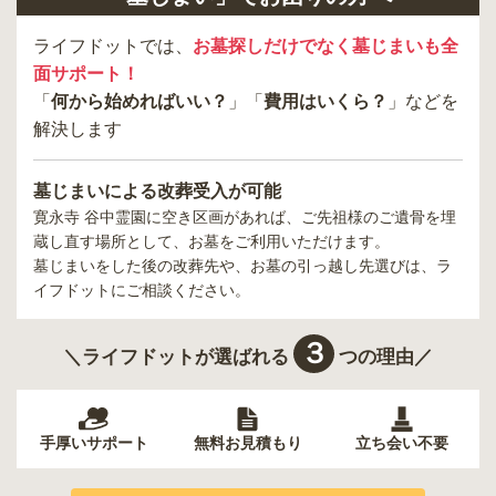
ライフドットでは、
お墓探しだけでなく墓じまいも全
面サポート！
「
何から始めればいい？
」「
費用はいくら？
」などを
解決します
墓じまいによる改葬受入が可能
寛永寺 谷中霊園
に空き区画があれば、ご先祖様のご遺骨を埋
蔵し直す場所として、お墓をご利用いただけます。
墓じまいをした後の改葬先や、お墓の引っ越し先選びは、ラ
イフドットにご相談ください。
３
＼ライフドットが選ばれる
つの理由／
手厚いサポート
無料お見積もり
立ち会い不要