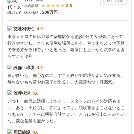
2020年7月
回答
3.8
総合評価
200万円
購入価格：
交通利便性
4.0
東京メトロの日比谷線の築地駅から徒歩1分で大都会にあって
行きやすいし、とても便利な場所にある。車で来るより地下鉄
で来る方が便利でよいと思った。銀座にも近いから法事のとき
もすごく便利。
設備・環境
4.0
緑が多いし、都心なのに、すごく静かで環境がよい気がする。
待ち合いもお茶やお菓子が出るし、大変落ちつく雰囲気。
管理状況
4.0
いつも、綺麗に清掃してあるし、スタッフの方々の対応もよ
い。あと、天台宗は、寺によっては、領収書をよこさないとこ
もあるが、こちらは明朗会計でよい。とうばを沢山出せみたい
な、変な営業も無かった。
周辺施設
4.0