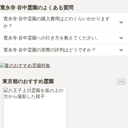
寛永寺 谷中霊園
のよくある質問
設備・環境
4.0
敷地内は広く、墓石がどこだったかわからなくなることがあり
寛永寺 谷中霊園の購入費用はどのくらいかかります
ましたが、霊園の方が親切で案内してくれ、その際水掛けも持
か？
ってくれました
寛永寺 谷中霊園への行き方を教えてください。
寛永寺 谷中霊園では、一般墓が約270万円からお求めいただけま
管理状況
3.0
す。
特に気になるような点はありません。周りの暮石も霊園内もき
寛永寺 谷中霊園の実際の評判はどうですか？
公共交通機関の場合、東北線｢日暮里駅｣から徒歩約4分です。
なお、寛永寺 谷中霊園がある東京都の相場は、一般墓が約157万円
れいにしてあっていつも気持ちよく使わせてもらっています。
詳しいルートや地図は、本ページの「地図・交通アクセス」欄をご
（墓石代別途）です。
当サイトに寄せられた総合評価は、4点です。特に交通利便性、周
確認ください。
お墓は、価格が高いものがよい、安いものが悪い、という訳ではあ
周辺施設
4.0
辺施設が高く評価されています。
りません。大切なのは、ご家族が心から納得し、安心してお参りで
お花は母が用意することが多く自分たちで用意した記憶はな
利用者様からは「由緒ある天台宗なので割高な感じがする。場所は
きる場所を選ぶことです。
い。食事は上野駅の方まで歩き、色々なお店を利用することが
東京都のおすすめ霊園
台東区なので、地ぐらいも高そうだし、ジェイアール山手線の日暮
多い
里から徒歩5分で着くので大変便利。法事は上野でやることが多
い。」といったお声をいただいております。
2019年6月
回答
60代
・
男性
5.0
総合評価