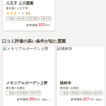
交通利便性
5.0
八王子 上川霊園
霊園の最寄り駅、JR鶯谷駅まで行き、駅から徒歩15分で霊園に
東京都
/
八王子市
着く。都内のため周辺道路は規制が多く、車は使用しません。
3.1
一般墓
樹木葬
民営霊園
宗教不問
設備・環境
5.0
103
参考価格:
万円～
墓の手入れは、水道もあり柄杓と桶もあり満足しています。敷
地は広いので、体が不自由な方には少し大変と思われます。
口コミ評価の高い条件が似た霊園
管理状況
5.0
私営の墓地なので、管理状況も良く、管理事務所もありゴミ箱
も設置されています。線香も生花も購入可能です。
周辺施設
5.0
霊園内に花屋があります。お供え物は持参しませんし、墓にお
供えしません。周辺の、食事処まで徒歩で20分以内で多数あり
ます。
メモリアルガーデン上野
桃林寺
東京都
/
台東区
東京都
/
台東区
一般墓
民営霊園
宗教不問
一般墓
納骨堂
寺院墓地
臨済宗
2018年8月
回答
50代
・
女性
263
227
4.0
総合評価
参考価格:
参考価格:
万円（税込）～
万円（税込）～