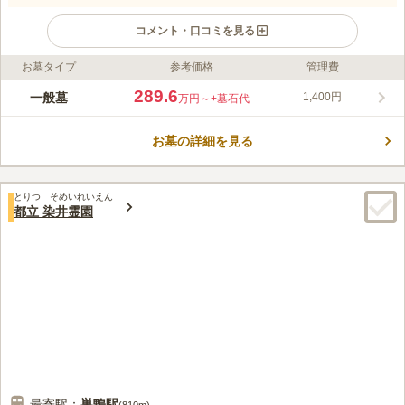
コメント・口コミを見る
お墓タイプ
参考価格
管理費
ライフドット編集部のコメント
東北線「日暮里駅」から徒歩5分と、歩いて参拝できるアクセス
289.6
一般墓
1,400円
万円～
+墓石代
抜群の霊園です。園内は明るく、各界の多くの著名人が眠ってい
ます。また、桜の名所としても親しまれており、中央園路は通称
お墓の詳細を見る
「さくら通り」ともよばれ園路を覆う桜の枝に花が咲くと、まる
コメントの続きを読む
で桜のトンネルのようになり、桜の名所スポットとしても有名な
ので、散策しながらお花見も楽しめます。
口コミ評価
とりつ そめいれいえん
3.9
みんなの評価
口コミ
20
件
都立 染井霊園
供花や線香は管理事務所周辺のお茶屋さんで購入できる。お供え
50代
男性
物などを売る店はない。霊園至近には食事処などないので、日暮里（谷
中）か上野に出る必要あり。
口コミの続きを読む
最寄駅：
巣鴨
駅