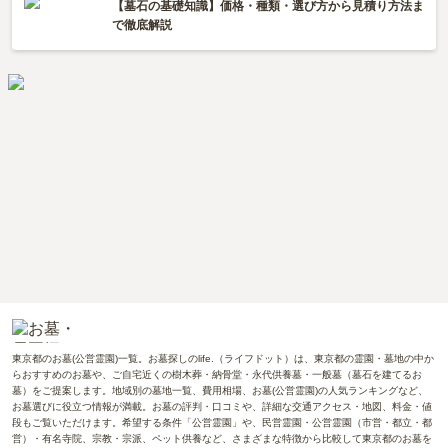
【墓石の基礎知識】価格・種類・選び方から見積り方法ま
で徹底解説
東京都のお墓(公営霊園)一覧。お墓探しのlife.（ライフドット）は、東京都の霊園・墓地の中か
らおすすめのお墓や、ご自宅近くの樹木葬・納骨堂・永代供養墓・一般墓（墓石を建てるお
墓）をご提案します。地域別の墓地一覧、費用相場、お墓(公営霊園)の人気ランキングなど、
お墓選びに役立つ情報が満載。お墓の評判・口コミや、詳細な交通アクセス・地図、料金・値
段もご覧いただけます。希望する条件「公営霊園」や、民営霊園・公営霊園（市営・都立・都
営）・有名寺院、宗教・宗派、ペット供養など、さまざまな特徴から比較して東京都のお墓を