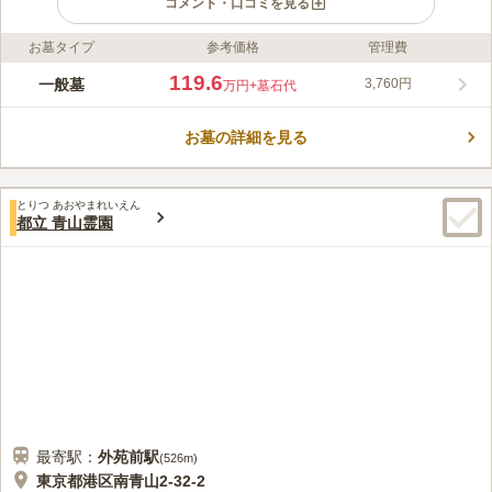
コメント・口コミを見る
お墓タイプ
参考価格
管理費
ライフドット編集部のコメント
都立 八王子霊園は、八王子市元八王子町にある宗旨・宗派自由
119.6
一般墓
3,760円
万円
+墓石代
の霊園です。 最寄り駅は、JR・京王線「高尾駅」で、多摩バス
で「霊園正門」のバス停で下り、徒歩１分となります。また、駐
お墓の詳細を見る
車場もあるので、お車でのお越しも可能です。 この霊園は、丘
コメントの続きを読む
陵地になっており、樹木などは自然に成長したものを生かして造
られました幅広い間隔でお墓が建てられ、とても居心地が良く感
口コミ評価
じます。
とりつ あおやまれいえん
3.9
みんなの評価
口コミ
32
件
都立 青山霊園
霊園の入り口近辺には多数の石屋がありますのでそこで花を買う
60代
男性
こともできます。食事処は霊園の近くに少しはありますが最寄駅高尾の近
辺を利用するのがベストです。法事の場合は近くの駅高尾山口近辺に専門
の店がいくつかあります。
口コミの続きを読む
最寄駅：
外苑前
駅
(
526m
)
東京都港区南青山2-32-2