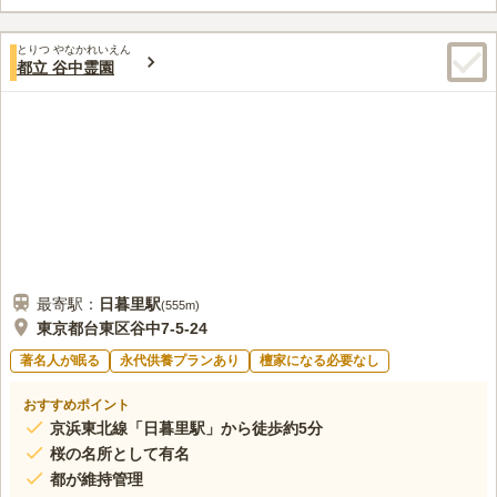
ある背景を持ちながら、都立霊園最大規模の土地を管理している
霊園です。自然も豊かで環境も良く、居心地の良いところです。
口コミ評価
とりつ やなかれいえん
3.6
みんなの評価
口コミ
87
件
都立 谷中霊園
霊園の周辺には来園者むけの商店が数多くあります。お墓参りの
50代
男性
前にお花やろうそく、線香だけではなく、お供物も購入するのには不便は
感じません。幹線道路沿いなので、食事する店も不便を感じることはあり
ません。
口コミの続きを読む
最寄駅：
日暮里
駅
(
555m
)
東京都台東区谷中7-5-24
著名人が眠る
永代供養プランあり
檀家になる必要なし
おすすめポイント
京浜東北線「日暮里駅」から徒歩約5分
桜の名所として有名
都が維持管理