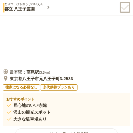
とりつ はちおうじれいえん
都立 八王子霊園
最寄駅：
高尾
駅
(
3.3km
)
東京都八王子市元八王子町3-2536
檀家になる必要なし
永代供養プランあり
おすすめポイント
居心地のいい寺院
沢山の観光スポット
大きな駐車場あり