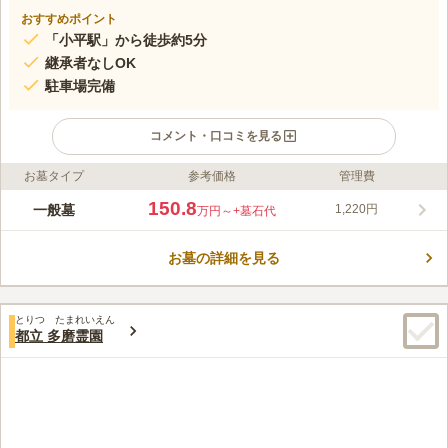
おすすめポイント
「小平駅」から徒歩約5分
継承者なしOK
駐車場完備
コメント・口コミを見る
お墓タイプ
参考価格
管理費
ライフドット編集部のコメント
都立 小平霊園は、東村山市萩山にある宗旨・宗派自由の霊園で
150.8
一般墓
1,220円
万円～
+墓石代
す。1948年につくられた歴史ある霊園で、歴史上で有名な政治
家や文化人などが眠っており、特に作家や詩人のお墓が数多くあ
お墓の詳細を見る
ります。 昔ながらのお墓や近代的なお墓が数多く立ち並んでい
コメントの続きを読む
ますが、樹木葬や樹林墓地も行っており、都立霊園の中では時代
の流れにいち早く対応している霊園と言えます。 この霊園の園
口コミ評価
路には、ケヤキやさくら、三本松などが植えられ、緑あふれる街
とりつ たまれいえん
3.8
みんなの評価
口コミ
47
件
都立 多磨霊園
道があります。自然が豊かな霊園です。また、敷地内の半分は樹
霊園近くや霊園内に売店はあるが、利用したことは過去に一度ほ
50代
男性
林や草地になっており、一面に緑が広がっています。 小平霊園
どしかない。お花やお供え物は、あらかじめ自宅近くなど別の店にて購入
は非常に緑豊かで気持ちの良い雰囲気の霊園です。 お参りに来
し参拝している。
ている人も多いですが、付近の方の散歩コースにもなっているよ
口コミの続きを読む
うで、意外に多くの人が霊園内を通っていきます。芝生の通路も
印象的で、お参りだけでなく、散策にも訪れたい霊園です。