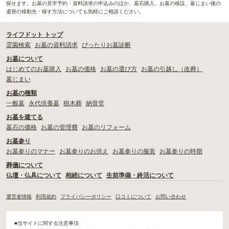
探せます。お墓の見学予約・資料請求の申込みのほか、墓石購入、お墓の移設、墓じまい後の
遺骨の移動先・移す方法についても気軽にご相談ください。
ライフドット トップ
霊園検索
お墓の資料請求
ぴったりお墓診断
お墓について
はじめてのお墓購入
お墓の価格
お墓の選び方
お墓の引越し（改葬）
墓じまい
お墓の種類
一般墓
永代供養墓
樹木葬
納骨堂
お墓を建てる
墓石の価格
お墓の管理費
お墓のリフォーム
お墓参り
お墓参りのマナー
お墓参りのお供え
お墓参りの服装
お墓参りの時期
葬儀について
仏壇・仏具について
相続について
生前準備・終活について
運営者情報
利用規約
プライバシーポリシー
口コミについて
お問い合わせ
■当サイトに関する注意事項