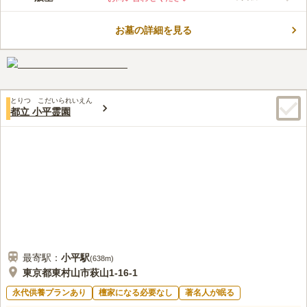
環境にあり心安らぐ霊園です。非常に静かな雰囲気となってお
り、近隣の人が散歩やジョギングに訪れています。日本の文学史
お墓の詳細を見る
に名を残した、文豪たちのお墓がある霊園としても知られてお
コメントの続きを読む
り、多くの方がお墓参りのために足を運ぶ地でもあります。 南
池袋の住宅街の中にあり、アクセス良好です。
口コミ評価
3.8
みんなの評価
口コミ
21
件
花屋もあるけれど 値段が高いので 供花や線香は近くのスーパー
70代
男性
とりつ こだいられいえん
マーケットで購入バケツやほうき ひしゃく ゴミ袋などは 車で家から持って
都立 小平霊園
ゆくので不便は感じない 食事は家から霊園までの途中のファミレスを利用
口コミの続きを読む
最寄駅：
小平
駅
(
638m
)
東京都東村山市萩山1-16-1
永代供養プランあり
檀家になる必要なし
著名人が眠る