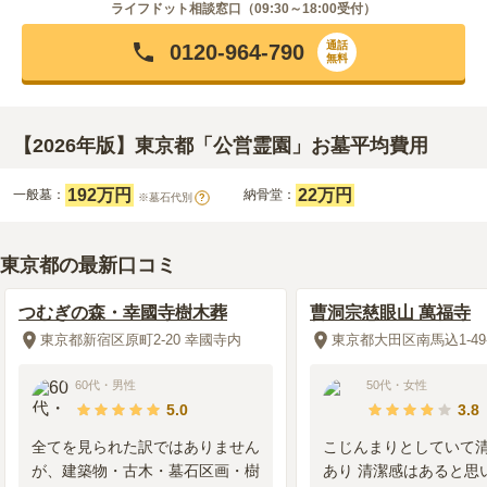
ライフドット相談窓口（
09:30～18:00
受付）
通話
0120-964-790
無料
【2026年版】東京都「公営霊園」お墓平均費用
192万円
22万円
一般墓：
納骨堂：
※墓石代別
?
東京都の最新口コミ
つむぎの森・幸國寺樹木葬
曹洞宗慈眼山 萬福寺
東京都新宿区原町2-20 幸國寺内
東京都大田区南馬込1-49-
60代
・
男性
50代
・
女性
5.0
3.8
全てを見られた訳ではありません
こじんまりとしていて
が、建築物・古木・墓石区画・樹
あり 清潔感はあると思