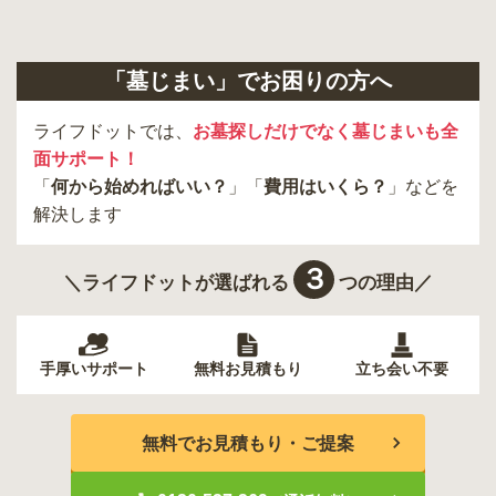
日野市
八王子市
大田区
中央区
多摩市
千代田区
調布市
足立区
「墓じまい」でお困りの方へ
東久留米市
葛飾区
墨田区
杉並区
新宿区
稲城市
板橋区
ライフドットでは、
お墓探しだけでなく墓じまいも全
面サポート！
「
何から始めればいい？
」「
費用はいくら？
」などを
解決します
３
＼ライフドットが選ばれる
つの理由／
手厚いサポート
無料お見積もり
立ち会い不要
無料でお見積もり・ご提案