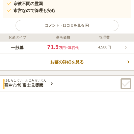
宗教不問の霊園
市営なので管理も安心
コメント・口コミを見る
お墓タイプ
参考価格
管理費
ライフドット編集部のコメント
八王子市営 甲の原霊園は、八王子市が運営している霊園です。
71.5
一般墓
4,500円
万円
+墓石代
墓域はほぼ全て南向きで明るく開放感あふれる霊園となっていま
す。 JR中央線･京王線「八王子駅」からバスで20分の学園都市に
お墓の詳細を見る
あり、多くの学生が行き交う賑やかな環境でありながら、霊園内
コメントの続きを読む
は閑静で心静かにお参りできます。 市営なので管理に関して任
せられるという特徴があります。
口コミ評価
はむらしえい ふじみれいえん
3.6
みんなの評価
口コミ
3
件
羽村市営 富士見霊園
墓地の近くには特にお店がないので、必要なものがある場合は事
30代
男性
前に買っていく必要がある。近くのショッピングセンターでだいたいのも
のは揃えられる。
口コミの続きを読む