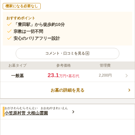
檀家になる必要なし
おすすめポイント
「豊田駅」から徒歩約10分
宗教は一切不問
安心のバリアフリー設計
コメント・口コミを見る
お墓タイプ
参考価格
管理費
ライフドット編集部のコメント
日野市役所が管理する全255区画の市営墓地です。園内は広々と
23.1
一般墓
2,200円
万円
+墓石代
した造りでゆったりとしていて、平坦なバリアフリー対応の設計
となっているので車椅子でも楽にお墓参りができます。空きが出
お墓の詳細を見る
た場合は不定期に募集し、使用希望者を公募した上で公開抽選し
コメントの続きを読む
ています。墓地内に線香や花など、お参りに必要な商品を扱って
いる売店があるので手ぶらでお参りに行けます。
口コミ評価
おがさわらむらそんえい おおねやまれいえん
3.5
みんなの評価
口コミ
3
件
小笠原村営 大根山霊園
霊園の近くには石材店が多くあり花や線香などを購入できます
40代
男性
が、割高感は否めないので手持ちして行った方がよいと思います。
口コミの続きを読む