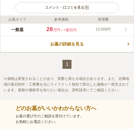
コメント・口コミを見る
お墓タイプ
参考価格
管理費
ライフドット編集部のコメント
三宅村営 阿古第二墓地は、東海汽船伊ヶ谷港の近くにある、三
28
一般墓
15,000円
万円～
+墓石代
宅島の村営墓地です。区画はすべて3.15㎡で統一されており、永
代使用料は28万円、管理料として年間1,500円がかかります。使
お墓の詳細を見る
用については、空き区画が出た際に不定期で行われる村役場での
コメントの続きを読む
公募によって決定されます。希望者が多い場合は抽選となりま
す。
口コミ評価
この霊園はまだ誰からも評価されていません。
1
価格は変更されることがあり、実際と異なる場合があります。また、近隣地
域の墓石制作・工事費を元にライフドット独自で算出した価格が一部含まれて
います。最新の価格等を知りたい場合は、資料請求にてご確認ください。
どのお墓がいいかわからない方へ
お墓の選び方のご相談を受付けています。
お気軽にお電話ください。