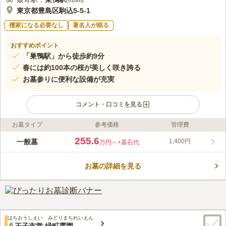
(
810m
)
東京都豊島区駒込5-5-1
檀家になる必要なし
著名人が眠る
おすすめポイント
「巣鴨駅」から徒歩約9分
春には約100本の桜が美しく咲き誇る
お墓参りに便利な設備が充実
コメント・口コミを見る
お墓タイプ
参考価格
管理費
ライフドット編集部のコメント
都立 染井霊園は、春になるとソメイヨシノが咲き誇り、優しい
255.6
一般墓
1,400円
万円～
+墓石代
雰囲気のある公営墓地です。 最寄り駅の「巣鴨駅」からは徒歩9
分ほどでアクセスすることができます。 都立霊園の中では最も
お墓の詳細を見る
小規模ですが、明治7年に開園されたという歴史があり伝統的な
コメントの続きを読む
雰囲気があります。 岡倉天心、二葉亭四迷など、多くの著名人
が眠る霊園としても有名です。
口コミ評価
4.5
みんなの評価
口コミ
8
件
霊園のそばにお花屋さんがあり、そこでお花と線香を買って、お
40代
女性
はちおうしえい みどりまちれいえん
けとひしゃくをかりてお墓参りをします。通りの反対側に巣鴨地蔵があっ
八王子市営 緑町霊園