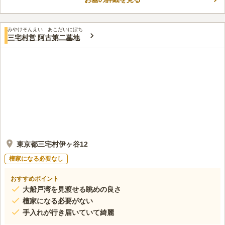
周辺は緑に囲まれていて、すぐ近くに海も見える抜群のロケーシ
コメントの続きを読む
ョンにあります。交通の便はあまりよくありませんが、島の散策
をしながら向かうことができます。
口コミ評価
みやけそんえい あこだいにぼち
この霊園はまだ誰からも評価されていません。
三宅村営 阿古第二墓地
東京都三宅村伊ヶ谷12
檀家になる必要なし
おすすめポイント
大船戸湾を見渡せる眺めの良さ
檀家になる必要がない
手入れが行き届いていて綺麗