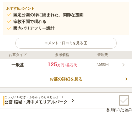
おすすめポイント
国定公園の緑に囲まれた、閑静な霊園
宗教不問で眠れる
園内バリアフリー設計
コメント・口コミを見る
お墓タイプ
参考価格
管理費
ライフドット編集部のコメント
南多摩都市霊園は、八王子市が運営している高尾国定公園の緑に
125
一般墓
7,500円
万円
+墓石代
囲まれた閑静な霊園です。 園内はバリアフリー設計で平坦とな
っているため、お年寄りの方や、足元の不自由な方、ベビーカー
お墓の詳細を見る
の方でも安心してお参りできます。 公営斎場が隣接しているた
コメントの続きを読む
め、葬儀や年回法要の際の移動が少ないのも魅力の一つです、
特定の期間は車の乗り入れを規制していることがあるため注意が
口コミ評価
必要です。
こうえい いなぎ・ふちゅうめもりあるぱーく
3.3
みんなの評価
口コミ
7
件
公営 稲城・府中メモリアルパーク
墓地は坂の上にあり、周りには火葬場と他の私営の霊園しかない
40代
女性
です。最寄りの駅まで戻らないとほぼ何もないです。
口コミの続きを読む