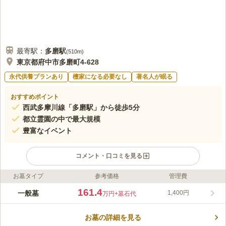
最寄駅：
多磨
駅
(
510m
)
東京都府中市多磨町4-628
永代供養プランあり
檀家になる必要なし
著名人が眠る
おすすめポイント
西武多摩川線「多磨駅」から徒歩5分
都立霊園の中で最大規模
豊富なイベント
コメント・口コミを見る
お墓タイプ
参考価格
管理費
ライフドット編集部のコメント
都立 多磨霊園は、府中市多磨町にある緑に囲まれた霊園です。
161.4
一般墓
1,400円
万円
+墓石代
大正12年に開園された歴史的な霊園であり、伝統的なお墓参りが
できることが魅力の一つです。アカマツや桜の木などを楽しむこ
お墓の詳細を見る
とができます。 府中市多磨町に位置する都立多磨霊園は、歴史
コメントの続きを読む