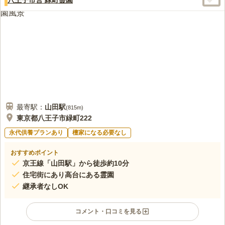
て食事やおだんごを買ったりできる楽しみもあります
口コミの続きを読む
最寄駅：
山田
駅
(
815m
)
東京都八王子市緑町222
永代供養プランあり
檀家になる必要なし
おすすめポイント
京王線「山田駅」から徒歩約10分
住宅街にあり高台にある霊園
継承者なしOK
コメント・口コミを見る