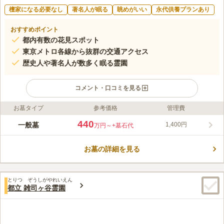
檀家になる必要なし
著名人が眠る
眺めがいい
永代供養プランあり
おすすめポイント
都内有数の花見スポット
東京メトロ各線から抜群の交通アクセス
歴史人や著名人が数多く眠る霊園
コメント・口コミを見る
お墓タイプ
参考価格
管理費
ライフドット編集部のコメント
青山霊園は都内一等地の港区にある都営霊園で、日本で初めてで
440
一般墓
1,400円
万円～
+墓石代
きた公営霊園です。おしゃれな青山エリアの裏手に広がる静寂の
森には、大久保利通をはじめとする名立たる政治家や星新一とい
お墓の詳細を見る
った小説家、代々の市川団十郎のお墓など多くの著名人が眠って
コメントの続きを読む
います。また、忠犬ハチ公の石碑があることも有名です。東京都
が運営する公営墓地ですが、一等地にあるため日本トップクラス
口コミ評価
の高級霊園です。年に1回行われる募集区画も少なく、抽選倍率
とりつ ぞうしがやれいえん
4.1
みんなの評価
口コミ
29
件
都立 雑司ヶ谷霊園
は毎年非常に高く、東京都民の憧れの霊園となっています。
花などは最寄りのお店では高いので地元のスーパーで買ってい
60代
男性
く。青山だから食事処はいっぱいあり、六本木にも歩いて行ける。
口コミの続きを読む