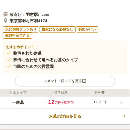
最寄駅：
羽村
駅
(
1.7km
)
東京都羽村市羽4174
永代供養プランあり
檀家になる必要なし
眺めがいい
生前申込できる
おすすめポイント
整備された参道
事情に合わせて選べるお墓のタイプ
市民のための公営霊園
コメント・口コミを見る
お墓タイプ
参考価格
管理費
ライフドット編集部のコメント
羽村市によって運営されている、羽村市民のためのバリアフリー
12
一般墓
1,020円
万円
+墓石代
公営霊園です。生前にお申し込みいただけるお墓もあります。
コメントの続きを読む
お墓の詳細を見る
口コミ評価