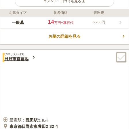
コメント・口コミを見る
お墓タイプ
参考価格
管理費
ライフドット編集部のコメント
火葬場の奥にある自然に囲まれた静かな公営墓地です。墓石の新
14
一般墓
5,200円
万円
+墓石代
規建立はもちろんのこと、修復や解体・撤去、墓誌への追加彫刻
や納骨等々、墓地に関する全般のご相談を無料で承っておりま
お墓の詳細を見る
す。墓域はすり鉢型のような斜面になっていて、心地よい風が通
コメントの続きを読む
り抜けます。芝生墓所は規格墓所となっていますが、自由墓所は
自由なデザインのお墓が施工可能です。
口コミ評価
ひのしえいぼち
3.5
みんなの評価
口コミ
4
件
日野市営墓地
車の場合は自宅周辺にスーパーが数件あり、またバス利用の場合
60代
男性
も最寄りバス停(JR駅)近くでも必要なものは手配できるので、困ったこと
は有りません。
口コミの続きを読む
最寄駅：
豊田
駅
(
1.1km
)
東京都日野市東豊田2-32-4