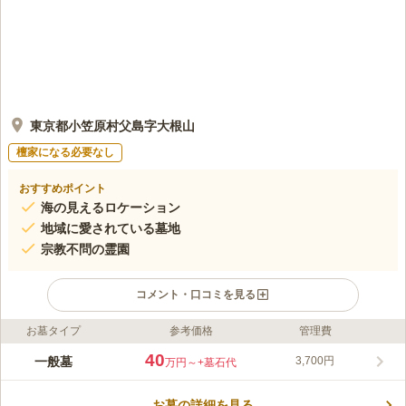
東京都小笠原村父島字大根山
檀家になる必要なし
おすすめポイント
海の見えるロケーション
地域に愛されている墓地
宗教不問の霊園
コメント・口コミを見る
お墓タイプ
参考価格
管理費
ライフドット編集部のコメント
小笠原村営 大根山霊園は、小笠原諸島 父島にある村営の墓地で
40
一般墓
3,700円
万円～
+墓石代
す。宗教は不問で、小笠原村に住んでいる人ならだれでも利用す
ることができます。近くには大神山神社などの名所があります。
お墓の詳細を見る