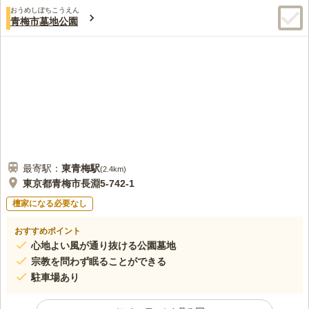
3.8
みんなの評価
口コミ
3
件
おうめしぼちこうえん
青梅市墓地公園
少しのどかな感じはしますが、花屋、食事処と一通りのお店があ
40代
男性
るので、特に不自由に感じる所はありません。満足しています。
口コミの続きを読む
最寄駅：
東青梅
駅
(
2.4km
)
東京都青梅市長淵5-742-1
檀家になる必要なし
おすすめポイント
心地よい風が通り抜ける公園墓地
宗教を問わず眠ることができる
駐車場あり