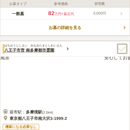
お墓タイプ
参考価格
管理費
ライフドット編集部のコメント
八王子市営 緑町霊園は、八王子市緑町にある宗旨・宗派自由の
82
一般墓
6,000円
万円
+墓石代
霊園です。この霊園は、住宅街にあり高台にあるため、天気が良
ければ富士山も見渡せるほどです。 この霊園には、大きな淡い
お墓の詳細を見る
ピンクが映える桜が咲いており、広い参道がゆったりとした空間
コメントの続きを読む
を演出しています。静けさと美しさを兼ね備えた趣のある霊園に
なっています。
口コミ評価
はちおうじしえい みなみたまとしれいえん
3.3
みんなの評価
口コミ
5
件
八王子市営 南多摩都市霊園
霊園近くに花屋があるので便利です。
70代
女性
口コミの続きを読む
最寄駅：
多摩境
駅
(
2.1km
)
東京都八王子市南大沢3-1999-2
檀家になる必要なし