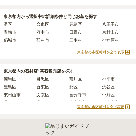
東京都
で安価なお墓を探したい場合は、
価格の安い順
で並び替えて
臨済宗
天台宗
真宗大谷派
真宗高田派
なお、お墓によっては以下の費用が別途かかる場合があります。
お墓を探すのがおすすめです。
・
開眼法要の費用
：お墓を新しく建てた際に行う儀式のための費
黄檗宗
法華宗
樹木葬
納骨堂
東京都
内から選択中の詳細条件と同じお墓を探す
用。僧侶に渡すお布施がかかります。
永代供養墓
公営霊園
民営霊園
寺院墓地
港区
台東区
豊島区
八王子市
・
納骨式の費用
：お墓に遺骨を納める儀式のための費用。僧侶に渡
1人用区画あり
2人用区画あり
3人用区画あり
青梅市
府中市
日野市
東村山市
すお布施、会食などの費用がかかります。
稲城市
羽村市
三宅村
小笠原村
・
年間管理費
：お墓の管理費。契約後、毎年発生するケースがあり
ます。
東京都の市区町村を全て表示
正確な費用は、区画や石材の選び方によって大きく変わるため、見
積もりを取るまで確定しません。
東京都
内の石材店･墓石販売店を探す
現地見学では、担当者に「提示金額以外にかかる費用はないか」を
練馬区
目黒区
荒川区
小平市
必ず確認することをおすすめします。
豊島区
台東区
北区
渋谷区
現地への見学が難しい場合は、資料請求でも各霊園の詳しい料金案
内を取り寄せることができます。
東村山市
文京区
国分寺市
中野区
世田谷区
港区
東大和市
西東京市
東京都の市区町村を全て表示
立川市
奥多摩町
瑞穂町
江東区
小金井市
日の出町
品川区
三鷹市
狛江市
町田市
府中市
江戸川区
羽村市
昭島市
あきる野市
青梅市