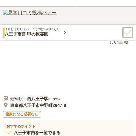
す。 通夜、告別式、法要を仏式、神式、キリスト教式、花葬な
ど様々な希望に対応できるように施設、備品を備えてます。 ま
口コミ評価
た売店もありますので、身軽にお参りに来ることができます。
3.3
みんなの評価
口コミ
4
件
霊園内には、葬儀・法要施設があり、売店では、生花、ロウソ
60代
男性
はちおうじしえい こうのはられいえん
ク、線香等購入できる。高台に開発された霊園のため、徒歩周辺には食事
八王子市営 甲の原霊園
できる店はない。車で３分ほどの京王稲城駅周辺まで行くとOK。
口コミの続きを読む
最寄駅：
西八王子
駅
(
3.7km
)
東京都八王子市中野町2647-8
檀家になる必要なし
おすすめポイント
八王子市内を一望できる