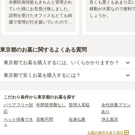
木葬区画何処もきちんと管理され
良くも悪くもあまり広
ていた様にお見受け致しました。
移動が大変なので便利
説明を受けたオフィスもとても綺
しょうか。
麗で管理が行き届いでいたので、
皆さんの心構えの高さと云う事か
と思料致します。
東京都のお墓に関するよくある質問
東京都でお墓を購入するには、いくらかかりますか？
東京都で安くお墓を購入するには？
東京都
での購入費用の目安は、
一般墓が約335万円、樹木葬が約76
万円、納骨堂が約96万円、永代供養墓が約59万円
です。
東京都
で一番安価な
お墓
は、
浄土真宗東本願寺派 本山 東本願寺
の
一般墓を建てる場合は、「永代使用料（土地代）」と「墓石代」の
一般墓
で、
1万円
からお求めいただけます。
2つが主な費用となります。
こだわり条件から
東京都
のお墓を探す
一般的に最も費用を抑えられるのは、他の方のご遺骨と一緒に埋葬
東京都
の一般墓の永代使用料の平均は
168万円
で、墓石代は
東京都
バリアフリー対
年間管理費なし
管理人常駐
永代供養プラン
する
「合祀墓（ごうしぼ）」
と呼ばれるタイプです。個別のお墓に
の平均
166.9万円
です。いずれも区画の広さや墓石の大きさ・素材
応
あり
比べて省スペースで管理の手間がかからないため、費用が安く設定
によって変わります。
ペット供養でき
宗教不問
在来仏教
浄土真宗
されています。
樹木葬・納骨堂・永代供養墓は、基本的に墓石代がかからず、永代
る
価格の目安は、1名あたり5万円〜30万円程度です。
使用料のみかかります。
お墓の条件を全て表示
曹洞宗
真言宗
日蓮宗
浄土宗