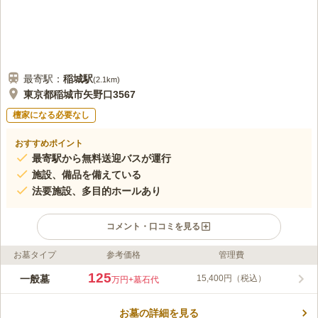
最寄駅：
稲城
駅
(
2.1km
)
東京都稲城市矢野口3567
檀家になる必要なし
おすすめポイント
最寄駅から無料送迎バスが運行
施設、備品を備えている
法要施設、多目的ホールあり
コメント・口コミを見る
お墓タイプ
参考価格
管理費
ライフドット編集部のコメント
京王相模原線「稲城駅」「稲城長沼駅」から無料送迎バスも運行
125
一般墓
15,400円（税込）
万円
+墓石代
している稲城・府中メモリアルパークは、芝生墓地、普通墓地、
合葬式墓地、樹木式墓地から希望に合った選択ができる魅力があ
お墓の詳細を見る
ります。四季折々の豊かな自然の中でお参りすることができま
コメントの続きを読む