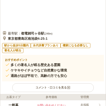
最寄駅：
都電雑司ヶ谷
駅
(
248m
)
東京都豊島区南池袋4-25-1
駅から徒歩5分圏内
永代供養プランあり
檀家になる必要なし
著名人が眠る
おすすめポイント
多くの著名人が眠る歴史ある霊園
ケヤキやイチョウなど自然豊かな環境
通路がほぼ平坦で、高齢の方でも安心
コメント・口コミを見る
お墓タイプ
参考価格
管理費
ライフドット編集部のコメント
都立 雑司ヶ谷霊園は、明治7年に開設されました。自然が豊富な
一般墓
未掲載
お問い合わせください