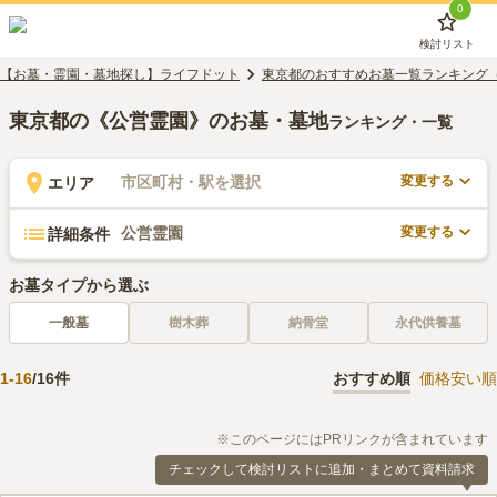
0
検討リスト
【お墓・霊園・墓地探し】ライフドット
東京都のおすすめお墓一覧ランキング
東京都の《公営霊園》のお墓・墓地
ランキング・一覧
変更する
市区町村・駅を選択
エリア
変更する
公営霊園
詳細条件
お墓タイプから選ぶ
一般墓
樹木葬
納骨堂
永代供養墓
1
-
16
/
16
件
おすすめ順
価格安い順
※このページにはPRリンクが含まれています
チェックして検討リストに追加・まとめて資料請求