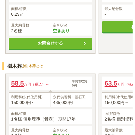
面積/特徴
最大納骨数
0.29㎡
-
最大納骨数
空き状況
2名様
空きあり
お問合せする
樹木葬
樹木葬
とは
お一人様用
お二人様用
58.5
年間管理費
63.5
万円（税込）～
万円（税
0円
1名あたりの価格
58.5
1名あたりの価格
万円（税込）～
※最大
1
名
※最大
2
名
利用料(永代使用料)
永代供養料＋墓石工事
利用料(永代使用料
代
150,000円～
435,000円
150,000円～
面積/特徴
面積/特徴
1名様 個別埋葬（骨壺） 期間17年
2名様 個別埋葬
最大納骨数
空き状況
最大納骨数