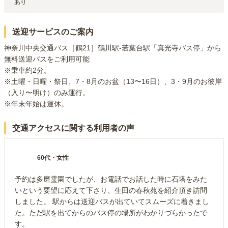
あり
送迎サービスのご案内
神奈川中央交通バス［鶴21］鶴川駅-若葉台駅「真光寺バス停」から
無料送迎バスをご利用可能

※乗車約2分。

※土曜・日曜・祭日、7・8月のお盆（13〜16日）、3・9月のお彼岸
（入り〜明け）のみ運行。

※年末年始は運休。
交通アクセスに関する利用者の声
60代
・
女性
予約は多磨霊園でしたが、お電話でお話した時に石塔をみた
いという要望に応えて下さり、生田の春秋苑を紹介頂き訪問
しました。 駅からは送迎バスが出ていてスムーズに着きまし
た。ただ駅を出てからのバス停の場所がわかりづらかったで
す。