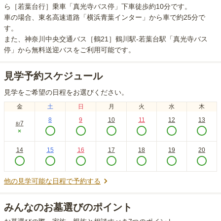
ら［若葉台行］乗車「真光寺バス停」下車徒歩約10分
です。
車の場合
、東名高速道路「横浜青葉インター」から車で約25分
で
す。
また、
神奈川中央交通バス［鶴21］鶴川駅-若葉台駅「真光寺バス
停」から無料送迎バスをご利用可能
です。
見学予約スケジュール
見学をご希望の日程をお選びください。
金
土
日
月
火
水
木
8
9
10
11
12
13
7
8
/
×
14
15
16
17
18
19
20
他の見学可能な日程で予約する
みんなのお墓選びのポイント