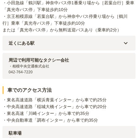
・小田急線「鶴川駅」神奈中バス停1番乗り場から［若葉台行］乗車
「真光寺バス停」下車徒歩約10分

・京王相模原線「若葉台駅」から神奈中バス停乗り場から［鶴川
行］乗車「真光寺バス停」下車徒歩約10分

または「真光寺バス停」から無料送迎バスあり（乗車約2分）
近くにある駅
小田急多摩線
黒川
駅（
2.7km
）
小田急多摩線
はるひ野
駅（
3.2km
）
周辺で利用可能なタクシー会社
京王相模原線
若葉台
駅（
3.5km
）
・相模中央交通株式会社

小田急多摩線
栗平
駅（
4.1km
）
042-764-7220
小田急線
鶴川
駅（
4.2km
）
車でのアクセス方法
・東名高速道路「横浜青葉インター」から車で約25分

・中央高速道路「稲城大橋インター」から車で約20分

・東名高速「川崎インター」から車で約35分

・中央自動車道「調布インター」から車で約35分
駐車場