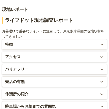
現地レポート
ライフドット現地調査レポート
お墓選びで重要なポイントに注目して、東京多摩霊園の現地取材を
してきました！
特徴
完全バリアフリーではありませんが、広大な敷地の霊園にありがち
アクセス
な、来園する際のストレスを限りなく軽減する設備が整っていま
す。
最寄駅からバスを使い、バス停から徒歩6分とアクセスは徒歩圏内で
バリアフリー
はありませんが、霊園がバス停から近い分、通いやすいです。
最大の特徴は、お墓の近くまで車を停車する事が出来る点です。広
全面バリアフリーに対応しています。
売店の有無
大な敷地の霊園は沢山有りますが、このメリットがある霊園は稀で
ただ、バスは最寄り駅から1時間に2・3本しか出ていないので、若
す。
干、バスでの来園は苦になります。
また、園内の通路も広い為、車いすでの来園も可能です。ただし、
お線香やローソクは駅
霊園内でお花を販売しています(550円)。
休憩所の紹介
トイレはバイアフリーに対応していません。
前のスーパーやコンビニエンスストアで購入する事が可能で
また、カートの貸出もしている為、園内を移動する事が負担にはな
す。
霊園内に東屋やいすが幾つかあります。東屋には灰皿が設置されて
りません。バス停からも十分に徒歩で来園できる距離にありますの
駐車場からお墓までの雰囲気