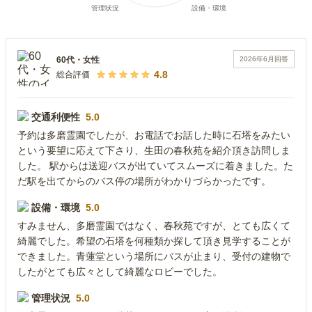
2026年6月
回答
60代
・
女性
4.8
総合評価
交通利便性
5.0
予約は多磨霊園でしたが、お電話でお話した時に石塔をみたい
という要望に応えて下さり、生田の春秋苑を紹介頂き訪問しま
した。 駅からは送迎バスが出ていてスムーズに着きました。た
だ駅を出てからのバス停の場所がわかりづらかったです。
設備・環境
5.0
すみません、多磨霊園ではなく、春秋苑ですが、とても広くて
綺麗でした。希望の石塔を何種類か探して頂き見学することが
できました。青蓮堂という場所にバスが止まり、受付の建物で
したがとても広々として綺麗なロビーでした。
管理状況
5.0