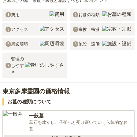
お墓選びの際、家族・親族と相談すべき7つのポイント
費用
お墓の種類
1
2
アクセス
宗教・宗派
3
4
周辺環境
施設・設備
5
6
管理の
しやす
7
さ
東京多摩霊園の価格情報
お墓の種類について
一般墓
墓石を建立し、子孫へと受け継いでいく伝統的なお
墓