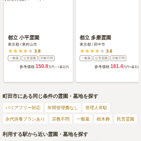
都立 小平霊園
都立 多磨霊園
東京都
/
東村山市
東京都
/
府中市
3.8
3.6
一般墓
公営霊園
宗教不問
一般墓
公営霊園
宗教不問
150.8
161.4
参考価格:
参考価格:
万円～
+墓石代
万円
+墓石代
町田市
にある同じ条件の霊園・墓地を探す
バリアフリー対応
年間管理費なし
管理人常駐
永代供養プランあり
宗教不問
一般墓
樹木葬
民営霊園
利用する駅から近い霊園・墓地を探す