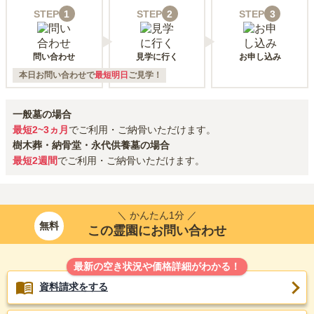
STEP
1
STEP
2
STEP
3
問い合わせ
見学に行く
お申し込み
本日お問い合わせで
最短明日
ご見学！
一般墓の場合
最短2~3ヵ月
でご利用・ご納骨いただけます。
樹木葬・納骨堂・永代供養墓の場合
最短2週間
でご利用・ご納骨いただけます。
＼ かんたん1分 ／
無料
この霊園にお問い合わせ
最新の空き状況や価格詳細がわかる！
資料請求をする