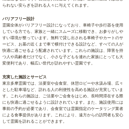
られない安らぎを訪れる人々に与えてくれます。
バリアフリー設計
霊園全体がバリアフリー設計になっており、車椅子や歩行器を使用
している方でも、家族と一緒にスムーズに移動でき、お参りがしや
すい環境が整っています。無料で貸し出される車椅子やカートのサ
ービス、お墓の近くまで車で横付けできる設計など、すべての人が
快適に過ごせるよう配慮されています。これらの施設は、障害を持
つ人や高齢者だけでなく、小さな子どもを連れた家族にとっても大
変便利であり、幅広い世代が訪れやすい霊園です。
充実した施設とサービス
東京多摩霊園では、法要室や会食室、休憩ロビーや水汲み場、広々
とした駐車場など、訪れる人の利便性を高める施設が充実していま
す。これらの施設は、ご法要やご会食をはじめ、長時間滞在する際
にも快適に過ごせるように設計されています。また、施設使用には
事前の予約が必要であり、会食室では霊園指定のケータリング業者
による食事提供があります。これにより、遠方からの訪問者も安心
して霊園を訪れることができます。