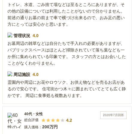
トイレ、水道、ごみ捨て場などは至るところにありますが、そ
の他の設備については利用したことがないので分かりません。
前述の通りお墓の前まで車で横づけ出来るので、おみ足の悪い
方にとっては安心かと思います。
管理状況
4.0
お墓周辺の雑草などは自分たちで手入れの必要がありますが、
パブリックスペースはほとんど掃除されていて落ち葉なども一
か所に集められている印象です。 スタッフの方とはお会いした
ことがなくわかりません。
周辺施設
4.0
霊園内や周辺にお花やロウソク、お供え物などを売るお店があ
るので安心です。 住宅街かつ木々に囲まれていてとても広く静
かです。 周辺に食事処も複数あります。
40代
・
女性
2020年7月
回答
4.2
総合評価
200万円
購入価格：