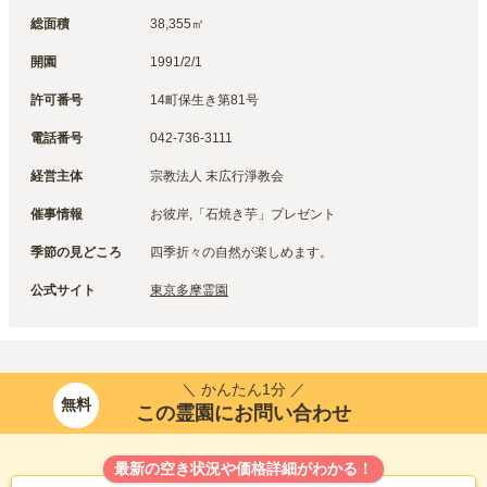
総面積
38,355㎡
開園
1991/2/1
許可番号
‎14町保生き第81号
電話番号
042-736-3111
経営主体
宗教法人 末広行淨教会
催事情報
お彼岸,「石焼き芋」プレゼント
季節の見どころ
四季折々の自然が楽しめます。
公式サイト
東京多摩霊園
＼ かんたん1分 ／
無料
この霊園にお問い合わせ
最新の空き状況や価格詳細がわかる！