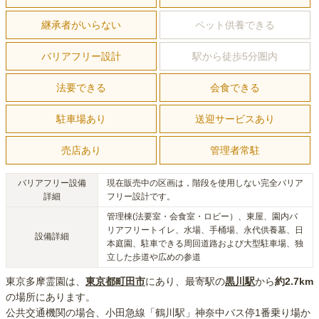
継承者がいらない
ペット供養できる
バリアフリー設計
駅から徒歩5分圏内
法要できる
会食できる
駐車場あり
送迎サービスあり
売店あり
管理者常駐
バリアフリー設備
現在販売中の区画は，階段を使用しない完全バリア
詳細
フリー設計です。
管理棟(法要室・会食室・ロビー）、東屋、園内バ
リアフリートイレ、水場、手桶場、永代供養墓、日
設備詳細
本庭園、駐車できる周回道路および大型駐車場、独
立した歩道や広めの参道
東京多摩霊園
は、
東京都
町田市
にあり
、最寄駅の
黒川
駅
から
約
2.7km
の場所にあり
ます。
公共交通機関の場合
、小田急線「鶴川駅」神奈中バス停1番乗り場か