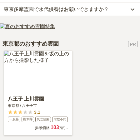
評価されています。
す。
りません。大切なのは、ご家族が心から納得し、安心してお参りで
東京多摩霊園で永代供養はお願いできますか？
はい、東京多摩霊園には2種類の樹木葬がございます。
利用者様からは「霊園には花や供物の売り場があるけれども食事が
また、神奈川中央交通バス［鶴21］鶴川駅-若葉台駅「真光寺バス
きる場所を選ぶことです。
費用は、約58.5万円からとなっております。
できるようなところはない。法事の際には、ケータリングを利用す
停」から無料送迎バスをご利用可能です。
はい、東京多摩霊園は永代供養に対応しています。
東京多摩霊園がある東京都の樹木葬の相場価格は、約77万円です。
れば会食施設はある。」といったお声をいただいております。
詳しいルートや地図は、本ページの「地図・交通アクセス」欄をご
費用は、約58.5万円からとなっております。
樹木葬
について詳しく知りたい方は『
樹木葬とは？費用相場・メリ
確認ください。
東京多摩霊園がある東京都の永代供養墓の相場価格は、約59万円で
ット＆デメリット・仕組みを解説
』をご覧ください。
東京都のおすすめ霊園
す。
永代供養について詳しく知りたい方は『
永代供養墓をわかりやすく
解説！
』をご覧ください。
八王子 上川霊園
東京都
/
八王子市
3.1
一般墓
樹木葬
民営霊園
宗教不問
103
参考価格:
万円～