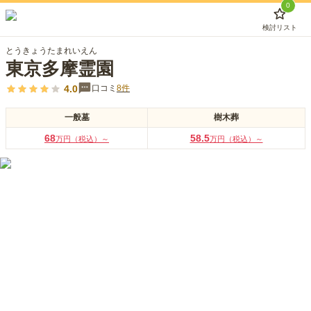
0
検討リスト
とうきょうたまれいえん
東京多摩霊園
4.0
口コミ
8
件
一般墓
樹木葬
68
58.5
万円（税込）～
万円（税込）～