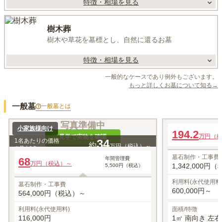
特徴・相場を見る
樹木葬
樹木や草花を墓標とし、自然に還るお墓
特徴・相場を見る
一般的なケースであり例外もございます。
もっと詳しくお墓について知る→
一般墓
一般墓
とは
写真準備中
小家族様向け
ゆとり
194.2
万円（
見学で実物を確認
1名あたりの価格
34
約
万円（税込）～
※最大
2
名
墓石制作・工事費
68
年間管理費
万円（税込）～
1,342,000円
5,500円（税込）
利用料(永代使用料
墓石制作・工事費
600,000円～
564,000円（税込）～
利用料(永代使用料)
面積/特徴
116,000円
1㎡ 南向き 左