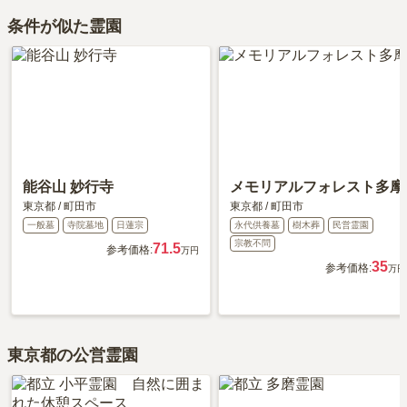
条件が似た霊園
能谷山 妙行寺
メモリアルフォレスト多摩
東京都
/
町田市
東京都
/
町田市
一般墓
寺院墓地
日蓮宗
永代供養墓
樹木葬
民営霊園
宗教不問
71.5
参考価格:
万円
35
参考価格:
万円
東京都の公営霊園