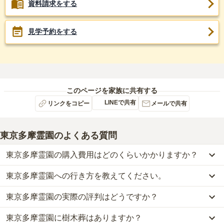
資料請求をする
見学予約をする
このページを家族に共有する
LINEで共有
リンクをコピー
メールで共有
東京多摩霊園
のよくある質問
東京多摩霊園の購入費用はどのくらいかかりますか？
東京多摩霊園への行き方を教えてください。
東京多摩霊園では、一般墓が約68万円から、樹木葬が約58.5万円か
らお求めいただけます。
東京多摩霊園の実際の評判はどうですか？
公共交通機関の場合、小田急線「鶴川駅」神奈中バス停1番乗り場
なお、東京多摩霊園がある東京都の相場は、一般墓が約168万円
から［若葉台行］乗車「真光寺バス停」下車徒歩約10分です。
（墓石代別途）、樹木葬が約77万円です。
東京多摩霊園に樹木葬はありますか？
当サイトに寄せられた総合評価は、4点です。特に管理状況が高く
車の場合、東名高速道路「横浜青葉インター」から車で約25分で
お墓は、価格が高いものがよい、安いものが悪い、という訳ではあ