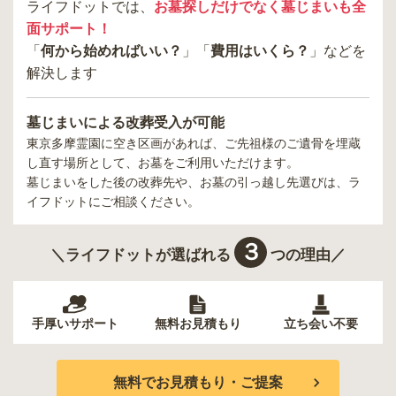
ライフドットでは、
お墓探しだけでなく墓じまいも全
面サポート！
「
何から始めればいい？
」「
費用はいくら？
」などを
解決します
墓じまいによる改葬受入が可能
東京多摩霊園
に空き区画があれば、ご先祖様のご遺骨を埋蔵
し直す場所として、お墓をご利用いただけます。
墓じまいをした後の改葬先や、お墓の引っ越し先選びは、ラ
イフドットにご相談ください。
３
＼ライフドットが選ばれる
つの理由／
手厚いサポート
無料お見積もり
立ち会い不要
無料でお見積もり・ご提案