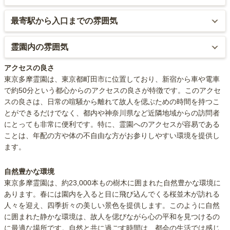
いますので、喫煙が可能です。
で、通う事を考えても全く問題にはなりません。
園内の敷地には多数の駐車場が有ります。且つ、園内は車で移動す
最寄駅から入口までの雰囲気
また、屋内型の休憩所も有り、そこではテレビも有りますので、ゆ
る事が出来、自分のお墓の近くで停車が可能です。
っくりとくつろげます。
バス停を降りると、車通りのさほど激しくない大きな通りに出ま
霊園内の雰囲気
また、カートの貸出もしており、タクシーやバスで来園した方にも
す。
便利です。
霊園というよりも、自然豊かな大きな公園に来た、というような雰
アクセスの良さ
ただ、霊園は、その大きな通りと反対側にある1本入った住宅地にあ
囲気の霊園です。
東京多摩霊園は、東京都町田市に位置しており、新宿から車や電車
る為、周りはとても静かです。小高い所に霊園がある為、進むに連
で約50分という都心からのアクセスの良さが特徴です。このアクセ
れて視界が徐々に高くなっていきます。
スの良さは、日常の喧騒から離れて故人を偲ぶための時間を持つこ
完全バリアフリーではありませんが、休憩所や東屋などが複数あ
とができるだけでなく、都内や神奈川県など近隣地域からの訪問者
り、広大な敷地の中を歩く事がストレスにはならないように工夫し
にとっても非常に便利です。特に、霊園へのアクセスが容易である
ています。
ことは、年配の方や体の不自由な方がお参りしやすい環境を提供し
ます。
自然豊かな環境
東京多摩霊園は、約23,000本もの樹木に囲まれた自然豊かな環境に
あります。春には園内を入ると目に飛び込んでくる桜並木が訪れる
人々を迎え、四季折々の美しい景色を提供します。このように自然
に囲まれた静かな環境は、故人を偲びながら心の平和を見つけるの
に最適な場所です。自然と共に過ごす時間は、都会の生活では感じ