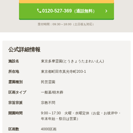
0120-527-369
（通話無料）
受付時間：
09:30～18:00
（土日祝も対応）
公式詳細情報
施設名
東京多摩霊園(とうきょうたまれいえん)
所在地
東京都町田市真光寺町203-1
霊園種別
民営霊園
区画タイプ
一般墓/樹木葬
宗旨宗派
宗教不問
開園時間
9:00～17:30　火曜・水曜定休（お盆・お彼岸中・
年末年始・祭日は営業）
区画数
4000区画