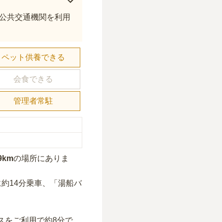
公共交通機関を利用
ペット供養できる
会食できる
管理者常駐
9km
の場所にあり
ま
約14分乗車、「湯船バ
スをご利用で約8分
で