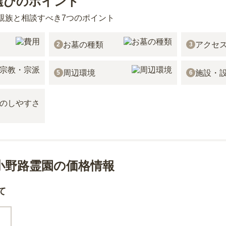
選びのポイント
親族と相談すべき7つのポイント
お墓の種類
アクセ
2
3
周辺環境
施設・
5
6
小野路霊園の価格情報
て