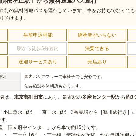
聖蹟桜ヶ丘駅」から無料送迎バス運行
直行の無料送迎バスを運行しています。車をお持ちでなくても
り頂けます。
し
生前申込可能
継承者がいらない
駅から徒歩5分圏内
法要できる
送迎サービスあり
売店あり
詳細
園内バリアフリーで車椅子でも安心です。
法要施設や休憩所もあります。
園
は、
東京都
町田市
にあり
、最寄駅の
多摩センター
駅
から
約
3.
「小田急永山駅」「京王永山駅」3番乗場から［鶴川駅行き］に
です。
道「国立府中インター」から車で約15分
です。
」・「京王永山駅」・京王線「聖蹟桜ヶ丘駅」から無料送迎バ