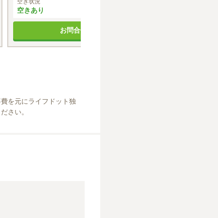
空き状況
空き状況
空きあり
空きあり
お問合せする
お
事費を元にライフドット独
ください。