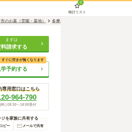
0
検討リスト
田市のお墓（霊園・墓地）
多摩センター駅のお墓（霊園・墓地）
合
まずは
資料請求する
、すぐに空きが無くなります
見学予約する
約専用窓口はこちら
120-964-790
料 |
09:30～18:00
受付
ージを家族に共有する
コピー
メールで共有