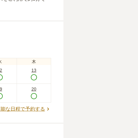
水
木
2
13
9
20
可能な日程で予約する