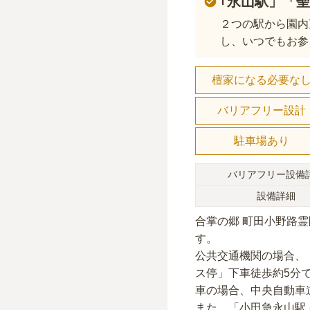
｢永山駅」「
２つの駅から園内
し、いつでもお参
檀家になる必要な
バリアフリー設計
駐車場あり
バリアフリー設備
設備詳細
合掌の郷 町田小野路霊
す。
公共交通機関の場合
、
ス停」下車徒歩約5分
車の場合
、中央自動車
また、
「小田急永山駅