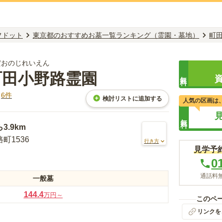
フドット
東京都のおすすめお墓一覧ランキング（霊園・墓地）
町
だおのじれいえん
町田小野路霊園
無料
ミ
6
件
検討リストに追加する
人気の区画は
無料
ら
3.9km
町1536
行き方
見学予
0
通話料無
一般墓
144.4
万円～
このペ
リンクを