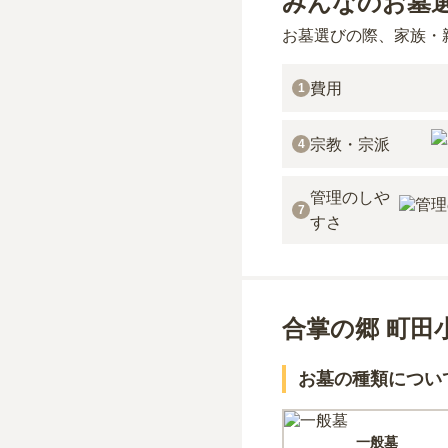
みんなのお墓
お墓選びの際、家族・
費用
1
宗教・宗派
4
管理のしや
7
すさ
合掌の郷 町田
お墓の種類につい
一般墓