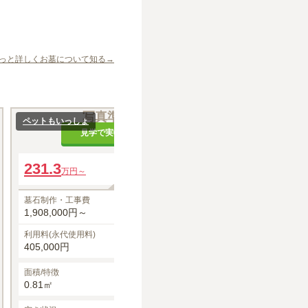
っと詳しくお墓について知る→
写真準備中
写
ペットもいっしょ
花壇付ゆとり
見学で実物を確認
見
231.3
年間管理費
248.9
万円～
万円～
資料にてご確認ください
墓石制作・工事費
墓石制作・工事費
1,908,000円～
2,089,000円～
利用料(永代使用料)
利用料(永代使用料
405,000円
400,000円
面積/特徴
面積/特徴
0.81㎡
1.0㎡