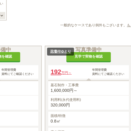
い
一般的なケースであり例外もございます。
も
準備中
写真準備中
花壇付ゆとり
物を確認
見学で実物を確認
年間管理費
192
年間管理費
万円～
資料にてご確認ください
資料にてご確認ください
墓石制作・工事費
1,600,000円～
利用料(永代使用料)
320,000円
面積/特徴
0.8㎡