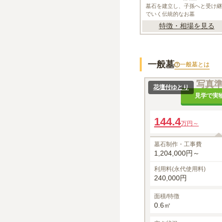
墓石を建立し、子孫へと受け継
でいく伝統的なお墓
特徴・相場を見る
一般墓
一般墓
とは
写真
花壇付ゆとり
見学で実
144.4
万円～
墓石制作・工事費
1,204,000円～
利用料(永代使用料)
240,000円
面積/特徴
0.6㎡