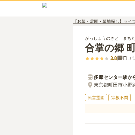
【お墓・霊園・墓地探し】ライ
がっしょうのさと まち
合掌の郷 
口コ
3.8
多摩センター
駅か
東京都町田市小野路
民営霊園
宗教不問