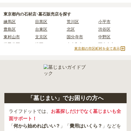
積もりを取るまで確定しません。
現地見学では、担当者に「提示金額以外にかかる費用はないか」を
東京都
内の石材店･墓石販売店を探す
必ず確認することをおすすめします。
練馬区
目黒区
荒川区
小平市
現地への見学が難しい場合は、資料請求でも各霊園の詳しい料金案
内を取り寄せることができます。
豊島区
台東区
北区
渋谷区
東村山市
文京区
国分寺市
中野区
世田谷区
港区
東大和市
西東京市
東京都の市区町村を全て表示
立川市
奥多摩町
瑞穂町
江東区
小金井市
日の出町
品川区
三鷹市
狛江市
町田市
府中市
江戸川区
羽村市
昭島市
あきる野市
青梅市
日野市
八王子市
大田区
中央区
多摩市
千代田区
調布市
足立区
「墓じまい」でお困りの方へ
東久留米市
葛飾区
墨田区
杉並区
新宿区
稲城市
板橋区
ライフドットでは、
お墓探しだけでなく墓じまいも全
面サポート！
「
何から始めればいい？
」「
費用はいくら？
」などを