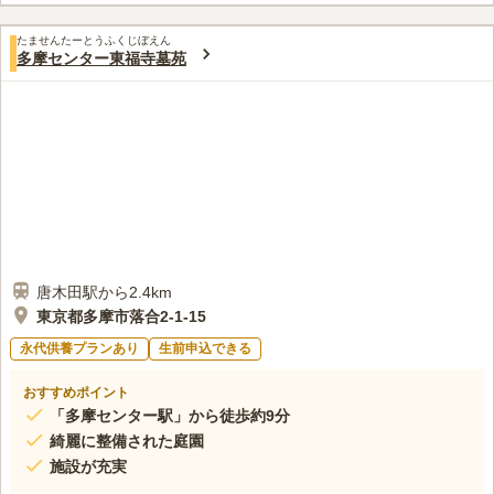
も墓地や霊園がたくさんあります。
口コミ評価
たませんたーとうふくじぼえん
3.4
みんなの評価
口コミ
3
件
多摩センター東福寺墓苑
自宅とお墓の間にはホームセンター等あるので、基本的には不便
50代
男性
を感じない。食事処はこれといったのがないため、少し経路を離れたとこ
ろで法事を行う。
口コミの続きを読む
唐木田駅から2.4km
東京都多摩市落合2-1-15
永代供養プランあり
生前申込できる
おすすめポイント
「多摩センター駅」から徒歩約9分
綺麗に整備された庭園
施設が充実