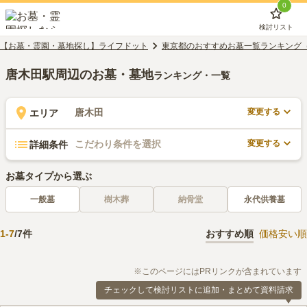
0
検討リスト
【お墓・霊園・墓地探し】ライフドット
東京都のおすすめお墓一覧ランキング
唐木田駅周辺のお墓・墓地
ランキング・一覧
変更する
唐木田
エリア
変更する
こだわり条件を選択
詳細条件
お墓タイプから選ぶ
一般墓
樹木葬
納骨堂
永代供養墓
1
-
7
/
7
件
おすすめ順
価格安い順
※このページにはPRリンクが含まれています
チェックして検討リストに追加・まとめて資料請求