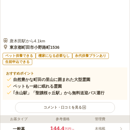
環境は良い。
口コミの続きを読む
唐木田駅から4.1km
東京都町田市小野路町1536
ペット供養できる
檀家になる必要なし
永代供養プランあり
生前申込できる
おすすめポイント
自然豊かな町田の里山に囲まれた大型霊園
ペットも一緒に眠れる霊園
｢永山駅」「聖蹟桜ヶ丘駅」から無料送迎バス運行
コメント・口コミを見る
お墓タイプ
参考価格
管理費
ライフドット編集部のコメント
江戸時代、大山街道の宿場町として栄え、自然に囲まれた緑豊か
144.4
一般墓
未掲載
万円～