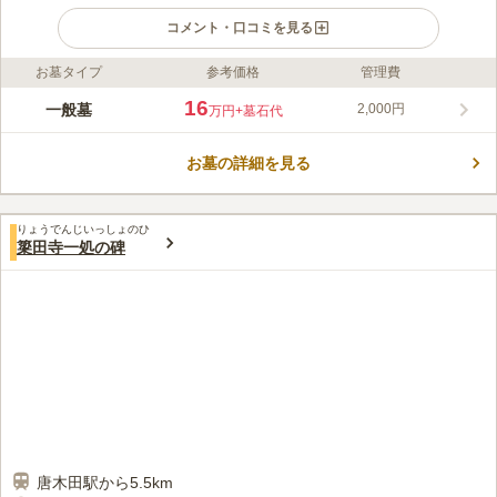
コメント・口コミを見る
お墓タイプ
参考価格
管理費
ライフドット編集部のコメント
多摩市落合にある真言宗智山派の霊園です。納骨される方の宗
16
一般墓
2,000円
万円
+墓石代
旨・宗派は不問です。霊園の周辺は、娯楽施設や公園など、世代
問わず楽しめる環境が整っています。 寄り駅は、小田急線・京
お墓の詳細を見る
王線・多摩モノレール「多摩センター駅」で徒歩9分。または、
コメントの続きを読む
多摩センター駅「京王多摩車庫行き」「鶴川駅行き」東福寺前バ
ス停を下りてすぐとアクセス抜群です。 墓地も道幅がゆったり
口コミ評価
としていて、お参りしやすいです。
りょうでんじいっしょのひ
この霊園はまだ誰からも評価されていません。
簗田寺一処の碑
唐木田駅から5.5km