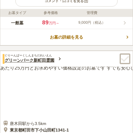
コメント・口コミを見る
お墓タイプ
参考価格
管理費
ライフドット編集部のコメント
サンメモリアル東京は、町田市小野路町にある宗旨・宗派自由の
89
一般墓
9,000円（税込）
万円～
霊園です。園内には、滝谷池があり、季節によって表情は変わり
一年中花や緑に囲まれ自然にあふれています。 都心部ではめず
お墓の詳細を見る
らしい欧風公園墓地というのが特徴です。 こちらの霊園のアク
コメントの続きを読む
セスは、電車とバスの併用のご利用になります。車でのアクセス
は、京王線・小田急線「氷山駅」から5分と、簡単にアクセスで
口コミ評価
きます。駐車場もあるのでお車のご利用をお勧めします。
ぐりーんぱーくしんまちだれいえん
3.8
みんなの評価
口コミ
3
件
グリーンパーク新町田霊園
駅からは離れていますが、お墓のあるところでお花やお線香など
40代
女性
も売っているので、持っていかなくても大丈夫です。法事などのときは、
バスで送迎してくれる飲食店を予約しています。
口コミの続きを読む
唐木田駅から3.5km
東京都町田市下小山田町1341-1