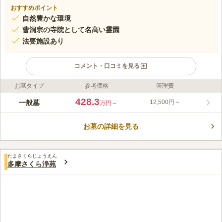
おすすめポイント
自然豊かな環境
曹洞宗の寺院として名高い霊園
法要施設あり
コメント・口コミを見る
お墓タイプ
参考価格
管理費
ライフドット編集部のコメント
緑豊かな多摩丘陵に抱かれた、歴史と風格を感じさせる寺院墓地
428.3
一般墓
12,500円～
万円～
です。管理する大泉寺は、小山田有重の子・行重が、父の菩提を
弔うために創建したと伝えられており、江戸時代には、良寛和尚
お墓の詳細を見る
の師であった大忍国仙禅師が住職を務めたこともあります。春に
コメントの続きを読む
は参道の桜並木が見事な花を咲かせるため、桜の名所としても知
られています。
口コミ評価
たまさくらじょうえん
3.6
みんなの評価
口コミ
2
件
多摩さくら浄苑
霊園の近辺には何もありません。車で10～15分のところにコン
60代
男性
ビニがあります。その街道沿いにピザ屋、ラーメン屋さんがあります。霊
園近くの花屋さんは閉店してしまいましたので、お墓参り前には自宅近く
の花屋さんで買っていきます。
口コミの続きを読む