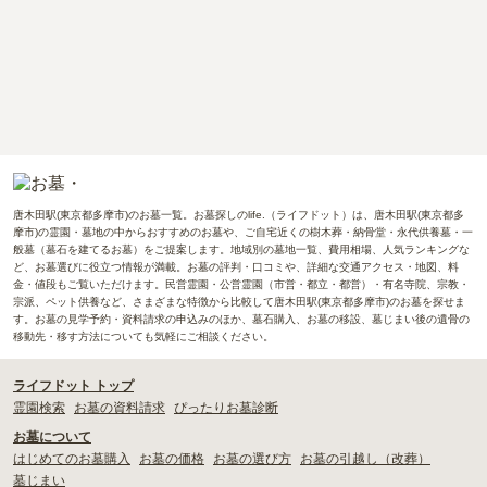
唐木田駅(東京都多摩市)のお墓一覧。お墓探しのlife.（ライフドット）は、唐木田駅(東京都多
摩市)の霊園・墓地の中からおすすめのお墓や、ご自宅近くの樹木葬・納骨堂・永代供養墓・一
般墓（墓石を建てるお墓）をご提案します。地域別の墓地一覧、費用相場、人気ランキングな
ど、お墓選びに役立つ情報が満載。お墓の評判・口コミや、詳細な交通アクセス・地図、料
金・値段もご覧いただけます。民営霊園・公営霊園（市営・都立・都営）・有名寺院、宗教・
宗派、ペット供養など、さまざまな特徴から比較して唐木田駅(東京都多摩市)のお墓を探せま
す。お墓の見学予約・資料請求の申込みのほか、墓石購入、お墓の移設、墓じまい後の遺骨の
移動先・移す方法についても気軽にご相談ください。
ライフドット トップ
霊園検索
お墓の資料請求
ぴったりお墓診断
お墓について
はじめてのお墓購入
お墓の価格
お墓の選び方
お墓の引越し（改葬）
墓じまい