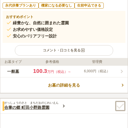
永代供養プランあり
檀家になる必要なし
生前申込できる
おすすめポイント
緑豊かな、自然に囲まれた霊園
お求めやすい価格設定
安心のバリアフリー設計
コメント・口コミを見る
お墓タイプ
参考価格
管理費
ライフドット編集部のコメント
グリーンパーク新町田霊園は、東京都町田市の「多摩センター
100.3
一般墓
6,000円（税込）
万円（税込）～
駅」から車で5分程のところに位置しています。周囲を自然に囲
まれた豊かな環境で晴れた日には、富士山を望むことができま
お墓の詳細を見る
す。墓域は、すべて平坦地のバリアフリー設計なので、車いすの
コメントの続きを読む
方やベビーカーで来園した方でも安心してご利用いただけます。
また、雨水が侵入しづらい地上納骨棺式で、休憩所もあるのでゆ
口コミ評価
ったりと寛ぎながらお参りすることができます。
がっしょうのさと まちだおのじれいえん
2.7
みんなの評価
口コミ
3
件
合掌の郷 町田小野路霊園
霊園のすぐそばに花屋さんはあったのだが最近閉めてしまったよ
50代
女性
うだ。霊園の事務所で花が買えるのだが、いつでも花があるとは限らない
ので少し行ったところのコンビニで花や飲み物などをかうようになった。
が、食事は少し離れたところに行かないとない。だが自然が豊かで周囲の