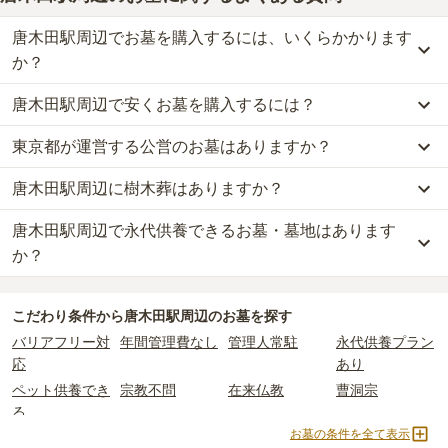
唐木田駅周辺でお墓を購入するには、いくらかかります
か？
唐木田駅周辺で安くお墓を購入するには？
唐木田駅周辺
での購入費用の目安は、
一般墓が約247万円
です。
一般墓を建てる場合は、「永代使用料（土地代）」と「墓石代」の
東京都が運営する公営のお墓はありますか？
唐木田駅周辺
で一番安価な
お墓
は、
多摩センター東福寺墓苑
の
一般
2つが主な費用となります。
墓
で、
16万円
(墓石代別)
からお求めいただけます。
唐木田駅周辺
の一般墓の永代使用料の平均は
81万円
で、墓石代は
東
唐木田駅周辺に樹木葬はありますか？
唐木田駅周辺
には、公営の霊園の掲載がありません。
一般的に最も費用を抑えられるのは、他の方のご遺骨と一緒に埋葬
京都の平均
166.9万円
です。いずれも区画の広さや墓石の大きさ・
一方で、
東京都
内には、県または市区町村が運営する公営の霊園が
する
「合祀墓（ごうしぼ）」
と呼ばれるタイプです。個別のお墓に
素材によって変わります。
唐木田駅周辺で永代供養できるお墓・墓地はあります
唐木田駅周辺
には、樹木葬の掲載がありません。
16
件あります。
比べて省スペースで管理の手間がかからないため、費用が安く設定
自然葬をお考えの場合は、海洋散骨もご検討ください。
か？
されています。
なお、お墓によっては以下の費用が別途かかる場合があります。
公営霊園は民営の霊園と異なり、契約にあたって応募資格が設けら
価格の目安は、1名あたり5万円〜30万円程度です。
・
開眼法要の費用
：お墓を新しく建てた際に行う儀式のための費
唐木田駅周辺
には、永代供養できるお墓・墓地が
1
件あります。
れているケースがほとんどです。
用。僧侶に渡すお布施がかかります。
こだわり条件から
唐木田駅周辺
のお墓を探す
詳しくは、
唐木田駅周辺
の永代供養の一覧
をご覧ください。
主な条件として、遺骨がすでにある、該当の市区町村に一定年数以
唐木田駅周辺
で安価なお墓を探したい場合は、
価格の安い順
で並び
・
納骨式の費用
：お墓に遺骨を納める儀式のための費用。僧侶に渡
バリアフリー対
年間管理費なし
管理人常駐
永代供養プラン
上住んでいるなどが挙げられます。
替えてお墓を探すのがおすすめです。
すお布施、会食などの費用がかかります。
応
あり
条件を満たさない場合は、申し込み自体ができないことも多いた
・
年間管理費
：お墓の管理費。契約後、毎年発生するケースがあり
め、事前の確認が重要です。
ペット供養でき
宗教不問
在来仏教
曹洞宗
ます。
契約条件の詳細は、各霊園のページをご確認いただくか、資料請求
る
よりお問い合わせください。
お墓の条件を全て表示
正確な費用は、区画や石材の選び方によって大きく変わるため、見
真言宗
永代供養墓
民営霊園
寺院墓地