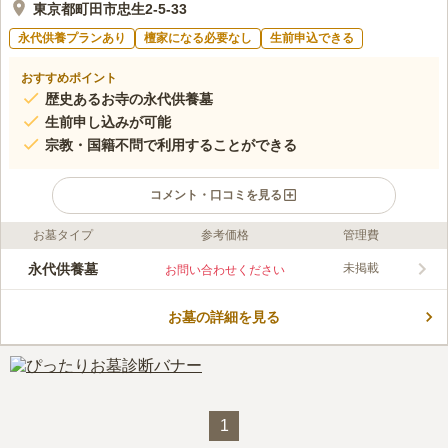
東京都町田市忠生2-5-33
永代供養プランあり
檀家になる必要なし
生前申込できる
おすすめポイント
歴史あるお寺の永代供養墓
生前申し込みが可能
宗教・国籍不問で利用することができる
コメント・口コミを見る
お墓タイプ
参考価格
管理費
ライフドット編集部のコメント
「一処の碑」は、370余年の歴史を有する簗田寺の永代供養墓 で
永代供養墓
未掲載
お問い合わせください
す。 全ての人々に開かれたお墓としてつくられました。 納骨者
名は共同の石板に俗名、没年、享年を刻字し、お骨は分骨して13
お墓の詳細を見る
回忌まで骨壺で安置した後に合葬します。 春彼岸、秋彼岸、盆
コメントの続きを読む
に法要を行い、供養してくれます。 宗教や国籍を問わないの
で、特定の信仰がある場合でも安心して利用することができま
口コミ評価
す。
この霊園はまだ誰からも評価されていません。
1