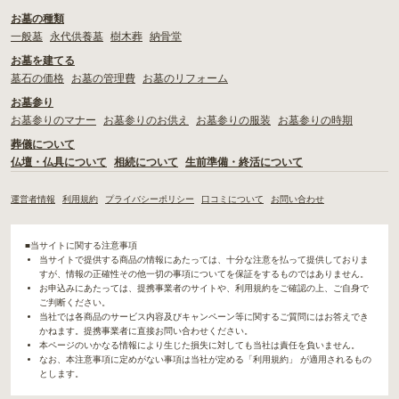
お墓の種類
一般墓
永代供養墓
樹木葬
納骨堂
お墓を建てる
墓石の価格
お墓の管理費
お墓のリフォーム
お墓参り
お墓参りのマナー
お墓参りのお供え
お墓参りの服装
お墓参りの時期
葬儀について
仏壇・仏具について
相続について
生前準備・終活について
運営者情報
利用規約
プライバシーポリシー
口コミについて
お問い合わせ
■当サイトに関する注意事項
当サイトで提供する商品の情報にあたっては、十分な注意を払って提供しておりま
すが、情報の正確性その他一切の事項についてを保証をするものではありません。
お申込みにあたっては、提携事業者のサイトや、利用規約をご確認の上、ご自身で
ご判断ください。
当社では各商品のサービス内容及びキャンペーン等に関するご質問にはお答えでき
かねます。提携事業者に直接お問い合わせください。
本ページのいかなる情報により生じた損失に対しても当社は責任を負いません。
なお、本注意事項に定めがない事項は当社が定める「利用規約」 が適用されるもの
とします。