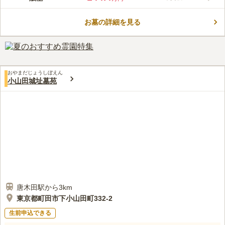
で日当たり良好な町田小野路霊園は、目を楽しませるような公園
霊園です。園内はバリアフリー設計なので、車いすの方やベビー
お墓の詳細を見る
カー同伴の方でも安心してご利用いただけます。富士山が望める
コメントの続きを読む
「雅」、薔薇のアーチに囲まれた特別区画「ローズガーデン」な
ど複数の庭園が組み合わさったような雰囲気の為、ゆっくりお参
口コミ評価
りすることができます。
3.8
みんなの評価
口コミ
6
件
霊園事務所に花やお線香は売っているのでそれを利用したり電車
50代
女性
おやまだじょうしぼえん
で行くときは途中駅の小田急永山駅にスーパーマーケットや花やさんで購
小山田城址墓苑
入したりします。霊園に飲食可能な施設があるので出入りの仕出し屋さん
に頼んで法事等は可能です。
口コミの続きを読む
唐木田駅から3km
東京都町田市下小山田町332-2
生前申込できる