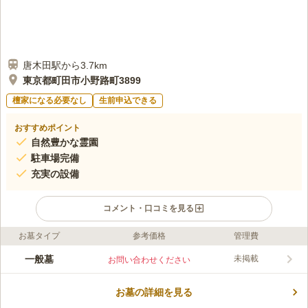
唐木田駅から3.7km
東京都町田市小野路町3899
檀家になる必要なし
生前申込できる
おすすめポイント
自然豊かな霊園
駐車場完備
充実の設備
コメント・口コミを見る
お墓タイプ
参考価格
管理費
ライフドット編集部のコメント
周囲にいくつもの大学のキャンパスを擁する文教地区にありま
一般墓
未掲載
お問い合わせください
す。緑豊かな多摩丘陵の一角にあり、落ち着いた雰囲気の中でお
参りができます。浄苑内には会食施設、法要施設、多目的ホー
お墓の詳細を見る
ル、駐車場、管理棟、売店が完備されているので、葬儀から法
コメントの続きを読む
要、会食まですべてを浄苑内でまかなうことができます。周辺に