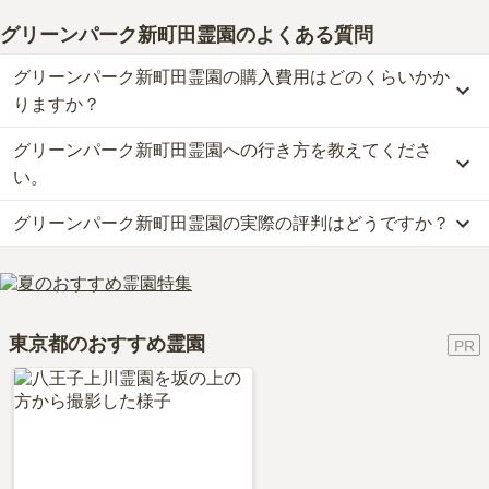
グリーンパーク新町田霊園
のよくある質問
グリーンパーク新町田霊園の購入費用はどのくらいかか
りますか？
グリーンパーク新町田霊園への行き方を教えてくださ
グリーンパーク新町田霊園では、一般墓が約100.3万円からお求め
いただけます。
い。
なお、グリーンパーク新町田霊園がある東京都の相場は、一般墓が
グリーンパーク新町田霊園の実際の評判はどうですか？
約168万円（墓石代別途）です。
公共交通機関の場合京王線、小田急線「多摩センター駅」からバス
お墓は、価格が高いものがよい、安いものが悪い、という訳ではあ
唐木田経由・日大三高行に乗車、「下小山田バス停」下車徒歩5分
当サイトに寄せられた総合評価は、2.7点です。特に価格が高く評
りません。大切なのは、ご家族が心から納得し、安心してお参りで
です。
価されています。
きる場所を選ぶことです。
車の場合、小田急線「唐木田駅」から車で約4分です。
利用者様からは「霊園のすぐそばに花屋さんはあったのだが最近閉
詳しいルートや地図は、本ページの「地図・交通アクセス」欄をご
東京都のおすすめ霊園
めてしまったようだ。霊園の事務所で花が買えるのだが、いつでも
確認ください。
花があるとは限らないので少し行ったところのコンビニで花や飲み
物などをかうようになった。が、食事は少し離れたところに行かな
いとない。だが自然が豊かで周囲の環境は良い。」といったお声を
いただいております。