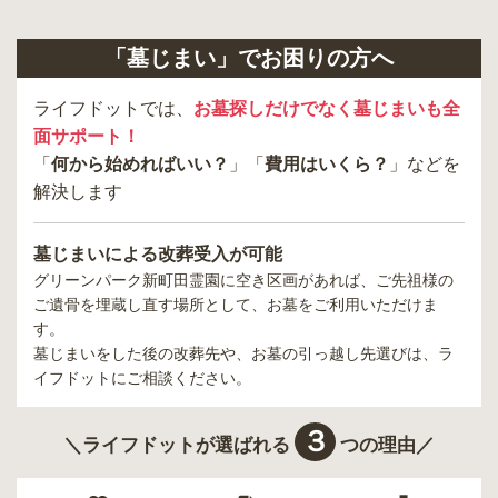
「墓じまい」でお困りの方へ
ライフドットでは、
お墓探しだけでなく墓じまいも全
面サポート！
「
何から始めればいい？
」「
費用はいくら？
」などを
解決します
墓じまいによる改葬受入が可能
グリーンパーク新町田霊園
に空き区画があれば、ご先祖様の
ご遺骨を埋蔵し直す場所として、お墓をご利用いただけま
す。
墓じまいをした後の改葬先や、お墓の引っ越し先選びは、ラ
イフドットにご相談ください。
３
＼ライフドットが選ばれる
つの理由／