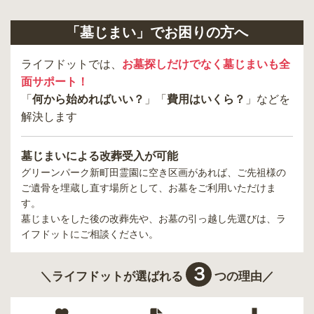
「墓じまい」でお困りの方へ
ライフドットでは、
お墓探しだけでなく墓じまいも全
面サポート！
「
何から始めればいい？
」「
費用はいくら？
」などを
解決します
墓じまいによる改葬受入が可能
グリーンパーク新町田霊園
に空き区画があれば、ご先祖様の
ご遺骨を埋蔵し直す場所として、お墓をご利用いただけま
す。
墓じまいをした後の改葬先や、お墓の引っ越し先選びは、ラ
イフドットにご相談ください。
３
＼ライフドットが選ばれる
つの理由／