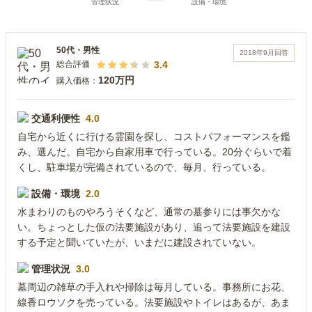
50代
・
男性
2018年9月
回答
3.4
総合評価
120万円
購入価格：
交通利便性
4.0
自宅から近くに行ける霊園を探し、コストパフォーマンスを鑑
み、選んだ。自宅から自家用車で行っている。20分ぐらいで着
くし、駐車場が完備されているので、毎月、行っている。
設備・環境
2.0
水まわりのものやろうそくなど、通常の墓参りには事欠かな
い。ちょっとした仮の法要施設があり、追って法要施設を建設
する予定と聞いていたが、いまだに建設されていない。
管理状況
3.0
墓周辺の雑草の手入れや掃除は毎月している。事務所にお花、
線香ロウソクを売っている。法要施設やトイレはあるが、あま