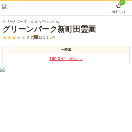
0
検討リスト
ぐりーんぱーくしんまちだれいえん
グリーンパーク新町田霊園
2.7
口コミ
3
件
一般墓
100.3
万円（税込）～