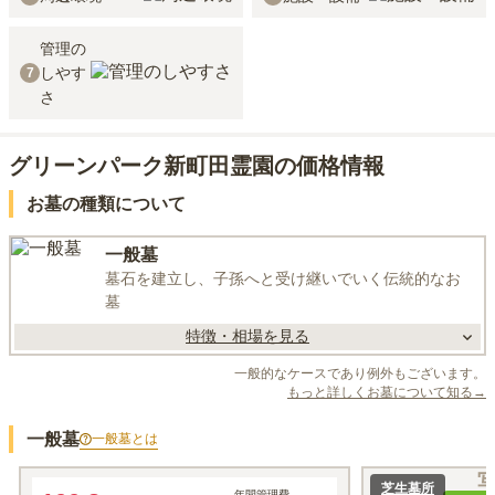
管理の
しやす
7
さ
グリーンパーク新町田霊園の価格情報
お墓の種類について
一般墓
墓石を建立し、子孫へと受け継いでいく伝統的なお
墓
特徴・相場を見る
一般的なケースであり例外もございます。
もっと詳しくお墓について知る→
一般墓
一般墓
とは
生垣墓所
芝生墓所
年間管理費