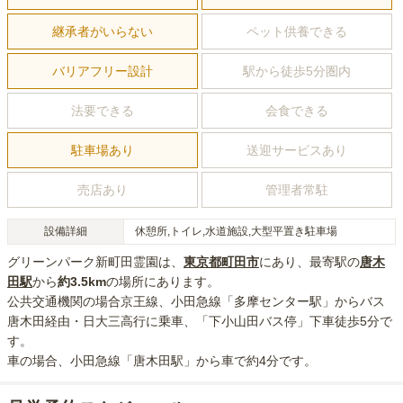
継承者がいらない
ペット供養できる
バリアフリー設計
駅から徒歩5分圏内
法要できる
会食できる
駐車場あり
送迎サービスあり
売店あり
管理者常駐
設備詳細
休憩所,トイレ,水道施設,大型平置き駐車場
グリーンパーク新町田霊園
は、
東京都
町田市
にあり
、最寄駅の
唐木
田
駅
から
約
3.5km
の場所にあり
ます。
公共交通機関の場合
京王線、小田急線「多摩センター駅」からバス
唐木田経由・日大三高行に乗車、「下小山田バス停」下車徒歩5分
で
す。
車の場合
、小田急線「唐木田駅」から車で約4分
です。