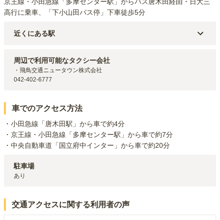
京王線・小田急線「多摩センター駅」からバス唐木田経由・日大三
高行に乗車、「下小山田バス停」下車徒歩5分
近くにある駅
小田急多摩線
唐木田
駅（
3.5km
）
JR横浜線
淵野辺
駅（
3.7km
）
周辺で利用可能なタクシー会社
JR横浜線
矢部
駅（
5km
）
・飛鳥交通ニュータウン株式会社

京王相模原線
京王堀之内
駅（
5.2km
）
042-402-6777
多摩モノレール
多摩センター
駅（
5.2km
）
車でのアクセス方法
・小田急線「唐木田駅」から車で約4分

・京王線・小田急線「多摩センター駅」から車で約7分

・中央自動車道「国立府中インター」から車で約20分
駐車場
あり
交通アクセスに関する利用者の声