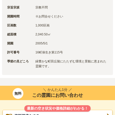
宗旨宗派
宗教不問
開園時間
※お問合せください
区画数
1,000区画
総面積
2,040.50㎡
開園
2005/5/1
許可番号
16町保生き第115号
季節の見どころ
緑豊かな町田丘陵にたたずむ環境と景観に恵まれた
霊園です。
＼ かんたん1分 ／
無料
この霊園にお問い合わせ
最新の空き状況や価格詳細がわかる！