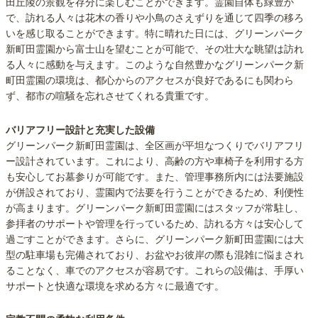
田丘陵の景観を存分に楽しむことができます。霊園自体も緑豊か
で、訪れる人々は花木の香りや小鳥のさえずりを通じて四季の移ろ
いを感じ取ることができます。特に晴れた日には、グリーンパーク
新町田霊園から富士山を望むことが可能で、その壮大な眺望は訪れ
る人々に感動を与えます。このような自然豊かなグリーンパーク新
町田霊園の環境は、都心からのアクセスが良好であるにも関わら
ず、都市の喧騒を忘れさせてくれる貴重です。
バリアフリー設計と充実した設備
グリーンパーク新町田霊園は、全区画が平坦なつくりでバリアフリ
ー設計されています。これにより、高齢の方や車椅子を利用する方
も安心してお墓参りが可能です。また、管理事務所内には法要施設
が併設されており、霊園内で法要を行うことができるため、利便性
が高まります。グリーンパーク新町田霊園にはスタッフが常駐し、
参拝者のサポートや管理を行っているため、訪れる方々は安心して
過ごすことができます。さらに、グリーンパーク新町田霊園には大
型の駐車場も完備されており、お盆やお彼岸の際も混雑に悩まされ
ることなく、車でのアクセスが容易です。これらの設備は、手厚い
サポートと快適な環境を求める方々に最適です。