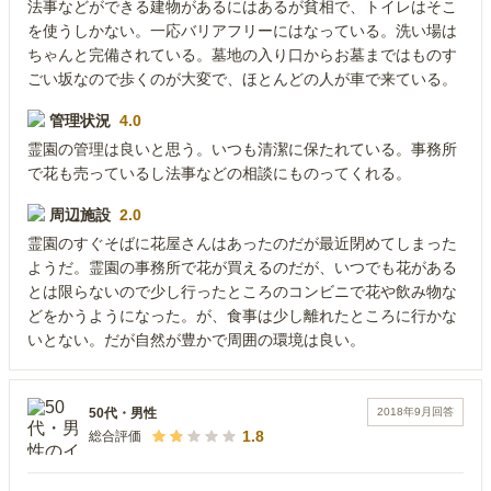
法事などができる建物があるにはあるが貧相で、トイレはそこ
を使うしかない。一応バリアフリーにはなっている。洗い場は
ちゃんと完備されている。墓地の入り口からお墓まではものす
ごい坂なので歩くのが大変で、ほとんどの人が車で来ている。
管理状況
4.0
霊園の管理は良いと思う。いつも清潔に保たれている。事務所
で花も売っているし法事などの相談にものってくれる。
周辺施設
2.0
霊園のすぐそばに花屋さんはあったのだが最近閉めてしまった
ようだ。霊園の事務所で花が買えるのだが、いつでも花がある
とは限らないので少し行ったところのコンビニで花や飲み物な
どをかうようになった。が、食事は少し離れたところに行かな
いとない。だが自然が豊かで周囲の環境は良い。
2018年9月
回答
50代
・
男性
1.8
総合評価