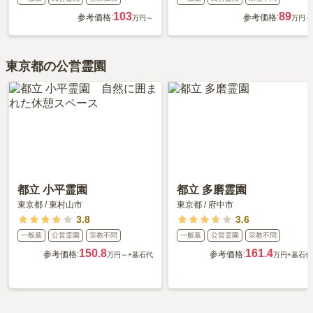
103
89
参考価格:
参考価格:
万円～
万円～
東京都の公営霊園
都立 小平霊園
都立 多磨霊園
東京都
/
東村山市
東京都
/
府中市
3.8
3.6
一般墓
公営霊園
宗教不問
一般墓
公営霊園
宗教不問
150.8
161.4
参考価格:
参考価格:
万円～
+墓石代
万円
+墓石代