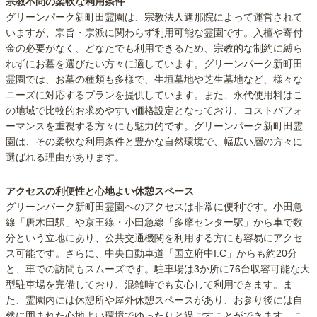
宗教不問の柔軟な利用条件
グリーンパーク新町田霊園は、宗教法人遮那院によって運営されて
いますが、宗旨・宗派に関わらず利用可能な霊園です。入檀や寄付
金の必要がなく、どなたでも利用できるため、宗教的な制約に縛ら
れずにお墓を選びたい方々に適しています。グリーンパーク新町田
霊園では、お墓の種類も多様で、生垣墓地や芝生墓地など、様々な
ニーズに対応するプランを提供しています。また、永代使用料はこ
の地域で比較的お求めやすい価格設定となっており、コストパフォ
ーマンスを重視する方々にも魅力的です。グリーンパーク新町田霊
園は、その柔軟な利用条件と豊かな自然環境で、幅広い層の方々に
選ばれる理由があります。
アクセスの利便性と心地よい休憩スペース
グリーンパーク新町田霊園へのアクセスは非常に便利です。小田急
線「唐木田駅」や京王線・小田急線「多摩センター駅」から車で数
分という立地にあり、公共交通機関を利用する方にも容易にアクセ
ス可能です。さらに、中央自動車道「国立府中I.C」からも約20分
と、車での訪問もスムーズです。駐車場は3か所に76台収容可能な大
型駐車場を完備しており、混雑時でも安心して利用できます。ま
た、霊園内には休憩所や屋外休憩スペースがあり、お参り後には自
然に囲まれた心地よい環境でゆったりと過ごすことができます。こ