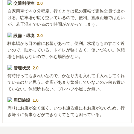
交通利便性
2.0
自家用車で４０分程度。行くときは私の運転で家族全員で出か
ける。駐車場が広く空いているので、便利。直線距離では近い
が、若干混んでいるので時間がかかってしまう。
設備・環境
2.0
駐車場から目の前にお墓があって、便利。水場もものすごく近
いので、助かっている。トイレが狭く古く、使いづらい。休憩
場も日陰もないので、休む場所がない。
管理状況
2.0
何時行ってもきれいなので、かなり力を入れて手入れしてくれ
ているのだと思う。売店があまり繁盛していないのか何も置い
ていない。休憩所もない。プレハブ小屋しか無い。
周辺施設
1.0
周りにお店が全く無く、いつも通る道にもお店がないため、行
き帰りに食事などができなくてとても困っている。