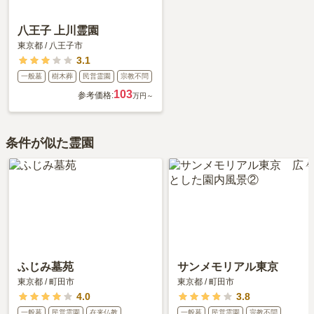
八王子 上川霊園
東京都
/
八王子市
3.1
一般墓
樹木葬
民営霊園
宗教不問
103
参考価格:
万円～
条件が似た霊園
ふじみ墓苑
サンメモリアル東京
東京都
/
町田市
東京都
/
町田市
4.0
3.8
一般墓
民営霊園
在来仏教
一般墓
民営霊園
宗教不問