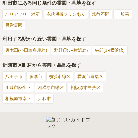
町田市
にある同じ条件の霊園・墓地を探す
バリアフリー対応
永代供養プランあり
宗教不問
一般墓
民営霊園
利用する駅から近い霊園・墓地を探す
唐木田(小田急多摩線)
淵野辺(JR横浜線)
矢部(JR横浜線)
近隣市区町村から霊園・墓地を探す
八王子市
多摩市
横浜市緑区
横浜市青葉区
川崎市麻生区
相模原市緑区
相模原市中央区
相模原市南区
大和市