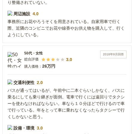
り整備されていない。
周辺施設
4.0
事務所にお花やろうそくを用意されている。自家用車で行く
際、近隣のコンビニでお花や線香やお供え物を購入して、行く
ようにしている。
50代
・
女性
2018年9月
回答
3.0
総合評価
26万円
購入価格：
交通利便性
2.0
バスが通ってはいるが、午前中に二本ぐらいしかなく、バスに
乗るにしても乗り継ぎが面倒。電車で行くには遠回りでタクシ
ーを使わなければならない。車なら１０分ほどで行けるので車
で行っている。年をとって車に乗れなくなったらタクシーで行
くしかないと思う。
設備・環境
3.0