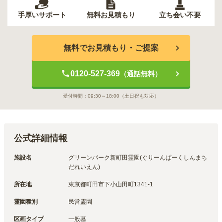
手厚いサポート
無料お見積もり
立ち会い不要
無料でお見積もり・ご提案
0120-527-369
（通話無料）
受付時間：
09:30～18:00
（土日祝も対応）
公式詳細情報
施設名
グリーンパーク新町田霊園(ぐりーんぱーくしんまち
だれいえん)
所在地
東京都町田市下小山田町1341-1
霊園種別
民営霊園
区画タイプ
一般墓