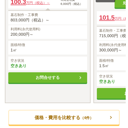
100.3
万円（税込）～
見
6,000円（税込）
墓石制作・工事費
101.5
万円（
803,000円（税込）～
利用料(永代使用料)
墓石制作・工事費
200,000円～
715,000円（
面積/特徴
利用料(永代使用料
1㎡
300,000円～
空き状況
面積/特徴
空きあり
1.5㎡
空き状況
お問合せする
空きあり
価格・費用を比較する
（
4
件）