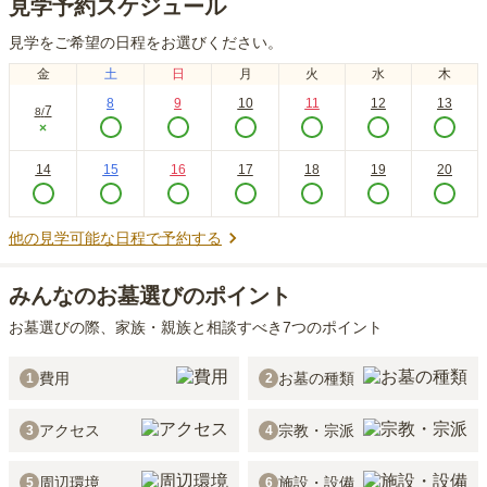
見学予約スケジュール
見学をご希望の日程をお選びください。
金
土
日
月
火
水
木
8
9
10
11
12
13
7
8
/
×
14
15
16
17
18
19
20
他の見学可能な日程で予約する
みんなのお墓選びのポイント
お墓選びの際、家族・親族と相談すべき7つのポイント
費用
お墓の種類
1
2
アクセス
宗教・宗派
3
4
周辺環境
施設・設備
5
6