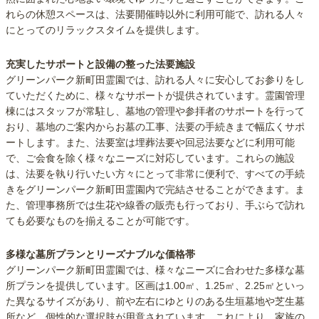
れらの休憩スペースは、法要開催時以外に利用可能で、訪れる人々
にとってのリラックスタイムを提供します。
充実したサポートと設備の整った法要施設
グリーンパーク新町田霊園では、訪れる人々に安心してお参りをし
ていただくために、様々なサポートが提供されています。霊園管理
棟にはスタッフが常駐し、墓地の管理や参拝者のサポートを行って
おり、墓地のご案内からお墓の工事、法要の手続きまで幅広くサポ
ートします。また、法要室は埋葬法要や回忌法要などに利用可能
で、ご会食を除く様々なニーズに対応しています。これらの施設
は、法要を執り行いたい方々にとって非常に便利で、すべての手続
きをグリーンパーク新町田霊園内で完結させることができます。ま
た、管理事務所では生花や線香の販売も行っており、手ぶらで訪れ
ても必要なものを揃えることが可能です。
多様な墓所プランとリーズナブルな価格帯
グリーンパーク新町田霊園では、様々なニーズに合わせた多様な墓
所プランを提供しています。区画は1.00㎡、1.25㎡、2.25㎡といっ
た異なるサイズがあり、前や左右にゆとりのある生垣墓地や芝生墓
所など、個性的な選択肢が用意されています。これにより、家族の