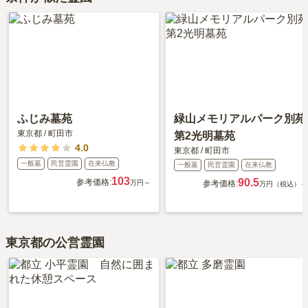
ふじみ墓苑
緑山メモリアルパーク別苑
東京都
/
町田市
第2光明墓苑
4.0
東京都
/
町田市
一般墓
民営霊園
在来仏教
一般墓
民営霊園
在来仏教
103
90.5
参考価格:
万円～
参考価格:
万円（税込）～
東京都の公営霊園