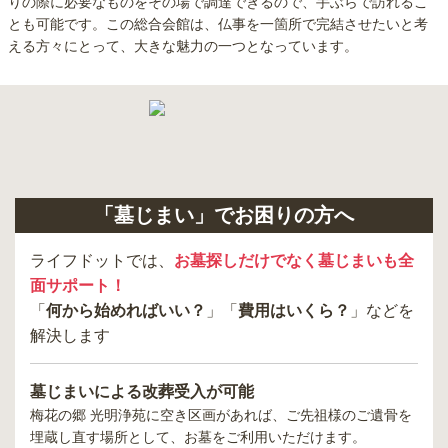
りの際に必要なものをその場で調達できるので、手ぶらで訪れるこ
とも可能です。この総合会館は、仏事を一箇所で完結させたいと考
える方々にとって、大きな魅力の一つとなっています。
「墓じまい」でお困りの方へ
ライフドットでは、
お墓探しだけでなく墓じまいも全
面サポート！
「
何から始めればいい？
」「
費用はいくら？
」などを
解決します
墓じまいによる改葬受入が可能
梅花の郷 光明浄苑
に空き区画があれば、ご先祖様のご遺骨を
埋蔵し直す場所として、お墓をご利用いただけます。