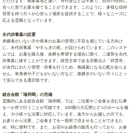
ただけます。檀家墓地と違い、寄付金などは不要で、自分の信仰に
合った形でお墓を建てることができます。このように、多様な信仰
背景を持つ方々が心安らぐ場所を提供することで、様々なニーズに
応える霊園となっています。
永代供養墓の設置
承継者がいない方や将来のお墓の管理に不安を感じている方向け
に、永代供養墓「やすらぎの苑」が設けられています。このシステ
ムでは、お墓を購入後、改葬を希望する場合に限り、ご遺骨を永代
供養墓に移すことができます。経営主体である宗教法人「祥雲寺」
が永代にわたり管理・供養を行うため、無縁墓になる心配がありま
せん。単身者や子どもがいない方など、後継ぎのいない方々にとっ
て安心できる選択肢です。
総合会館「瑞祥閣」の完備
霊園内にある総合会館「瑞祥閣」では、ご法要やご会食を含む仏事
を一か所で行うことが可能です。100畳の大広間と2つのホールを備
え、大小様々な法要に対応しています。遠方からお越しの方でも、
お参りから法要、ご会食までを一箇所で済ませることができるた
め、特に便利です。また、お花やお線香の販売も行っており、お参