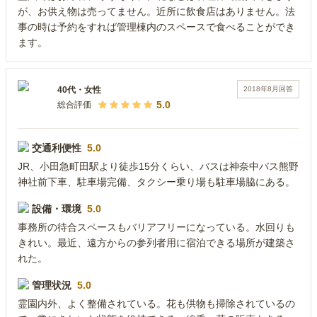
が、お供え物は売ってません。近所に飲食店はありません。法
事の時は予約をすれば管理棟内のスペースで食べることができ
ます。
2018年8月
回答
40代
・
女性
5.0
総合評価
交通利便性
5.0
JR、小田急町田駅より徒歩15分くらい、バスは神奈中バス熊野
神社前下車、駐車場完備、タクシー乗り場も駐車場脇にある。
設備・環境
5.0
事務所の待合スペースもバリアフリーになっている。水回りも
きれい。最近、遠方からの参列者用に宿泊できる場所が建築さ
れた。
管理状況
5.0
霊園内外、よく整備されている。花も供物も掃除されているの