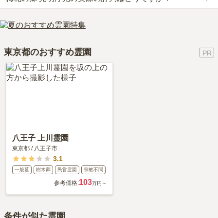
なお、梅花の郷 光明浄苑がある東京都の相場は、一般墓が約168万
田急バス「熊野神社前バス停」下車徒歩2分です。
円（墓石代別途）です。
当サイトに寄せられた総合評価は、4点です。特に交通利便性が高
車の場合、東名高速道路 「横浜町田インター」から車で約25分で
お墓は、価格が高いものがよい、安いものが悪い、という訳ではあ
く評価されています。
す。
りません。大切なのは、ご家族が心から納得し、安心してお参りで
利用者様からは「駐車場のすぐそばに売店があり、花やお供え物な
詳しいルートや地図は、本ページの「地図・交通アクセス」欄をご
きる場所を選ぶことです。
東京都のおすすめ霊園
ども数こそさほどではないがそこそこ満足できる品揃えでいつもそ
確認ください。
こで購入している。」といったお声をいただいております。
八王子 上川霊園
東京都
/
八王子市
3.1
一般墓
樹木葬
民営霊園
宗教不問
103
参考価格:
万円～
条件が似た霊園