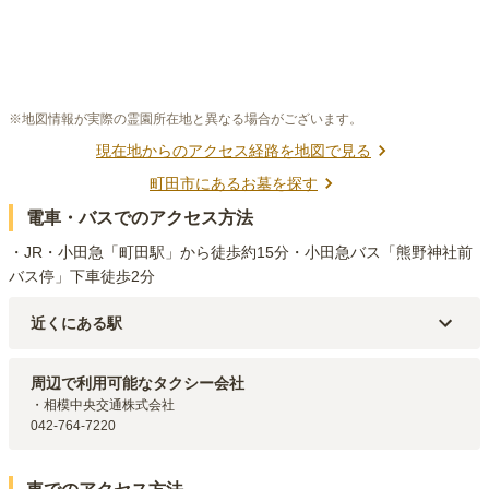
※地図情報が実際の霊園所在地と異なる場合がございます。
現在地からのアクセス経路を地図で見る
町田市
にあるお墓を探す
電車・バスでのアクセス方法
・JR・小田急「町田駅」から徒歩約15分・小田急バス「熊野神社前
バス停」下車徒歩2分
近くにある駅
JR横浜線・小田急線
町田
駅（
1.6km
）
JR横浜線
成瀬
駅（
1.9km
）
周辺で利用可能なタクシー会社
・相模中央交通株式会社

042-764-7220