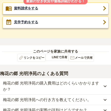
最新の空き状況や価格詳細がわかる！
資料請求をする
見学予約をする
このページを家族に共有する
LINEで共有
リンクをコピー
メールで共有
梅花の郷 光明浄苑
のよくある質問
梅花の郷 光明浄苑の購入費用はどのくらいかかります
か？
梅花の郷 光明浄苑への行き方を教えてください。
梅花の郷 光明浄苑では、一般墓が約114.3万円からお求めいただけ
ます。
梅花の郷 光明浄苑の実際の評判はどうですか？
公共交通機関の場合、JR・小田急「町田駅」から徒歩約15分・小