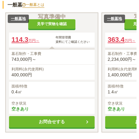
一般墓
一般墓
とは
写真準備中
一般墓地
一般墓地
見学で実物を確認
見
114.3
年間管理費
363.4
万円～
万円～
資料にてご確認ください
墓石制作・工事費
墓石制作・工事費
743,000円～
2,234,000円～
利用料(永代使用料)
利用料(永代使用料
400,000円
1,400,000円
面積/特徴
面積/特徴
0.4㎡
1.4㎡
空き状況
空き状況
空きあり
空きあり
お問合せする