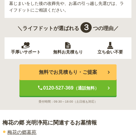
墓じまいをした後の改葬先や、お墓の引っ越し先選びは、ラ
イフドットにご相談ください。
３
＼ライフドットが選ばれる
つの理由／
手厚いサポート
無料お見積もり
立ち会い不要
無料でお見積もり・ご提案
0120-527-369
（通話無料）
受付時間：
09:30～18:00
（土日祝も対応）
梅花の郷 光明浄苑
に関連するお墓情報
梅花の郷墓苑