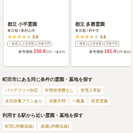
都立 小平霊園
都立 多磨霊園
東京都
/
東村山市
東京都
/
府中市
3.8
3.6
一般墓
公営霊園
宗教不問
一般墓
公営霊園
宗教不問
150.8
161.4
参考価格:
参考価格:
万円～
+墓石代
万円
+墓石代
町田市
にある同じ条件の霊園・墓地を探す
バリアフリー対応
年間管理費なし
管理人常駐
永代供養プランあり
宗教不問
一般墓
民営霊園
利用する駅から近い霊園・墓地を探す
町田(JR横浜線)
成瀬(JR横浜線)