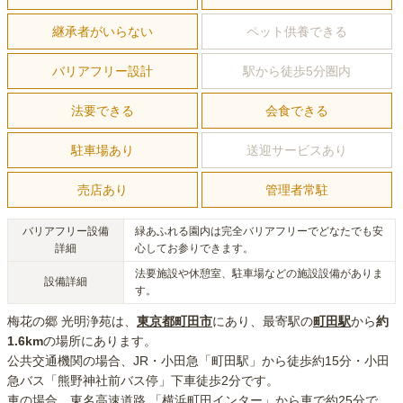
継承者がいらない
ペット供養できる
バリアフリー設計
駅から徒歩5分圏内
法要できる
会食できる
駐車場あり
送迎サービスあり
売店あり
管理者常駐
バリアフリー設備
緑あふれる園内は完全バリアフリーでどなたでも安
詳細
心してお参りできます。
法要施設や休憩室、駐車場などの施設設備がありま
設備詳細
す。
梅花の郷 光明浄苑
は、
東京都
町田市
にあり
、最寄駅の
町田
駅
から
約
1.6km
の場所にあり
ます。
公共交通機関の場合
、JR・小田急「町田駅」から徒歩約15分・小田
急バス「熊野神社前バス停」下車徒歩2分
です。
車の場合
、東名高速道路 「横浜町田インター」から車で約25分
で