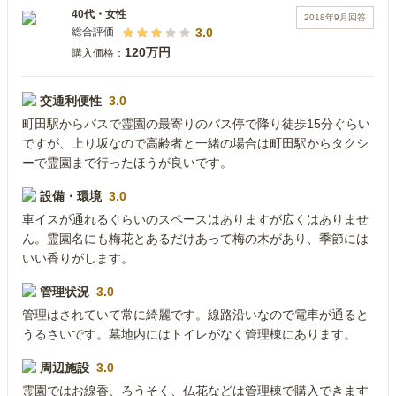
40代
・
女性
2018年9月
回答
3.0
総合評価
120万円
購入価格：
交通利便性
3.0
町田駅からバスで霊園の最寄りのバス停で降り徒歩15分ぐらい
ですが、上り坂なので高齢者と一緒の場合は町田駅からタクシ
ーで霊園まで行ったほうが良いです。
設備・環境
3.0
車イスが通れるぐらいのスペースはありますが広くはありませ
ん。霊園名にも梅花とあるだけあって梅の木があり、季節には
いい香りがします。
管理状況
3.0
管理はされていて常に綺麗です。線路沿いなので電車が通ると
うるさいです。墓地内にはトイレがなく管理棟にあります。
周辺施設
3.0
霊園ではお線香、ろうそく、仏花などは管理棟で購入できます