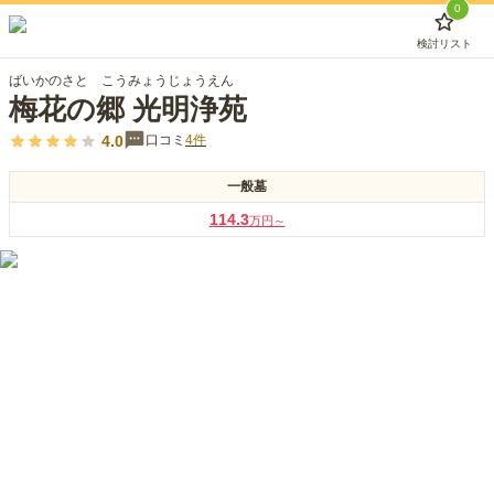
0
検討リスト
ばいかのさと こうみょうじょうえん
梅花の郷 光明浄苑
4.0
口コミ
4
件
一般墓
114.3
万円～