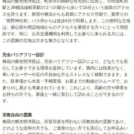
梅花の郷光明浄苑は、町田市の閑静な住宅街に位置し、小田急町田
駅とJR横浜線町田駅の２つの駅から歩いて15分という抜群のアクセ
スを誇ります。新宿や横浜からも容易にアクセス可能で、最寄りの
「熊野神社前」バス停からは徒歩5分で到着します。この便利な立地
は、都心部や周辺地域からのアクセスを重視する方々にとって理想
的です。特に、公共交通機関を利用してお参りに来られる方には、
この霊園の立地は大きな魅力となります。
完全バリアフリー設計
梅花の郷光明浄苑は、完全バリアフリー設計により、どなたでも安
心してお参りできる環境を提供しています。園内には段差がなく、
車いすユーザーや足の不自由な方もストレスなく移動できます。ま
た、駐車場から水道・手桶置場、お墓までの動線がスムーズで、お
参りのし易さも考慮されています。これにより、高齢の方や障害を
お持ちの方でも、家族と一緒に安心して訪れることができるので
す。
宗教自由の霊園
梅花の郷光明浄苑は、宗旨宗派を問わない宗教自由の霊園であり、
どのような信仰の方でも、ご遺骨のない方でも安心してお申込みい