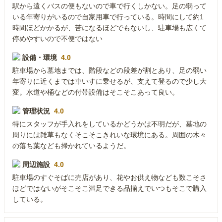
駅から遠くバスの便もないので車で行くしかない。足の弱って
いる年寄りがいるので自家用車で行っている。時間にして約1
時間ほどかかるが、苦になるほどでもないし、駐車場も広くて
停めやすいので不便ではない
設備・環境
4.0
駐車場から墓地までは、階段などの段差が割とあり、足の弱い
年寄りに近くまでは車いすに乗せるが、支えて登るので少し大
変。水道や桶などの付帯設備はそこそこあって良い。
管理状況
4.0
特にスタッフが手入れをしているかどうかは不明だが、墓地の
周りには雑草もなくそこそこきれいな環境にある。周囲の木々
の落ち葉なども掃かれているようだ。
周辺施設
4.0
駐車場のすぐそばに売店があり、花やお供え物なども数こそさ
ほどではないがそこそこ満足できる品揃えでいつもそこで購入
している。