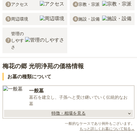
アクセス
宗教・宗派
3
4
周辺環境
施設・設備
5
6
管理の
しやす
7
さ
梅花の郷 光明浄苑の価格情報
お墓の種類について
一般墓
墓石を建立し、子孫へと受け継いでいく伝統的なお
墓
特徴・相場を見る
一般的なケースであり例外もございます。
もっと詳しくお墓について知る→