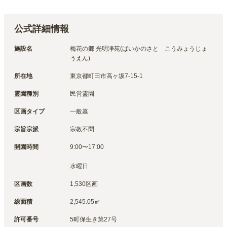
公式詳細情報
施設名
梅花の郷 光明浄苑(ばいかのさと　こうみょうじょ
うえん)
所在地
東京都町田市高ヶ坂7-15-1
霊園種別
民営霊園
区画タイプ
一般墓
宗旨宗派
宗教不問
開園時間
9:00〜17:00

水曜日
区画数
1,530区画
総面積
2,545.05㎡
許可番号
5町保生き第27号