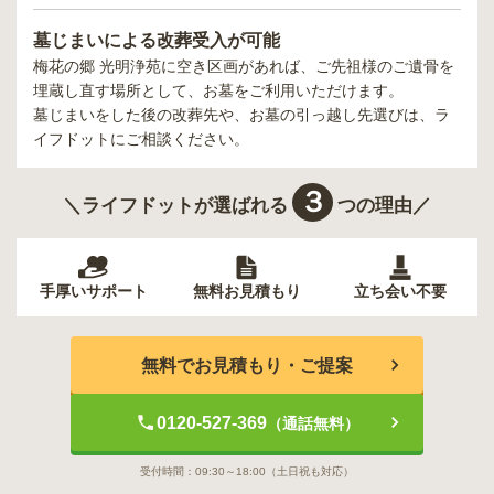
墓じまいによる改葬受入が可能
梅花の郷 光明浄苑
に空き区画があれば、ご先祖様のご遺骨を
埋蔵し直す場所として、お墓をご利用いただけます。
墓じまいをした後の改葬先や、お墓の引っ越し先選びは、ラ
イフドットにご相談ください。
３
＼ライフドットが選ばれる
つの理由／
手厚いサポート
無料お見積もり
立ち会い不要
無料でお見積もり・ご提案
0120-527-369
（通話無料）
受付時間：
09:30～18:00
（土日祝も対応）