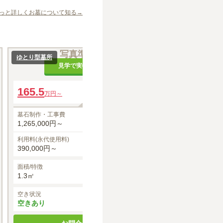
っと詳しくお墓について知る→
写真準備中
ゆとり型墓所
緑地付墓所
166.4
見学で実物を確認
万円～
墓石制作・工事費
165.5
年間管理費
万円～
1,100,000円～
5,493円
利用料(永代使用料
墓石制作・工事費
564,000円～
1,265,000円～
利用料(永代使用料)
面積/特徴
390,000円～
1.2㎡
面積/特徴
空き状況
1.3㎡
空きあり
空き状況
お
空きあり