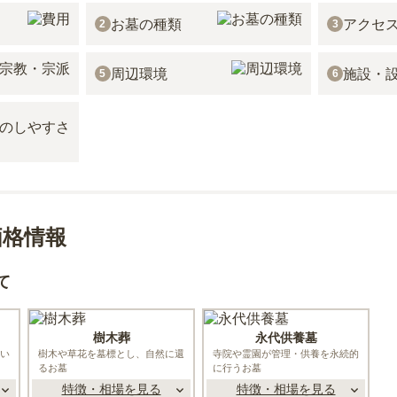
お墓の種類
アクセ
2
3
周辺環境
施設・
5
6
価格情報
て
樹木葬
永代供養墓
い
樹木や草花を墓標とし、自然に還
寺院や霊園が管理・供養を永続的
るお墓
に行うお墓
特徴・相場を見る
特徴・相場を見る