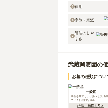
費用
1
宗教・宗派
4
管理のしや
7
すさ
武蔵岡霊園の
お墓の種類につい
一般墓
墓石を建立し、子孫へと受け継
でいく伝統的なお墓
特徴・相場を見る