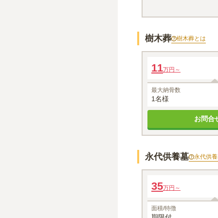
樹木葬
樹木葬
とは
樹木葬 合祀墓
11
万円～
1名あたりの価格
※最大
1
名
最大納骨数
1名様
お問合
永代供養墓
永代供養
ロッカー型
35
万円～
面積/特徴
期限付