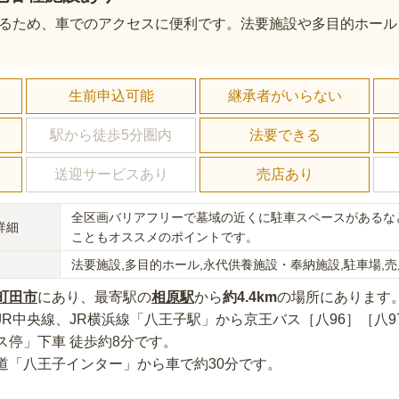
るため、車でのアクセスに便利です。法要施設や多目的ホール
し
生前申込可能
継承者がいらない
駅から徒歩5分圏内
法要できる
送迎サービスあり
売店あり
全区画バリアフリーで墓域の近くに駐車スペースがあるな
詳細
こともオススメのポイントです。
法要施設,多目的ホール,永代供養施設・奉納施設,駐車場,売
町田市
にあり
、最寄駅の
相原
駅
から
約
4.4km
の場所にあり
ます
JR中央線、JR横浜線「八王子駅」から京王バス［八96］［八9
ス停」下車 徒歩約8分
です。
道「八王子インター」から車で約30分
です。