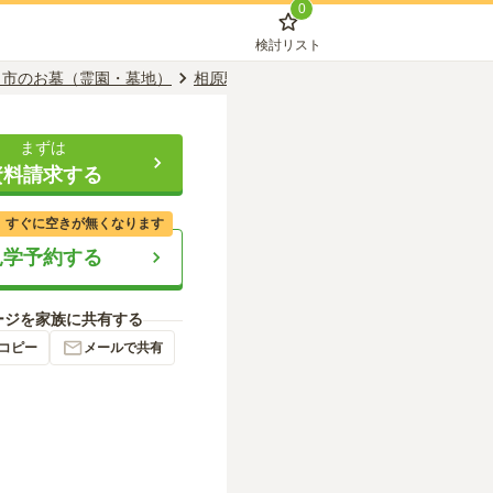
0
検討リスト
田市のお墓（霊園・墓地）
相原駅のお墓（霊園・墓地）
武蔵岡霊園
まずは
資料請求する
、すぐに空きが無くなります
見学予約する
ージを家族に共有する
コピー
メールで共有