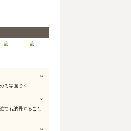
武蔵岡霊園 平坦でお参りしやすい墓域
める霊園です。
誰でも納骨すること