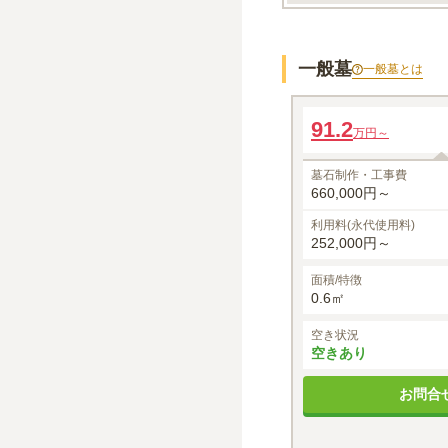
一般墓
一般墓
とは
一般墓所
91.2
万円～
墓石制作・工事費
660,000円～
利用料(永代使用料)
252,000円～
面積/特徴
0.6㎡
空き状況
空きあり
お問合