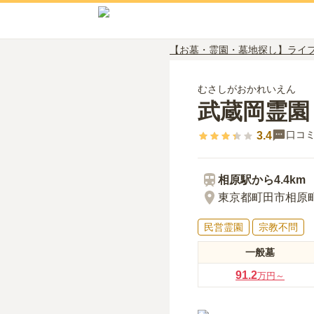
【お墓・霊園・墓地探し】ライ
むさしがおかれいえん
武蔵岡霊園
口コ
3.4
相原
駅から
4.4km
東京都町田市相原町4
民営霊園
宗教不問
一般墓
91.2
万円～