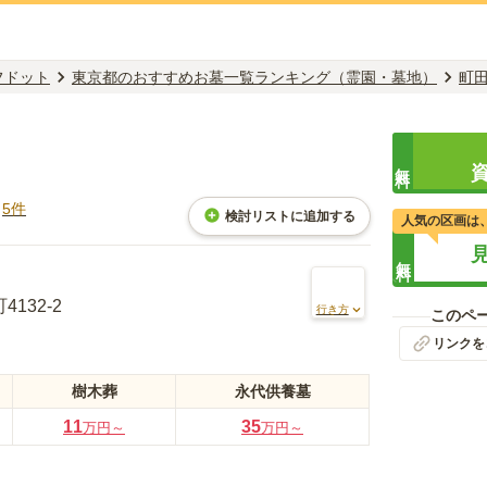
フドット
東京都のおすすめお墓一覧ランキング（霊園・墓地）
町
無料
ミ
5
件
検討リストに追加する
人気の区画は
無料
132-2
行き方
このペ
リンクを
樹木葬
永代供養墓
11
35
万円～
万円～