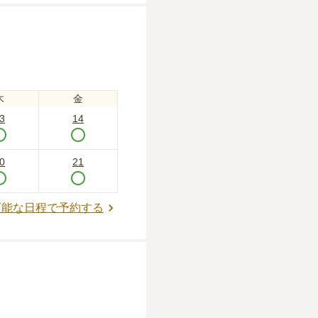
木
金
3
14
0
21
可能な日程で予約する