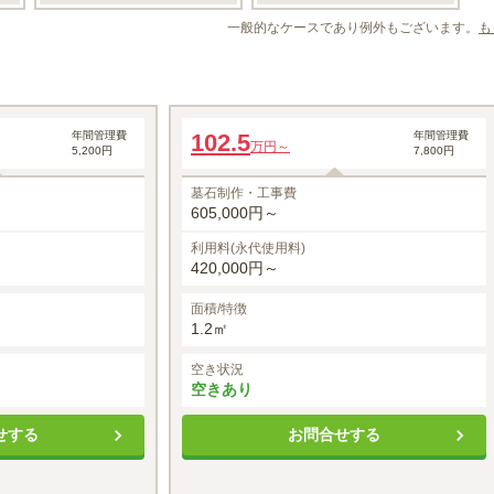
一般的なケースであり例外もございます。
も
テラス墓所
年間管理費
102.5
年間管理費
万円～
5,200円
7,800円
墓石制作・工事費
605,000円～
利用料(永代使用料)
420,000円～
面積/特徴
1.2㎡
空き状況
空きあり
せする
お問合せする