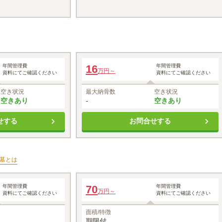
樹木葬 個別墓
年間管理費
16
年間管理費
万円～
資料にてご確認ください
資料にてご確認ください
11
万円～
空き状況
最大納骨数
空き状況
空きあり
-
空きあり
せする
お問合せする
墓
とは
個別墓型
年間管理費
70
年間管理費
万円～
資料にてご確認ください
資料にてご確認ください
面積/特徴
期限付