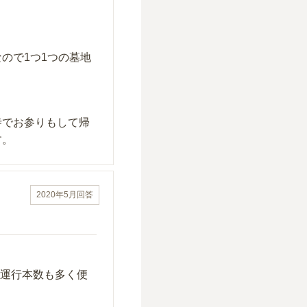
。
ので1つ1つの墓地
寺でお参りもして帰
す。
2020年5月
回答
に運行本数も多く便