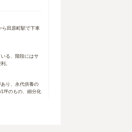
から田原町駅で下車
ている、階段にはサ
便利。
があり、永代供養の
1坪のもの、細分化
事処も多数ある。法