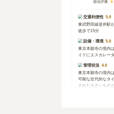
総合評価
交通利便性
5.0
東武野田線逆井駅
徒歩で15分
設備・環境
5.0
東京本願寺の境内
イドにエスカレー
管理状況
4.0
東京本願寺の境内
可能な近代的なタ
された小さいもの
周辺施設
5.0
浅草周辺というこ
事など執り行うに