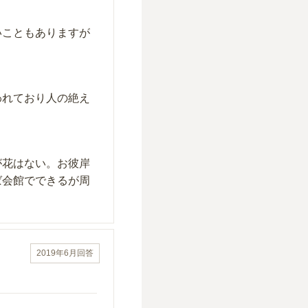
いこともありますが
われており人の絶え
が花はない。お彼岸
ば会館でできるが周
2019年6月
回答