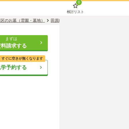
0
検討リスト
東区のお墓（霊園・墓地）
田原町駅のお墓（霊園・墓地）
浄土真宗
まずは
資料請求する
、すぐに空きが無くなります
見学予約する