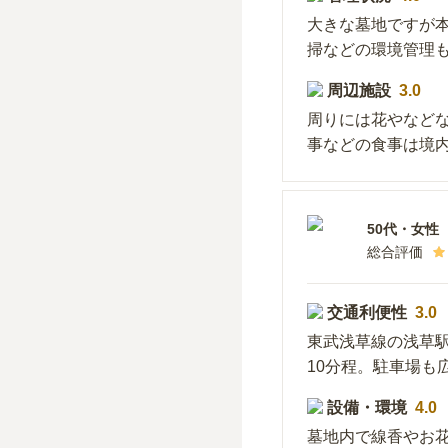
大きな墓地ですが
掃などの環境管理
周辺施設
3.0
周りには花やなど
事などの食事は境
50代
・
女性
総合評価
交通利便性
3.0
東武浅草線の浅草
10分程。駐車場も
設備・環境
4.0
墓地内で線香やお