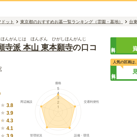
フドット
東京都のおすすめお墓一覧ランキング（霊園・墓地）
台
しほんがんじは ほんざん ひがしほんがんじ
願寺派 本山 東本願寺
の口コ
無料
人気の区画は
駅
無料
）
0
3.8
3.9
4.3
4.1
3.9