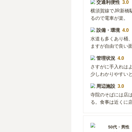
交通利便性
3.0
横須賀線でJR新
るので電車が楽。
設備・環境
4.0
水道も多くあり桶
ますが自由で良い
管理状況
4.0
さすがに手入れは
少しわかりやすい
周辺施設
3.0
寺院のそばには店
る。食事は近くに
50代
・
男性