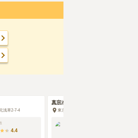
2018年9月
回答
行くことがある。車
み場が近くにあるの
真宗本願寺 歓名寺
浅草2-7-4
東京都台東区元浅草3-17-15
処分してもらえて助
多い。
性
60代
・
男性
4.4
3.6