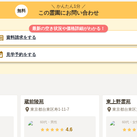
＼ かんたん1分 ／
無料
この霊園にお問い合わせ
4.0
200万円
購入価格：
最新の空き状況や価格詳細がわかる！
資料請求をする
見学予約をする
20分の距離なので自転車で行くことが多い。雨の日などは車で
交通量が多いので自転車とあまり変わらない時間がかかる。
段差はないが、通路が狭いので車いすなどは通りにくい。水汲
桶なども常備されているので便利。
蔵前陵苑
東上野霊苑
東京都台東区寿1-11-7
東京都台東区元
管理は行き届いている。ごみが落ちていることもないし、花も
れた感じもしないし、どんどん拡張しているので新しいお墓が
60代
・
男性
60代
・
女
4.6