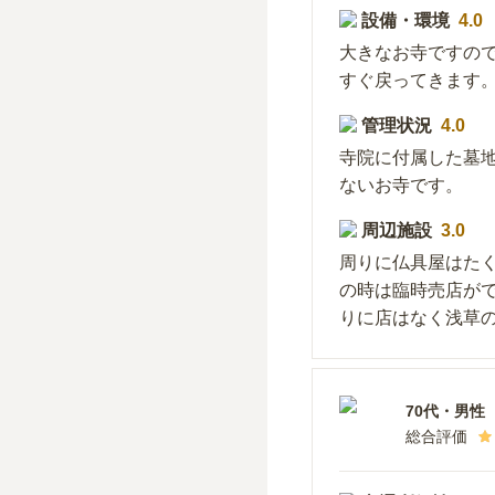
設備・環境
4.0
大きなお寺ですの
すぐ戻ってきます
管理状況
4.0
寺院に付属した墓
ないお寺です。
周辺施設
3.0
周りに仏具屋はた
の時は臨時売店が
りに店はなく浅草
70代
・
男性
総合評価