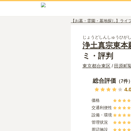
【お墓・霊園・墓地探し】ライ
じょうどしんしゅうひが
浄土真宗東本
ミ・評判
東京都
台東区
/
田原町
総合評価
（
7
件
4.
価格
交通利便性
設備・環境
管理状況
周辺施設