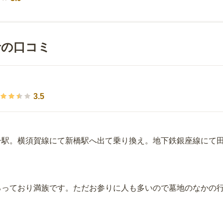
者の口コミ
3.5
子駅。横須賀線にて新橋駅へ出て乗り換え。地下鉄銀座線にて田
ろっており満族です。ただお参りに人も多いので墓地のなかの