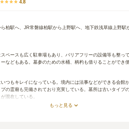
4.8
から柏駅へ、JR常磐線柏駅から上野駅へ、地下鉄浅草線上野駅
はスペースも広く駐車場もあり、バリアフリーの設備等も整っ
ターなどもある。墓参のための水桶、柄杓も借りることができ
はいつもキレイになっている。境内には法事などができる会館
イプの霊廟も完備されており充実している。墓所は古いタイプの
とが混在している。
もっと見る
ともあり花屋、仏具店などは多数ある。東京の観光地であり食
は予約できる店も多数あるので便利。