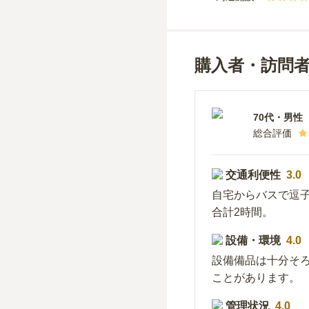
購入者・訪問
70代
・
男性
総合評価
交通利便性
3.0
自宅からバスで逗
合計2時間。
設備・環境
4.0
設備備品は十分そ
ことがあります。
管理状況
4.0