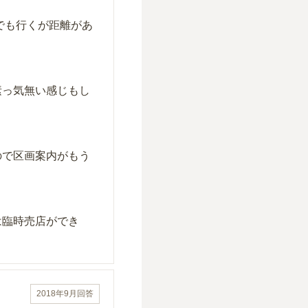
でも行くが距離があ
素っ気無い感じもし
ので区画案内がもう
は臨時売店ができ
2018年9月
回答