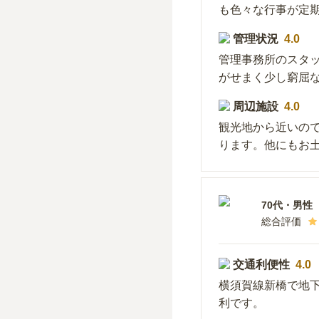
も色々な行事が定
管理状況
4.0
管理事務所のスタ
がせまく少し窮屈
周辺施設
4.0
観光地から近いの
ります。他にもお
70代
・
男性
総合評価
交通利便性
4.0
横須賀線新橋で地下
利です。