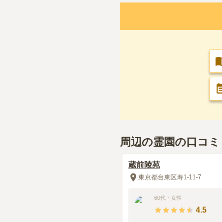
30代
・
男性
総合評価
交通利便性
4.0
自宅から自転車で
では15分くらい。
設備・環境
4.0
墓に行くまでには
周辺の霊園の口コミ
で便利。たわしや
蔵前陵苑
管理状況
4.0
東京都台東区寿1-11-7
大きなお寺なので
かっている。さび
60代
・
女性
4.5
周辺施設
4.0