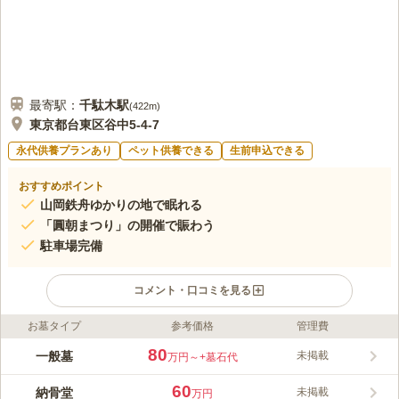
最寄駅：
千駄木
駅
(
422m
)
東京都台東区谷中5-4-7
永代供養プランあり
ペット供養できる
生前申込できる
おすすめポイント
山岡鉄舟ゆかりの地で眠れる
「圓朝まつり」の開催で賑わう
駐車場完備
コメント・口コミを見る
お墓タイプ
参考価格
管理費
ライフドット編集部のコメント
千代田線「千駄木駅」から徒歩4分、「日暮里駅」「根津駅」か
80
一般墓
未掲載
万円～
+墓石代
らも徒歩圏で、東西めぐりんやバスを使ってもお参りできます。
また、首都高速都心環状線からも行けるので、アクセス抜群の霊
60
納骨堂
未掲載
万円