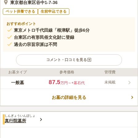
東京都台東区谷中1-7-36
ペット供養できる
生前申込できる
おすすめポイント
東京メトロ千代田線「根津駅」徒歩6分
台東区の有形民俗文化財に登録
過去の宗旨宗派は不問
コメント・口コミを見る
お墓タイプ
参考価格
管理費
ライフドット編集部のコメント
最寄りの東京メトロ千代田線「根津駅」から徒歩8分と、お参り
87.5
一般墓
未掲載
万円～
+墓石代
しやすいアクセス抜群の霊園です。延寿寺は古くから足の健康の
神様がいると言われており、マラソンやジョギング愛好者を始
お墓の詳細を見る
め、多くの人々に親しまれています。また、主に明治期に奉納さ
コメントの続きを読む
れた履物絵馬84点が戦災を免れ現存しています。これらは、その
貴重さから台東区の有形民俗文化財に登録されています。
口コミ評価
しんぎょういんぼしょ
この霊園はまだ誰からも評価されていません。
真行院墓所