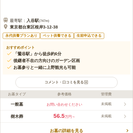
最寄駅：
入谷
駅
(
747m
)
東京都台東区根岸3-12-38
永代供養プランあり
ペット供養できる
生前申込できる
おすすめポイント
「鶯谷駅」から徒歩約6分
後継者不在の方向けのガーデン区画
お墓参りと一緒に上野観光も可能
コメント・口コミを見る
お墓タイプ
参考価格
管理費
ライフドット編集部のコメント
西蔵院 ガーデン型墓地は、台東区根岸にある真言宗智山派のお
一般墓
未掲載
お問い合わせください
寺です。歴史は古く、創建年は不詳ですが1400年代前後と推察
されています。「ガーデン区画」は、骨壺2体・4体収蔵から選べ
56.5
樹木葬
未掲載
万円～
ます。ご夫婦でもご家族でも利用できる区画です。従来型の後継
コメントの続きを読む
者が必要なお墓でも、遺骨を一つのお墓に納める合葬型でもな
い、今の時代に合った形のお墓と言えるでしょう。東京のターミ
お墓の詳細を見る
口コミ評価