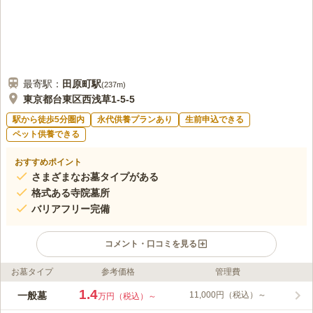
最寄駅：
田原町
駅
(
237m
)
東京都台東区西浅草1-5-5
駅から徒歩5分圏内
永代供養プランあり
生前申込できる
ペット供養できる
おすすめポイント
さまざまなお墓タイプがある
格式ある寺院墓所
バリアフリー完備
コメント・口コミを見る
お墓タイプ
参考価格
管理費
ライフドット編集部のコメント
「田原町駅」「浅草駅」「上野駅」と、複数の最寄り駅から徒歩
1.4
一般墓
11,000円（税込）～
万円（税込）～
で徒歩10分程度と、アクセス良好な立地です。大通りから近い