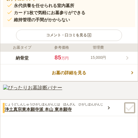
永代供養を任せられる室内墓所
カード1枚で気軽にお墓参りができる
維持管理の手間がかからない
コメント・口コミを見る
お墓タイプ
参考価格
管理費
ライフドット編集部のコメント
2018年にグランドオープンした、下町に佇む本堂一体型の納骨
85
納骨堂
15,000円
万円
堂。上質なデザインながらも内装は自然素材にこだわり、お参り
に訪れる方々を温かく迎えてくれます。建物は耐久性・耐震性に
お墓の詳細を見る
も優れているので安心です。
コメントの続きを読む
口コミ評価
4.3
みんなの評価
口コミ
6
件
最寄り駅からあるいていくあいだに、ひつようなものはそろう
40代
女性
じょうどしんしゅうひがしほんがんじは ほんざん ひがしほんがんじ
し、なんならおてらがわで用意してくださる。最寄り駅付近は繁華街なの
浄土真宗東本願寺派 本山 東本願寺
で買い物食事に困らない。下町風情が情緒があってもイイ。
口コミの続きを読む