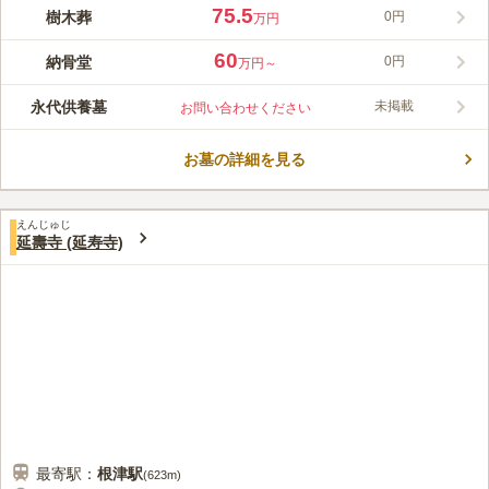
にある納骨堂は宗教不問、どなたでもご利用が出来ます。ペット
75.5
樹木葬
0円
万円
専用の供養塔もあります。
コメントの続きを読む
60
納骨堂
0円
万円～
口コミ評価
4.3
みんなの評価
口コミ
1
件
永代供養墓
未掲載
お問い合わせください
近所に花屋も有り花を購入出来るしお寺で線香も用意してくれる
60代
男性
から不自由は感じないがお寺で食事が出来ない為、歩いて自宅に帰り食事
お墓の詳細を見る
を用意して法事を家族で行っております。
口コミの続きを読む
えんじゅじ
延壽寺 (延寿寺)
最寄駅：
根津
駅
(
623m
)