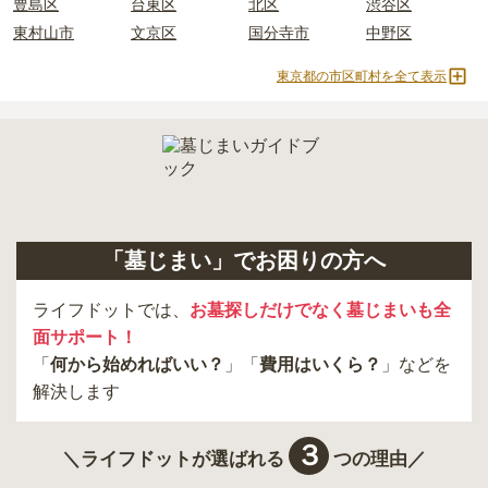
豊島区
台東区
北区
渋谷区
内を取り寄せることができます。
東村山市
文京区
国分寺市
中野区
東京都の市区町村を全て表示
「墓じまい」でお困りの方へ
ライフドットでは、
お墓探しだけでなく墓じまいも全
面サポート！
「
何から始めればいい？
」「
費用はいくら？
」などを
解決します
３
＼ライフドットが選ばれる
つの理由／