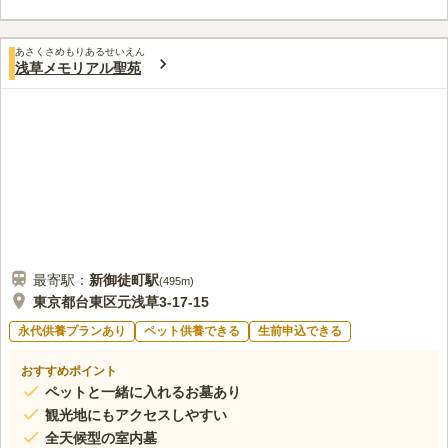
ナル駅の一つである上野駅からも近いので、遠方からのアクセス
この霊園はまだ誰からも評価されていません。
にも便利です。
あさくさめもりあるせいえん
浅草メモリアル聖苑
最寄駅：
新御徒町
駅
(
495m
)
東京都台東区元浅草3-17-15
永代供養プランあり
ペット供養できる
生前申込できる
おすすめポイント
ペットと一緒に入れるお墓あり
観光地にもアクセスしやすい
全天候型の室内墓