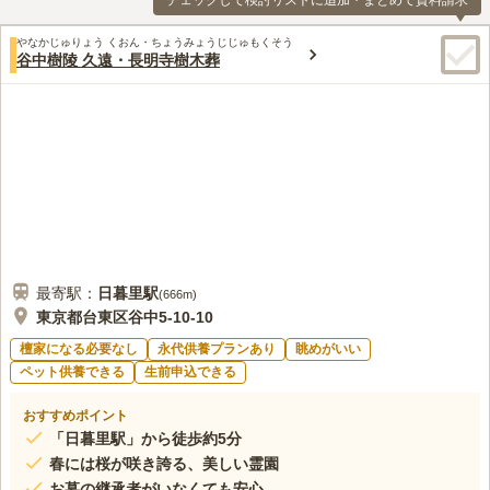
チェックして検討リストに追加・まとめて資料請求
やなかじゅりょう くおん・ちょうみょうじじゅもくそう
谷中樹陵 久遠・長明寺樹木葬
最寄駅：
日暮里
駅
(
666m
)
東京都台東区谷中5-10-10
檀家になる必要なし
永代供養プランあり
眺めがいい
ペット供養できる
生前申込できる
おすすめポイント
「日暮里駅」から徒歩約5分
春には桜が咲き誇る、美しい霊園
お墓の継承者がいなくても安心