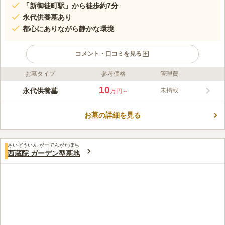
「新御徒町駅」から徒歩約7分
永代供養墓あり
都心にありながら静かな環境
コメント・口コミを見る
お墓タイプ
参考価格
管理費
ライフドット編集部のコメント
東京都台東区元浅草にある真宗高田派本行寺にある永代供養墓で
10
永代供養墓
未掲載
万円～
す。 本行寺は元和2年（1616年）に開創したと云われいます。
園内には蓮の花が美しく咲いており、訪れる人々を迎えてくれま
お墓の詳細を見る
す。 こちらの永代供養墓はペット共葬が可能となっているの
コメントの続きを読む
で、家族の一員であるペットと一緒に眠ることができます。 駅
やバス停からも近く、お参りの際には公共交通機関を利用しても
口コミ評価
アクセスしやすいです。
さいぞういん がーでんがたぼち
この霊園はまだ誰からも評価されていません。
西蔵院 ガーデン型墓地