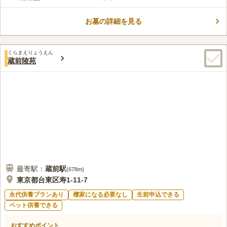
す。750年以上の歴史を持つ厳念寺は、厳念寺の正面には金色に
コメントの続きを読む
輝く蓮の花のマークがあり仏教のシンボルマークとして古くから
使われています。
お墓の詳細を見る
口コミ評価
この霊園はまだ誰からも評価されていません。
くらまえりょうえん
蔵前陵苑
最寄駅：
蔵前
駅
(
678m
)
東京都台東区寿1-11-7
永代供養プランあり
檀家になる必要なし
生前申込できる
ペット供養できる
おすすめポイント