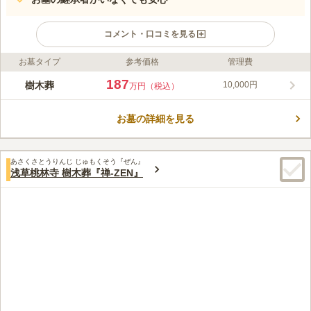
コメント・口コミを見る
お墓タイプ
参考価格
管理費
ライフドット編集部のコメント
都心にあるのにとても静かな、緑に囲まれた霊園です。土の中に
187
樹木葬
10,000円
万円（税込）
眠ることにこだわった樹木葬墓となっています。園内には樹齢
600年を超えるタブの木の下で眠れる人気の区画や、個人名を石
お墓の詳細を見る
碑に彫刻することができる1人用の樹木葬墓地などがあり、バラ
コメントの続きを読む
エティ豊か。経営主体である長明寺は、古くは蛍の名所として知
られ、水戸黄門で知られる水戸光圀もよく訪れたそうです。
口コミ評価
あさくさとうりんじ じゅもくそう『ぜん』
4.9
みんなの評価
口コミ
2
件
浅草桃林寺 樹木葬『禅-ZEN』
日暮里駅の構内には、エキュート日暮里があります。 お寺さん
40代
女性
の近くには谷中銀座もありますので、お墓参りの後に少し散策もできそう
です。
口コミの続きを読む