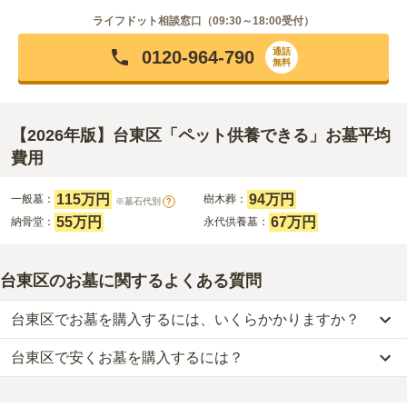
ライフドット相談窓口（
09:30～18:00
受付）
通話
0120-964-790
無料
【2026年版】台東区「ペット供養できる」お墓平均
費用
115万円
94万円
一般墓：
樹木葬：
※墓石代別
?
55万円
67万円
納骨堂：
永代供養墓：
台東区のお墓に関するよくある質問
台東区でお墓を購入するには、いくらかかりますか？
台東区で安くお墓を購入するには？
台東区
での購入費用の目安は、
一般墓が約324万円、樹木葬が約80
万円、納骨堂が約71万円、永代供養墓が約66万円
です。
台東区
で一番安価な
お墓
は、
浄土真宗東本願寺派 本山 東本願寺
の
一般墓を建てる場合は、「永代使用料（土地代）」と「墓石代」の