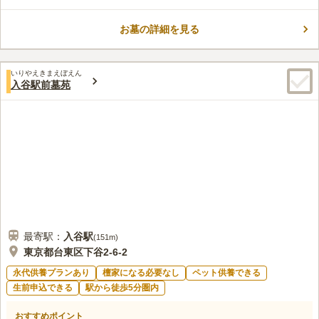
園です。近年土日祝日は「谷根千」散策の人々で賑わい、毎夏
コメントの続きを読む
（8月1日～31日））開催される「圓朝まつり」でもたくさんの
方が訪れます。
お墓の詳細を見る
口コミ評価
3.0
みんなの評価
口コミ
1
件
墓地の多い区域として通名な場所なので充実している。また、観
40代
男性
いりやえきまえぼえん
光地としても有名なところなので周辺施設は充分ある
入谷駅前墓苑
口コミの続きを読む
最寄駅：
入谷
駅
(
151m
)
東京都台東区下谷2-6-2
永代供養プランあり
檀家になる必要なし
ペット供養できる
生前申込できる
駅から徒歩5分圏内
おすすめポイント