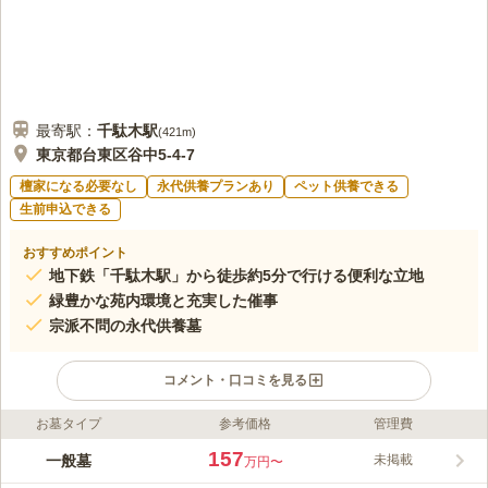
最寄駅：
千駄木
駅
(
421m
)
東京都台東区谷中5-4-7
檀家になる必要なし
永代供養プランあり
ペット供養できる
生前申込できる
おすすめポイント
地下鉄「千駄木駅」から徒歩約5分で行ける便利な立地
緑豊かな苑内環境と充実した催事
宗派不問の永代供養墓
コメント・口コミを見る
お墓タイプ
参考価格
管理費
ライフドット編集部のコメント
山岡鉄舟に縁のあるこの寺院は、上野谷中の山の一角を占めま
157
一般墓
未掲載
万円〜
す。周辺は寺町で緑が多く、参拝する人々で賑わいます。霊苑内