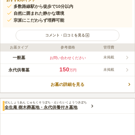
おすすめポイント
多数路線駅から徒歩で10分以内
自然に囲まれた静かな環境
宗派にこだわらず埋葬可能
コメント・口コミを見る
お墓タイプ
参考価格
管理費
ライフドット編集部のコメント
都内からのアクセスが良く、しかも昔ながらの懐かしい町並みを
一般墓
未掲載
お問い合わせください
残した場所にある寺院墓地です。 山岡鉄舟が明治時代に建立し
ました。 管理料も不要で、生前供養もとり行ってくれるので、
150
永代供養墓
未掲載
万円
残したご家族の手間を心配する必要もありません。 手桶の貸し
コメントの続きを読む
出しや供花や線香の販売があります。 たくさんの荷物を持てな
いご高齢の方やお子様連れの方にもおすすめです。
お墓の詳細を見る
口コミ評価
2.0
みんなの評価
口コミ
1
件
自宅のそばのよく行く花屋さんで買って持っていく。手間だが見
30代
男性
ぜんしょうあん じゅもくそうぼち・えいたいくようつきぼち
栄えも良く値段もよいので重宝している。食べ物系のお供えは禁止されて
全生庵 樹木葬墓地・永代供養付き墓地
いるので持って行かない
口コミの続きを読む