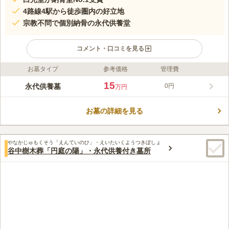
4路線4駅から徒歩圏内の好立地
宗教不問で個別納骨の永代供養堂
コメント・口コミを見る
お墓タイプ
参考価格
管理費
ライフドット編集部のコメント
スカイツリー、浅草、上野公園など東京の観光スポットが集まる
15
永代供養墓
0円
万円
蔵前エリア。都会の街中にある永代供養堂です。屋内のため天候
が気にならず、納骨は「ゆうパック」による送骨が可能な他、遺
お墓の詳細を見る
骨の引取にも対応されています。お寺まで遺骨を持って行けない
コメントの続きを読む
方も安心です。施設に駐車場はありません。お車でお越しの際は
近隣のコインパーキング等をご利用ください。ご見学は11時から
口コミ評価
ご予約いただけます。
やなかじゅもくそう「えんていのひ」・えいたいくようつきぼしょ
この霊園はまだ誰からも評価されていません。
谷中樹木葬「円庭の陽」・永代供養付き墓所