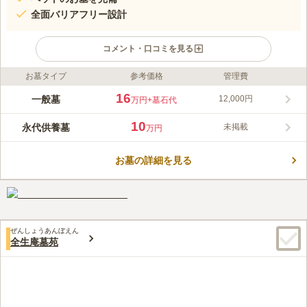
全面バリアフリー設計
コメント・口コミを見る
お墓タイプ
参考価格
管理費
ライフドット編集部のコメント
都内に貴重な新規霊園がオープンしました。隅田川のほとりにあ
16
一般墓
12,000円
万円
+墓石代
る霊園です。 日当たり、風通し良好で、全面バリアフリー設計
で創られており、ご年配の方や、小さなお子様連れの方、お身体
10
永代供養墓
未掲載
万円
の不自由な方等、誰でも安心して参拝することができます。 ペ
コメントの続きを読む
ットのお墓も完備されているので、家族の一員である大切なペッ
トも同じ空間で眠ることができます。
お墓の詳細を見る
口コミ評価
3.8
みんなの評価
口コミ
1
件
花屋は根津にあるお花屋さんにいつも頼んでいます。食事はいろ
20代
女性
んなところに行っているので固定の場所はありません
口コミの続きを読む
ぜんしょうあんぼえん
全生庵墓苑