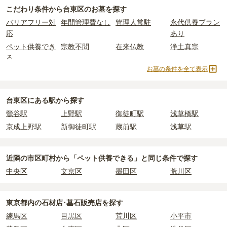
一般墓
で、
1万円
からお求めいただけます。
2つが主な費用となります。
こだわり条件から
台東区
のお墓を探す
一般的に最も費用を抑えられるのは、他の方のご遺骨と一緒に埋葬
台東区
の一般墓の永代使用料の平均は
157万円
で、墓石代は
東京都
バリアフリー対
年間管理費なし
管理人常駐
永代供養プラン
する
「合祀墓（ごうしぼ）」
と呼ばれるタイプです。個別のお墓に
の平均
166.9万円
です。いずれも区画の広さや墓石の大きさ・素材
応
あり
比べて省スペースで管理の手間がかからないため、費用が安く設定
によって変わります。
ペット供養でき
宗教不問
在来仏教
浄土真宗
されています。
樹木葬・納骨堂・永代供養墓は、基本的に墓石代がかからず、永代
る
価格の目安は、1名あたり5万円〜30万円程度です。
使用料のみかかります。
お墓の条件を全て表示
曹洞宗
真言宗
日蓮宗
浄土宗
台東区
で安価なお墓を探したい場合は、
価格の安い順
で並び替えて
臨済宗
天台宗
真宗大谷派
樹木葬
なお、お墓によっては以下の費用が別途かかる場合があります。
お墓を探すのがおすすめです。
・
開眼法要の費用
：お墓を新しく建てた際に行う儀式のための費
納骨堂
永代供養墓
公営霊園
民営霊園
台東区にある駅から探す
用。僧侶に渡すお布施がかかります。
寺院墓地
1人用区画あり
2人用区画あり
3人用区画あり
鶯谷駅
上野駅
御徒町駅
浅草橋駅
・
納骨式の費用
：お墓に遺骨を納める儀式のための費用。僧侶に渡
京成上野駅
新御徒町駅
蔵前駅
浅草駅
すお布施、会食などの費用がかかります。
・
年間管理費
：お墓の管理費。契約後、毎年発生するケースがあり
ます。
近隣の市区町村から
「ペット供養できる」と
同じ条件で探す
中央区
文京区
墨田区
荒川区
正確な費用は、区画や石材の選び方によって大きく変わるため、見
積もりを取るまで確定しません。
現地見学では、担当者に「提示金額以外にかかる費用はないか」を
東京都
内の石材店･墓石販売店を探す
必ず確認することをおすすめします。
練馬区
目黒区
荒川区
小平市
現地への見学が難しい場合は、資料請求でも各霊園の詳しい料金案