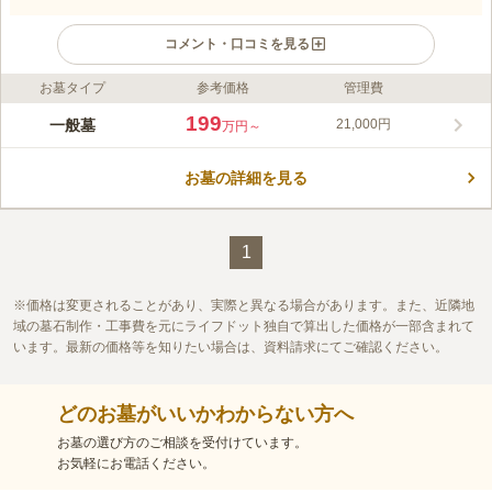
コメント・口コミを見る
お墓タイプ
参考価格
管理費
ライフドット編集部のコメント
愛するペットと一緒に眠れる室内墓が、浅草の地に誕生しまし
199
一般墓
21,000円
万円～
た。全天候型の室内墓のため、寒さや暑さも気にならずゆっくり
とお墓参りができます。また、雨風にさらされることがないため
お墓の詳細を見る
お墓のお手入れが簡単で、お線香を手向けることもできます。お
コメントの続きを読む
墓参りの際に専用のサイトを利用すると、墓前で想い出とふれあ
える「デジタル墓」を採用しています。ステンドグラスを使用し
口コミ評価
た墓石は美しく、モダンな印象です。
この霊園はまだ誰からも評価されていません。
1
価格は変更されることがあり、実際と異なる場合があります。また、近隣地
域の墓石制作・工事費を元にライフドット独自で算出した価格が一部含まれて
います。最新の価格等を知りたい場合は、資料請求にてご確認ください。
どのお墓がいいかわからない方へ
お墓の選び方のご相談を受付けています。
お気軽にお電話ください。