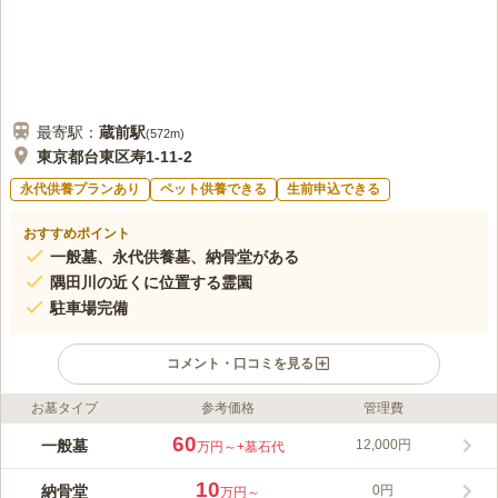
最寄駅：
蔵前
駅
(
572m
)
東京都台東区寿1-11-2
永代供養プランあり
ペット供養できる
生前申込できる
おすすめポイント
一般墓、永代供養墓、納骨堂がある
隅田川の近くに位置する霊園
駐車場完備
コメント・口コミを見る
お墓タイプ
参考価格
管理費
ライフドット編集部のコメント
銀座線「田原町駅」から徒歩5分と、歩いて参拝できるアクセス
60
一般墓
12,000円
万円～
+墓石代
抜群の霊園です。地下鉄からのアクセスも非常によく、周りには
寺院が多く隅田川が近くにあるため、散策後のお参りもできま
10
納骨堂
0円
万円～