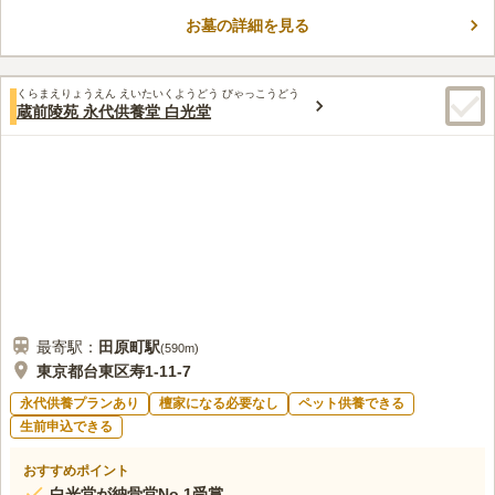
為、お参り後の散策も楽しめます。「東本願寺」「浅草門跡」と
お墓の詳細を見る
呼ばれてきた浄土真宗東本願寺派 本山 東本願寺では、古い歴史
コメントの続きを読む
があるお寺の境内に墓所が設けられています。墓所内の通路は差
の無いバリアフリー設計になっているので、車いすの方やお子様
口コミ評価
連れの方でも安心してお参りすることができます。
くらまえりょうえん えいたいくようどう びゃっこうどう
4.0
みんなの評価
口コミ
7
件
蔵前陵苑 永代供養堂 白光堂
自宅から近いので自宅の近くにある花屋で買ってから行くことが
30代
男性
多い。お線香は寺で買うことが多い。火をつけてもらえるので便利。花は
寺の近くで買うと高くつくのであまり買わない。
口コミの続きを読む
最寄駅：
田原町
駅
(
590m
)
東京都台東区寿1-11-7
永代供養プランあり
檀家になる必要なし
ペット供養できる
生前申込できる
おすすめポイント
白光堂が納骨堂No.1受賞