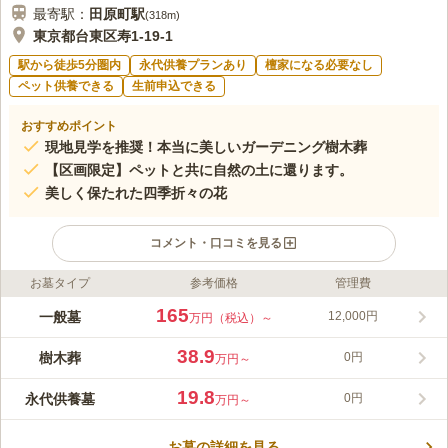
最寄駅：
田原町
駅
(
318m
)
東京都台東区寿1-19-1
駅から徒歩5分圏内
永代供養プランあり
檀家になる必要なし
ペット供養できる
生前申込できる
おすすめポイント
現地見学を推奨！本当に美しいガーデニング樹木葬
【区画限定】ペットと共に自然の土に還ります。
美しく保たれた四季折々の花
コメント・口コミを見る
お墓タイプ
参考価格
管理費
ライフドット編集部のコメント
やさしい緑の空間に桃、さくら、バラ、季節の花がシーズンそれ
165
一般墓
12,000円
万円（税込）～
ぞれに咲き誇り、故人のみならずお墓参りする人の想いと時間を
もてなす樹木葬霊園です。樹木葬は2タイプあり、集合墓と個人
38.9
樹木葬
0円
万円～
墓から選べます。集合墓は苑内の中心にある白い大理石のモニュ
コメントの続きを読む
メントをシンボルとしています。モニュメント前の水盤に折り紙
19.8
永代供養墓
0円
万円～
の花をたむけ、手を合わせます。個人墓は1～4人まで利用でき、
口コミ評価
桃やさくらの花が両サイドに設けられた区画で、芝生の下に埋葬
この霊園はまだ誰からも評価されていません。
されます。こちらはペット共葬区画もあります。
お墓の詳細を見る