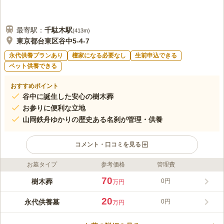
最寄駅：
千駄木
駅
(
413m
)
東京都台東区谷中5-4-7
永代供養プランあり
檀家になる必要なし
生前申込できる
ペット供養できる
おすすめポイント
谷中に誕生した安心の樹木葬
お参りに便利な立地
山岡鉄舟ゆかりの歴史ある名刹が管理・供養
コメント・口コミを見る
お墓タイプ
参考価格
管理費
ライフドット編集部のコメント
台東区谷中に、山岡鉄舟ゆかりの名刹が管理する安心の「樹木
70
樹木葬
0円
万円
葬・永代供養付き墓地」が誕生しました。周辺は人気の散策スポ
ット「谷根千」エリアで、古民家カフェなど下町情緒を楽しみな
20
永代供養墓
0円
万円
がらお参りいただけます。東京メトロ千駄木駅から徒歩5分、JR
コメントの続きを読む
日暮里駅からも徒歩圏内の便利な立地です。全区画永代供養付き