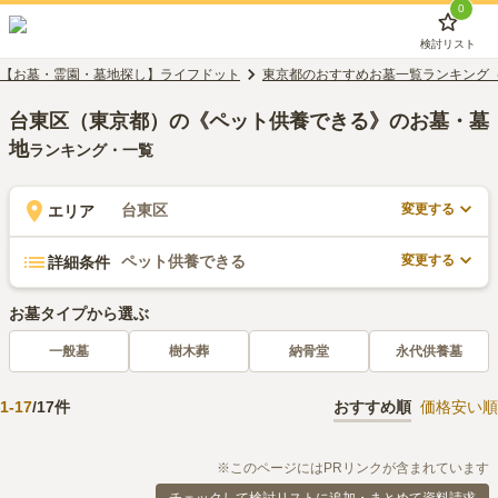
0
検討リスト
【お墓・霊園・墓地探し】ライフドット
東京都のおすすめお墓一覧ランキング
台東区（東京都）の《ペット供養できる》のお墓・墓
地
ランキング・一覧
変更する
台東区
エリア
変更する
ペット供養できる
詳細条件
お墓タイプから選ぶ
一般墓
樹木葬
納骨堂
永代供養墓
1
-
17
/
17
件
おすすめ順
価格安い順
※このページにはPRリンクが含まれています