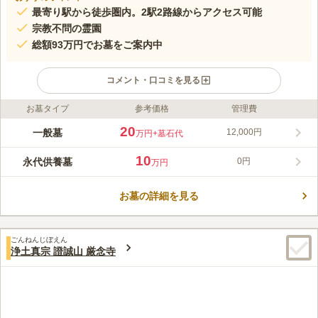
最寄り駅から徒歩圏内。2駅2路線からアクセス可能
宗教不問の霊園
総額93万円でお墓をご案内中
コメント・口コミを見る
お墓タイプ
参考価格
管理費
ライフドット編集部のコメント
入谷駅前墓苑は、最寄駅からアクセス抜群の利用しやすい霊園で
20
一般墓
12,000円
万円
+墓石代
す。寄付金などは一切不要で、良心的な価格設定です。ペット供
養墓もあるため、愛するペットの眠れる場所をお探しの方にもお
10
永代供養墓
0円
万円
すすめです。コンビニが近くにあるので、万一の忘れ物の際にも
コメントの続きを読む
安心です。周辺には飲食店が多くあり、お参り前後のお食事にも
便利です。
お墓の詳細を見る
口コミ評価
この霊園はまだ誰からも評価されていません。
ごんねんじぼえん
浄土真宗 證誠山 厳念寺