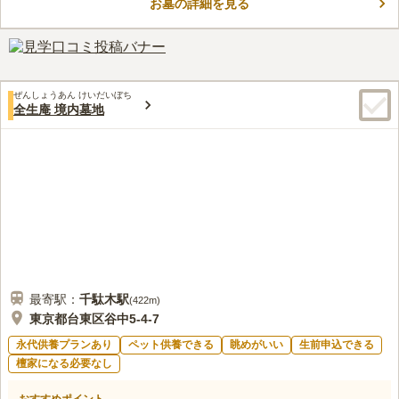
で、残された方に負担はかかりません。年間管理費も一切不要の
お墓の詳細を見る
口コミ評価
安心のお墓です。
この霊園はまだ誰からも評価されていません。
ぜんしょうあん けいだいぼち
全生庵 境内墓地
最寄駅：
千駄木
駅
(
422m
)
東京都台東区谷中5-4-7
永代供養プランあり
ペット供養できる
眺めがいい
生前申込できる
檀家になる必要なし