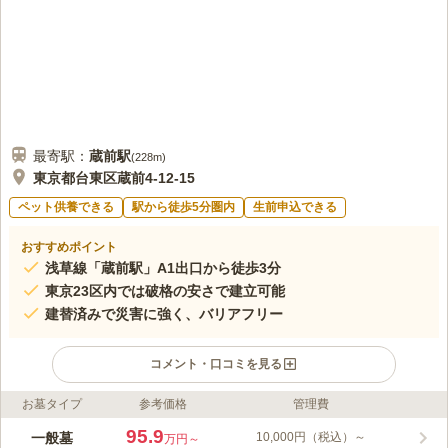
最寄駅：
蔵前
駅
(
228m
)
東京都台東区蔵前4-12-15
ペット供養できる
駅から徒歩5分圏内
生前申込できる
おすすめポイント
浅草線「蔵前駅」A1出口から徒歩3分
東京23区内では破格の安さで建立可能
建替済みで災害に強く、バリアフリー
コメント・口コミを見る
お墓タイプ
参考価格
管理費
ライフドット編集部のコメント
真行院は、1617年（元和2年）に真行上人によって創建された寺
95.9
一般墓
10,000円（税込）～
万円～