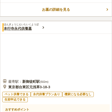
院です。 平成23年3月11日東日本大震災により、大きなダメージ
を受けましたが、平成29年に建て替えが行われました。 新本堂
お墓の詳細を見る
は、災害に強く、バリアフリーで車いすでもご本尊にお参りでき
コメントの続きを読む
ます。 東京23区内にありながら、相場より安い金額で墓石を建
立することができます。
口コミ評価
ほんぎょうじえいたいくようぼ
この霊園はまだ誰からも評価されていません。
本行寺永代供養墓
最寄駅：
新御徒町
駅
(
502m
)
東京都台東区元浅草3-18-3
ペット供養できる
永代供養プランあり
檀家になる必要なし
生前申込できる
おすすめポイント