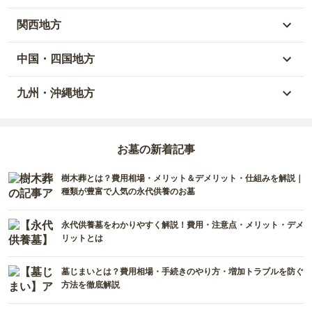
岩手県
埼玉県
岐阜県
富山県
関西地方
山形県
千葉県
静岡県
石川県
大阪府
中国・四国地方
宮城県
茨城県
三重県
福井県
兵庫県
岡山県
九州・沖縄地方
福島県
栃木県
山梨県
京都府
広島県
福岡県
群馬県
新潟県
お墓の新着記事
滋賀県
鳥取県
大分県
樹木葬とは？費用相場・メリット＆デメリット・仕組みを解説｜
長野県
奈良県
島根県
宮崎県
種類が豊富で人気の永代供養のお墓
和歌山県
山口県
佐賀県
永代供養墓をわかりやすく解説！費用・注意点・メリット・デメ
リットとは
香川県
熊本県
墓じまいとは？費用相場・手続きのやり方・増加トラブルを防ぐ
愛媛県
長崎県
方法を徹底解説
高知県