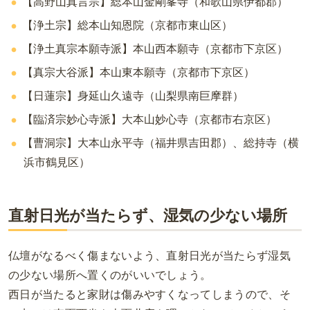
【高野山真言宗】総本山金剛峯寺（和歌山県伊都郡）
【浄土宗】総本山知恩院（
京都市東山区）
【浄土真宗本願寺派】本山西本願寺（京都市下京区）
【真宗大谷派】本山東本願寺（京都市下京区）
【日蓮宗】身延山久遠寺
（山梨県南巨摩群）
【臨済宗
妙心寺派
】
大本山妙心寺（京都市右京区）
【曹洞宗】大本山永平寺（福井県吉田郡）、総持寺（横
浜市鶴見区）
直射日光が当たらず、湿気の少ない場所
仏壇がなるべく傷まないよう、直射日光が当たらず湿気
の少ない場所へ置くのがいいでしょう。
西日が当たると家財は傷みやすくなってしまうので、そ