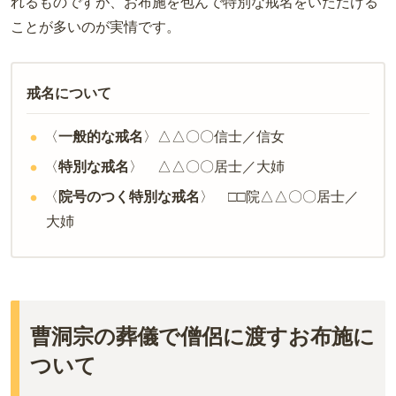
れるものですが、お布施を包んで特別な戒名をいただける
ことが多いのが実情です。
戒名について
〈
一般的な戒名
〉△△〇〇信士／信女
〈
特別な戒名
〉 △△〇〇居士／大姉
〈
院号のつく特別な戒名
〉 □□院△△〇〇居士／
大姉
曹洞宗の葬儀で僧侶に渡すお布施に
ついて