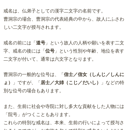
戒名は、仏弟子としての漢字二文字の名前です。
曹洞宗の場合、曹洞宗の代表経典の中から、故人にふさわ
しい二文字が授与されます。
戒名の前には「
道号
」という故人の人柄や願いを表す二文
字、戒名の後には「
位号
」という性別や年齢、地位を表す
二文字が付いて、通常は六文字となります。
曹洞宗の一般的な位号は、「
信士／信女（しんじ／しんに
ょ）
」ですが、「
居士／大姉（こじ／だいし）
」などの特
別な位号の場合もあります。
また、生前に社会や寺院に対し多大な貢献をした人物には
「院号」がつくこともあります。
これらの特別な戒名は、本来、生前の行いによって授与さ