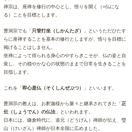
禅宗は、座禅を修行の中心とし、悟りを開く（=仏にな
る）ことを目標とします。
曹洞宗でも「
只管打坐（しかんたざ）
」というただひたす
らに座禅することを基本の修行としますが、悟りを目標に
掲げることはしません。
坐禅によって得られる身心のやすらぎこそが、仏の姿と自
覚し、その穏やかな心の状態のままで日常を生きることを
目指します。
これを「
即心是仏（そくしんぜぶつ）
」といいます。
曹洞宗の教えは、お釈迦様から脈々と継承されてきた「
正
伝（しょうでん）の仏法
」といわれます。
日本には、鎌倉時代に、道元（どうげん）禅師が伝え、瑩
山（けいざん）禅師が日本全国に広めました。