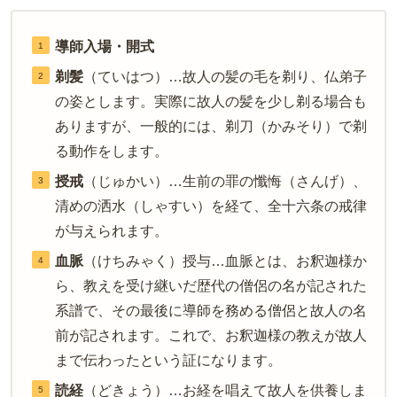
導師入場・開式
剃髪
（ていはつ）…故人の髪の毛を剃り、仏弟子
の姿とします。実際に故人の髪を少し剃る場合も
ありますが、一般的には、剃刀（かみそり）で剃
る動作をします。
授戒
（じゅかい）…生前の罪の懺悔（さんげ）、
清めの洒水（しゃすい）を経て、全十六条の戒律
が与えられます。
血脈
（けちみゃく）授与…血脈とは、お釈迦様か
ら、教えを受け継いだ歴代の僧侶の名が記された
系譜で、その最後に導師を務める僧侶と故人の名
前が記されます。これで、お釈迦様の教えが故人
まで伝わったという証になります。
読経
（どきょう）…お経を唱えて故人を供養しま