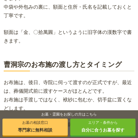
中袋や外包みの裏に、額面と住所・氏名を記載しておくと
丁寧です。
額面は「金、〇拾萬圓」というように旧字体の漢数字で書
きます。
曹洞宗のお布施の渡し方とタイミング
お布施は、後日、寺院に伺って渡すのが正式ですが、最近
は、葬儀開式前に渡すケースがほとんどです。
お布施は手渡しではなく、袱紗に包むか、切手盆に置くな
どします。
お墓・霊園をお探しの方はこちら
お墓の相談窓口
エリア・条件から
僧侶に渡す際は「よろしくお願いします。」などと挨拶を
専門家に無料相談
自分に合うお墓を探す
一言添えると丁寧です。