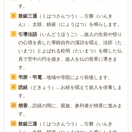
す。
鼓鈸三通
（くはつさんつう）…引磐（いんき
ん）、太鼓、鐃祓（にょうはつ）を鳴らします。
引導法語
（いんどうほうご）…故人の生前や悟り
の心境を表した導師自作の漢詩を唱え、法炬（た
いまつ）とよばれる松明（たいまつ）を模した仏
具で空中の円を描き、故人を仏の世界に導きま
す。
弔辞・弔電
…地域や寺院により前後します。
読経
（どきょう）…お経を唱えて故人を供養しま
す。
焼香
…読経の間に、親族、参列者が焼香に進みま
す。
鼓鈸三通
（くはつさんつう）…引磐（いんき