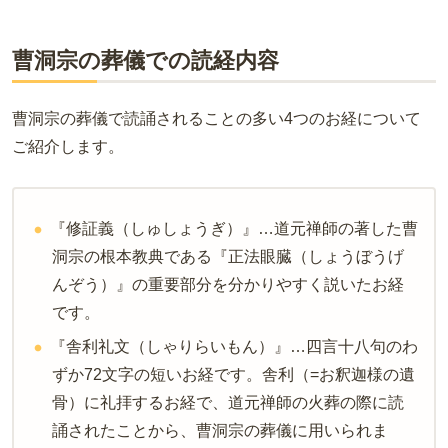
曹洞宗の葬儀での読経内容
曹洞宗の葬儀で読誦されることの多い4つのお経について
ご紹介します。
『修証義（しゅしょうぎ）』…道元禅師の著した曹
洞宗の根本教典である『正法眼臓（しょうぼうげ
んぞう）』の重要部分を分かりやすく説いたお経
です。
『舎利礼文（しゃりらいもん）』…四言十八句のわ
ずか72文字の短いお経です。舎利（=お釈迦様の遺
骨）に礼拝するお経で、道元禅師の火葬の際に読
誦されたことから、曹洞宗の葬儀に用いられま