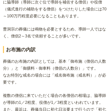
に脇導師（導師に次ぐ位で導師を補佐する僧侶）や役僧
（儀式進行の補助をする僧侶）をつけたりした場合には70
～100万円程度必要になることもあります。
曹洞宗の葬儀には鳴物を必要とするため、導師一人ではな
く、僧侶2～3名で依頼することが多いです。
お布施の内訳
葬儀のお布施の内訳としては、基本「御布施（僧侶の人数
分）」と「御膳料・御車料（僧侶の人数分）」です。
なお特別な戒名の場合には「戒名御布施（戒名料）」が必
要です。
複数の僧侶に来ていただく場合の各僧侶の相場は、脇導師
が導師の1／2程度、役僧が1／3程度といわれています。
また、最近は、葬儀当日に初七日法要まで行うので「初七