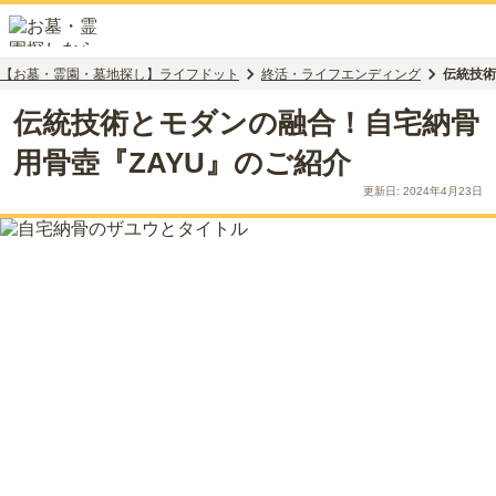
【お墓・霊園・墓地探し】ライフドット
終活・ライフエンディング
伝統技術
伝統技術とモダンの融合！自宅納骨
用骨壺『ZAYU』のご紹介
更新日:
2024年4月23日