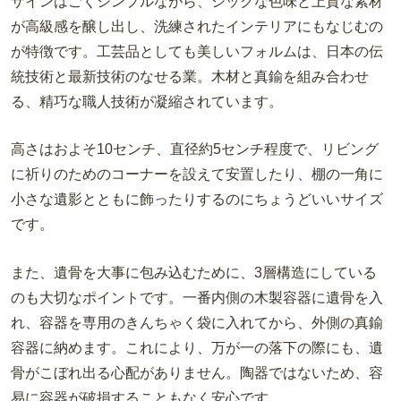
ザインはごくシンプルながら、シックな色味と上質な素材
が高級感を醸し出し、洗練されたインテリアにもなじむの
が特徴です。工芸品としても美しいフォルムは、日本の伝
統技術と最新技術のなせる業。木材と真鍮を組み合わせ
る、精巧な職人技術が凝縮されています。
高さはおよそ
10
センチ、直径約
5
センチ程度で、リビング
に祈りのためのコーナーを設えて安置したり、棚の一角に
小さな遺影とともに飾ったりするのにちょうどいいサイズ
です。
また、遺骨を大事に包み込むために、
3
層構造にしている
のも大切なポイントです。一番内側の木製容器に遺骨を入
れ、容器を専用のきんちゃく袋に入れてから、外側の真鍮
容器に納めます。これにより、万が一の落下の際にも、遺
骨がこぼれ出る心配がありません。陶器ではないため、容
易に容器が破損することもなく安心です。