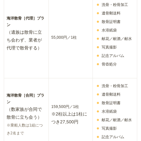
洗骨・粉骨加工
遺骨郵送料
海洋散骨［代理］プラ
散骨証明書
ン
水溶紙袋
（遺族は散骨に立
55,000円／
1
柱
献花／献酒／献水
ち会わず、業者が
写真撮影
代理で散骨する）
記念アルバム
骨壺処分
洗骨・粉骨加工
遺骨郵送料
海洋散骨［合同］プラ
ン
散骨証明書
159,500円／
1
柱
（数家族が合同で
水溶紙袋
※
2
柱以上は
1
柱に
散骨に立ち会う）
献花／献酒／献水
つき
27,500
円
※乗船人数は1組につ
写真撮影
き2名まで
記念アルバム