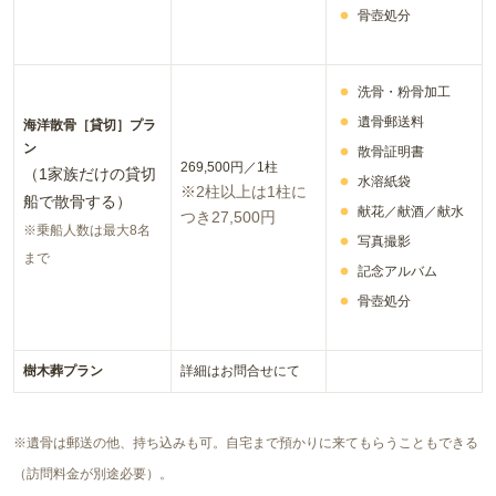
骨壺処分
洗骨・粉骨加工
遺骨郵送料
海洋散骨［貸切］プラ
ン
散骨証明書
269,500円／
1
柱
（
1
家族だけの貸切
水溶紙袋
※
2
柱以上は
1
柱に
船で散骨する）
献花／献酒／献水
つき
27,500
円
※乗船人数は最大8名
写真撮影
まで
記念アルバム
骨壺処分
樹木葬プラン
詳細はお問合せにて
※遺骨は郵送の他、持ち込みも可。自宅まで預かりに来てもらうこともできる
（訪問料金が別途必要）。