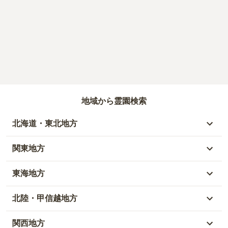
地域から霊園検索
北海道・東北地方
北海道
関東地方
青森県
東京都
東海地方
秋田県
神奈川県
愛知県
北陸・甲信越地方
岩手県
埼玉県
岐阜県
富山県
関西地方