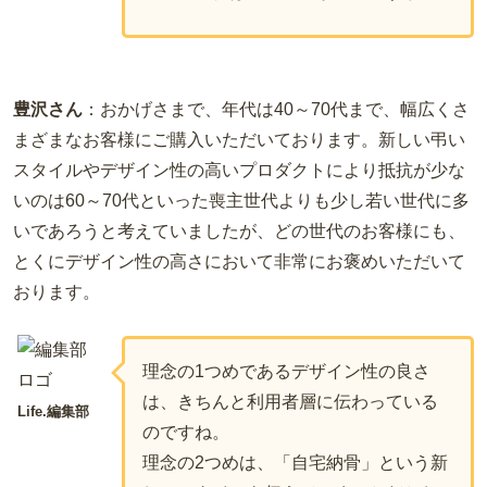
豊沢さん
：
おかげさまで、年代は
40
～
70
代まで、幅広くさ
まざまなお客様にご購入いただいております。新しい弔い
スタイルやデザイン性の高いプロダクトにより抵抗が少な
いのは
60
～
70
代といった喪主世代よりも少し若い世代に多
いであろうと考えていましたが、どの世代のお客様にも、
とくにデザイン性の高さにおいて非常にお褒めいただいて
おります。
理念の
1
つめであるデザイン性の良さ
は、きちんと利用者層に伝わっている
Life.編集部
のですね。
理念の
2
つめは、「自宅納骨」という新