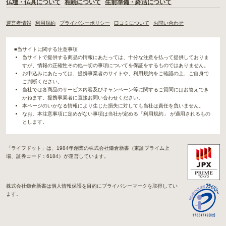
仏壇・仏具について
相続について
生前準備・終活について
運営者情報
利用規約
プライバシーポリシー
口コミについて
お問い合わせ
■当サイトに関する注意事項
当サイトで提供する商品の情報にあたっては、十分な注意を払って提供しておりま
すが、情報の正確性その他一切の事項についてを保証をするものではありません。
お申込みにあたっては、提携事業者のサイトや、利用規約をご確認の上、ご自身で
ご判断ください。
当社では各商品のサービス内容及びキャンペーン等に関するご質問にはお答えでき
かねます。提携事業者に直接お問い合わせください。
本ページのいかなる情報により生じた損失に対しても当社は責任を負いません。
なお、本注意事項に定めがない事項は当社が定める「利用規約」 が適用されるもの
とします。
「ライフドット」は、1984年創業の株式会社鎌倉新書（東証プライム上
場、証券コード：6184）が運営しています。
株式会社鎌倉新書は個人情報保護を目的にプライバシーマークを取得してい
ます。