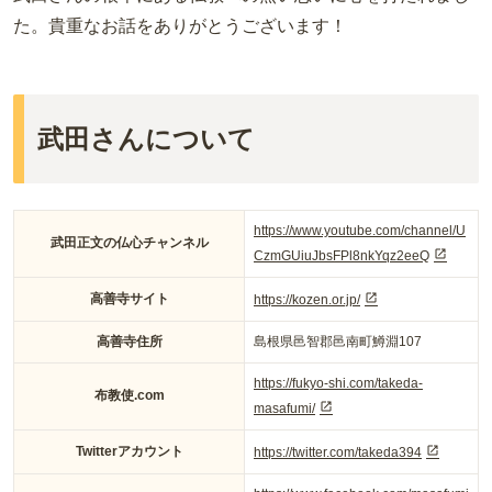
た。貴重なお話をありがとうございます！
武田さんについて
https://www.youtube.com/channel/U
武田正文の仏心チャンネル
CzmGUiuJbsFPl8nkYqz2eeQ
高善寺サイト
https://kozen.or.jp/
高善寺住所
島根県邑智郡邑南町鱒淵107
https://fukyo-shi.com/takeda-
布教使.com
masafumi/
Twitterアカウント
https://twitter.com/takeda394