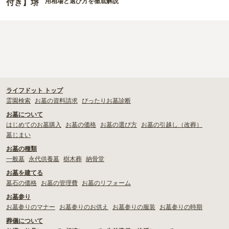
用相場と選び方を徹底解説
ライフドット トップ
霊園検索
お墓の資料請求
ぴったりお墓診断
お墓について
はじめてのお墓購入
お墓の価格
お墓の選び方
お墓の引越し（改葬）
墓じまい
お墓の種類
一般墓
永代供養墓
樹木葬
納骨堂
お墓を建てる
墓石の価格
お墓の管理費
お墓のリフォーム
お墓参り
お墓参りのマナー
お墓参りのお供え
お墓参りの服装
お墓参りの時期
葬儀について