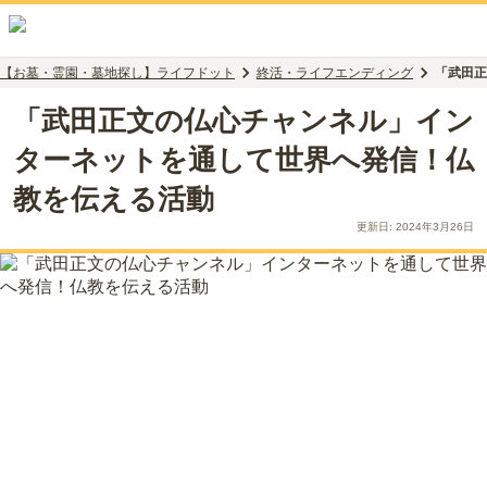
【お墓・霊園・墓地探し】ライフドット
終活・ライフエンディング
「武田正
「武田正文の仏心チャンネル」イン
ターネットを通して世界へ発信！仏
教を伝える活動
更新日:
2024年3月26日