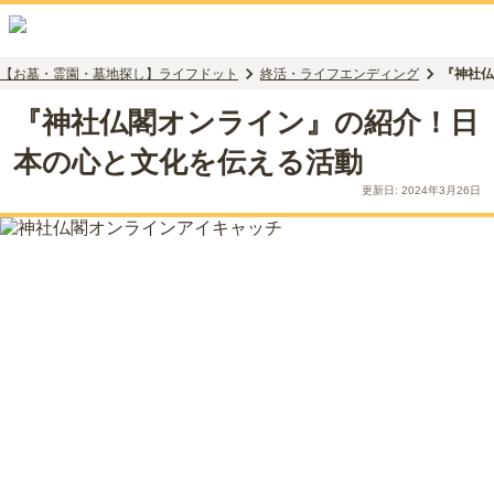
【お墓・霊園・墓地探し】ライフドット
終活・ライフエンディング
『神社仏
『神社仏閣オンライン』の紹介！日
本の心と文化を伝える活動
更新日:
2024年3月26日