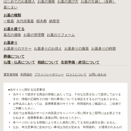
はじめてのお墓購入
お墓の価格
お墓の選び方
お墓の引越し（改葬）
墓じまい
お墓の種類
一般墓
永代供養墓
樹木葬
納骨堂
お墓を建てる
墓石の価格
お墓の管理費
お墓のリフォーム
お墓参り
お墓参りのマナー
お墓参りのお供え
お墓参りの服装
お墓参りの時期
葬儀について
仏壇・仏具について
相続について
生前準備・終活について
運営者情報
利用規約
プライバシーポリシー
口コミについて
お問い合わせ
■当サイトに関する注意事項
当サイトで提供する商品の情報にあたっては、十分な注意を払って提供しておりま
すが、情報の正確性その他一切の事項についてを保証をするものではありません。
お申込みにあたっては、提携事業者のサイトや、利用規約をご確認の上、ご自身で
ご判断ください。
当社では各商品のサービス内容及びキャンペーン等に関するご質問にはお答えでき
かねます。提携事業者に直接お問い合わせください。
本ページのいかなる情報により生じた損失に対しても当社は責任を負いません。
なお、本注意事項に定めがない事項は当社が定める「利用規約」 が適用されるもの