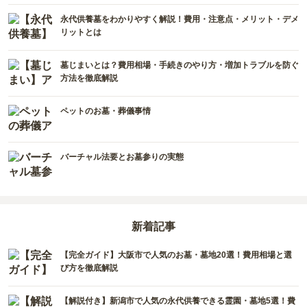
和歌山県
山口県
佐賀県
永代供養墓をわかりやすく解説！費用・注意点・メリット・デメ
リットとは
香川県
熊本県
墓じまいとは？費用相場・手続きのやり方・増加トラブルを防ぐ
愛媛県
長崎県
方法を徹底解説
高知県
鹿児島県
ペットのお墓・葬儀事情
徳島県
沖縄県
バーチャル法要とお墓参りの実態
新着記事
【完全ガイド】大阪市で人気のお墓・墓地20選！費用相場と選
び方を徹底解説
【解説付き】新潟市で人気の永代供養できる霊園・墓地5選！費