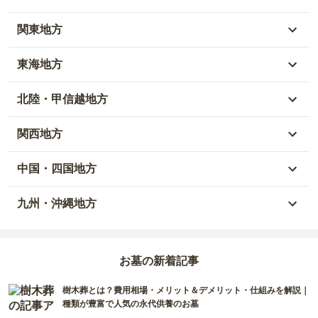
北海道
関東地方
青森県
東京都
東海地方
秋田県
神奈川県
愛知県
北陸・甲信越地方
岩手県
埼玉県
岐阜県
富山県
関西地方
山形県
千葉県
静岡県
石川県
大阪府
中国・四国地方
宮城県
茨城県
三重県
福井県
兵庫県
岡山県
九州・沖縄地方
福島県
栃木県
山梨県
京都府
広島県
福岡県
群馬県
新潟県
お墓の新着記事
滋賀県
鳥取県
大分県
樹木葬とは？費用相場・メリット＆デメリット・仕組みを解説｜
長野県
奈良県
島根県
宮崎県
種類が豊富で人気の永代供養のお墓