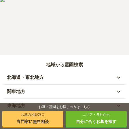
地域から霊園検索
北海道・東北地方
北海道
関東地方
青森県
東京都
東海地方
お墓・霊園をお探しの方はこちら
お墓の相談窓口
エリア・条件から
秋田県
神奈川県
愛知県
北陸・甲信越地方
専門家に無料相談
自分に合うお墓を探す