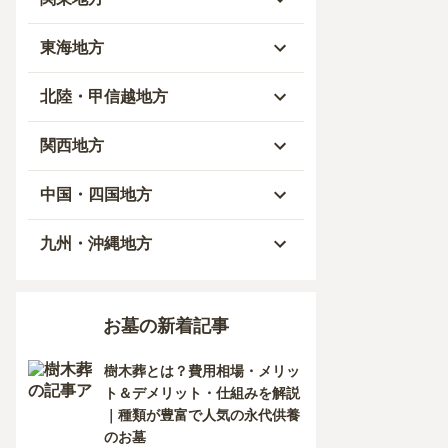
青森県
東京都
東海地方
秋田県
神奈川県
愛知県
北陸・甲信越地方
岩手県
埼玉県
岐阜県
富山県
関西地方
山形県
千葉県
静岡県
石川県
大阪府
中国・四国地方
宮城県
茨城県
三重県
福井県
兵庫県
岡山県
九州・沖縄地方
福島県
栃木県
山梨県
京都府
広島県
福岡県
お墓の新着記事
群馬県
新潟県
滋賀県
鳥取県
大分県
樹木葬とは？費用相場・メリッ
長野県
奈良県
島根県
宮崎県
ト＆デメリット・仕組みを解説
｜種類が豊富で人気の永代供養
和歌山県
山口県
佐賀県
のお墓