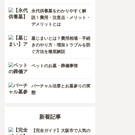
香川県
熊本県
永代供養墓をわかりやすく解
説！費用・注意点・メリット・
愛媛県
長崎県
デメリットとは
高知県
鹿児島県
墓じまいとは？費用相場・手続
きのやり方・増加トラブルを防
徳島県
ぐ方法を徹底解説
沖縄県
ペットのお墓・葬儀事情
バーチャル法要とお墓参りの実
態
新着記事
【完全ガイド】大阪市で人気の