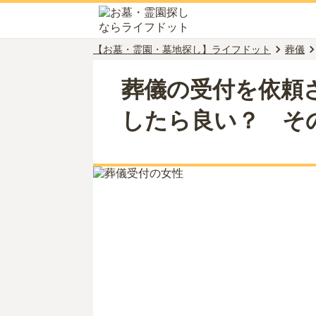
【お墓・霊園・墓地探し】ライフドット
葬儀
葬儀の受付を依頼
したら良い？ そ