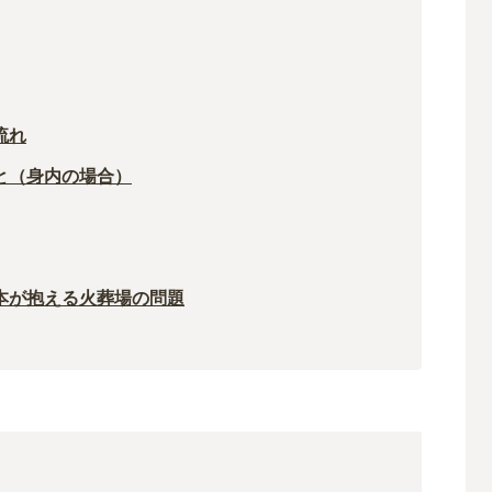
流れ
と（身内の場合）
本が抱える火葬場の問題