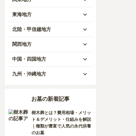
青森県
東京都
東海地方
秋田県
神奈川県
愛知県
北陸・甲信越地方
岩手県
埼玉県
岐阜県
富山県
関西地方
山形県
千葉県
静岡県
石川県
大阪府
中国・四国地方
宮城県
茨城県
三重県
福井県
兵庫県
岡山県
九州・沖縄地方
福島県
栃木県
山梨県
京都府
広島県
福岡県
お墓の新着記事
群馬県
新潟県
滋賀県
鳥取県
大分県
樹木葬とは？費用相場・メリッ
長野県
奈良県
島根県
宮崎県
ト＆デメリット・仕組みを解説
｜種類が豊富で人気の永代供養
和歌山県
山口県
佐賀県
のお墓