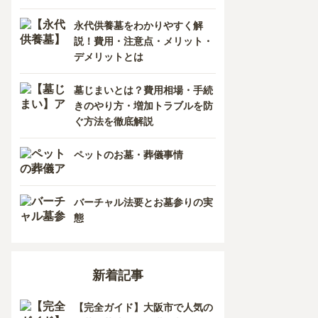
香川県
熊本県
永代供養墓をわかりやすく解
説！費用・注意点・メリット・
愛媛県
長崎県
デメリットとは
高知県
鹿児島県
墓じまいとは？費用相場・手続
きのやり方・増加トラブルを防
徳島県
ぐ方法を徹底解説
沖縄県
ペットのお墓・葬儀事情
バーチャル法要とお墓参りの実
態
新着記事
【完全ガイド】大阪市で人気の