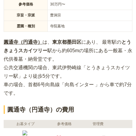
参考価格
30
万円〜
宗旨・宗派
曹洞宗
霊園・種別
寺院墓地
圓通寺（円通寺）
は、
東京都
墨田区
にあり、 最寄駅の
とう
きょうスカイツリー
駅から約
605m
の場所
にある
一般墓・永
代供養墓・納骨堂
です。
公共交通機関の場合
、東武伊勢崎線「とうきょうスカイツ
リー駅」より徒歩5分
です。
車の場合
、首都6号向島線「向島インター 」から車で約7分
です。
圓通寺（円通寺）の費用
お墓タイプ
参考価格
管理費