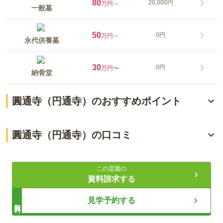
80
20,000円
万円～
一般墓
50
0円
万円～
永代供養墓
30
0円
万円〜
納骨堂
圓通寺（円通寺）のおすすめポイント
様々なニーズにマッチする豊富なお墓タイプ
圓通寺（円通寺）の口コミ
「とうきょうスカイツリー駅」 から徒歩５分の好立地
4.5
総合評価
（
2
件）
三百年を越える歴史を持つ圓通寺が管理・供養
この霊園の
資料請求する
30代・男性
ライフドット編集部
見学予約する
無料
霊園の最寄り駅「清澄白河駅」から5～10程度で行けます。自
宅の最寄り駅である「桜上水駅」から「新宿駅」まで京王線