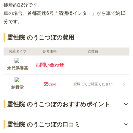
徒歩約12分
です。
車の場合
、首都高速6号「清洲橋インター」から車で約13
分
です。
霊性院 のうこつぼの費用
お墓タイプ
参考価格
管理費
お問い合わせ
-
永代供養墓
55
資料にてご確認ください
万円
納骨堂
霊性院 のうこつぼのおすすめポイント
一室ずつ納骨室が分かれた集合型のお墓
霊性院 のうこつぼの口コミ
お寺が大切に管理・供養