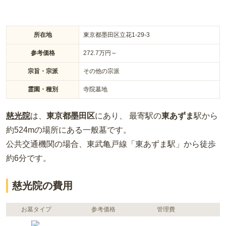
所在地
東京都墨田区立花1-29-3
参考価格
272.7
万円～
宗旨・宗派
その他の宗派
霊園・種別
寺院墓地
慈光院
は、
東京都
墨田区
にあり、 最寄駅の
東あずま
駅から
約
524m
の場所
にある
一般墓
です。
公共交通機関の場合
、東武亀戸線「東あずま駅」から徒歩
約6分
です。
慈光院の費用
お墓タイプ
参考価格
管理費