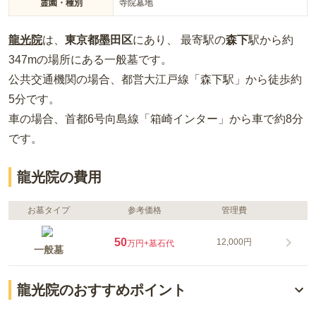
霊園・種別
寺院墓地
龍光院
は、
東京都
墨田区
にあり、 最寄駅の
森下
駅から約
347m
の場所
にある
一般墓
です。
公共交通機関の場合
、都営大江戸線「森下駅」から徒歩約
5分
です。
車の場合
、首都6号向島線「箱崎インター」から車で約8分
です。
龍光院の費用
お墓タイプ
参考価格
管理費
50
12,000円
万円
+墓石代
一般墓
龍光院のおすすめポイント