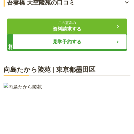
吾妻橋 天空陵苑の口コミ
自動搬送システムを採用
4.1
総合評価
（
7
件）
バリアフリー設計の屋内型納骨堂
この霊園の
資料請求する
60代・男性
ライフドット編集部
見学予約する
無料
東武スカイツリー線浅草駅から徒歩約8分、都営浅草線本所吾
妻橋駅徒歩約5分程で着くので、一般の墓地に比べて利便性が
高い。
365日お参り可能な為、好きな時にお参りができます。「マン
向島たから陵苑
|
東京都
墨田区
ション型」の屋内墓所なので、雨や雪などの天候を気にする必
口コミをすべて見る（
7
件）
要はありません。参拝ブース内にお花やお香が用意されている
ので、いつでも気軽に手ぶらで参拝ができます。お参りを行う
参拝口まですべてバリアフリー設計となっているため、車椅子
やご年配の方でも安心してお参りいただけます。また、施設周
辺には浅草や東京スカイツリーなどの観光名所が数多く点在し
ています。