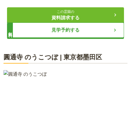
5.0
総合評価
（
2
件）
契約後も安心のサポート
この霊園の
資料請求する
20代・男性
ライフドット編集部
見学予約する
無料
とても良い。サービスもしっかりしており、内容も充実して
おります。アクセスも良い。ストレスがないためそこを重視
することもあり選びました
住宅地に溶け込む旅館さながらの外観が親しみやすい霊性院は
圓通寺 のうこつぼ
|
東京都
墨田区
昼夜を問わず景観が良く、境内から東京スカイツリーも望めま
口コミをすべて見る（
2
件）
す。「のうこつぼ」はマンションのようなシンプルなデザイン
です。後継者のいない方でも無縁仏にならず仲間と一緒に供養
して貰えます。永代使用料70万円からという価格設定も良心的
のため希望の予算に合わせて選ぶことができます。