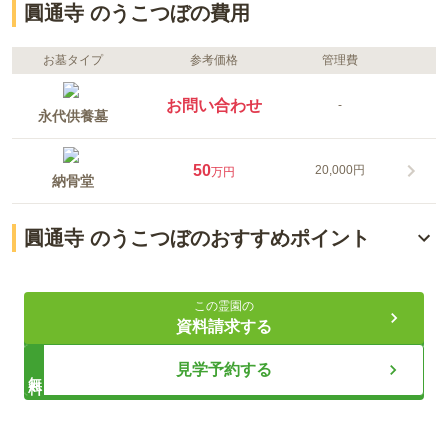
圓通寺 のうこつぼの費用
お墓タイプ
参考価格
管理費
お問い合わせ
-
永代供養墓
50
20,000円
万円
納骨堂
圓通寺 のうこつぼのおすすめポイント
一室ずつ納骨室が分かれた集合型のお墓
この霊園の
お寺が大切に管理・供養
資料請求する
契約後も安心のサポート
見学予約する
無料
ライフドット編集部