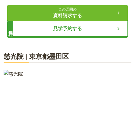
都営新宿線「森下駅」から徒歩3分
この霊園の
良心的な価格の永代使用料
資料請求する
新築の客殿で法事が可能
見学予約する
無料
ライフドット編集部
慈光院
|
東京都
墨田区
都営新宿線「森下駅」から徒歩3分、「両国駅」や「菊川駅」
からも徒歩圏という好立地ですが、良心的な価格設定でお求め
やすくなっています。新しく建て替えられたばかりの客殿で法
事を行うことが出来、会食施設も完備されています。墓域は平
坦で歩きやすいバリアフリー設計になっているため、ベビーカ
ー連れの方や車いすの方でも安心してお参りをすることができ
ます。