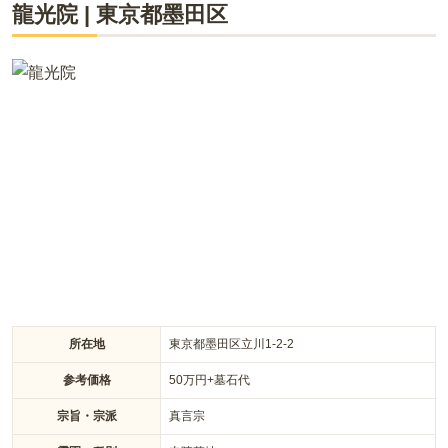
龍光院
|
東京都
墨田区
下町情緒あふれる街並みに立つ現代的な寺院で、人気の「浅
草」も徒歩圏内にあり、お参り後の街歩きも楽しむことができ
ます。「のうこつぼ」は本堂の地下、屋内墓苑の中にあり、ひ
ときわ異彩を放つ斬新なデザインのお墓です。室内にあるので
雨風に汚されないうえ、お寺が管理してくれるので、いつでも
清潔です。楽しく仏事に触れられる、ユニークなイベントも開
催されます。
所在地
東京都墨田区立川1-2-2
参考価格
50
万円
+墓石代
宗旨・宗派
真言宗