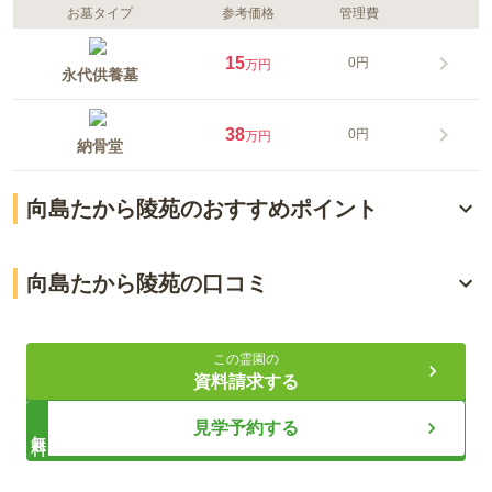
お墓タイプ
参考価格
管理費
15
0円
万円
永代供養墓
38
0円
万円
納骨堂
向島たから陵苑のおすすめポイント
東向島駅から近い都心型納骨堂
向島たから陵苑の口コミ
最新設備を完備した快適な空間
4.0
総合評価
（
2
件）
愛するペットと永遠に寄り添う
この霊園の
資料請求する
60代・男性
ライフドット編集部
見学予約する
無料
自宅から近く車で20分程で着きますが、道が狭く、駅近なの
で通行人も多い。