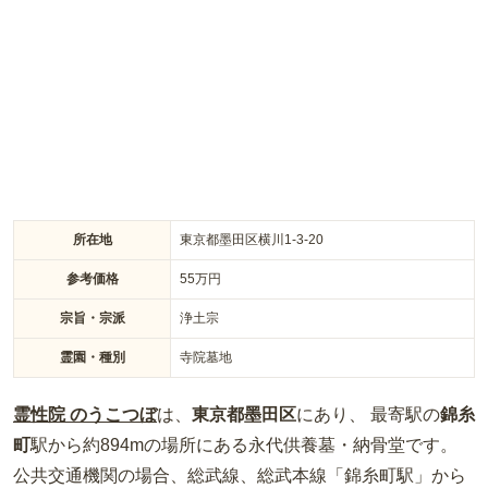
で、お車でも電車でも気軽にアクセスできる魅力があります。
慈光院の創建年は不明ですが、1617年の位牌があることから
400年以上の歴史があることが伺えます。 また、歴史ある慈光
院に新しく樹木葬・永代供養墓が開苑されました。幅広いプラ
ンから選ぶことができるうえ、どのお墓も、お寺が責任をもっ
て管理してくれるので、安心してお任せできます。
所在地
東京都墨田区横川1-3-20
参考価格
55
万円
宗旨・宗派
浄土宗
霊園・種別
寺院墓地
霊性院 のうこつぼ
は、
東京都
墨田区
にあり、 最寄駅の
錦糸
町
駅から約
894m
の場所
にある
永代供養墓・納骨堂
です。
公共交通機関の場合
、総武線、総武本線「錦糸町駅」から