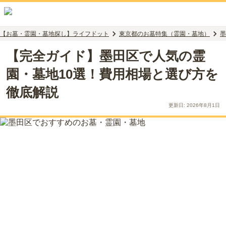
【お墓・霊園・墓地探し】ライフドット
東京都のお墓特集（霊園・墓地）
墨
【完全ガイド】墨田区で人気の霊
園・墓地10選！費用相場と選び方を
徹底解説
更新日:
2026年8月1日