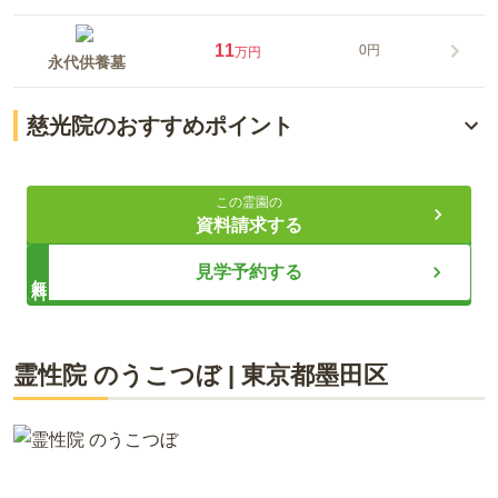
11
0円
万円
永代供養墓
慈光院のおすすめポイント
ご好評につき第2期区画オープン
この霊園の
「東あずま駅」から徒歩約6分
資料請求する
宗旨宗派不問で維持費も不要
見学予約する
無料
ライフドット編集部
霊性院 のうこつぼ
|
東京都
墨田区
慈光院は、墨田区立花にある曹洞宗のお寺です。東武亀戸線の
「東あずま駅」「亀戸水神駅」の2駅からアクセスできます。
蔵前橋通り・丸八通りも近くにあり駐車場も完備しているの