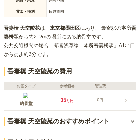
宗旨・宗派
宗教不問
霊園・種別
民営霊園
吾妻橋 天空陵苑
は、
東京都
墨田区
にあり、 最寄駅の
本所吾
妻橋
駅から約
212m
の場所
にある
納骨堂
です。
公共交通機関の場合
、都営浅草線「本所吾妻橋駅」A1出口
から徒歩約3分
です。
吾妻橋 天空陵苑の費用
お墓タイプ
参考価格
管理費
35
0円
万円
納骨堂
吾妻橋 天空陵苑のおすすめポイント
ニーズに応える4つの納骨プラン