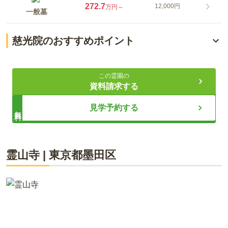
272.7
12,000円
万円～
一般墓
慈光院のおすすめポイント
2022年に樹木葬や永代供養墓の区画がオープン
この霊園の
宗旨宗派が不問
資料請求する
「東あずま駅」から徒歩6分程度
見学予約する
無料
ライフドット編集部
霊山寺
|
東京都
墨田区
慈光院は曹洞宗のお寺です。お寺は、「東あずま駅」「亀戸水
神駅」の２駅からアクセスがよく、駐車場も完備しているため
公共交通機関・車でもお墓参りに行きやすいです。慈光院の歴
史は長く、400年以上もの歴史があります。また2022年には新
しい区画が設立されたため、幅広いプランの中からお墓を選ぶ