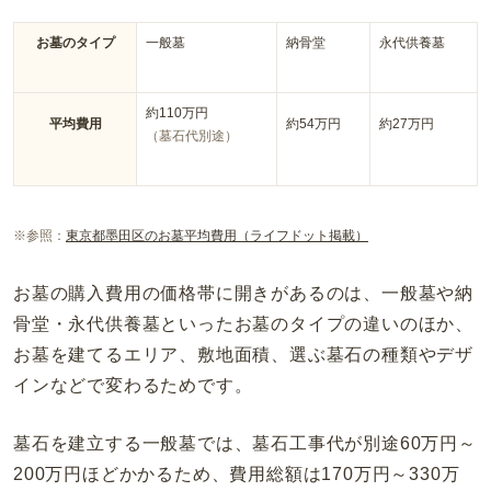
お墓のタイプ
一般墓
納骨堂
永代供養墓
約
110
万円
平均費用
約
54
万円
約
27
万円
（墓石代別途）
※参照：
東京都墨田区のお墓平均費用（ライフドット掲載）
お墓の購入費用の価格帯に開きがあるのは、一般墓や納
骨堂・永代供養墓といったお墓のタイプの違いのほか、
お墓を建てるエリア、敷地面積、選ぶ墓石の種類やデザ
インなどで変わるためです。
墓石を建立する一般墓では、墓石工事代が別途
60
万円～
200
万円ほどかかるため、費用総額は
170
万円～
330
万