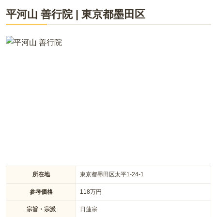
ライフドット編集部
平河山 善行院
|
東京都
墨田区
駅からは徒歩10分、駐車場も完備とアクセスの良さが売りのひ
とつです。また、永代供養も出来るので、後継者のいない方で
も利用できます。僧侶の学び舎としての由緒ある歴史を持つ一
方、そびえ立つスカイツリーを背負った本堂の姿は、新時代の
寺院の在り方を示しているかのようです。歩きやすい平坦な墓
域で、ご年配の方でも安心です。
所在地
東京都墨田区太平1-24-1
参考価格
118
万円
宗旨・宗派
日蓮宗