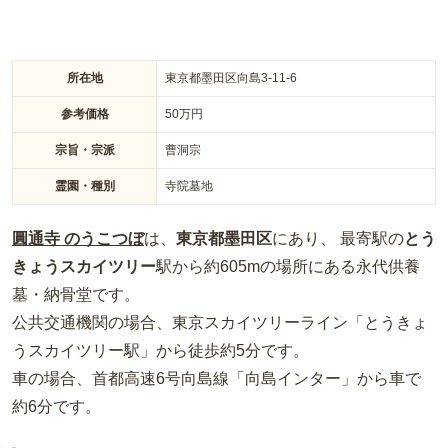
所在地
東京都墨田区向島3-11-6
参考価格
50
万円
宗旨・宗派
曹洞宗
霊園・種別
寺院墓地
圓通寺 のうこつぼ
は、
東京都
墨田区
にあり、 最寄駅の
とう
きょうスカイツリー
駅から約
605m
の場所
にある
永代供養
墓・納骨堂
です。
公共交通機関の場合
、東京スカイツリーライン「とうきょ
うスカイツリー駅」から徒歩約5分
です。
車の場合
、首都高速6号向島線「向島インター」から車で
約6分
です。