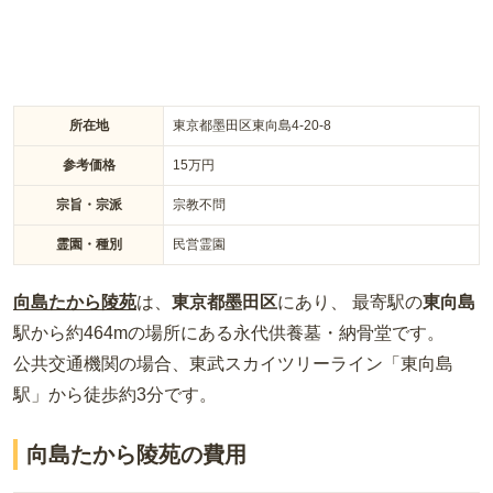
所在地
東京都墨田区東向島4-20-8
参考価格
15
万円
宗旨・宗派
宗教不問
霊園・種別
民営霊園
向島たから陵苑
は、
東京都
墨田区
にあり、 最寄駅の
東向島
駅から約
464m
の場所
にある
永代供養墓・納骨堂
です。
公共交通機関の場合
、東武スカイツリーライン「東向島
駅」から徒歩約3分
です。
向島たから陵苑の費用