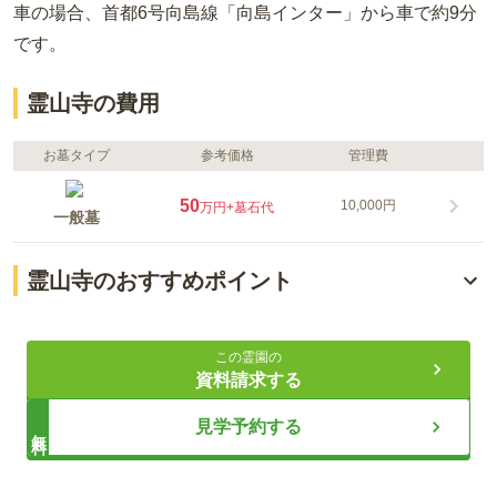
車の場合
、首都6号向島線「向島インター」から車で約9分
です。
霊山寺の費用
お墓タイプ
参考価格
管理費
50
10,000円
万円
+墓石代
一般墓
霊山寺のおすすめポイント
「錦糸町駅」から徒歩12分
この霊園の
僧侶の学び舎としての由緒ある歴史
資料請求する
ご年配の方でも歩きやすい平坦な墓域
見学予約する
無料