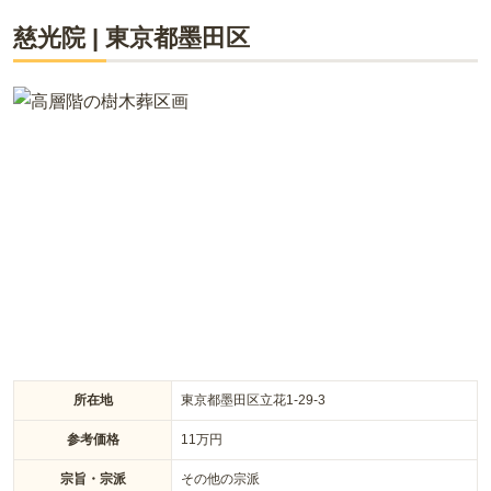
向島たから陵苑は、「大切な家族が眠るのは、いつでも会いに
口コミをすべて見る（
2
件）
慈光院
|
東京都
墨田区
いける場所。」というコンセプトを元に、快適で安全な祈りの
空間を持つ納骨堂です。駅から近く、宗旨宗派不問でペットの
納骨も受け付けており、幅広い人にご利用いただけます。生前
の申し込み可能で、納骨するまでは護持費がかからないのも魅
力的です。高級墓石庵治石を使用した墓石区画もあり、納骨堂
でも従来のお墓と同じような石のお墓も選べます。
所在地
東京都墨田区立花1-29-3
参考価格
11
万円
宗旨・宗派
その他の宗派