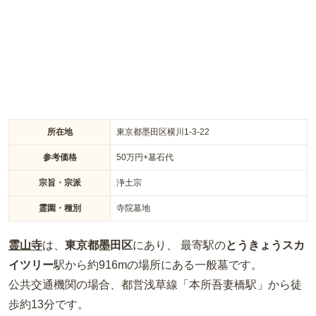
ことができます。
所在地
東京都墨田区横川1-3-22
参考価格
50
万円
+墓石代
宗旨・宗派
浄土宗
霊園・種別
寺院墓地
霊山寺
は、
東京都
墨田区
にあり、 最寄駅の
とうきょうスカ
イツリー
駅から約
916m
の場所
にある
一般墓
です。
公共交通機関の場合
、都営浅草線「本所吾妻橋駅」から徒
歩約13分
です。