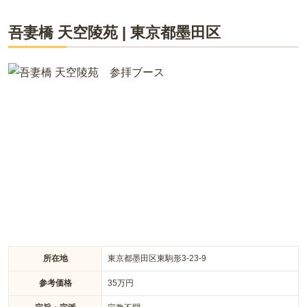
で行って、「新宿駅」から「清澄白河」まで都営大江戸線で
行けます。
「業平橋駅」から徒歩約５分ほどの場所に位置しています。お
吾妻橋 天空陵苑
|
東京都
墨田区
参り後の予定も立てやすいのが都心にあるメリットの一つで
す。荘厳な白い壁の外観が印象的な「圓通寺」は、下町情緒と
口コミをすべて見る（
2
件）
現代らしさを融合した都会ならではの禅寺で、かつて江戸時代
に時報の役割をしていた「時の鐘」が今でも置かれています。
室内墓地なので天候に左右されずにお参りが出来、お掃除も楽
なのが魅力です。
所在地
東京都墨田区東駒形3-23-9
参考価格
35
万円