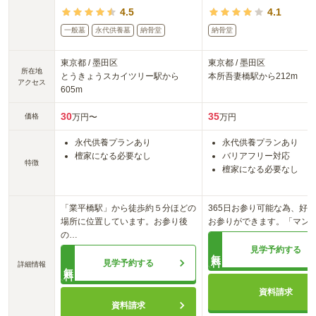
4.5
4.1
一般墓
永代供養墓
納骨堂
納骨堂
東京都
/
墨田区
東京都
/
墨田区
所在地
とうきょうスカイツリー
駅から
本所吾妻橋
駅から
212m
アクセス
605m
30
35
価格
万円〜
万円
永代供養プランあり
永代供養プランあり
檀家になる必要なし
バリアフリー対応
特徴
檀家になる必要なし
「業平橋駅」から徒歩約５分ほどの
365日お参り可能な為、好
場所に位置しています。お参り後
お参りができます。「マン
の
…
見学予約する
無料
見学予約する
詳細情報
無料
資料請求
資料請求