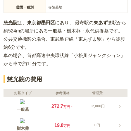
霊園・種別
寺院墓地
慈光院
は、
東京都
墨田区
にあり、 最寄駅の
東あずま
駅から
約
524m
の場所
にある
一般墓・樹木葬・永代供養墓
です。
公共交通機関の場合
、東武亀戸線「東あずま駅」から徒歩
約6分
です。
車の場合
、首都高速中央環状線「小松川ジャンクション」
から車で約11分
です。
慈光院の費用
お墓タイプ
参考価格
管理費
272.7
12,000円
万円～
一般墓
19.8
0円
万円
樹木葬